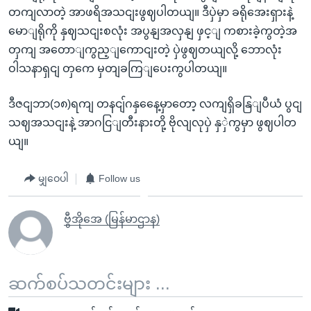
တကျလာတဲ့ အာဖရိအသငျးဖွဈပါတယျ။ ဒီပှဲမှာ ခရိုအေးရှားနဲ့
မောျရိုကို နှဈသငျးစလုံး အပွနျအလှနျ ဖှင့ျ ကစားခဲ့ကွတဲ့အ
တှကျ အတောျကွည့ျကောငျးတဲ့ ပှဲဖွဈတယျလို့ ဘောလုံး
ဝါသနာရှငျ တှကေ မှတျခကြျပေးကွပါတယျ။
ဒီဇငျဘာ(၁၈)ရကျ တနငျ်ဂနှနေေ့မှာတော့ လကျရှိခနြျပီယံ ပွငျ
သဈအသငျးနဲ့ အာဂငြျတီးနားတို့ ဗိုလျလုပှဲ နှှဲကွမှာ ဖွဈပါတ
ယျ။
မျှဝေပါ
Follow us
ဗွီအိုအေ (မြန်မာဌာန)
ဆက်စပ်သတင်းများ ...