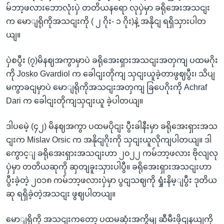
မ်ဘာ့ဖလားဘောလုံးပှဲ တတိယနရော လုပှဲမှာ ခရိုအေးအသငျး
က မောျရိုကိုအသငျးကို ( ၂ ဂိုး- ၁ ဂိုး)နဲ့ အနိုငျ ရရှိသှားပါတ
ယျ။
ပှဲစပွီး (၇)မိနဈအကွာမှာပဲ ခရိုအေးရှားအသငျးအတှကျ ပထမဂိုး
ကို Josko Gvardiol က ခေါငျးတိုကျ သှငျးယူခဲ့တာဖွဈပွီး၊ သိပျ
မကွာခငျမှာပဲ မောျရိုကိုအသငျးအတှကျ ခြပေဂိုးကို Achraf
Dari က ခေါငျးတိုကျသှငျးယူ ခဲ့ပါတယျ။
ဒါပမေဲ့ (၄၂) မိနဈအကွာ ပထမပိုငျး ပွီးခါနီးမှာ ခရိုအေးရှားအသ
ငျးက Mislav Orsic က အနိုငျဂိုးကို သှငျးယူလိုကျပါတယျ။ ဒါ
ကွောင့ျ ခရိုအေးရှားအသငျးဟာ ၂၀၂၂ ကမ်ဘာ့ဖလား ဗိုလျလု
ပှဲမှာ တတိယဆုကို ဆှတျခူးသှားပါပွီ။ ခရိုအေးရှားအသငျးဟာ
ပွီးခဲ့တဲ့ ၂၀၁၈ ကမ်ဘာ့ဖလားပှဲမှာ ပွငျသဈကို ရှုံးနိမ့ျပွီး ဒုတိယ
ဆု ရရှိခဲ့တဲ့အသငျး ဖွဈပါတယျ။
မောျရိုကို အသငျးကတော့ ပထမဆုံးအကွိမျ ဆီမီးဖိုငျနယျကို