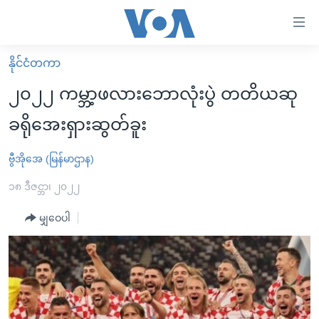
သုံး
ရ
လွယ်ကူ
နိုင်ငံတကာ
မူလစာမျက်နှာ
စေ
၂၀၂၂ ကမ္ဘာ့ဖလားဘောလုံးပွဲ တတိယဆု
မြန်မာ
သည့်
ခရိုအေးရှားဆွတ်ခူး
ကမ္ဘာ့သတင်းများ
Link
ဗွီဒီယို
နိုင်ငံတကာ
ဗွီအိုအေ (မြန်မာဌာန)
များ
သတင်းလွတ်လပ်ခွင့်
အမေရိကန်
၁၈ ဒီဇင္ဘာ၊ ၂၀၂၂
ပင်မ
ရပ်ဝန်းတခု လမ်းတခု အလွန်
တရုတ်
အကြောင်းအရာ
မျှဝေပါ
သို့
အင်္ဂလိပ်စာလေ့လာမယ်
အစ္စရေး-ပါလက်စတိုင်း
ကျော်
အပတ်စဉ်ကဏ္ဍများ
အမေရိကန်သုံးအီဒီယံ
ကြည့်
ရေဒီယိုနှင့်ရုပ်သံ အချက်အလက်များ
မကြေးမုံရဲ့ အင်္ဂလိပ်စာ
ရေဒီယို
ရန်
ပင်မ
ရေဒီယို/တီဗွီအစီအစဉ်
ရုပ်ရှင်ထဲက အင်္ဂလိပ်စာ
တီဗွီ