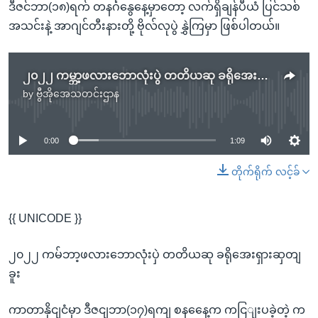
ဒီဇင်ဘာ(၁၈)ရက် တနင်္ဂနွေနေ့မှာတော့ လက်ရှိချန်ပီယံ ပြင်သစ်
အသင်းနဲ့ အာဂျင်တီးနားတို့ ဗိုလ်လုပွဲ နွှဲကြမှာ ဖြစ်ပါတယ်။
၂၀၂၂ ကမ္ဘာ့ဖလားဘောလုံးပွဲ တတိယဆု ခရိုအေးရှားဆွတ်ခူး
by
ဗွီအိုအေသတင်းဌာန
No media source currently available
0:00
1:09
တိုက်ရိုက် လင့်ခ်
{{ UNICODE }}
၂၀၂၂ ကမ်ဘာ့ဖလားဘောလုံးပှဲ တတိယဆု ခရိုအေးရှားဆှတျ
ခူး
ကာတာနိုငျငံမှာ ဒီဇငျဘာ(၁၇)ရကျ စနနေေ့က ကငြျးပခဲ့တဲ့ က