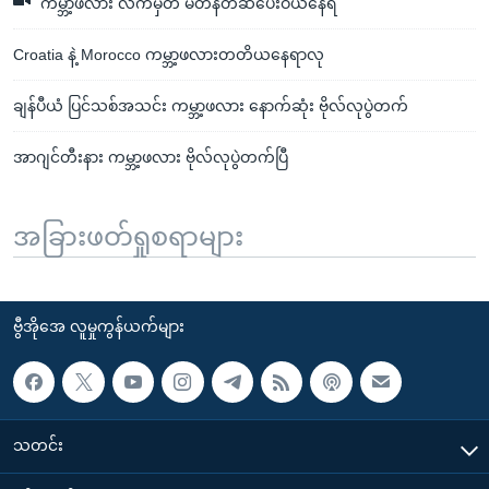
ကမ္ဘာ့ဖလား လက်မှတ် မတန်တဆပေးဝယ်နေရ
Croatia နဲ့ Morocco ကမ္ဘာ့ဖလားတတိယနေရာလု
ချန်ပီယံ ပြင်သစ်အသင်း ကမ္ဘာ့ဖလား နောက်ဆုံး ဗိုလ်လုပွဲတက်
အာဂျင်တီးနား ကမ္ဘာ့ဖလား ဗိုလ်လုပွဲတက်ပြီ
အခြားဖတ်ရှုစရာများ
ဗွီအိုအေ လူမှုကွန်ယက်များ
သတင်း