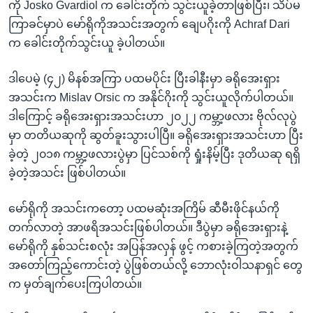
ကို Josko Gvardiol က ခေါင်းတိုက် သွင်းယူခဲ့တာဖြစ်ပြီး၊ သိပ်မ
ကြာခင်မှာပဲ မော်ရိုကိုအသင်းအတွက် ချေပဂိုးကို Achraf Dari
က ခေါင်းတိုက်သွင်းယူ ခဲ့ပါတယ်။
ဒါပေမဲ့ (၄၂) မိနစ်အကြာ ပထမပိုင်း ပြီးခါနီးမှာ ခရိုအေးရှား
အသင်းက Mislav Orsic က အနိုင်ဂိုးကို သွင်းယူလိုက်ပါတယ်။
ဒါကြောင့် ခရိုအေးရှားအသင်းဟာ ၂၀၂၂ ကမ္ဘာ့ဖလား ဗိုလ်လုပွဲ
မှာ တတိယဆုကို ဆွတ်ခူးသွားပါပြီ။ ခရိုအေးရှားအသင်းဟာ ပြီး
ခဲ့တဲ့ ၂၀၁၈ ကမ္ဘာ့ဖလားပွဲမှာ ပြင်သစ်ကို ရှုံးနိမ့်ပြီး ဒုတိယဆု ရရှိ
ခဲ့တဲ့အသင်း ဖြစ်ပါတယ်။
မော်ရိုကို အသင်းကတော့ ပထမဆုံးအကြိမ် ဆီမီးဖိုင်နယ်ကို
တက်လာတဲ့ အာဖရိအသင်းဖြစ်ပါတယ်။ ဒီပွဲမှာ ခရိုအေးရှားနဲ့
မော်ရိုကို နှစ်သင်းစလုံး အပြန်အလှန် ဖွင့် ကစားခဲ့ကြတဲ့အတွက်
အတော်ကြည့်ကောင်းတဲ့ ပွဲဖြစ်တယ်လို့ ဘောလုံးဝါသနာရှင် တွေ
က မှတ်ချက်ပေးကြပါတယ်။