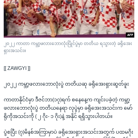
အ
သုတပဒေသာ အင်္ဂလိပ်စာ
ညွန်း
Learning English
စာမျက်နှာ
သို့
ဗွီအိုအေ လူမှုကွန်ယက်များ
ကျော်
ကြည့်
၂၀၂၂ ကာတာ ကမ္ဘာ့ဖလားဘောလုံးပြိုင်ပွဲမှာ တတိယ ရသွားတဲ့ ခရိုအေး
ရှားအသင်း။
ရန်
ဘာသာစကားများ
ရှာဖွေ
[[ ZAWGYI ]]
ရန်
နေရာ
၂၀၂၂ ကမ္ဘာ့ဖလားဘောလုံးပွဲ တတိယဆု ခရိုအေးရှားဆွတ်ခူး
သို့
ကျော်
ကာတာနိုင်ငံမှာ ဒီဇင်ဘာ(၁၇)ရက် စနေနေ့က ကျင်းပခဲ့တဲ့ ကမ္ဘာ့
ရန်
ဖလားဘောလုံးပွဲ တတိယနေရာ လုပွဲမှာ ခရိုအေးအသင်းက မော်
ရိုကိုအသင်းကို ( ၂ ဂိုး- ၁ ဂိုး)နဲ့ အနိုင် ရရှိသွားပါတယ်။
ပွဲစပြီး (၇)မိနစ်အကြာမှာပဲ ခရိုအေးရှားအသင်းအတွက် ပထမဂိုး