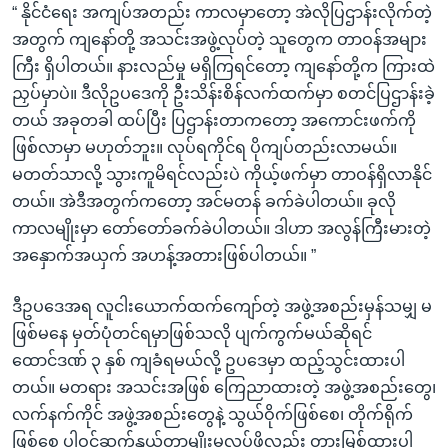
“ နိုင်ငံရေး အကျပ်အတည်း ကာလမှာတော့ အဲလိုပြဌာန်းလိုက်တဲ့
အတွက် ကျနော်တို့ အသင်းအဖွဲ့လုပ်တဲ့ သူတွေက တာဝန်အများ
ကြီး ရှိပါတယ်။ နားလည်မှု မရှိကြရင်တော့ ကျနော်တို့က ကြားထဲ
ညှပ်မှာပဲ။ ဒီလိုဥပဒေကို ဦးသိန်းစိန်လက်ထက်မှာ စတင်ပြဌာန်းခဲ့
တယ် အခုတခါ ထပ်ပြီး ပြဌာန်းတာကတော့ အကောင်းဖက်ကို
ဖြစ်လာမှာ မဟုတ်ဘူး။ လုပ်ရကိုင်ရ ပိုကျပ်တည်းလာမယ်။
မတတ်သာလို့ သွားကူမိရင်လည်းပဲ ကိုယ့်ဖက်မှာ တာဝန်ရှိလာနိုင်
တယ်။ အဲဒီအတွက်ကတော့ အင်မတန် ခက်ခဲပါတယ်။ ခုလို
ကာလမျိုးမှာ တော်တော်ခက်ခဲပါတယ်။ ဒါဟာ အလွန်ကြီးမားတဲ့
အနှောက်အယှက် အဟန့်အတားဖြစ်ပါတယ်။ ”
ဒီဥပဒေအရ လူငါးယောက်ထက်ကျော်တဲ့ အဖွဲ့အစည်းမှန်သမျှ မ
ဖြစ်မနေ မှတ်ပုံတင်ရမှာဖြစ်သလို ပျက်ကွက်မယ်ဆိုရင်
ထောင်ဒဏ် ၃ နှစ် ကျခံရမယ်လို့ ဥပဒေမှာ ထည့်သွင်းထားပါ
တယ်။ မတရား အသင်းအဖြစ် ကြေညာထားတဲ့ အဖွဲ့အစည်းတွေ၊
လက်နက်ကိုင် အဖွဲ့အစည်းတွေနဲ့ သွယ်ဝိုက်ဖြစ်စေ၊ တိုက်ရိုက်
ဖြစ်စေ ပါဝင်ဆက်နွယ်တာမျိုးမလုပ်ဖို့လည်း တားမြစ်ထားပါ