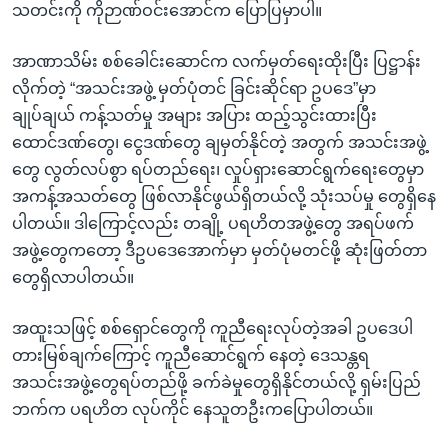
သတင်းကို ကိုဉာဏ်ဝင်းအောင်က ပြောပြမှာပါ။
အာဏာသိမ်း စစ်ခေါင်းဆောင်က လက်မှတ်ရေးထိုးပြီး ပြဋ္ဌာန်း
လိုက်တဲ့ “အသင်းအဖွဲ့ မှတ်ပုံတင် ခြင်းဆိုင်ရာ ဥပဒေ”မှာ
ချုပ်ချယ် ကန့်သတ်မှု အများ အပြား ထည့်သွင်းထားပြီး
ထောင်ဒဏ်‌တွေ၊ ငွေဒဏ်တွေ ချမှတ်နိုင်တဲ့ အတွက် အသင်းအဖွဲ့
တွေ လွတ်လပ်စွာ ရပ်တည်ရေး၊ လှုပ်ရှားဆောင်ရွက်ရေးတွေမှာ
အကန့်အသတ်တွေ ဖြစ်လာနိုင်ဖွယ်ရှိတယ်လို့ သုံးသပ်မှု တွေရှိနေ
ပါတယ်။ ဒါကြောင့်လည်း တချို့ ပရဟိတအဖွဲ့တွေ အရပ်ဖက်
အဖွဲ့တွေကတော့ ဒီဥပဒေအောက်မှာ မှတ်ပုံမတင်ဖို့ ဆုံးဖြတ်တာ
တွေရှိလာပါတယ်။
အထူးသဖြင့် စစ်ရှောင်တွေကို ကူညီရေးလုပ်တဲ့အခါ ဥပဒေပါ
တားမြစ်ချက်ကြောင့် ကူညီဆောင်ရွက် နေတဲ့ ဒေသန္တရ
အသင်းအဖွဲ့တွေရပ်တည်ဖို့ ခက်ခဲမှုတွေရှိနိုင်တယ်လို့ ရှမ်းပြည်
ဘက်က ပရဟိတ လုပ်ကိုင် နေသူတဦးကပြောပါတယ်။