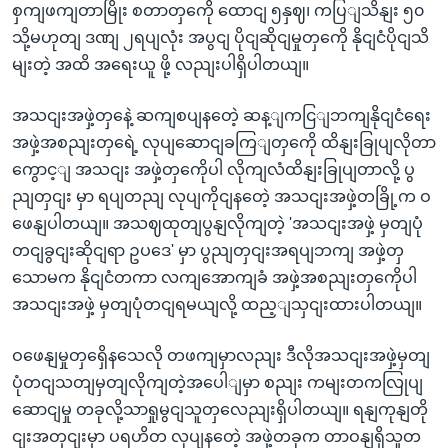
စှကျဖကျတာမြိုး စတာတှကေို ထောငျ ၅နှဈ၊ ကပြျသိနျး ၅၀
သို့မဟုတျ ဒဏျ ၂ရပျလုံး အပွငျ ပိုငျဆိုငျမှုတှကေို နိုငျငံပိုငျသိ
မျးတဲ့ အထိ အရေးယူ ဖို့ လညျးပါရှိပါတယျ။
အသငျးအဖှဲ့တှနေဲ့ ဆကျစပျနတေဲ့ ဆန့ျကငြျဘကျနိုငျငံရေး
အဖှဲ့အစညျးတှရေဲ့ လုပျဆောငျခကြျတှကေို ထိနျးခြုပျလိုတာ
ကွောင့ျ အသငျး အဖှဲ့တှကေိုပါ လိုကျလံထိနျးခြုပျတာလို့ ပွ
ညျတှငျး မှာ ရပျတညျ လုပျကိုငျနတေဲ့ အသငျးအဖှဲ့တခြို့က ဝ
ဖေနျပါတယျ။ အသဈထုတျပွနျလိုကျတဲ့ 'အသငျးအဖှဲ့ မှတျပုံ
တငျခွငျးဆိုငျရာ ဥပဒေ' မှာ ပွညျတှငျးအရပျဘကျ အဖှဲ့တှ
သောမက နိုငျငံတကာ လကျအောကျခံ အဖှဲ့အစညျးတှကေိုပါ
အသငျးအဖှဲ့ မှတျပုံတငျရမယျလို့ ထည့ျသှငျးထားပါတယျ။
ဝဖေနျမှုတှရှေိနသေလို တဖကျမှာလညျး ဒီလိုအသငျးအဖှဲ့မှတျ
ပုံတငျသတျမှတျလိုကျတဲ့အပေါျမှာ စညျး ကမျးတကလြုပျ
ဆောငျမှု တခုလို့သာရှုမွငျသူတှလေညျးရှိပါတယျ။ ရနျကုနျတို
ငျးအတှငျးမှာ ပရဟိတ လုပျနတေဲ့ အဖှဲ့တခုက တာဝနျရှိသူတ