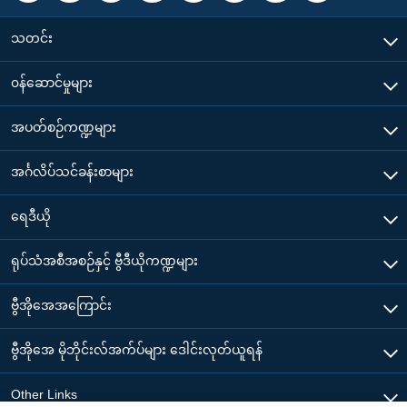
သတင်း
၀န်ဆောင်မှုများ
အပတ်စဉ်ကဏ္ဍများ
အင်္ဂလိပ်သင်ခန်းစာများ
ရေဒီယို
ရုပ်သံအစီအစဉ်နှင့် ဗွီဒီယိုကဏ္ဍများ
ဗွီအိုအေအကြောင်း
ဗွီအိုအေ မိုဘိုင်းလ်အက်ပ်များ ဒေါင်းလုတ်ယူရန်
Other Links