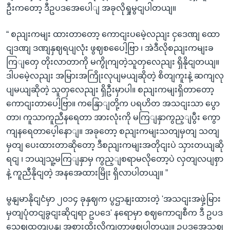
ဦးကတော့ ဒီဥပဒအေပေါျ အခုလိုရှုမွငျပါတယျ။
“ စညျးကမျး ထားတာတော့ ကောငျးပမေဲ့လညျး ငှဒေဏျ ထော
ငျဒဏျ ဒဏျနှဈရပျလုံး ဖွဈစပေေါ့ဗြာ ၊ အဲဒီလိုစညျးကမျးခ
ကြျတှေ တိုးလာတာကို မကွိုကျတဲ့သူတှလေညျး ရှိနိုငျတယျ။
ဒါပမေဲ့လညျး အမြားအကြိုးလုပျမယျဆိုတဲ့ စိတျကူးနဲ့ ဆကျလု
ပျမယျဆိုတဲ့ သူတှလေညျး ရှိဦးမှာပါ။ စညျးကမျးရှိတာတော့
ကောငျးတာပေါ့ဗြာ။ ကနြောျတို့က ပရဟိတ အသငျးသာ ပွော
တာ၊ ကူသာကူညီနရေတာ အားလုံးကို မကြျနှာကွည့ျပွီး ကွော
ကျနရေတာပေ့ါနောျ။ အခုတော့ စညျးကမျးသတျမှတျ သတျ
မှတျ ပေးထားတာဆိုတော့ ဒီစညျးကမျးအတိုငျးပဲ သှားတယျဆို
ရငျ ၊ ဘယျသူ့မကြျနှာမှ ကွည့ျစရာမလိုတော့ပဲ လှတျလပျစှာ
နဲ့ ကူညီနိုငျတဲ့ အနအေထားမြိုး ရှိလာပါတယျ။ ”
မွနျမာနိုငျငံမှာ ၂၀၁၄ ခုနှဈက ပွဌာနျးထားတဲ့ 'အသငျးအဖှဲ့မြား
မှတျပုံတငျခွငျးဆိုငျရာ ဥပဒေ' နရောမှာ စဈကောငျစီက ဒီ ဥပဒ
သေဈထုတျပွနျ အစားထိုးလိုကျတာဖွဈပါတယျ။ ဥပဒအေသဈ