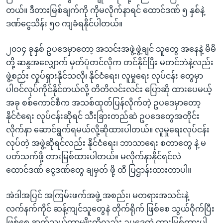
တယ်။ ဒီတားမြစ်ချက်ကို ကိုမလိုက်နာရင် ထောင်ဒဏ် ၅ နှစ်နဲ့
ဒဏ်ငွေသိန်း ၅၀ ကျခံရနိုင်ပါတယ်။
၂၀၁၄ ခုနှစ် ဥပဒေမှာတော့ အသင်းအဖွဲ့ဖွဲ့ချင် သူတွေ အနေနဲ့ မိမိ
တို့ ဆန္ဒအလျှောက် မှတ်ပုံတင်လိုက တင်နိုင်ပြီး မတင်ဘဲနဲ့လည်း
ဖွဲ့စည်း လှုပ်ရှားနိုင်သလို၊ နိုင်ငံရေး၊ လူမှုရေး လုပ်ငန်း တွေမှာ
ပါဝင်လုပ်ကိုင်နိုင်တယ်လို့ တိတိလင်းလင်း ပြောဆို ထားပေမယ့်
အခု စစ်ကောင်စီက အသစ်ထုတ်ပြန်လိုက်တဲ့ ဥပဒေမှာတော့
နိုင်ငံရေး လုပ်ငန်းဆိုရင် သီးခြားတည်ဆဲ ဥပဒေတွေအတိုင်း
လိုက်နာ ဆောင်ရွက်ရမယ်လို့ဆိုထားပါတယ်။ လူမှုရေးလုပ်ငန်း
လုပ်တဲ့ အဖွဲ့ဆိုရင်လည်း နိုင်ငံရေး၊ ဘာသာရေး စတာတွေ နဲ့ မ
ပတ်သက်ဖို့ တားမြစ်ထားပါတယ်။ မလိုက်နာနိုင်ရင်လဲ
ထောင်ဒဏ် ငွေဒဏ်တွေ ချမှတ် ဖို့ ထိ ပြဌာန်းထားတာပါ။
အဲဒါအပြင် အကြမ်းဖက်အဖွဲ့ အစည်း၊ မတရားအသင်းနဲ့
လက်နက်ကိုင် ဆန့်ကျင်သူတွေနဲ တိုက်ရိုက် ဖြစ်စေ သွယ်ဝိုက်ပြီး
ဖြစ်စေ ဆက်သွယ်တာမျိုးကိုလည်း ဥပဒေထဲ တားမြစ်ထားပါ