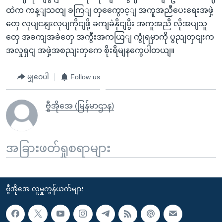
ထဲက ကန့ျသတျ ခကြျ တှကွေောင့ျ အကူအညီပေးရေးအဖှဲ့
တှေ လုပျငနျးလုပျကိုငျဖို့ ခကျခဲနိုငျပွီး အကူအညီ လိုအပျသူ
တှေ အခကျအခဲတှေ အကွီးအကယြျ ကွုံရမှာကို ပွညျတှငျးက
အလှုရှငျ အဖှဲ့အစညျးတှကေ စိုးရိမျနကွေပါတယျ။
မျှဝေပါ
Follow us
ဗွီအိုအေ (မြန်မာဌာန)
အခြားဖတ်ရှုစရာများ
ဗွီအိုအေ လူမှုကွန်ယက်များ