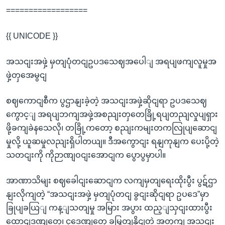
==================
{{ UNICODE }}
အသငျးအဖှဲ့ မှတျပုံတငျဥပဒသေဈအပေါျ အရပျဖကျလူမှုအ
ဖှဲ့တှအေမွငျ
စဈကောငျစီက ပွဌာနျးခဲ့တဲ့ အသငျးအဖှဲ့ဆိုငျရာ ဥပဒသေဈ
ကွောင့ျ အရပျဘကျအဖှဲ့အစညျးတှတေခြို့ရပျတညျလှုပျရှား
ဖို့ခကျခဲနသေလို၊ တခြို့ကတော့ စညျးကမျးတကလြုပျဆောငျ
မှုလို့ ယူဆမှုလညျးရှိပါတယျ။ ဒီအကွောငျး ရနျကုနျက ပေးပို့တဲ့
သတငျးကို ကိုဉာဏျဝငျးအောငျက ပွောပွမှာပါ။
အာဏာသိမျး စဈခေါငျးဆောငျက လကျမှတျရေးထိုးပွီး ပွဋ်ဌာ
နျးလိုကျတဲ့ “အသငျးအဖှဲ့ မှတျပုံတငျ ခွငျးဆိုငျရာ ဥပဒေ”မှာ
ခြုပျခယြျ ကန့ျသတျမှု အမြား အပွား ထည့ျသှငျးထားပွီး
ထောငျဒဏျ‌တှေ၊ ငှဒေဏျတှေ ခမြှတျနိုငျတဲ့ အတှကျ အသငျး