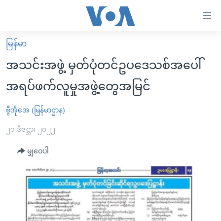
သုံး
ရ
လွယ်ကူ
မြန်မာ
မူလစာမျက်နှာ
စေ
အသင်းအဖွဲ့ မှတ်ပုံတင်ဥပဒေသစ်အပေါ်
မြန်မာ
သည့်
အရပ်ဖက်လူမှုအဖွဲ့တွေအမြင်
ကမ္ဘာ့သတင်းများ
Link
ဗွီဒီယို
နိုင်ငံတကာ
ဗွီအိုအေ (မြန်မာဌာန)
များ
သတင်းလွတ်လပ်ခွင့်
အမေရိကန်
၂၁ ဒီဇင္ဘာ၊ ၂၀၂၂
ပင်မ
ရပ်ဝန်းတခု လမ်းတခု အလွန်
တရုတ်
အကြောင်းအရာ
မျှဝေပါ
သို့
အင်္ဂလိပ်စာလေ့လာမယ်
အစ္စရေး-ပါလက်စတိုင်း
ကျော်
အပတ်စဉ်ကဏ္ဍများ
အမေရိကန်သုံးအီဒီယံ
ကြည့်
ရေဒီယိုနှင့်ရုပ်သံ အချက်အလက်များ
မကြေးမုံရဲ့ အင်္ဂလိပ်စာ
ရေဒီယို
ရန်
ပင်မ
ရေဒီယို/တီဗွီအစီအစဉ်
ရုပ်ရှင်ထဲက အင်္ဂလိပ်စာ
တီဗွီ