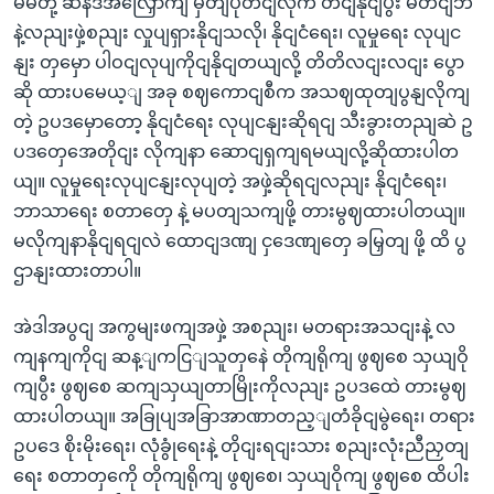
မိမိတို့ ဆန်ဒအလြှောကျ မှတျပုံတငျလိုက တငျနိုငျပွီး မတငျဘဲ
နဲ့လညျးဖှဲ့စညျး လှုပျရှားနိုငျသလို၊ နိုငျငံရေး၊ လူမှုရေး လုပျင
နျး တှမှော ပါဝငျလုပျကိုငျနိုငျတယျလို့ တိတိလငျးလငျး ပွော
ဆို ထားပမေယ့ျ အခု စဈကောငျစီက အသဈထုတျပွနျလိုကျ
တဲ့ ဥပဒမှောတော့ နိုငျငံရေး လုပျငနျးဆိုရငျ သီးခွားတညျဆဲ ဥ
ပဒတှေအေတိုငျး လိုကျနာ ဆောငျရှကျရမယျလို့ဆိုထားပါတ
ယျ။ လူမှုရေးလုပျငနျးလုပျတဲ့ အဖှဲ့ဆိုရငျလညျး နိုငျငံရေး၊
ဘာသာရေး စတာတှေ နဲ့ မပတျသကျဖို့ တားမွဈထားပါတယျ။
မလိုကျနာနိုငျရငျလဲ ထောငျဒဏျ ငှဒေဏျတှေ ခမြှတျ ဖို့ ထိ ပွ
ဌာနျးထားတာပါ။
အဲဒါအပွငျ အကွမျးဖကျအဖှဲ့ အစညျး၊ မတရားအသငျးနဲ့ လ
ကျနကျကိုငျ ဆန့ျကငြျသူတှနေဲ တိုကျရိုကျ ဖွဈစေ သှယျဝို
ကျပွီး ဖွဈစေ ဆကျသှယျတာမြိုးကိုလညျး ဥပဒထေဲ တားမွဈ
ထားပါတယျ။ အခြုပျအခြာအာဏာတည့ျတံခိုငျမွဲရေး၊ တရား
ဥပဒေ စိုးမိုးရေး၊ လုံခွုံရေးနဲ့ တိုငျးရငျးသား စညျးလုံးညီညှတျ
ရေး စတာတှကေို တိုကျရိုကျ ဖွဈစေ၊ သှယျဝိုကျ ဖွဈစေ ထိပါး