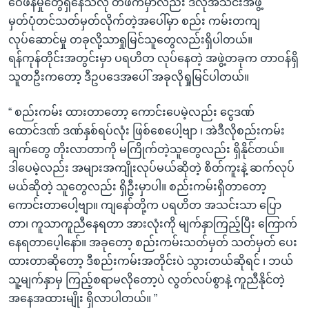
ဝေဖန်မှုတွေရှိနေသလို တဖက်မှာလည်း ဒီလိုအသင်းအဖွဲ့
မှတ်ပုံတင်သတ်မှတ်လိုက်တဲ့အပေါ်မှာ စည်း ကမ်းတကျ
လုပ်ဆောင်မှု တခုလို့သာရှုမြင်သူတွေလည်းရှိပါတယ်။
ရန်ကုန်တိုင်းအတွင်းမှာ ပရဟိတ လုပ်နေတဲ့ အဖွဲ့တခုက တာဝန်ရှိ
သူတဦးကတော့ ဒီဥပဒေအပေါ် အခုလိုရှုမြင်ပါတယ်။
“ စည်းကမ်း ထားတာတော့ ကောင်းပေမဲ့လည်း ငွေဒဏ်
ထောင်ဒဏ် ဒဏ်နှစ်ရပ်လုံး ဖြစ်စေပေါ့ဗျာ ၊ အဲဒီလိုစည်းကမ်း
ချက်တွေ တိုးလာတာကို မကြိုက်တဲ့သူတွေလည်း ရှိနိုင်တယ်။
ဒါပေမဲ့လည်း အများအကျိုးလုပ်မယ်ဆိုတဲ့ စိတ်ကူးနဲ့ ဆက်လုပ်
မယ်ဆိုတဲ့ သူတွေလည်း ရှိဦးမှာပါ။ စည်းကမ်းရှိတာတော့
ကောင်းတာပေါ့ဗျာ။ ကျနော်တို့က ပရဟိတ အသင်းသာ ပြော
တာ၊ ကူသာကူညီနေရတာ အားလုံးကို မျက်နှာကြည့်ပြီး ကြောက်
နေရတာပေ့ါနော်။ အခုတော့ စည်းကမ်းသတ်မှတ် သတ်မှတ် ပေး
ထားတာဆိုတော့ ဒီစည်းကမ်းအတိုင်းပဲ သွားတယ်ဆိုရင် ၊ ဘယ်
သူ့မျက်နှာမှ ကြည့်စရာမလိုတော့ပဲ လွတ်လပ်စွာနဲ့ ကူညီနိုင်တဲ့
အနေအထားမျိုး ရှိလာပါတယ်။ ”