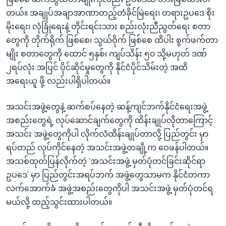
တယ်။ အချုပ်အချာအာဏာတည့်တံခိုင်မြဲရေး၊ တရားဥပဒေ စိုး
မိုးရေး၊ လုံခြုံရေးနဲ့ တိုင်းရင်းသား စည်းလုံးညီညွတ်ရေး စတာ
တွေကို တိုက်ရိုက် ဖြစ်စေ၊ သွယ်ဝိုက် ဖြစ်စေ ထိပါး စွက်ဖက်တာ
မျိုး စတာတွေကို ထောင် ၅နှစ်၊ ကျပ်သိန်း ၅၀ သို့မဟုတ် ဒဏ်
၂ရပ်လုံး အပြင် ပိုင်ဆိုင်မှုတွေကို နိုင်ငံပိုင်သိမ်းတဲ့ အထိ
အရေးယူ ဖို့ လည်းပါရှိပါတယ်။
အသင်းအဖွဲ့တွေနဲ့ ဆက်စပ်နေတဲ့ ဆန့်ကျင်ဘက်နိုင်ငံရေးအဖွဲ့
အစည်းတွေရဲ့ လုပ်ဆောင်ချက်တွေကို ထိန်းချုပ်လိုတာကြောင့်
အသင်း အဖွဲ့တွေကိုပါ လိုက်လံထိန်းချုပ်တာလို့ ပြည်တွင်း မှာ
ရပ်တည် လုပ်ကိုင်နေတဲ့ အသင်းအဖွဲ့တချို့က ဝေဖန်ပါတယ်။
အသစ်ထုတ်ပြန်လိုက်တဲ့ 'အသင်းအဖွဲ့ မှတ်ပုံတင်ခြင်းဆိုင်ရာ
ဥပဒေ' မှာ ပြည်တွင်းအရပ်ဘက် အဖွဲ့တွေသာမက နိုင်ငံတကာ
လက်အောက်ခံ အဖွဲ့အစည်းတွေကိုပါ အသင်းအဖွဲ့ မှတ်ပုံတင်ရ
မယ်လို့ ထည့်သွင်းထားပါတယ်။