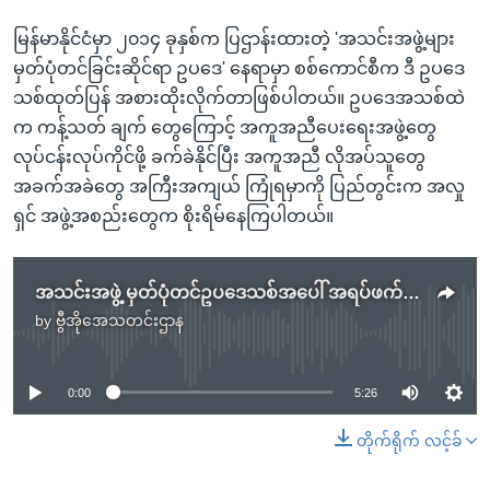
မြန်မာနိုင်ငံမှာ ၂၀၁၄ ခုနှစ်က ပြဌာန်းထားတဲ့ 'အသင်းအဖွဲ့များ
မှတ်ပုံတင်ခြင်းဆိုင်ရာ ဥပဒေ' နေရာမှာ စစ်ကောင်စီက ဒီ ဥပဒေ
သစ်ထုတ်ပြန် အစားထိုးလိုက်တာဖြစ်ပါတယ်။ ဥပဒေအသစ်ထဲ
က ကန့်သတ် ချက် တွေကြောင့် အကူအညီပေးရေးအဖွဲ့တွေ
လုပ်ငန်းလုပ်ကိုင်ဖို့ ခက်ခဲနိုင်ပြီး အကူအညီ လိုအပ်သူတွေ
အခက်အခဲတွေ အကြီးအကျယ် ကြုံရမှာကို ပြည်တွင်းက အလှု
ရှင် အဖွဲ့အစည်းတွေက စိုးရိမ်နေကြပါတယ်။
အသင်းအဖွဲ့ မှတ်ပုံတင်ဥပဒေသစ်အပေါ် အရပ်ဖက်လူမှုအဖွဲ့တွေအမြင်
by
ဗွီအိုအေသတင်းဌာန
No media source currently available
0:00
5:26
တိုက်ရိုက် လင့်ခ်