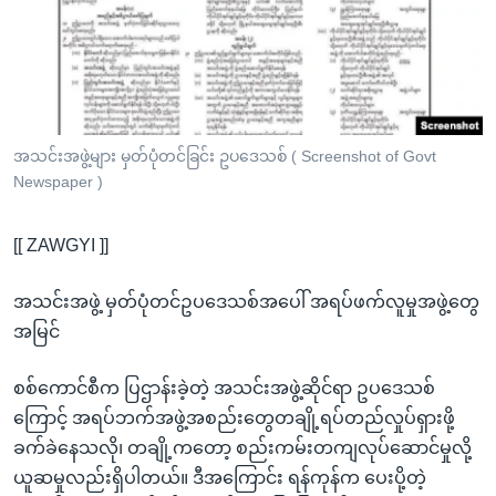
အ
သုတပဒေသာ အင်္ဂလိပ်စာ
ညွန်း
Learning English
စာမျက်နှာ
သို့
ဗွီအိုအေ လူမှုကွန်ယက်များ
ကျော်
ကြည့်
အသင်းအဖွဲ့များ မှတ်ပုံတင်ခြင်း ဥပဒေသစ် ( Screenshot of Govt
Newspaper )
ရန်
ဘာသာစကားများ
ရှာဖွေ
[[ ZAWGYI ]]
ရန်
နေရာ
အသင်းအဖွဲ့ မှတ်ပုံတင်ဥပဒေသစ်အပေါ် အရပ်ဖက်လူမှုအဖွဲ့တွေ
သို့
အမြင်
ကျော်
ရန်
စစ်ကောင်စီက ပြဌာန်းခဲ့တဲ့ အသင်းအဖွဲ့ဆိုင်ရာ ဥပဒေသစ်
ကြောင့် အရပ်ဘက်အဖွဲ့အစည်းတွေတချို့ရပ်တည်လှုပ်ရှားဖို့
ခက်ခဲနေသလို၊ တချို့ကတော့ စည်းကမ်းတကျလုပ်ဆောင်မှုလို့
ယူဆမှုလည်းရှိပါတယ်။ ဒီအကြောင်း ရန်ကုန်က ပေးပို့တဲ့