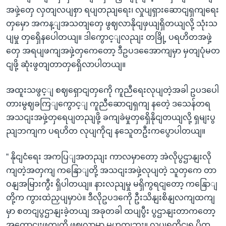
အဖှဲ့တှေ လှတျလပျစှာ ရပျတညျရေး၊ လှုပျရှားဆောငျရှကျရေး
တှမှော အကန့ျအသတျတှေ ဖွဈလာနိုငျဖှယျရှိတယျလို့ သုံးသ
ပျမှု တှရှေိနပေါတယျ။ ဒါကွောင့ျလညျး တခြို့ ပရဟိတအဖှဲ့
တှေ အရပျဖကျအဖှဲ့တှကေတော့ ဒီဥပဒအေောကျမှာ မှတျပုံမတ
ငျဖို့ ဆုံးဖွတျတာတှရှေိလာပါတယျ။
အထူးသဖွင့ျ စဈရှောငျတှကေို ကူညီရေးလုပျတဲ့အခါ ဥပဒပေါ
တားမွဈခကြျကွောင့ျ ကူညီဆောငျရှကျ နတေဲ့ ဒသေန်တရ
အသငျးအဖှဲ့တှရေပျတညျဖို့ ခကျခဲမှုတှရှေိနိုငျတယျလို့ ရှမျးပွ
ညျဘကျက ပရဟိတ လုပျကိုငျ နသေူတဦးကပွောပါတယျ။
“ နိုငျငံရေး အကပြျအတညျး ကာလမှာတော့ အဲလိုပွဌာနျးလို
ကျတဲ့အတှကျ ကနြောျတို့ အသငျးအဖှဲ့လုပျတဲ့ သူတှကေ တာ
ဝနျအမြားကွီး ရှိပါတယျ။ နားလညျမှု မရှိကွရငျတော့ ကနြောျ
တို့က ကွားထဲညှပျမှာပဲ။ ဒီလိုဥပဒကေို ဦးသိနျးစိနျလကျထကျ
မှာ စတငျပွဌာနျးခဲ့တယျ အခုတခါ ထပျပွီး ပွဌာနျးတာကတော့
အကောငျးဖကျကို ဖွဈလာမှာ မဟုတျဘူး။ လုပျရကိုငျရ ပိုက