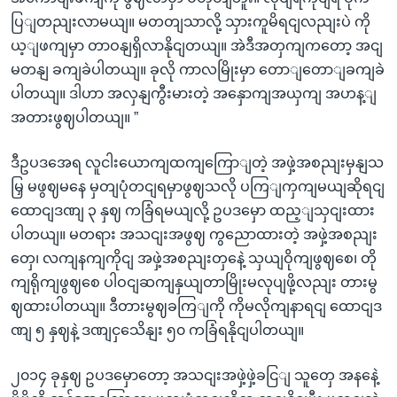
ပြျတညျးလာမယျ။ မတတျသာလို့ သှားကူမိရငျလညျးပဲ ကို
ယ့ျဖကျမှာ တာဝနျရှိလာနိုငျတယျ။ အဲဒီအတှကျကတော့ အငျ
မတနျ ခကျခဲပါတယျ။ ခုလို ကာလမြိုးမှာ တောျတောျခကျခဲ
ပါတယျ။ ဒါဟာ အလှနျကွီးမားတဲ့ အနှောကျအယှကျ အဟန့ျ
အတားဖွဈပါတယျ။ ”
ဒီဥပဒအေရ လူငါးယောကျထကျကြောျတဲ့ အဖှဲ့အစညျးမှနျသ
မြှ မဖွဈမနေ မှတျပုံတငျရမှာဖွဈသလို ပကြျကှကျမယျဆိုရငျ
ထောငျဒဏျ ၃ နှဈ ကခြံရမယျလို့ ဥပဒမှော ထည့ျသှငျးထား
ပါတယျ။ မတရား အသငျးအဖွဈ ကွညောထားတဲ့ အဖှဲ့အစညျး
တှေ၊ လကျနကျကိုငျ အဖှဲ့အစညျးတှနေဲ့ သှယျဝိုကျဖွဈစေ၊ တို
ကျရိုကျဖွဈစေ ပါဝငျဆကျနှယျတာမြိုးမလုပျဖို့လညျး တားမွ
ဈထားပါတယျ။ ဒီတားမွဈခကြျကို ကိုမလိုကျနာရငျ ထောငျဒ
ဏျ ၅ နှဈနဲ့ ဒဏျငှသေိနျး ၅၀ ကခြံရနိုငျပါတယျ။
၂၀၁၄ ခုနှဈ ဥပဒမှောတော့ အသငျးအဖှဲ့ဖှဲ့ခငြျ သူတှေ အနနေဲ့