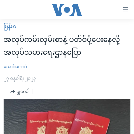
သုံး
ရ
လွယ်ကူ
မြန်မာ
မူလစာမျက်နှာ
စေ
အလုပ်ကမ်းလှမ်းစာနဲ့ ပတ်စ်ပို့ပေးနေလို့
မြန်မာ
သည့်
အလုပ်သမားရေးဌာနပြော
ကမ္ဘာ့သတင်းများ
Link
ဗွီဒီယို
နိုင်ငံတကာ
အောင်အောင်
များ
သတင်းလွတ်လပ်ခွင့်
အမေရိကန်
၂၇ ဇန္နဝါရီ၊ ၂၀၂၃
ပင်မ
ရပ်ဝန်းတခု လမ်းတခု အလွန်
တရုတ်
အကြောင်းအရာ
မျှဝေပါ
သို့
အင်္ဂလိပ်စာလေ့လာမယ်
အစ္စရေး-ပါလက်စတိုင်း
ကျော်
အပတ်စဉ်ကဏ္ဍများ
အမေရိကန်သုံးအီဒီယံ
ကြည့်
ရေဒီယိုနှင့်ရုပ်သံ အချက်အလက်များ
မကြေးမုံရဲ့ အင်္ဂလိပ်စာ
ရေဒီယို
ရန်
ပင်မ
ရေဒီယို/တီဗွီအစီအစဉ်
ရုပ်ရှင်ထဲက အင်္ဂလိပ်စာ
တီဗွီ