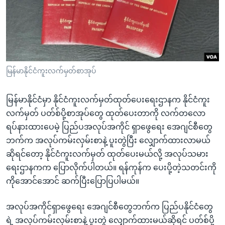
အ
သုတပဒေသာ အင်္ဂလိပ်စာ
ညွန်း
Learning English
စာမျက်နှာ
သို့
ဗွီအိုအေ လူမှုကွန်ယက်များ
ကျော်
ကြည့်
မြန်မာနိုင်ငံကူးလက်မှတ်စာအုပ်
ရန်
ဘာသာစကားများ
ရှာဖွေ
မြန်မာနိုင်ငံမှာ နိုင်ငံကူးလက်မှတ်ထုတ်ပေးရေးဌာနက နိုင်ငံကူး
ရန်
လက်မှတ် ပတ်စ်ပို့စာအုပ်တွေ ထုတ်ပေးတာကို လက်တလော
နေရာ
ရပ်နားထားပေမဲ့ ပြည်ပအလုပ်အကိုင် ရှာဖွေရေး အေဂျင်စီတွေ
သို့
ဘက်က အလုပ်ကမ်းလှမ်းစာနဲ့ ပူးတွဲပြီး လျှောက်ထားလာမယ်
ကျော်
ဆိုရင်တော့ နိုင်ငံကူးလက်မှတ် ထုတ်ပေးမယ်လို့ အလုပ်သမား
ရန်
ရေးဌာနကက ပြောလိုက်ပါတယ်။ ရန်ကုန်က ပေးပို့တဲ့သတင်းကို
ကိုအောင်အောင် ဆက်ပြီးပြောပြပါမယ်။
အလုပ်အကိုင်ရှာဖွေရေး အေဂျင်စီတွေဘက်က ပြည်ပနိုင်ငံတွေ
ရဲ့ အလုပ်ကမ်းလှမ်းစာနဲ့ ပူးတွဲ လျှောက်ထားမယ်ဆိုရင် ပတ်စ်ပို့