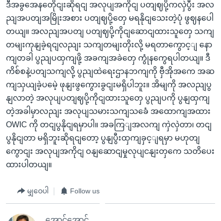
ဒီအခွအေနတေိုငျးဆိုရငျ အလုပျအကိုငျ ပတျဈပို့ကလှဲပွီး အလ
ညျအပတျအမြိုးအစား ပတျဈပို့တှေ မရနိုငျသေးတဲ့ပုံ ဖွဈနပေါ
တယျ။ အလညျအပတျ ပတျဈပို့ကိုငျဆောငျထားသူတှေ သကျ
တမျးကုနျခဲ့ရငျလညျး သကျတမျးတိုးလို့ မရတာကွောင့ျ နော
ကျတခါ ပွညျပထှကျဖို့ အခကျအခဲတှေ ကွုံနကွေရပါတယျ။ ဒီ
ကိစ်စနဲ့ပတျသကျလို့ ပွညျထဲရေးဌာနဘကျကို ဗှီအိုအကေ အဆ
ကျသှယျခဲ့ပမေဲ့ ဖုနျးဖွကွေားခွငျးမရှိပါဘူး။ အိမျကို အလညျပွ
နျလာတဲ့ အလုပျပတျဈပို့ကိုငျထားသူတှေ ပွညျပကို ပွနျထှကျ
တဲ့အခါမှာလညျး အလုပျသမားသကျသခေံ အထောကျအထား
OWIC ကို တငျပွနိုငျရမှာပါ။ အခကြျအလကျ ကှဲလှဲတာ၊ တငျ
ပွနိုငျတာ မရှိဘူးဆိုရငျတော့ ပွနျပွီးထှကျခှင့ျရမှာ မဟုတျ
ကွောငျး အလုပျအကိုငျ ဝနျဆောငျမှုလုပျငနျးတှကေ သတိပေး
ထားပါတယျ။
မျှဝေပါ
Follow us
အောင်အောင်