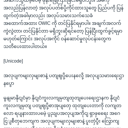
အဆက်သွယ်ခဲ့ပေမဲ့ ဖုန်းဖြေကြားခြင်းမရှိပါဘူး။ အိမ်ကို
အလည်ပြန်လာတဲ့ အလုပ်ပတ်စ်ပို့ကိုင်ထားသူတွေ ပြည်ပကို ပြန်
ထွက်တဲ့အခါမှာလည်း အလုပ်သမားသက်သေခံ
အထောက်အထား OWIC ကို တင်ပြနိုင်ရမှာပါ။ အချက်အလက်
ကွဲလွဲတာ၊ တင်ပြနိုင်တာ မရှိဘူးဆိုရင်တော့ ပြန်ပြီးထွက်ခွင့်ရမှာ
မဟုတ်ကြောင်း အလုပ်အကိုင် ဝန်ဆောင်မှုလုပ်ငန်းတွေက
သတိပေးထားပါတယ်။
[Unicode]
အလုပျကမျးလှမျးစာနဲ့ ပတျဈပို့ပေးနလေို့ အလုပျသမားရေးဌာ
နပွော
မွနျမာနိုငျငံမှာ နိုငျငံကူးလကျမှတျထုတျပေးရေးဌာနက နိုငျငံ
ကူးလကျမှတျ ပတျဈပို့စာအုပျတှေ ထုတျပေးတာကို လကျတ
လော ရပျနားထားပမေဲ့ ပွညျပအလုပျအကိုငျ ရှာဖှရေေး အဂေ
ငြျစီတှဘေကျက အလုပျကမျးလှမျးစာနဲ့ ပူးတှဲပွီး လြှောကျ