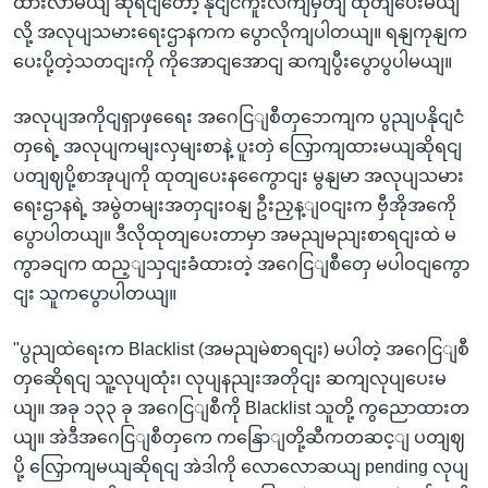
ထားလာမယျ ဆိုရငျတော့ နိုငျငံကူးလကျမှတျ ထုတျပေးမယျ
လို့ အလုပျသမားရေးဌာနကက ပွောလိုကျပါတယျ။ ရနျကုနျက
ပေးပို့တဲ့သတငျးကို ကိုအောငျအောငျ ဆကျပွီးပွောပွပါမယျ။
အလုပျအကိုငျရှာဖှရေေး အဂေငြျစီတှဘေကျက ပွညျပနိုငျငံ
တှရေဲ့ အလုပျကမျးလှမျးစာနဲ့ ပူးတှဲ လြှောကျထားမယျဆိုရငျ
ပတျဈပို့စာအုပျကို ထုတျပေးနကွေောငျး မွနျမာ အလုပျသမား
ရေးဌာနရဲ့ အမွဲတမျးအတှငျးဝနျ ဦးညှန့ျဝငျးက ဗှီအိုအကေို
ပွောပါတယျ။ ဒီလိုထုတျပေးတာမှာ အမညျမညျးစာရငျးထဲ မ
ကွာခငျက ထည့ျသှငျးခံထားတဲ့ အဂေငြျစီတှေ မပါဝငျကွော
ငျး သူကပွောပါတယျ။
"ပွညျထဲရေးက Blacklist (အမညျမဲစာရငျး) မပါတဲ့ အဂေငြျစီ
တှဆေိုရငျ သူ့လုပျထုံး၊ လုပျနညျးအတိုငျး ဆကျလုပျပေးမ
ယျ။ အခု ၁၃၃ ခု အဂေငြျစီကို Blacklist သူတို့ ကွညောထားတ
ယျ။ အဲဒီအဂေငြျစီတှကေ ကနြောျတို့ဆီကတဆင့ျ ပတျဈ
ပို့ လြှောကျမယျဆိုရငျ အဲဒါကို လောလောဆယျ pending လုပျ