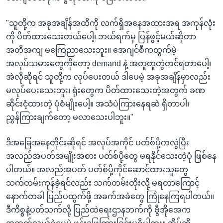
"သူတို့က အခုအချိန်အထိကို လက်ရှိအနေအထားအရ အကုန်လုံး
ကို ပိတ်ထားသေးတယ်ပေါ့၊ ဘယ်ရက်မှ ပြန်ဖွင့်မယ်ဆိုတာ
အတိအကျ မကြေညာသေးဘူး။ အေဂျင်စီကထွက်မဲ့
အလုပ်သမားတွေကိုတော့ demand နဲ့ အတူတူတွဲတင်ရတာပေါ့၊
အဲလိုဆိုရင် သူတို့က လုပ်ပေးတယ် ဒါပေမဲ့ အခုအချိန်မှာလည်း
မလုပ်ပေးသေးဘူး၊ ရုံးတွေက ပိတ်ထားသေးတဲ့အတွက် ခဏ
ဆိုင်းငံ့ထားတဲ့ ပုံစံမျိုးပေါ့။ အသံပဲကြားနေရဆဲ ရှိတာပါ၊
ညွှန်ကြားချက်တော့ မလာသေးပါဘူး။"
ဒီအခြေအနေတိုင်းဆိုရင် အလုပ်အကိုင် ပတ်စ်ပို့ကလွဲပြီး
အလည်အပတ်အမျိုးအစား ပတ်စ်ပို့တွေ မရနိုင်သေးတဲ့ပုံ ဖြစ်နေ
ပါတယ်။ အလည်အပတ် ပတ်စ်ပို့ကိုင်ဆောင်ထားသူတွေ
သက်တမ်းကုန်ခဲ့ရင်လည်း သက်တမ်းတိုးလို့ မရတာကြောင့်
နောက်တခါ ပြည်ပထွက်ဖို့ အခက်အခဲတွေ ကြုံနေကြရပါတယ်။
ဒီကိစ္စနဲ့ပတ်သက်လို့ ပြည်ထဲရေးဌာနဘက်ကို ဗွီအိုအေက