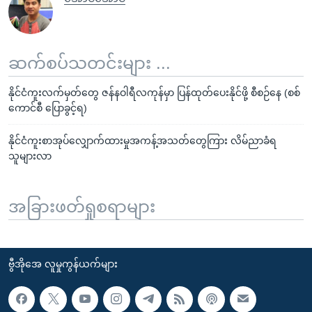
ဆက်စပ်သတင်းများ ...
နိုင်ငံကူးလက်မှတ်တွေ ဇန်နဝါရီလကုန်မှာ ပြန်ထုတ်ပေးနိုင်ဖို့ စီစဉ်နေ (စစ်
ကောင်စီ ပြောခွင့်ရ)
နိုင်ငံကူးစာအုပ်လျှောက်ထားမှုအကန့်အသတ်တွေကြား လိမ်ညာခံရ
သူများလာ
အခြားဖတ်ရှုစရာများ
ဗွီအိုအေ လူမှုကွန်ယက်များ