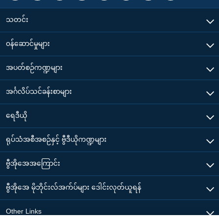
သတင်း
၀န်ဆောင်မှုများ
အပတ်စဉ်ကဏ္ဍများ
အင်္ဂလိပ်သင်ခန်းစာများ
ရေဒီယို
ရုပ်သံအစီအစဉ်နှင့် ဗွီဒီယိုကဏ္ဍများ
ဗွီအိုအေအကြောင်း
ဗွီအိုအေ မိုဘိုင်းလ်အက်ပ်များ ဒေါင်းလုတ်ယူရန်
Other Links