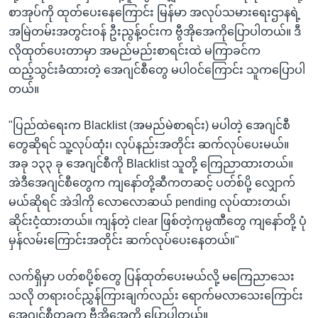
စာအုပ်ကို ထုတ်ပေးနေကြောင်း မြန်မာ အလုပ်သမားရေးဌာနရဲ့
အမြဲတမ်းအတွင်းဝန် ဦးညွန့်ဝင်းက ဗွီအိုအေကိုပြောပါတယ်။ ဒီ
လိုထုတ်ပေးတာမှာ အမည်မည်းစာရင်းထဲ မကြာခင်က
ထည့်သွင်းခံထားတဲ့ အေဂျင်စီတွေ မပါဝင်ကြောင်း သူကပြောပါ
တယ်။
"ပြည်ထဲရေးက Blacklist (အမည်မဲစာရင်း) မပါတဲ့ အေဂျင်စီ
တွေဆိုရင် သူ့လုပ်ထုံး၊ လုပ်နည်းအတိုင်း ဆက်လုပ်ပေးမယ်။
အခု ၁၃၃ ခု အေဂျင်စီကို Blacklist သူတို့ ကြေညာထားတယ်။
အဲဒီအေဂျင်စီတွေက ကျနော်တို့ဆီကတဆင့် ပတ်စ်ပို့ လျှောက်
မယ်ဆိုရင် အဲဒါကို လောလောဆယ် pending လုပ်ထားတယ်၊
ဆိုင်းငံ့ထားတယ်။ ကျန်တဲ့ clear ဖြစ်တဲ့ကုမ္ပဏီတွေ ကျနော်တို့ ပုံ
မှန်လမ်းကြောင်းအတိုင်း ဆက်လုပ်ပေးနေတယ်။"
လက်ရှိမှာ ပတ်စပို့စ်တွေ ပြန်ထုတ်ပေးမယ်လို့ မကြေညာသေး
သလို တရားဝင်ညွှန်ကြားချက်လည်း ရောက်မလာသေးကြောင်း
အေဂျင်စီတခုက ဗွီအိုအေကို ပြောပါတယ်။