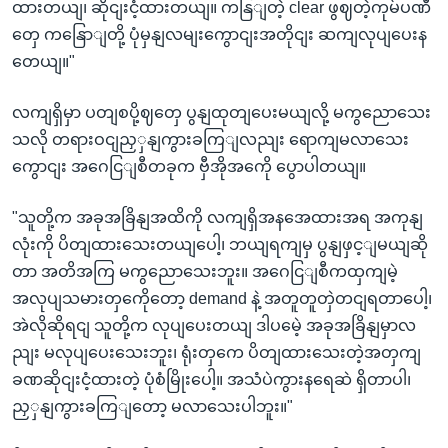
ထားတယျ၊ ဆိုငျးငံ့ထားတယျ။ ကနြျတဲ့ clear ဖွဈတဲ့ကုမ်ပဏီ
တှေ ကနြောျတို့ ပုံမှနျလမျးကွောငျးအတိုငျး ဆကျလုပျပေးန
တေယျ။"
လကျရှိမှာ ပတျစပို့ဈတှေ ပွနျထုတျပေးမယျလို့ မကွညောသေး
သလို တရားဝငျညှှနျကွားခကြျလညျး ရောကျမလာသေး
ကွောငျး အဂေငြျစီတခုက ဗှီအိုအကေို ပွောပါတယျ။
"သူတို့က အခုအခြိနျအထိကို လကျရှိအနအေထားအရ အကုနျ
လုံးကို ပိတျထားသေးတယျပေါ့၊ ဘယျရကျမှ ပွနျဖှင့ျမယျဆို
တာ အတိအကြ မကွညောသေးဘူး။ အဂေငြျစီကထှကျမဲ့
အလုပျသမားတှကေိုတော့ demand နဲ့ အတူတူတှဲတငျရတာပေါ့၊
အဲလိုဆိုရငျ သူတို့က လုပျပေးတယျ ဒါပမေဲ့ အခုအခြိနျမှာလ
ညျး မလုပျပေးသေးဘူး၊ ရုံးတှကေ ပိတျထားသေးတဲ့အတှကျ
ခဏဆိုငျးငံ့ထားတဲ့ ပုံစံမြိုးပေါ့။ အသံပဲကွားနရေဆဲ ရှိတာပါ၊
ညှှနျကွားခကြျတော့ မလာသေးပါဘူး။"