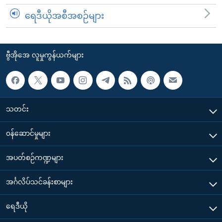
ရေဒီယိုအစီအစဉ်များ
ဗွီအိုအေ လူမှုကွန်ယက်များ
သတင်း
၀န်ဆောင်မှုများ
အပတ်စဉ်ကဏ္ဍများ
အင်္ဂလိပ်သင်ခန်းစာများ
ရေဒီယို