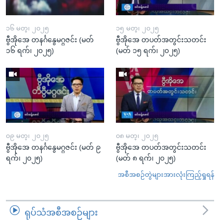
၁၆ မတ္၊ ၂၀၂၅
၁၅ မတ္၊ ၂၀၂၅
ဗွီအိုအေ တနင်္ဂနွေမဂ္ဂဇင်း (မတ်
ဗွီအိုအေ တပတ်အတွင်းသတင်း
၁၆ ရက်၊ ၂၀၂၅)
(မတ် ၁၅ ရက်၊ ၂၀၂၅)
၀၉ မတ္၊ ၂၀၂၅
၀၈ မတ္၊ ၂၀၂၅
ဗွီအိုအေ တနင်္ဂနွေမဂ္ဂဇင်း (မတ် ၉
ဗွီအိုအေ တပတ်အတွင်းသတင်း
ရက်၊ ၂၀၂၅)
(မတ် ၈ ရက်၊ ၂၀၂၅)
အစီအစဉ်တွဲများအားလုံးကြည့်ရှုရန်
ရုပ်သံအစီအစဉ်များ