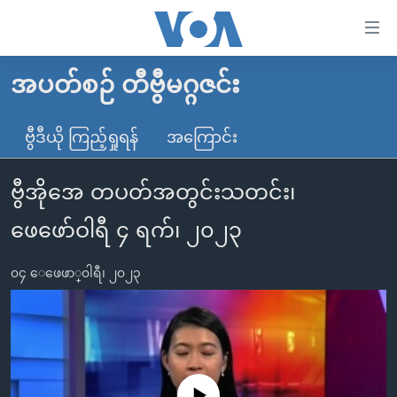
သုံး
ရ
လွယ်ကူ
အပတ်စဉ် တီဗွီမဂ္ဂဇင်း
မူလစာမျက်နှာ
စေ
မြန်မာ
ဗွီဒီယို ကြည့်ရှုရန်
အကြောင်း
သည့်
ကမ္ဘာ့သတင်းများ
Link
ဗွီအိုအေ တပတ်အတွင်းသတင်း၊
ဗွီဒီယို
နိုင်ငံတကာ
များ
သတင်းလွတ်လပ်ခွင့်
အမေရိကန်
ဖေဖော်ဝါရီ ၄ ရက်၊ ၂၀၂၃
ပင်မ
ရပ်ဝန်းတခု လမ်းတခု အလွန်
တရုတ်
အကြောင်းအရာ
၀၄ ေဖေဖာ္၀ါရီ၊ ၂၀၂၃
သို့
အင်္ဂလိပ်စာလေ့လာမယ်
အစ္စရေး-ပါလက်စတိုင်း
ကျော်
အပတ်စဉ်ကဏ္ဍများ
အမေရိကန်သုံးအီဒီယံ
ကြည့်
ရေဒီယိုနှင့်ရုပ်သံ အချက်အလက်များ
မကြေးမုံရဲ့ အင်္ဂလိပ်စာ
ရေဒီယို
ရန်
ပင်မ
ရေဒီယို/တီဗွီအစီအစဉ်
ရုပ်ရှင်ထဲက အင်္ဂလိပ်စာ
တီဗွီ
No media source currently available