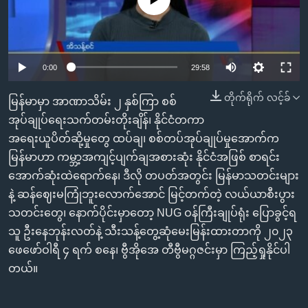
အ
သုတပဒေသာ အင်္ဂလိပ်စာ
ညွန်း
Learning English
စာမျက်နှာ
သို့
ဗွီအိုအေ လူမှုကွန်ယက်များ
0:00
29:58
ကျော်
ကြည့်
တိုက်ရိုက် လင့်ခ်
မြန်မာမှာ အာဏာသိမ်း ၂ နှစ်ကြာ စစ်
ရန်
အုပ်ချုပ်ရေးသက်တမ်းတိုးချိန်၊ နိုင်ငံတကာ
ဘာသာစကားများ
ရှာဖွေ
အရေးယူပိတ်ဆို့မှုတွေ ထပ်ချ၊ စစ်တပ်အုပ်ချုပ်မှုအောက်က
ရန်
မြန်မာဟာ ကမ္ဘာ့အကျင့်ပျက်ချအစားဆုံး နိုင်ငံအဖြစ် စာရင်း
နေရာ
အောက်ဆုံးထဲရောက်နေ၊ ဒီလို တပတ်အတွင်း မြန်မာသတင်းများ
သို့
နဲ့ ဆန်ဈေးမကြုံဘူးလောက်အောင် မြင့်တက်တဲ့ လယ်ယာစီးပွား
ကျော်
သတင်းတွေ၊ နောက်ပိုင်းမှာတော့ NUG ဝန်ကြီးချုပ်ရုံး ပြောခွင့်ရ
ရန်
သူ ဦးနေဘုန်းလတ်နဲ့ သီးသန့်တွေ့ဆုံမေးမြန်းထားတာကို ၂၀၂၃
ဖေဖော်ဝါရီ ၄ ရက် စနေ၊ ဗွီအိုအေ တီဗွီမဂ္ဂဇင်းမှာ ကြည့်ရှုနိုင်ပါ
တယ်။