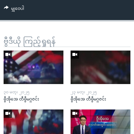
မျှဝေပါ
ဗွီဒီယို ကြည့်ရှုရန်
၃၀ မတ္၊ ၂၀၂၅
၂၃ မတ္၊ ၂၀၂၅
ဗွီအိုအေ တီဗွီမဂ္ဂဇင်း
ဗွီအိုအေ တီဗွီမဂ္ဂဇင်း