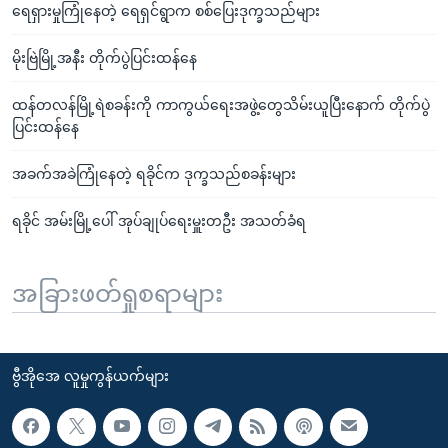
ရေရှားမှုကြုံနေတဲ့ ရေရှင်ရွာက စစ်ပြေးဒုက္ခသည်များ
မိုးဗြဲမြို့အနီး တိုက်ပွဲပြင်းထန်နေ
ထန်တလန်မြို့ရဲစခန်းကို ကာကွယ်ရေးအဖွဲ့တွေသိမ်းယူပြီးနောက် တိုက်ပွဲ
ပြင်းထန်နေ
အခက်အခဲကြုံနေတဲ့ ရခိုင်က ဒုက္ခသည်စခန်းများ
ရခိုင် အမ်းမြို့ပေါ် အုပ်ချုပ်ရေးမှူးတဦး အသတ်ခံရ
အခြားဖတ်ရှုစရာများ
ဗွီအိုအေ လူမှုကွန်ယက်များ