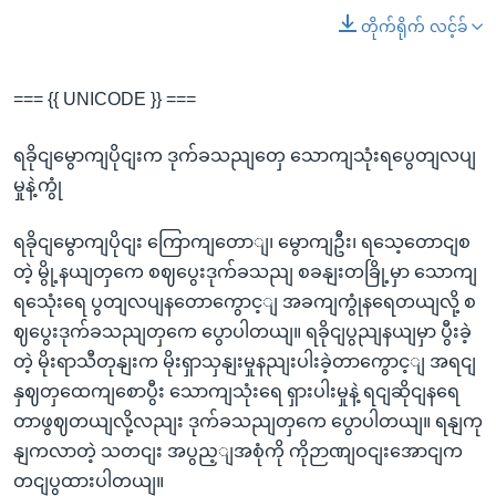
တိုက်ရိုက် လင့်ခ်
=== {{ UNICODE }} ===
ရခိုငျမွောကျပိုငျးက ဒုက်ခသညျတှေ သောကျသုံးရပွေတျလပျ
မှုနဲ့ကွုံ
ရခိုငျမွောကျပိုငျး ကြောကျတောျ၊ မွောကျဦး၊ ရသေ့တောငျစ
တဲ့ မွို့နယျတှကေ စဈပွေးဒုက်ခသညျ စခနျးတခြို့မှာ သောကျ
ရသေုံးရေ ပွတျလပျနတောကွောင့ျ အခကျကွုံနရေတယျလို့ စ
ဈပွေးဒုက်ခသညျတှကေ ပွောပါတယျ။ ရခိုငျပွညျနယျမှာ ပွီးခဲ့
တဲ့ မိုးရာသီတုနျးက မိုးရှာသှနျးမှုနညျးပါးခဲ့တာကွောင့ျ အရငျ
နှဈတှထေကျစောပွီး သောကျသုံးရေ ရှားပါးမှုနဲ့ ရငျဆိုငျနရေ
တာဖွဈတယျလို့လညျး ဒုက်ခသညျတှကေ ပွောပါတယျ။ ရနျကု
နျကလာတဲ့ သတငျး အပွည့ျအစုံကို ကိုဉာဏျဝငျးအောငျက
တငျပွထားပါတယျ။