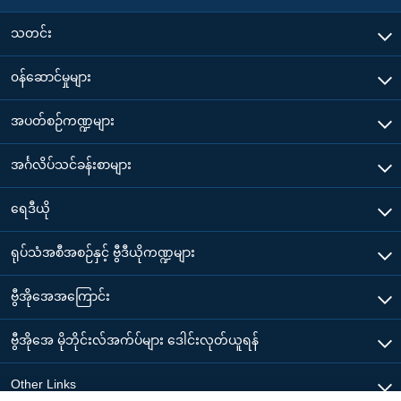
သတင်း
၀န်ဆောင်မှုများ
အပတ်စဉ်ကဏ္ဍများ
အင်္ဂလိပ်သင်ခန်းစာများ
ရေဒီယို
ရုပ်သံအစီအစဉ်နှင့် ဗွီဒီယိုကဏ္ဍများ
ဗွီအိုအေအကြောင်း
ဗွီအိုအေ မိုဘိုင်းလ်အက်ပ်များ ဒေါင်းလုတ်ယူရန်
Other Links