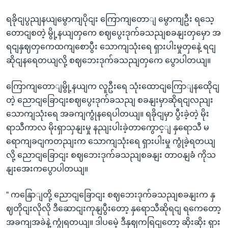
ရခိုငျပွညျနယျမွောကျပိုငျး ကြောကျတောျ မွောကျဦး ရသေ့
တောငျစတဲ့ မွို့နယျတှကေ စဈပွေးဒုက်ခသညျစခနျးတှမှော အ
ရငျနှဈတှကေထကျစောပွီး သောကျသုံးရေ ရှားပါးမှုတှနေဲ့ ရငျ
ဆိုငျနရေတယျလို့ စဈဘေးဒုက်ခသညျတှကေ ပွောပါတယျ။
ကြောကျတောျမွို့နယျက လူဦးရေ သုံးထောငျကြောျနထေိုငျ
တဲ့ ညောငျခြောငျးစဈပွေးဒုက်ခသညျ စခနျးမှာဆိုရငျလညျး
သောကျသုံးရေ အခကျကွုံနရေပါတယျ။ ရခိုငျမှာ ပွီးခဲ့တဲ့ မိုး
ရာသီကာလ မိုးရှာသှနျးမှု နညျးပါးခဲ့တာကွောင့ျ နှရောသီ မ
ရောကျခငျကတညျးက သောကျသုံးရေ ရှားပါးမှု ကွုံခဲ့ရတယျ
လို့ ညောငျခြောငျး စဈဘေးဒုက်ခသညျစခနျး တာဝနျခံ ကိုသ
နျးအေးကပွောပါတယျ။
“ ကနြောျတို့ ညောငျခြောငျး စဈဘေးဒုက်ခသညျစခနျးက နှ
ဈတိုငျးလိုလို ဒီဆောငျးကုနျပွီးတော့ နှရောသီဆိုရငျ ရကေတော့
အခကျအခဲနဲ့ ကွုံရတယျ။ ဒါပမေဲ့ ဒီနှဈကရြငျတော့ ဆိုးဆိုး ရှား