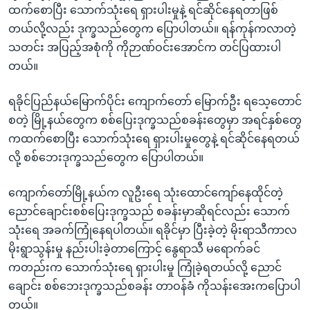
ထက်စောပြီး သောက်သုံးရေ ရှားပါးမှုနဲ့ ရင်ဆိုင်နေရတာဖြစ်
တယ်လို့လည်း ဒုက္ခသည်တွေက ပြောပါတယ်။ ရန်ကုန်ကလာတဲ့
သတင်း အပြည့်အစုံကို ကိုဉာဏ်ဝင်းအောင်က တင်ပြထားပါ
တယ်။
ရခိုင်ပြည်နယ်မြောက်ပိုင်း ကျောက်တော် မြောက်ဦး ရသေ့တောင်
စတဲ့ မြို့နယ်တွေက စစ်ပြေးဒုက္ခသည်စခန်းတွေမှာ အရင်နှစ်တွေ
ကထက်စောပြီး သောက်သုံးရေ ရှားပါးမှုတွေနဲ့ ရင်ဆိုင်နေရတယ်
လို့ စစ်ဘေးဒုက္ခသည်တွေက ပြောပါတယ်။
ကျောက်တော်မြို့နယ်က လူဦးရေ သုံးထောင်ကျော်နေထိုင်တဲ့
ညောင်ချောင်းစစ်ပြေးဒုက္ခသည် စခန်းမှာဆိုရင်လည်း သောက်
သုံးရေ အခက်ကြုံနေရပါတယ်။ ရခိုင်မှာ ပြီးခဲ့တဲ့ မိုးရာသီကာလ
မိုးရွာသွန်းမှု နည်းပါးခဲ့တာကြောင့် နွေရာသီ မရောက်ခင်
ကတည်းက သောက်သုံးရေ ရှားပါးမှု ကြုံခဲ့ရတယ်လို့ ညောင်
ချောင်း စစ်ဘေးဒုက္ခသည်စခန်း တာဝန်ခံ ကိုသန်းအေးကပြောပါ
တယ်။