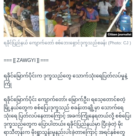
အ
သုတပဒေသာ အင်္ဂလိပ်စာ
ညွန်း
Learning English
စာမျက်နှာ
သို့
ဗွီအိုအေ လူမှုကွန်ယက်များ
ကျော်
ကြည့်
ရခိုင်ပြည်နယ် ကျောက်တော် စစ်ဘေးရှောင်ဒုက္ခသည်စခန်း (Photo: CJ )
ရန်
ဘာသာစကားများ
ရှာဖွေ
=== [[ ZAWGYI ]] ===
ရန်
နေရာ
ရခိုင်မြောက်ပိုင်းက ဒုက္ခသည်တွေ သောက်သုံးရေပြတ်လပ်မှုနဲ့
သို့
ကြုံ
ကျော်
ရခိုင်မြောက်ပိုင်း ကျောက်တော်၊ မြောက်ဦး၊ ရသေ့တောင်စတဲ့
ရန်
မြို့နယ်တွေက စစ်ပြေးဒုက္ခသည် စခန်းတချို့မှာ သောက်ရေ
သုံးရေ ပြတ်လပ်နေတာကြောင့် အခက်ကြုံနေရတယ်လို့ စစ်ပြေး
ဒုက္ခသည်တွေက ပြောပါတယ်။ ရခိုင်ပြည်နယ်မှာ ပြီးခဲ့တဲ့ မိုး
ရာသီတုန်းက မိုးရွာသွန်းမှုနည်းပါးခဲ့တာကြောင့် အရင်နှစ်တွေ