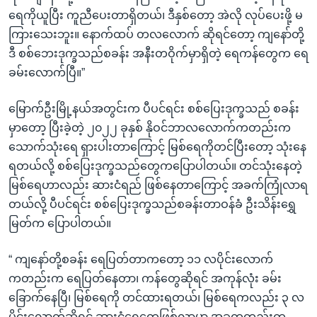
ရေကိုယူပြီး ကူညီပေးတာရှိတယ်၊ ဒီနှစ်တော့ အဲလို လုပ်ပေးဖို့ မ
ကြားသေးဘူး။ နောက်ထပ် တလလောက် ဆိုရင်တော့ ကျနော်တို့
ဒီ စစ်ဘေးဒုက္ခသည်စခန်း အနီးတဝိုက်မှာရှိတဲ့ ရေကန်တွေက ရေ
ခမ်းလောက်ပြီ။”
မြောက်ဦးမြို့နယ်အတွင်းက ပီပင်ရင်း စစ်ပြေးဒုက္ခသည် စခန်း
မှာတော့ ပြီးခဲ့တဲ့ ၂၀၂၂ ခုနှစ် နိုဝင်ဘာလလောက်ကတည်းက
သောက်သုံးရေ ရှားပါးတာကြောင့် မြစ်ရေကိုတင်ပြီးတော့ သုံးနေ
ရတယ်လို့ စစ်ပြေးဒုက္ခသည်တွေကပြောပါတယ်။ တင်သုံးနေတဲ့
မြစ်ရေဟာလည်း ဆားငံရည် ဖြစ်နေတာကြောင့် အခက်ကြုံလာရ
တယ်လို့ ပီပင်ရင်း စစ်ပြေးဒုက္ခသည်စခန်းတာဝန်ခံ ဦးသိန်းရွှေ
မြတ်က ပြောပါတယ်။
“ ကျနော်တို့စခန်း ရေပြတ်တာကတော့ ၁၁ လပိုင်းလောက်
ကတည်းက ရေပြတ်နေတာ၊ ကန်တွေဆိုရင် အကုန်လုံး ခမ်း
ခြောက်နေပြီ၊ မြစ်ရေကို တင်ထားရတယ်၊ မြစ်ရေကလည်း ၃ လ
ပိုင်းလောက်ဆိုရင် ဆားငံရေတွေဖြစ်လာမှာ အခုကတည်းက