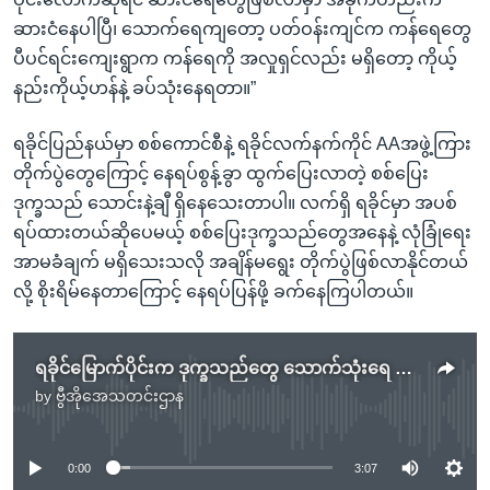
ဆားငံနေပါပြီ၊ သောက်ရေကျတော့ ပတ်ဝန်းကျင်က ကန်ရေတွေ
ပီပင်ရင်းကျေးရွာက ကန်ရေကို အလှုရှင်လည်း မရှိတော့ ကိုယ့်
နည်းကိုယ့်ဟန်နဲ့ ခပ်သုံးနေရတာ။”
ရခိုင်ပြည်နယ်မှာ စစ်ကောင်စီနဲ့ ရခိုင်လက်နက်ကိုင် AAအဖွဲ့ကြား
တိုက်ပွဲတွေကြောင့် နေရပ်စွန့်ခွာ ထွက်ပြေးလာတဲ့ စစ်ပြေး
ဒုက္ခသည် သောင်းနဲ့ချီ ရှိနေသေးတာပါ။ လက်ရှိ ရခိုင်မှာ အပစ်
ရပ်ထားတယ်ဆိုပေမယ့် စစ်ပြေးဒုက္ခသည်တွေအနေနဲ့ လုံခြုံရေး
အာမခံချက် မရှိသေးသလို အချိန်မရွေး တိုက်ပွဲဖြစ်လာနိုင်တယ်
လို့ စိုးရိမ်နေတာကြောင့် နေရပ်ပြန်ဖို့ ခက်နေကြပါတယ်။
ရခိုင်မြောက်ပိုင်းက ဒုက္ခသည်တွေ သောက်သုံးရေ ပြတ်လပ်မှုနဲ့ကြုံ
by
ဗွီအိုအေသတင်းဌာန
No media source currently available
0:00
3:07