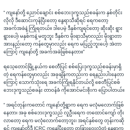
“ ကျနော်တို့ ညောင်ချောင်း စစ်ဘေးဒုက္ခသည်စခန်းက နှစ်တိုင်း
လိုလို ဒီဆောင်းကုန်ပြီးတော့ နွေရာသီဆိုရင် ရေကတော့
အခက်အခဲနဲ့ ကြုံရတယ်။ ဒါပေမဲ့ ဒီနှစ်ကျရင်တော့ ဆိုးဆိုး ရွား
ရွားပေါ့၊ မနှစ်ကနဲ့ မတူဘူး ဒီနှစ်က မိုးရာသီမှာလည်း မိုးရွာတာ
အားနည်းတော့ ကန်တွေမှာလည်း ရေက မပြည့်ဘူးပေါ့၊ အဲတာ
ကြောင့် ကျနော်တို့ အခက်အခဲဖြစ်နေတာ။”
ရသေ့တောင်မြို့နယ်က စေတီပြင် စစ်ပြေးဒုက္ခသည်စခန်းမှာရှိ
တဲ့ ရေကန်တွေမှာလည်း အခုချိန်ကတည်းက ရေနည်းပါးနေတာ
ကြောင့် သောက်သုံးရေ အခက်ကြုံရနိုင်တယ်လို့ စေတီပြင်စစ်
ဘေးဒုက္ခသည်စခန်း တာဝန်ခံ ကိုအောင်မင်းစိုးက ပြောပါတယ်။
“ အရင်တုန်းကတောင် ကျနော်တို့ရွာက ရေက မလုံမလောက်ဖြစ်
နေတာ၊ အခု စစ်ဘေးဒုက္ခသည် လူဦးရေက တထောင်ကျော် တိုး
လာတော့ ရေက မလုံလောက်တော့ဘူး၊ အရင်နှစ်တွေ တုန်းကဆို
ရင် ကျနော်တို့ဒီ ICRC ကနေပြီးတော့ တခြားဝေးလံတဲ့ နေရာက