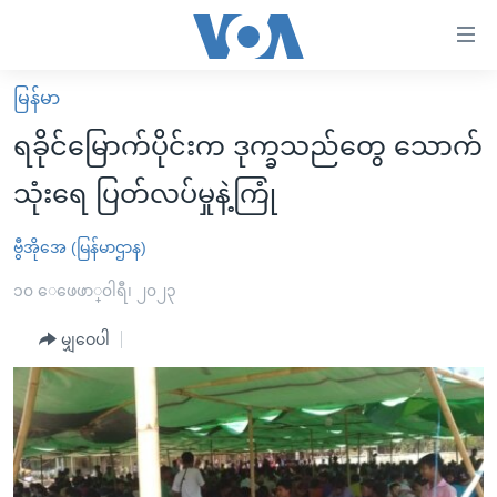
သုံး
ရ
လွယ်ကူ
မြန်မာ
မူလစာမျက်နှာ
စေ
ရခိုင်မြောက်ပိုင်းက ဒုက္ခသည်တွေ သောက်
မြန်မာ
သည့်
သုံးရေ ပြတ်လပ်မှုနဲ့ကြုံ
ကမ္ဘာ့သတင်းများ
Link
ဗွီဒီယို
နိုင်ငံတကာ
ဗွီအိုအေ (မြန်မာဌာန)
များ
သတင်းလွတ်လပ်ခွင့်
အမေရိကန်
၁၀ ေဖေဖာ္၀ါရီ၊ ၂၀၂၃
ပင်မ
ရပ်ဝန်းတခု လမ်းတခု အလွန်
တရုတ်
အကြောင်းအရာ
မျှဝေပါ
သို့
အင်္ဂလိပ်စာလေ့လာမယ်
အစ္စရေး-ပါလက်စတိုင်း
ကျော်
အပတ်စဉ်ကဏ္ဍများ
အမေရိကန်သုံးအီဒီယံ
ကြည့်
ရေဒီယိုနှင့်ရုပ်သံ အချက်အလက်များ
မကြေးမုံရဲ့ အင်္ဂလိပ်စာ
ရေဒီယို
ရန်
ပင်မ
ရေဒီယို/တီဗွီအစီအစဉ်
ရုပ်ရှင်ထဲက အင်္ဂလိပ်စာ
တီဗွီ