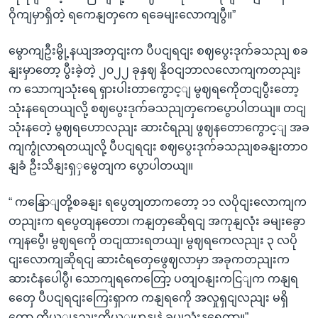
ဝိုကျမှာရှိတဲ့ ရကေနျတှကေ ရခေမျးလောကျပွီ။”
မွောကျဦးမွို့နယျအတှငျးက ပီပငျရငျး စဈပွေးဒုက်ခသညျ စခ
နျးမှာတော့ ပွီးခဲ့တဲ့ ၂၀၂၂ ခုနှဈ နိုဝငျဘာလလောကျကတညျး
က သောကျသုံးရေ ရှားပါးတာကွောင့ျ မွဈရကေိုတငျပွီးတော့
သုံးနရေတယျလို့ စဈပွေးဒုက်ခသညျတှကေပွောပါတယျ။ တငျ
သုံးနတေဲ့ မွဈရဟောလညျး ဆားငံရညျ ဖွဈနတောကွောင့ျ အခ
ကျကွုံလာရတယျလို့ ပီပငျရငျး စဈပွေးဒုက်ခသညျစခနျးတာဝ
နျခံ ဦးသိနျးရှှမွေတျက ပွောပါတယျ။
“ ကနြောျတို့စခနျး ရပွေတျတာကတော့ ၁၁ လပိုငျးလောကျက
တညျးက ရပွေတျနတော၊ ကနျတှဆေိုရငျ အကုနျလုံး ခမျးခွော
ကျနပွေီ၊ မွဈရကေို တငျထားရတယျ၊ မွဈရကေလညျး ၃ လပို
ငျးလောကျဆိုရငျ ဆားငံရတှေဖွေဈလာမှာ အခုကတညျးက
ဆားငံနပေါပွီ၊ သောကျရကေတြော့ ပတျဝနျးကငြျက ကနျရ
တှေေ ပီပငျရငျးကြေးရှာက ကနျရကေို အလှုရှငျလညျး မရှိ
တော့ ကိုယ့ျနညျးကိုယ့ျဟနျနဲ့ ခပျသုံးနရေတာ။”