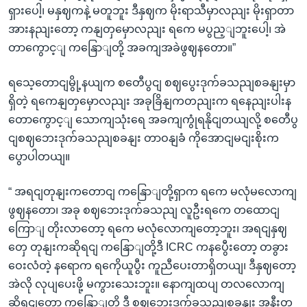
ရှားပေါ့၊ မနှဈကနဲ့ မတူဘူး ဒီနှဈက မိုးရာသီမှာလညျး မိုးရှာတာ
အားနညျးတော့ ကနျတှမှောလညျး ရကေ မပွည့ျဘူးပေါ့၊ အဲ
တာကွောင့ျ ကနြောျတို့ အခကျအခဲဖွဈနတော။”
ရသေ့တောငျမွို့နယျက စတေီပွငျ စဈပွေးဒုက်ခသညျစခနျးမှာ
ရှိတဲ့ ရကေနျတှမှောလညျး အခုခြိနျကတညျးက ရနေညျးပါးန
တောကွောင့ျ သောကျသုံးရေ အခကျကွုံရနိုငျတယျလို့ စတေီပွ
ငျစဈဘေးဒုက်ခသညျစခနျး တာဝနျခံ ကိုအောငျမငျးစိုးက
ပွောပါတယျ။
“ အရငျတုနျးကတောငျ ကနြောျတို့ရှာက ရကေ မလုံမလောကျ
ဖွဈနတော၊ အခု စဈဘေးဒုက်ခသညျ လူဦးရကေ တထောငျ
ကြောျ တိုးလာတော့ ရကေ မလုံလောကျတော့ဘူး၊ အရငျနှဈ
တှေ တုနျးကဆိုရငျ ကနြောျတို့ဒီ ICRC ကနပွေီးတော့ တခွား
ဝေးလံတဲ့ နရောက ရကေိုယူပွီး ကူညီပေးတာရှိတယျ၊ ဒီနှဈတော့
အဲလို လုပျပေးဖို့ မကွားသေးဘူး။ နောကျထပျ တလလောကျ
ဆိုရငျတော့ ကနြောျတို့ ဒီ စဈဘေးဒုက်ခသညျစခနျး အနီးတ