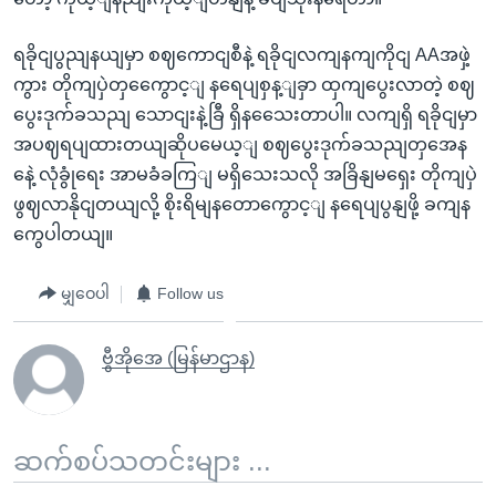
ရခိုငျပွညျနယျမှာ စဈကောငျစီနဲ့ ရခိုငျလကျနကျကိုငျ AAအဖှဲ့
ကွား တိုကျပှဲတှကွေောင့ျ နရေပျစှန့ျခှာ ထှကျပွေးလာတဲ့ စဈ
ပွေးဒုက်ခသညျ သောငျးနဲ့ခြီ ရှိနသေေးတာပါ။ လကျရှိ ရခိုငျမှာ
အပဈရပျထားတယျဆိုပမေယ့ျ စဈပွေးဒုက်ခသညျတှအေန
နေဲ့ လုံခွုံရေး အာမခံခကြျ မရှိသေးသလို အခြိနျမရှေး တိုကျပှဲ
ဖွဈလာနိုငျတယျလို့ စိုးရိမျနတောကွောင့ျ နရေပျပွနျဖို့ ခကျန
ကွေပါတယျ။
မျှဝေပါ
Follow us
ဗွီအိုအေ (မြန်မာဌာန)
ဆက်စပ်သတင်းများ ...