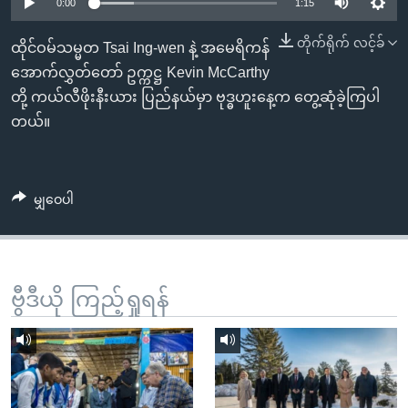
အ
0:00
1:15
သုတပဒေသာ အင်္ဂလိပ်စာ
ညွန်း
Learning English
တိုက်ရိုက် လင့်ခ်
ထိုင်ဝမ်သမ္မတ Tsai Ing-wen နဲ့ အမေရိကန်
စာမျက်နှာ
အောက်လွှတ်တော် ဥက္ကဋ္ဌ Kevin McCarthy
သို့
ဗွီအိုအေ လူမှုကွန်ယက်များ
တို့ ကယ်လီဖိုးနီးယား ပြည်နယ်မှာ ဗုဒ္ဓဟူးနေ့က တွေ့ဆုံခဲ့ကြပါ
ကျော်
တယ်။
ကြည့်
ရန်
ဘာသာစကားများ
ရှာဖွေ
မျှဝေပါ
ရန်
နေရာ
သို့
ကျော်
ဗွီဒီယို ကြည့်ရှုရန်
ရန်