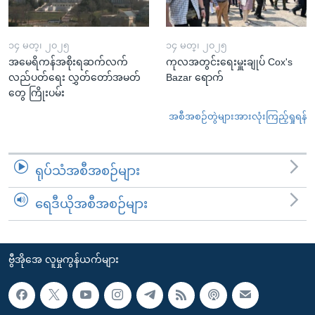
၁၄ မတ္၊ ၂၀၂၅
၁၄ မတ္၊ ၂၀၂၅
အမေရိကန်အစိုးရဆက်လက်
ကုလအတွင်းရေးမှူးချုပ် Cox's
လည်ပတ်ရေး လွှတ်တော်အမတ်
Bazar ရောက်
တွေ ကြိုးပမ်း
အစီအစဉ်တွဲများအားလုံးကြည့်ရှုရန်
ရုပ်သံအစီအစဉ်များ
ရေဒီယိုအစီအစဉ်များ
ဗွီအိုအေ လူမှုကွန်ယက်များ