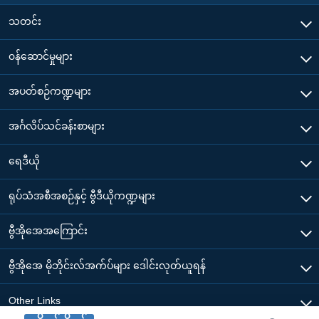
သတင်း
၀န်ဆောင်မှုများ
အပတ်စဉ်ကဏ္ဍများ
အင်္ဂလိပ်သင်ခန်းစာများ
ရေဒီယို
ရုပ်သံအစီအစဉ်နှင့် ဗွီဒီယိုကဏ္ဍများ
ဗွီအိုအေအကြောင်း
ဗွီအိုအေ မိုဘိုင်းလ်အက်ပ်များ ဒေါင်းလုတ်ယူရန်
Other Links