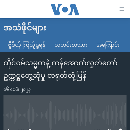
သုံး
ရ
လွယ်ကူ
အသံဖိုင်များ
မူလစာမျက်နှာ
စေ
မြန်မာ
ဗွီဒီယို ကြည့်ရှုရန်
သတင်းစာသား
အကြောင်း
သည့်
ကမ္ဘာ့သတင်းများ
Link
ထိုင်ဝမ်သမ္မတနဲ့ ကန်အောက်လွှတ်တော်
ဗွီဒီယို
နိုင်ငံတကာ
များ
သတင်းလွတ်လပ်ခွင့်
အမေရိကန်
ဥက္ကဋ္ဌတွေ့ဆုံမှု တရုတ်တုံ့ပြန်
ပင်မ
ရပ်ဝန်းတခု လမ်းတခု အလွန်
တရုတ်
အကြောင်းအရာ
၀၆ ဧၿပီ၊ ၂၀၂၃
သို့
အင်္ဂလိပ်စာလေ့လာမယ်
အစ္စရေး-ပါလက်စတိုင်း
ကျော်
အပတ်စဉ်ကဏ္ဍများ
အမေရိကန်သုံးအီဒီယံ
ကြည့်
ရေဒီယိုနှင့်ရုပ်သံ အချက်အလက်များ
မကြေးမုံရဲ့ အင်္ဂလိပ်စာ
ရေဒီယို
ရန်
No media source currently available
ပင်မ
ရေဒီယို/တီဗွီအစီအစဉ်
ရုပ်ရှင်ထဲက အင်္ဂလိပ်စာ
တီဗွီ