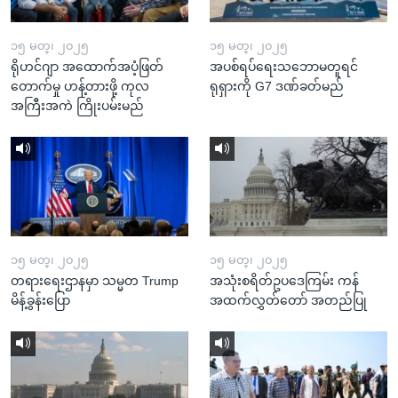
၁၅ မတ္၊ ၂၀၂၅
၁၅ မတ္၊ ၂၀၂၅
ရိုဟင်ဂျာ အထောက်အပံ့ဖြတ်
အပစ်ရပ်ရေးသဘောမတူရင်
တောက်မှု ဟန့်တားဖို့ ကုလ
ရုရှားကို G7 ဒဏ်ခတ်မည်
အကြီးအကဲ ကြိုးပမ်းမည်
၁၅ မတ္၊ ၂၀၂၅
၁၅ မတ္၊ ၂၀၂၅
တရားရေးဌာနမှာ သမ္မတ Trump
အသုံးစရိတ်ဥပဒေကြမ်း ကန်
မိန့်ခွန်းပြော
အထက်လွှတ်တော် အတည်ပြု