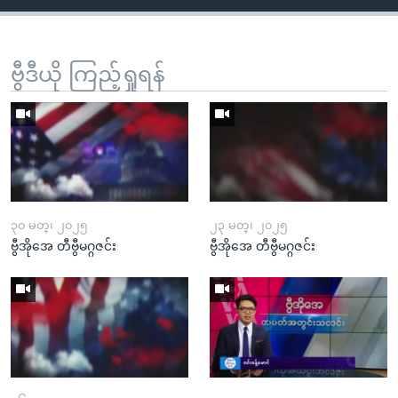
ဗွီဒီယို ကြည့်ရှုရန်
၃၀ မတ္၊ ၂၀၂၅
၂၃ မတ္၊ ၂၀၂၅
ဗွီအိုအေ တီဗွီမဂ္ဂဇင်း
ဗွီအိုအေ တီဗွီမဂ္ဂဇင်း