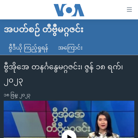
သုံး
ရ
လွယ်ကူ
အပတ်စဉ် တီဗွီမဂ္ဂဇင်း
မူလစာမျက်နှာ
စေ
မြန်မာ
ဗွီဒီယို ကြည့်ရှုရန်
အကြောင်း
သည့်
ကမ္ဘာ့သတင်းများ
Link
ဗွီအိုအေ တနင်္ဂနွေမဂ္ဂဇင်း၊ ဇွန် ၁၈ ရက်၊
ဗွီဒီယို
နိုင်ငံတကာ
များ
သတင်းလွတ်လပ်ခွင့်
အမေရိကန်
၂၀၂၃
ပင်မ
ရပ်ဝန်းတခု လမ်းတခု အလွန်
တရုတ်
အကြောင်းအရာ
၁၈ ဇြန္၊ ၂၀၂၃
သို့
အင်္ဂလိပ်စာလေ့လာမယ်
အစ္စရေး-ပါလက်စတိုင်း
ကျော်
အပတ်စဉ်ကဏ္ဍများ
အမေရိကန်သုံးအီဒီယံ
ကြည့်
ရေဒီယိုနှင့်ရုပ်သံ အချက်အလက်များ
မကြေးမုံရဲ့ အင်္ဂလိပ်စာ
ရေဒီယို
ရန်
ပင်မ
ရေဒီယို/တီဗွီအစီအစဉ်
ရုပ်ရှင်ထဲက အင်္ဂလိပ်စာ
တီဗွီ
No media source currently available