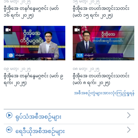
၁၆ မတ္၊ ၂၀၂၅
၁၅ မတ္၊ ၂၀၂၅
ဗွီအိုအေ တနင်္ဂနွေမဂ္ဂဇင်း (မတ်
ဗွီအိုအေ တပတ်အတွင်းသတင်း
၁၆ ရက်၊ ၂၀၂၅)
(မတ် ၁၅ ရက်၊ ၂၀၂၅)
၀၉ မတ္၊ ၂၀၂၅
၀၈ မတ္၊ ၂၀၂၅
ဗွီအိုအေ တနင်္ဂနွေမဂ္ဂဇင်း (မတ် ၉
ဗွီအိုအေ တပတ်အတွင်းသတင်း
ရက်၊ ၂၀၂၅)
(မတ် ၈ ရက်၊ ၂၀၂၅)
အစီအစဉ်တွဲများအားလုံးကြည့်ရှုရန်
ရုပ်သံအစီအစဉ်များ
ရေဒီယိုအစီအစဉ်များ