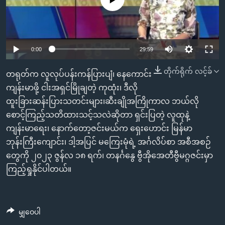
အ
သုတပဒေသာ အင်္ဂလိပ်စာ
ညွန်း
Learning English
စာမျက်နှာ
သို့
ဗွီအိုအေ လူမှုကွန်ယက်များ
0:00
29:59
ကျော်
ကြည့်
တိုက်ရိုက် လင့်ခ်
တရုတ်က လူလုပ်ပန်းကန်ပြားပျံ၊ နေကောင်း
ရန်
ကျန်းမာဖို့ ငါးအရှင်မြိုချတဲ့ ကုထုံး၊ ဒီလို
ဘာသာစကားများ
ရှာဖွေ
ထူးခြားဆန်းပြားသတင်းများ၊ဆီးချိုအကြိုကာလ ဘယ်လို
ရန်
စောင့်ကြည့်သတိထားသင့်သလဲဆိုတာ ရှင်းပြတဲ့ လူထုနဲ့
နေရာ
ကျန်းမာရေး၊ နောက်တော့ဇင်းမယ်က ရှေးဟောင်း မြန်မာ
သို့
ဘုန်းကြီးကျောင်း၊ ဒါ့အပြင် မကြေးမုံရဲ့ အင်္ဂလိပ်စာ အစီအစဉ်
ကျော်
တွေကို ၂၀၂၃ ဇွန်လ ၁၈ ရက်၊ တနင်္ဂနွေ ဗွီအိုအေတီဗွီမဂ္ဂဇင်းမှာ
ရန်
ကြည့်ရှုနိုင်ပါတယ်။
မျှဝေပါ