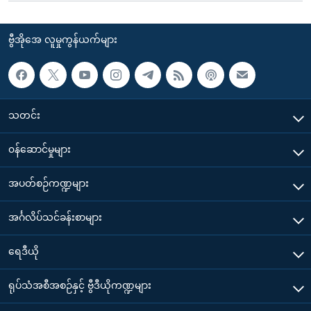
ဗွီအိုအေ လူမှုကွန်ယက်များ
သတင်း
၀န်ဆောင်မှုများ
အပတ်စဉ်ကဏ္ဍများ
အင်္ဂလိပ်သင်ခန်းစာများ
ရေဒီယို
ရုပ်သံအစီအစဉ်နှင့် ဗွီဒီယိုကဏ္ဍများ