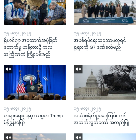
၁၅ မတ္၊ ၂၀၂၅
၁၅ မတ္၊ ၂၀၂၅
ရိုဟင်ဂျာ အထောက်အပံ့ဖြတ်
အပစ်ရပ်ရေးသဘောမတူရင်
တောက်မှု ဟန့်တားဖို့ ကုလ
ရုရှားကို G7 ဒဏ်ခတ်မည်
အကြီးအကဲ ကြိုးပမ်းမည်
၁၅ မတ္၊ ၂၀၂၅
၁၅ မတ္၊ ၂၀၂၅
တရားရေးဌာနမှာ သမ္မတ Trump
အသုံးစရိတ်ဥပဒေကြမ်း ကန်
မိန့်ခွန်းပြော
အထက်လွှတ်တော် အတည်ပြု