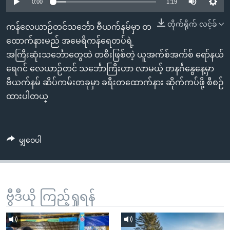
အ
0:00
1:19
သုတပဒေသာ အင်္ဂလိပ်စာ
ညွန်း
Learning English
တိုက်ရိုက် လင့်ခ်
ကန်လေယာဉ်တင်သင်္ဘော ဗီယက်နမ်မှာ တ
စာမျက်နှာ
ထောက်နားမည် အမေရိကန်ရေတပ်ရဲ့
သို့
ဗွီအိုအေ လူမှုကွန်ယက်များ
အကြီးဆုံးသင်္ဘောတွေထဲ တစီးဖြစ်တဲ့ ယူအက်စ်အက်စ် ရော်နယ်
ကျော်
ရေဂင် လေယာဉ်တင် သင်္ဘောကြီးဟာ လာမယ့် တနင်္ဂနွေနေ့မှာ
ကြည့်
ဗီယက်နမ် ဆိပ်ကမ်းတခုမှာ ခရီးတထောက်နား ဆိုက်ကပ်ဖို့ စီစဉ်
ရန်
ဘာသာစကားများ
ထားပါတယ္
ရှာဖွေ
ရန်
နေရာ
မျှဝေပါ
သို့
ကျော်
ရန်
ဗွီဒီယို ကြည့်ရှုရန်