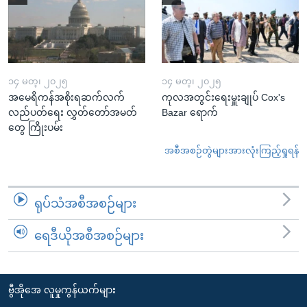
၁၄ မတ္၊ ၂၀၂၅
၁၄ မတ္၊ ၂၀၂၅
အမေရိကန်အစိုးရဆက်လက်
ကုလအတွင်းရေးမှူးချုပ် Cox's
လည်ပတ်ရေး လွှတ်တော်အမတ်
Bazar ရောက်
တွေ ကြိုးပမ်း
အစီအစဉ်တွဲများအားလုံးကြည့်ရှုရန်
ရုပ်သံအစီအစဉ်များ
ရေဒီယိုအစီအစဉ်များ
ဗွီအိုအေ လူမှုကွန်ယက်များ