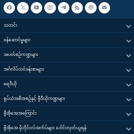
သတင်း
၀န်ဆောင်မှုများ
အပတ်စဉ်ကဏ္ဍများ
အင်္ဂလိပ်သင်ခန်းစာများ
ရေဒီယို
ရုပ်သံအစီအစဉ်နှင့် ဗွီဒီယိုကဏ္ဍများ
ဗွီအိုအေအကြောင်း
ဗွီအိုအေ မိုဘိုင်းလ်အက်ပ်များ ဒေါင်းလုတ်ယူရန်