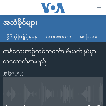
သုံး
ရ
လွယ်ကူ
အသံဖိုင်များ
မူလစာမျက်နှာ
စေ
မြန်မာ
ဗွီဒီယို ကြည့်ရှုရန်
သတင်းစာသား
အကြောင်း
သည့်
ကမ္ဘာ့သတင်းများ
Link
ကန်လေယာဉ်တင်သင်္ဘော ဗီယက်နမ်မှာ
ဗွီဒီယို
နိုင်ငံတကာ
များ
သတင်းလွတ်လပ်ခွင့်
အမေရိကန်
တထောက်နားမည်
ပင်မ
ရပ်ဝန်းတခု လမ်းတခု အလွန်
တရုတ်
အကြောင်းအရာ
၂၄ ဇြန္၊ ၂၀၂၃
သို့
အင်္ဂလိပ်စာလေ့လာမယ်
အစ္စရေး-ပါလက်စတိုင်း
ကျော်
အပတ်စဉ်ကဏ္ဍများ
အမေရိကန်သုံးအီဒီယံ
ကြည့်
ရေဒီယိုနှင့်ရုပ်သံ အချက်အလက်များ
မကြေးမုံရဲ့ အင်္ဂလိပ်စာ
ရေဒီယို
ရန်
No media source currently available
ပင်မ
ရေဒီယို/တီဗွီအစီအစဉ်
ရုပ်ရှင်ထဲက အင်္ဂလိပ်စာ
တီဗွီ