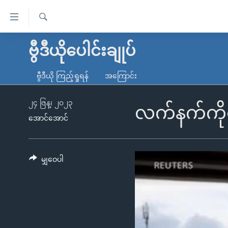
သုံး
ရ
ရှာဖွေ
လွယ်ကူ
မူလစာမျက်နှာ
ဗွီဒီယိုပေါင်းချုပ်
ရ
စေ
မြန်မာ
လာ
ဗွီဒီယို ကြည့်ရှုရန်
အကြောင်း
သည့်
ဒ်
ကမ္ဘာ့သတင်းများ
Link
ဗွီဒီယို
နိုင်ငံတကာ
၂၄ ဇြန္၊ ၂၀၂၃
လက်နက်ကိုင်
များ
အောင်အောင်
သတင်းလွတ်လပ်ခွင့်
အမေရိကန်
ပင်မ
ရပ်ဝန်းတခု လမ်းတခု အလွန်
တရုတ်
အကြောင်းအရာ
အင်္ဂလိပ်စာလေ့လာမယ်
အစ္စရေး-ပါလက်စတိုင်း
မျှဝေပါ
သို့
အပတ်စဉ်ကဏ္ဍများ
အမေရိကန်သုံးအီဒီယံ
ကျော်
ကြည့်
ရေဒီယိုနှင့်ရုပ်သံ အချက်အလက်များ
မကြေးမုံရဲ့ အင်္ဂလိပ်စာ
ရေဒီယို
ရန်
ရေဒီယို/တီဗွီအစီအစဉ်
ရုပ်ရှင်ထဲက အင်္ဂလိပ်စာ
တီဗွီ
ပင်မ