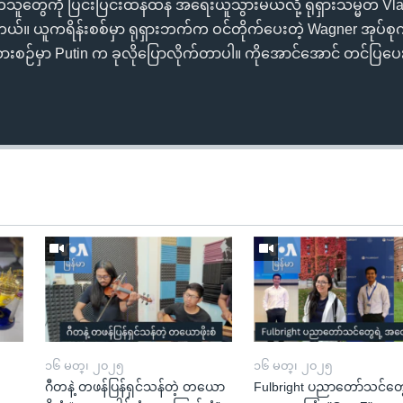
က်သူတွေကို ပြင်းပြင်းထန်ထန် အရေးယူသွားမယ်လို့ ရုရှားသမ္မတ Vla
်။ ယူကရိန်းစစ်မှာ ရုရှားဘက်က ဝင်တိုက်ပေးတဲ့ Wagner အုပ်စု
ထားစဉ်မှာ Putin က ခုလိုပြောလိုက်တာပါ။ ကိုအောင်အောင် တင်ပြ
၁၆ မတ္၊ ၂၀၂၅
၁၆ မတ္၊ ၂၀၂၅
ဂီတနဲ့ တဖန်ပြန်ရှင်သန်တဲ့ တယော
Fulbright ပညာတော်သင်တွေ