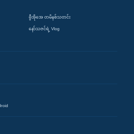
ဗွီအိုအေ တမိနစ်သတင်း
နော်သဇင်ရဲ့ Vlog
droid