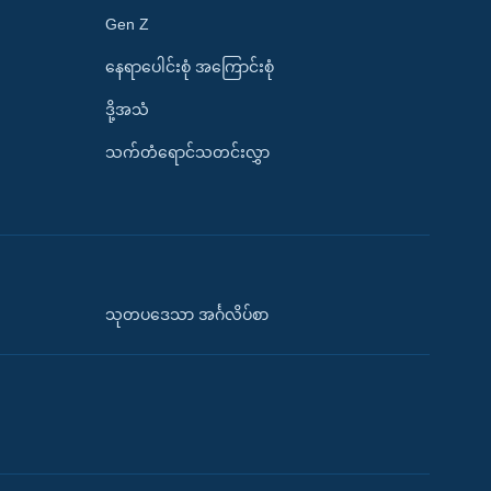
Gen Z
နေရာပေါင်းစုံ အကြောင်းစုံ
ဒို့အသံ
သက်တံရောင်သတင်းလွှာ
သုတပဒေသာ အင်္ဂလိပ်စာ