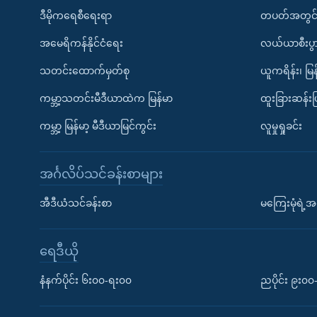
ဒီမိုကရေစီရေးရာ
တပတ်အတွင်
အမေရိကန်နိုင်ငံရေး
လယ်ယာစီးပွ
သတင်းထောက်မှတ်စု
ယူကရိန်း၊ မြန
ကမ္ဘာ့သတင်းမီဒီယာထဲက မြန်မာ
ထူးခြားဆန်း
ကမ္ဘာ့ မြန်မာ့ မီဒီယာမြင်ကွင်း
လူမှုရှုခင်း
အင်္ဂလိပ်သင်ခန်းစာများ
အီဒီယံသင်ခန်းစာ
မကြေးမုံရဲ့အင
ရေဒီယို
နံနက်ပိုင်း ၆း၀၀-ရး၀၀
ညပိုင်း ၉း၀