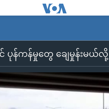
 ပုန်ကန်မှုတွေ ချေမှုန်းမယ်လ