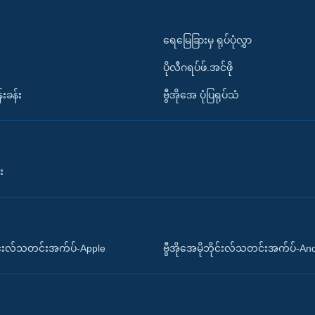
ရေမြေခြားမှ ရုပ်ပုံလွှာ
ပိုလီဂရပ်ဖ်.အင်ဖို
်းခန်း
ဗွီအိုအေ ပုံပြရုပ်သံ
း
ိုင်းလ်သတင်းအက်ပ်-Apple
ဗွီအိုအေမိုဘိုင်းလ်သတင်းအက်ပ်-An