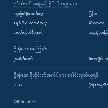
ရုပ်သံအစီအစဉ်နှင့် ဗွီဒီယိုကဏ္ဍများ
နေ့စဉ်တီဗွီသတင်းလွှာ
မြန်မာ
ရေဒီယို ရုပ်သံအစီအစဉ်
နိုင်ငံတကာ
အပတ်စဉ်တီဗွီမဂ္ဂဇင်း
တွေ့ဆုံမေးမြန
ဗွီအိုအေအကြောင်း
ဌာနမိတ်ဆက်
မီတာလှိုင်းမျာ
ဗွီအိုအေ မိုဘိုင်းလ်အက်ပ်များ ဒေါင်းလုတ်ယူရန်
Learning English
VOA+
ဗွီအိုအေမိုဘ
ဗွီအိုအေ လူမှုကွန်ယက်များ
Other Links