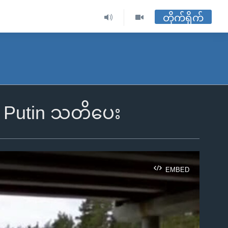
တိုက်ရိုက်
ို့ Putin သတိပေး
EMBED