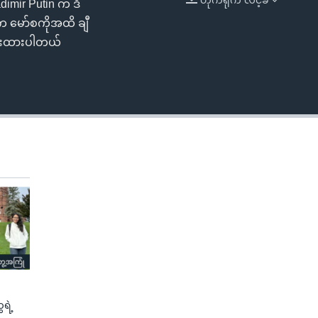
dimir Putin က ဒီ
EMBED
က မော်စကိုအထိ ချီ
ပေးထားပါတယ်
ရဲ့