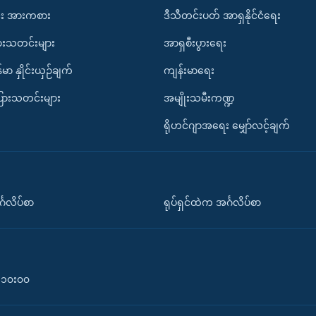
း အားကစား
ဒီသီတင်းပတ် အာရှနိုင်ငံရေး
ားသတင်းများ
အာရှစီးပွားရေး
်မာ နှိုင်းယှဉ်ချက်
ကျန်းမာရေး
ပြားသတင်းများ
အမျိုးသမီးကဏ္ဍ
ရိုဟင်ဂျာအရေး မျှော်လင့်ချက်
်္ဂလိပ်စာ
ရုပ်ရှင်ထဲက အင်္ဂလိပ်စာ
၀-၁၀း၀၀