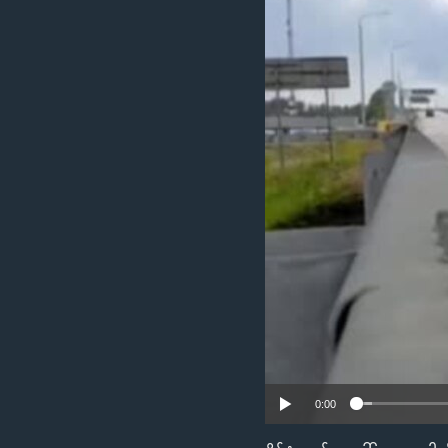
သုတပဒေသာ အင်္ဂလိပ်စာ
အ
ညွန်း
စာမျက်နှာ
သို့
ကျော်
ကြည့်
ရန်
ရှာဖွေ
ရန်
နေရာ
သို့
ကျော်
ရန်
0:00