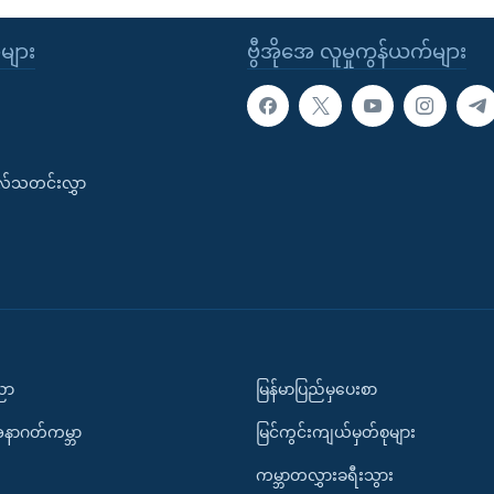
ုများ
ဗွီအိုအေ လူမှုကွန်ယက်များ
းလ်သတင်းလွှာ
ပညာ
မြန်မာပြည်မှပေးစာ
အနာဂတ်ကမ္ဘာ
မြင်ကွင်းကျယ်မှတ်စုများ
ကမ္ဘာတလွှားခရီးသွား