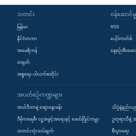
သတင်း
၀န်ဆောင်မှ
မြန်မာ
RSS
နိုင်ငံတကာ
ပေါ့ဒ်ကတ်စ်
အမေရိကန်
နေ့စဉ်အီးမေ
တရုတ်
အစ္စရေး-ပါလက်စတိုင်း
အပတ်စဉ်ကဏ္ဍများ
အယ်ဒီတာနဲ့ ဆွေးနွေးခန်း
သိပ္ပံနဲ့နည်း
ဒီမိုကရေစီ၊ လူ့အခွင့်အရေးနှင့် ခေတ်ပြိုင်ကမ္ဘာ
ဥတုရာသီနဲ့ 
သတင်းသုံးသပ်ချက်
စီးပွားရေး