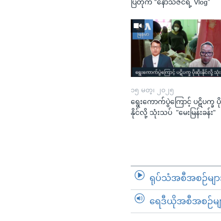
ပြတိုက် “နော်သဇင်ရဲ့ Vlog”
၁၅ မတ္၊ ၂၀၂၅
ရွေးကောက်ပွဲကြောင့် ပဋိပက္ခ ပို
နိုင်လို့ သုံးသပ် "မေးမြန်းခန်း"
ရုပ်သံအစီအစဉ်မျာ
ရေဒီယိုအစီအစဉ်မျ