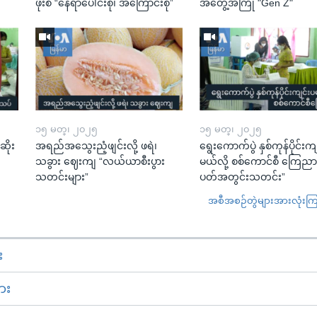
ဖိုးစံ “နေရာပေါင်းစုံ၊ အကြောင်းစုံ”
အတွေ့အကြုံ "Gen Z"
၁၅ မတ္၊ ၂၀၂၅
၁၅ မတ္၊ ၂၀၂၅
ဆိုး
အရည်အသွေးညံ့ဖျင်းလို့ ဖရဲ၊
ရွေးကောက်ပွဲ နှစ်ကုန်ပိုင်းက
သခွား ဈေးကျ “လယ်ယာစီးပွား
မယ်လို့ စစ်ကောင်စီ ကြေည
သတင်းများ”
ပတ်အတွင်းသတင်း”
အစီအစဉ်တွဲများအားလုံးကြည့
း
ား