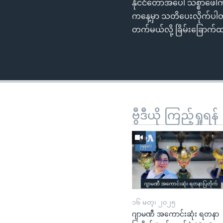
နိုင်ငံတော်အပေါ် သစ္စာဖေါ
ကနေ့မှာ သတိပေးလိုက်ပါတယ
တက်မယ်လို့ ခြိမ်းခြောက်
ဗွီဒီယို ကြည့်ရှုရန်
၁၆ မတ္၊ ၂၀၂၅
ဂျာမဏီ အကောင်းဆုံး ရတနာ