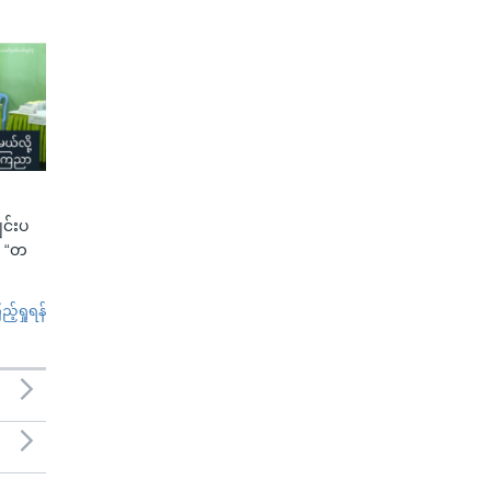
ျင်းပ
ာ “တ
်ရှုရန်