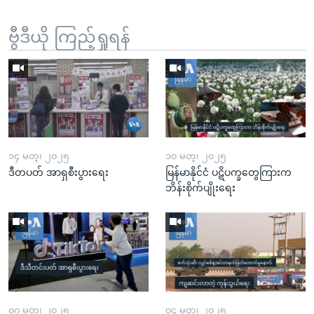
ဗွီဒီယို ကြည့်ရှုရန်
၁၄ မတ္၊ ၂၀၂၅
၁၀ မတ္၊ ၂၀၂၅
ဒီတပတ် အာရှစီးပွားရေး
မြန်မာနိုင်ငံ ပဋိပက္ခတွေကြားက
ဘိန်းစိုက်ပျိုးရေး
၀၇ မတ္၊ ၂၀၂၅
၀၄ မတ္၊ ၂၀၂၅