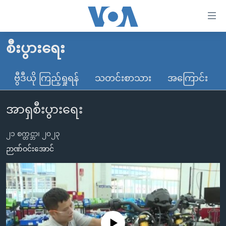
သုံး
ရ
လွယ်ကူ
စီးပွားရေး
မူလစာမျက်နှာ
စေ
မြန်မာ
ဗွီဒီယို ကြည့်ရှုရန်
သတင်းစာသား
အကြောင်း
သည့်
ကမ္ဘာ့သတင်းများ
Link
အာရှစီးပွားရေး
ဗွီဒီယို
နိုင်ငံတကာ
များ
သတင်းလွတ်လပ်ခွင့်
အမေရိကန်
ပင်မ
၂၁ စက္တင္ဘာ၊ ၂၀၂၃
ရပ်ဝန်းတခု လမ်းတခု အလွန်
တရုတ်
အကြောင်းအရာ
ဉာဏ်ဝင်းအောင်
သို့
အင်္ဂလိပ်စာလေ့လာမယ်
အစ္စရေး-ပါလက်စတိုင်း
ကျော်
အပတ်စဉ်ကဏ္ဍများ
အမေရိကန်သုံးအီဒီယံ
ကြည့်
ရေဒီယိုနှင့်ရုပ်သံ အချက်အလက်များ
မကြေးမုံရဲ့ အင်္ဂလိပ်စာ
ရေဒီယို
ရန်
ပင်မ
ရေဒီယို/တီဗွီအစီအစဉ်
ရုပ်ရှင်ထဲက အင်္ဂလိပ်စာ
တီဗွီ
No media source currently available