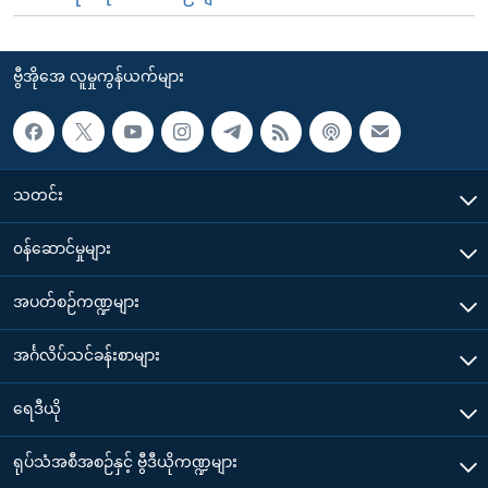
ဗွီအိုအေ လူမှုကွန်ယက်များ
သတင်း
၀န်ဆောင်မှုများ
အပတ်စဉ်ကဏ္ဍများ
အင်္ဂလိပ်သင်ခန်းစာများ
ရေဒီယို
ရုပ်သံအစီအစဉ်နှင့် ဗွီဒီယိုကဏ္ဍများ