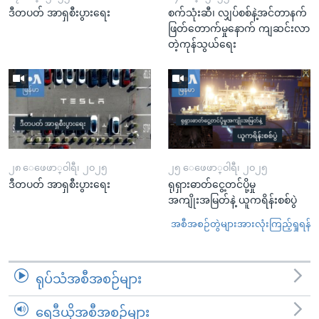
ဒီတပတ် အာရှစီးပွားရေး
စက်သုံးဆီ၊ လျှပ်စစ်နဲ့အင်တာနက်
ဖြတ်တောက်မှုနောက် ကျဆင်းလာ
တဲ့ကုန်သွယ်ရေး​​​​​​​
၂၈ ေဖေဖာ္၀ါရီ၊ ၂၀၂၅
၂၅ ေဖေဖာ္၀ါရီ၊ ၂၀၂၅
ဒီတပတ် အာရှစီးပွားရေး
ရုရှားဓာတ်ငွေ့တင်ပို့မှု
အကျိုးအမြတ်နဲ့ ယူကရိန်းစစ်ပွဲ
အစီအစဉ်တွဲများအားလုံးကြည့်ရှုရန်
ရုပ်သံအစီအစဉ်များ
ရေဒီယိုအစီအစဉ်များ