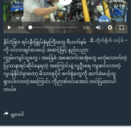
အ
သုတပဒေသာ အင်္ဂလိပ်စာ
ညွန်း
Learning English
စာမျက်နှာ
သို့
ဗွီအိုအေ လူမှုကွန်ယက်များ
0:00
3:35
ကျော်
တိုက်ရိုက် လင့်ခ်
ကြည့်
နိုင်ငံခြား ရင်းနှီးမြှုပ်နှံမှုကြီးတွေ ဗီယက်နမ်
ရန်
ကို ဝင်လာချင်ပေမယ့် အဆင့်မြင့် နည်းပညာ
ဘာသာစကားများ
ရှာဖွေ
ကျွမ်းကျင်သူတွေ ၊ အခြေခံ အဆောက်အအုံတွေ မလုံလောက်တဲ့
ရန်
ပြဿနာရင်ဆိုင်နေရတဲ့ အကြောင်းနဲ့ လူဦးရေ ကျဆင်းလာတဲ့
နေရာ
ဂျပန်နိုင်ငံမှာတော့ မိသားစုပိုင် စက်ရုံတွေကို ဆက်ခံမယ့်သူ
သို့
ရှားပါးလာတဲ့အကြောင်း ကိုဉာဏ်ဝင်းအောင် တင်ပြထားပါ
ကျော်
တယ်။
ရန်
မျှဝေပါ