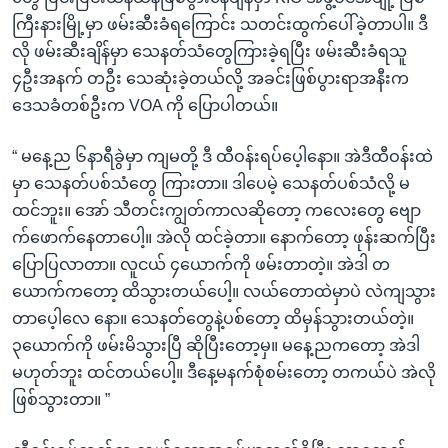
ကြီးနားမြို့မှာ ဖမ်းဆီးခံရကြောင်း သတင်းထွက်ပေါ်ခဲ့တာပါ။ ဒီ
လို ဖမ်းဆီးချိန်မှာ သေနတ်သံတွေကြားခဲ့ရပြီး ဖမ်းဆီးခံရသူ
၄ဦးအနက် တဦး သေဆုံးခဲ့တယ်လို့ အခင်းဖြစ်ပွားရာအနီးက
ဒေသခံတစ်ဦးက VOA ကို ပြောပါတယ်။
“ မနေ့ည ၆နာရီခွဲမှာ ကျမတို့ ဒီ ထီဝန်းရပ်ပေ့ါနော။ အဲဒီထီဝန်းထဲ
မှာ သေနတ်ပစ်သံတွေ ကြားတာ။ ဒါပေမဲ့ သေနတ်ပစ်သံလို့ မ
ထင်ဘူး။ အော် သီတင်းကျွတ်ကာလဆိုတော့ ကလေးတွေ ဗျော
က်ဖောက်နေတာပေါ့။ အဲလို ထင်ခဲ့တာ။ နောက်တော့ ဖုန်းဆက်ပြီး
ပြောပြလာတာ။ လူငယ် ၄ယောက်ကို ဖမ်းတာတဲ့။ အဲဒါ တ
ယောက်ကတော့ ထိသွားတယ်ပေါ့။ လယ်တောထဲမှာပဲ လဲကျသွား
တာပေ့ါလေ နော။ သေနတ်တွေနဲ့ပစ်တော့ ထိမှန်သွားတယ်တဲ့။
၃ယောက်ကို ဖမ်းမိသွားပြီ ဆိုပြီးတော့မှ။ မနေ့ညကတော့ အဲဒါ
မဟုတ်ဘူး ထင်တယ်ပေါ့။ ဒီနေ့မနက်စုံစမ်းတော့ တကယ်ပဲ အဲလို
ဖြစ်သွားတာ။ ”