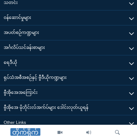
သတင်း
၀န်ဆောင်မှုများ
အပတ်စဉ်ကဏ္ဍများ
အင်္ဂလိပ်သင်ခန်းစာများ
ရေဒီယို
ရုပ်သံအစီအစဉ်နှင့် ဗွီဒီယိုကဏ္ဍများ
ဗွီအိုအေအကြောင်း
ဗွီအိုအေ မိုဘိုင်းလ်အက်ပ်များ ဒေါင်းလုတ်ယူရန်
Other Links
တိုက်ရိုက်