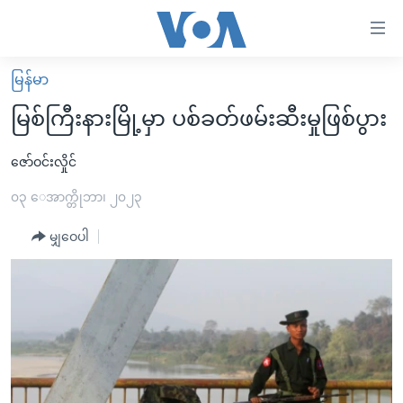
သုံး
ရ
လွယ်ကူ
မြန်မာ
မူလစာမျက်နှာ
စေ
မြစ်ကြီးနားမြို့မှာ ပစ်ခတ်ဖမ်းဆီးမှုဖြစ်ပွား
မြန်မာ
သည့်
ကမ္ဘာ့သတင်းများ
ဇော်ဝင်းလှိုင်
Link
ဗွီဒီယို
နိုင်ငံတကာ
၀၃ ေအာက္တိုဘာ၊ ၂၀၂၃
များ
သတင်းလွတ်လပ်ခွင့်
အမေရိကန်
မျှဝေပါ
ပင်မ
ရပ်ဝန်းတခု လမ်းတခု အလွန်
တရုတ်
အကြောင်းအရာ
သို့
အင်္ဂလိပ်စာလေ့လာမယ်
အစ္စရေး-ပါလက်စတိုင်း
ကျော်
အပတ်စဉ်ကဏ္ဍများ
အမေရိကန်သုံးအီဒီယံ
ကြည့်
ရေဒီယိုနှင့်ရုပ်သံ အချက်အလက်များ
မကြေးမုံရဲ့ အင်္ဂလိပ်စာ
ရေဒီယို
ရန်
ပင်မ
ရေဒီယို/တီဗွီအစီအစဉ်
ရုပ်ရှင်ထဲက အင်္ဂလိပ်စာ
တီဗွီ