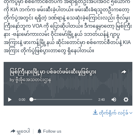
တိုက်ပွဲမှာ စစ်ကောင်စီတပ်က အရာရှိတဦးအပါအဝင် ၅ယောက်
ကို KIA ဘက်က ဖမ်းဆီးခဲ့ပါတယ်။ ဖမ်းဆီးခံရသူတဦးကတော့
တိုက်ပွဲအတွင်း ရရှိတဲ့ ဒဏ်ရာနဲ့ သေဆုံးခဲ့ကြောင်းလည်း ဗိုလ်မှုး
ကြီးနော်ဘူက VOA ကို ပြောဆိုပါတယ်။ ဒီကနေ့မှာတော့ မြစ်ကြီး
နား -ဗန်းမော်ကားလမ်း ဝိုင်းမော်မြို့နယ် ဒဘတ်ယန်နဲ့ ဂျာပူ
အကြားနဲ့ ဖားကန့်မြို့နယ် ဆိုင်းတောင်မှာ စစ်ကောင်စီတပ်နဲ့ KIA
အကြား တိုက်ပွဲဖြစ်ပွားတာတွေ ရှိနေပါတယ်။
မြစ်ကြီးနားမြို့မှာ ပစ်ခတ်ဖမ်းဆီးမှုဖြစ်ပွား
by
ဗွီအိုအေသတင်းဌာန
No media source currently available
0:00
2:40
တိုက်ရိုက် လင့်ခ်
မျှဝေပါ
Follow us