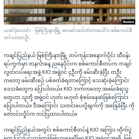
အ
သုတပဒေသာ အင်္ဂလိပ်စာ
ညွန်း
Learning English
စာမျက်နှာ
သို့
ဗွီအိုအေ လူမှုကွန်ယက်များ
ယခင်ပုံဟောင်း - မြစ်ကြီးနားမြို့ ဗလမင်းထင်တံတားပေါ်က စစ်ကောင်စီ
ကျော်
တပ်သားတဦး
ကြည့်
ရန်
ကချင်ပြည်နယ် မြစ်ကြီးနားမြို့ တပ်ကုန်းအနောက်ပိုင်း ထီဝန်း
ဘာသာစကားများ
ရှာဖွေ
ရပ်ကွက်မှာ တနင်္လာနေ့ ညနေပိုင်းက စစ်ကောင်စီတပ်က ကချင်
ရန်
လွတ်လပ်ရေးအဖွဲ့ KIO အဖွဲ့ဝင် ၄ဦးကို ဖမ်းဆီးခဲ့ပြီး တဦး
နေရာ
ကတော့ ဖမ်းဆီးစဉ် ပစ်ခတ်ခံရတာကြောင့် သေဆုံးခဲ့ကြောင်း
သို့
ဒေသခံတွေက ပြောပါတယ်။ KIO ဘက်ကတော့ အဖမ်းခံရသူ
ကျော်
တွေဟာ သူတို့ အဖွဲ့ဝင် ဟုတ်၊ မဟုတ် စုံစမ်းနေဆဲဖြစ်ကြောင်း
ရန်
ပြောပါတယ်။ ဒီအကြောင်း သတင်းပေးပို့ချက်ကို အခြေခံပြီး ကို
ဇော်ဝင်းလှိုင်က တင်ပြထားပါတယ်။
ကချင်ပြည်နယ်အတွင်း စစ်ကောင်စီတပ်နဲ့ KIO အကြား တိုက်ပွဲ
တွေ ပြင်းပြင်းထန်ထန်ဖြစ်ပွားနေချိန်မှာ KIO အဖွဲ့ဝင်အချို့ မြစ်