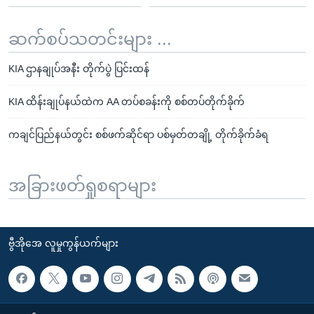
ဆက်စပ်သတင်းများ ...
KIA ဌာနချုပ်အနီး တိုက်ပွဲ ပြင်းထန်
KIA ထိန်းချုပ်နယ်ထဲက AA တပ်စခန်းကို စစ်တပ်တိုက်ခိုက်
ကချင်ပြည်နယ်တွင်း စစ်ဖက်ဆိုင်ရာ ပစ်မှတ်တချို့ တိုက်ခိုက်ခံရ
အခြားဖတ်ရှုစရာများ
ဗွီအိုအေ လူမှုကွန်ယက်များ