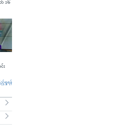
(မတ် ၁၆
င်း
်ရှုရန်