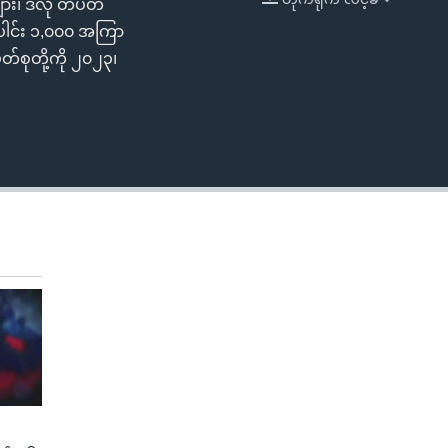
ျား၊ ဒီလို တပတ်
EMBED
ါင်း ၁,၀၀၀ အကြာ
်စုတို့ကို ၂၀၂၃၊