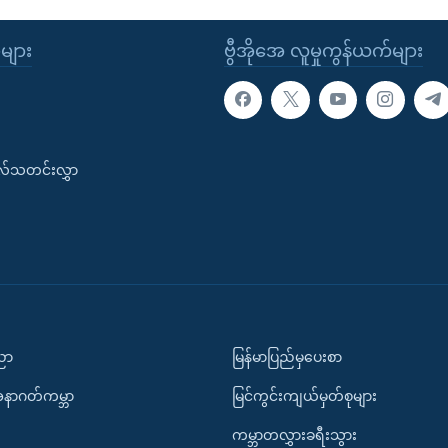
ုများ
ဗွီအိုအေ လူမှုကွန်ယက်များ
းလ်သတင်းလွှာ
ပညာ
မြန်မာပြည်မှပေးစာ
အနာဂတ်ကမ္ဘာ
မြင်ကွင်းကျယ်မှတ်စုများ
ကမ္ဘာတလွှားခရီးသွား