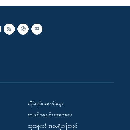
တိုင်းရင်းသတင်းလွှာ
တပတ်အတွင်း အားကစား
သုတစုံလင် အမေရိကန်တခွင်