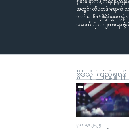
ရှမ်းမြောက်နဲ့ ကရင်ပြည်န
အတွင်း ထိပ်တန်းရောက် သ
ဘက်ပေါင်းစုံဖိနှိပ်မှုတွ
အောက်တိုဘာ ၂၈ စနေ၊ ဗွီအ
ဗွီဒီယို ကြည့်ရှုရန်
၃၀ မတ္၊ ၂၀၂၅