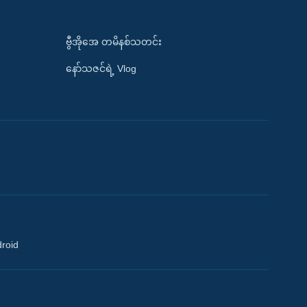
ဗွီအိုအေ တမိနစ်သတင်း
နော်သဇင်ရဲ့ Vlog
droid