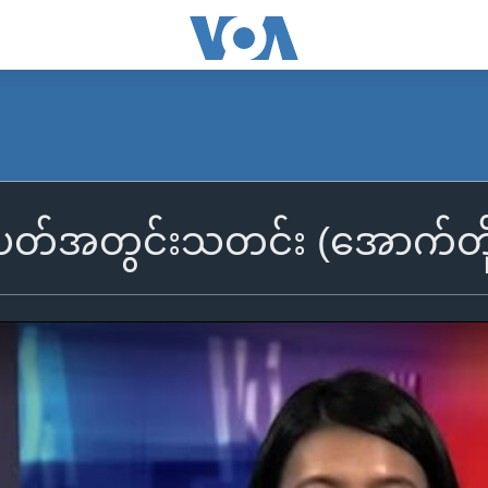
တပတ်အတွင်းသတင်း (အောက်တိ