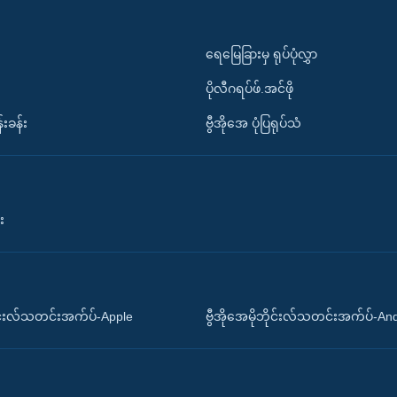
ရေမြေခြားမှ ရုပ်ပုံလွှာ
ပိုလီဂရပ်ဖ်.အင်ဖို
်းခန်း
ဗွီအိုအေ ပုံပြရုပ်သံ
း
ိုင်းလ်သတင်းအက်ပ်-Apple
ဗွီအိုအေမိုဘိုင်းလ်သတင်းအက်ပ်-An