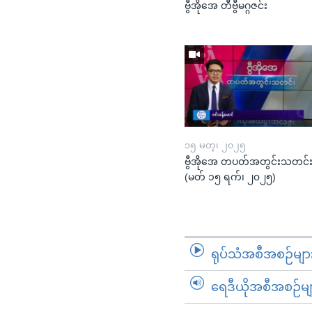
ဗွီအိုအေ တီဗွီမဂ္ဂဇင်း
၁၅ မတ္၊ ၂၀၂၅
ဗွီအိုအေ တပတ်အတွင်းသတင်
(မတ် ၁၅ ရက်၊ ၂၀၂၅)
ရုပ်သံအစီအစဉ်မျာ
ရေဒီယိုအစီအစဉ်မျ