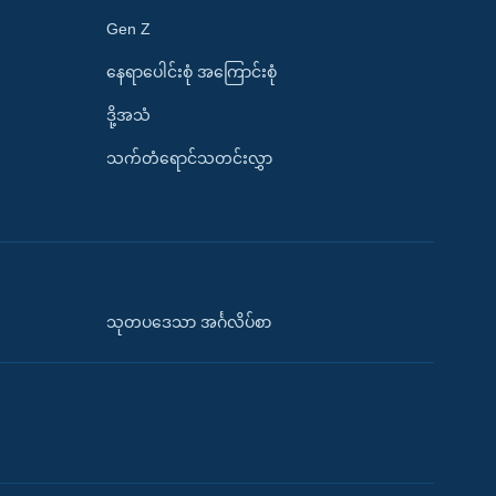
Gen Z
နေရာပေါင်းစုံ အကြောင်းစုံ
ဒို့အသံ
သက်တံရောင်သတင်းလွှာ
သုတပဒေသာ အင်္ဂလိပ်စာ