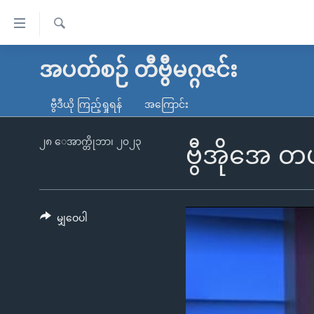
သုံး
ရ
ရှာဖွေ
လွယ်ကူ
မူလစာမျက်နှာ
အပတ်စဉ် တီဗွီမဂ္ဂဇင်း
ရ
စေ
မြန်မာ
လာ
ဗွီဒီယို ကြည့်ရှုရန်
အကြောင်း
သည့်
ဒ်
ကမ္ဘာ့သတင်းများ
Link
ဗွီဒီယို
နိုင်ငံတကာ
၂၈ ေအာက္တိုဘာ၊ ၂၀၂၃
ဗွီအိုအေ 
များ
သတင်းလွတ်လပ်ခွင့်
အမေရိကန်
ပင်မ
ရပ်ဝန်းတခု လမ်းတခု အလွန်
တရုတ်
အကြောင်းအရာ
အင်္ဂလိပ်စာလေ့လာမယ်
အစ္စရေး-ပါလက်စတိုင်း
မျှဝေပါ
သို့
အပတ်စဉ်ကဏ္ဍများ
အမေရိကန်သုံးအီဒီယံ
ကျော်
ကြည့်
ရေဒီယိုနှင့်ရုပ်သံ အချက်အလက်များ
မကြေးမုံရဲ့ အင်္ဂလိပ်စာ
ရေဒီယို
ရန်
ရေဒီယို/တီဗွီအစီအစဉ်
ရုပ်ရှင်ထဲက အင်္ဂလိပ်စာ
တီဗွီ
ပင်မ