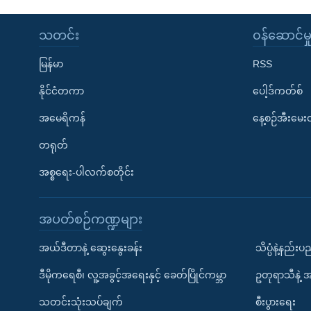
သတင်း
၀န်ဆောင်မှ
မြန်မာ
RSS
နိုင်ငံတကာ
ပေါ့ဒ်ကတ်စ်
အမေရိကန်
နေ့စဉ်အီးမေ
တရုတ်
အစ္စရေး-ပါလက်စတိုင်း
အပတ်စဉ်ကဏ္ဍများ
အယ်ဒီတာနဲ့ ဆွေးနွေးခန်း
သိပ္ပံနဲ့နည်း
ဒီမိုကရေစီ၊ လူ့အခွင့်အရေးနှင့် ခေတ်ပြိုင်ကမ္ဘာ
ဥတုရာသီနဲ့ 
သတင်းသုံးသပ်ချက်
စီးပွားရေး