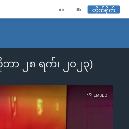
တိုက်ရိုက်
ုဘာ ၂၈ ရက်၊ ၂၀၂၃)
EMBED