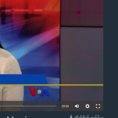
ble
29:58
တိုက်ရိုက် လင့်ခ်