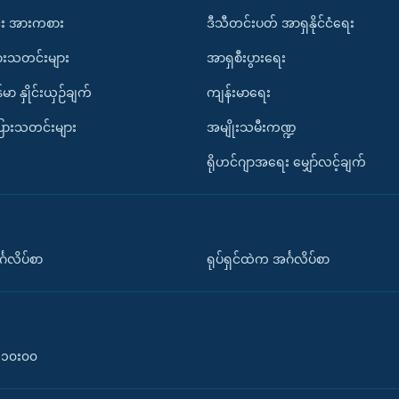
း အားကစား
ဒီသီတင်းပတ် အာရှနိုင်ငံရေး
ားသတင်းများ
အာရှစီးပွားရေး
်မာ နှိုင်းယှဉ်ချက်
ကျန်းမာရေး
ပြားသတင်းများ
အမျိုးသမီးကဏ္ဍ
ရိုဟင်ဂျာအရေး မျှော်လင့်ချက်
်္ဂလိပ်စာ
ရုပ်ရှင်ထဲက အင်္ဂလိပ်စာ
၀-၁၀း၀၀