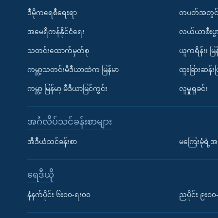
ဒီမိုကရေစီရေးရာ
တပတ်အတွင်
အမေရိကန်နိုင်ငံရေး
လယ်ယာစီးပွ
သတင်းထောက်မှတ်စု
ယူကရိန်း၊ မြန
ကမ္ဘာ့သတင်းမီဒီယာထဲက မြန်မာ
ထူးခြားဆန်း
ကမ္ဘာ့ မြန်မာ့ မီဒီယာမြင်ကွင်း
လူမှုရှုခင်း
အင်္ဂလိပ်သင်ခန်းစာများ
အီဒီယံသင်ခန်းစာ
မကြေးမုံရဲ့အင
ရေဒီယို
နံနက်ပိုင်း ၆း၀၀-ရး၀၀
ညပိုင်း ၉း၀