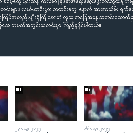
ယ် စစ်ပွဲတွေပြင်းထန်၊ ကုလမှာ မြန်မာ့အရေးဆွေးနွေးတင်သွင်းချက်မ
တင်းများ၊ လယ်ယာစီးပွား သတင်းတွေ၊ နောက် အာဏာသိမ်း ရက်ပေ
ေနဲ့ အကြပ်အတည်းမျိုးစုံကြုံနေရတဲ့ လူထု အခြေအနေ သတင်းထောက်မှတ
ိုအေ တပတ်အတွင်းသတင်းမှာ ကြည့်ရှုနိုင်ပါတယ်။
၂၃ မတ္၊ ၂၀၂၅
၁၆ မတ္၊ ၂၀၂၅