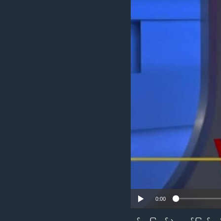
သုတပဒေသာ အင်္ဂလိပ်စာ
အ
ညွန်း
စာမျက်နှာ
သို့
ကျော်
ကြည့်
ရန်
ရှာဖွေ
ရန်
နေရာ
သို့
ကျော်
ရန်
0:00