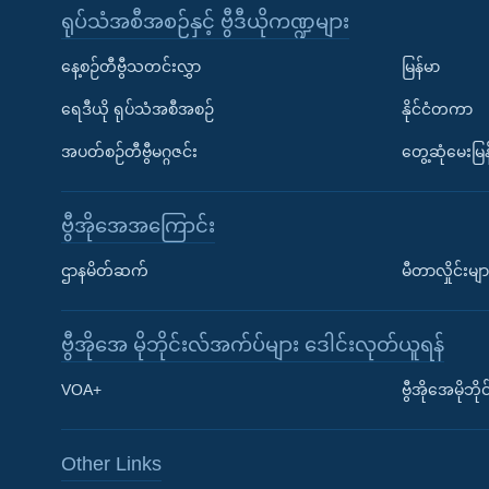
ရုပ်သံအစီအစဉ်နှင့် ဗွီဒီယိုကဏ္ဍများ
နေ့စဉ်တီဗွီသတင်းလွှာ
မြန်မာ
ရေဒီယို ရုပ်သံအစီအစဉ်
နိုင်ငံတကာ
အပတ်စဉ်တီဗွီမဂ္ဂဇင်း
တွေ့ဆုံမေးမြန
ဗွီအိုအေအကြောင်း
ဌာနမိတ်ဆက်
မီတာလှိုင်းမျာ
ဗွီအိုအေ မိုဘိုင်းလ်အက်ပ်များ ဒေါင်းလုတ်ယူရန်
Learning English
VOA+
ဗွီအိုအေမိုဘ
ဗွီအိုအေ လူမှုကွန်ယက်များ
Other Links