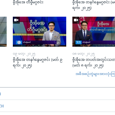
ဗွီအိုအေ တီဗွီမဂ္ဂဇင်း
ဗွီအိုအေ တနင်္ဂနွေမဂ္ဂဇင်း 
ရက်၊ ၂၀၂၅)
၀၉ မတ္၊ ၂၀၂၅
၀၈ မတ္၊ ၂၀၂၅
း
ဗွီအိုအေ တနင်္ဂနွေမဂ္ဂဇင်း (မတ် ၉
ဗွီအိုအေ တပတ်အတွင်းသတ
ရက်၊ ၂၀၂၅)
(မတ် ၈ ရက်၊ ၂၀၂၅)
အစီအစဉ်တွဲများအားလုံးကြည့
း
ား