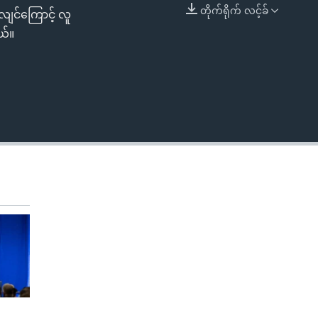
တိုက်ရိုက် လင့်ခ်
လျင်ကြောင့် လူ
EMBED
ယ်။