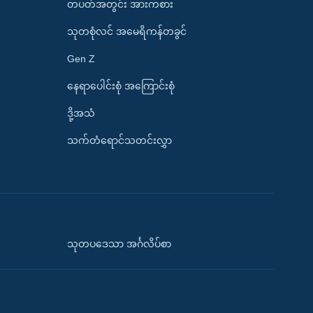
တပတ်အတွင်း အားကစား
သုတစုံလင် အမေရိကန်တခွင်
Gen Z
နေရာပေါင်းစုံ အကြောင်းစုံ
ဒို့အသံ
သက်တံရောင်သတင်းလွှာ
သုတပဒေသာ အင်္ဂလိပ်စာ