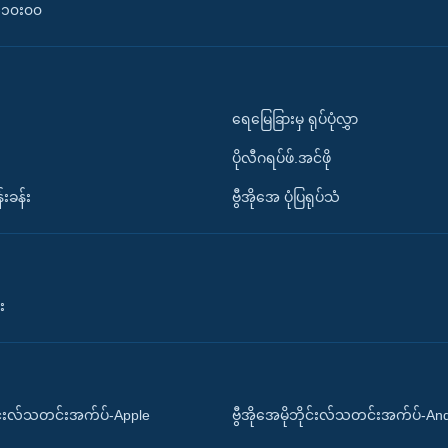
၀-၁၀း၀၀
ရေမြေခြားမှ ရုပ်ပုံလွှာ
ပိုလီဂရပ်ဖ်.အင်ဖို
်းခန်း
ဗွီအိုအေ ပုံပြရုပ်သံ
း
ိုင်းလ်သတင်းအက်ပ်-Apple
ဗွီအိုအေမိုဘိုင်းလ်သတင်းအက်ပ်-An