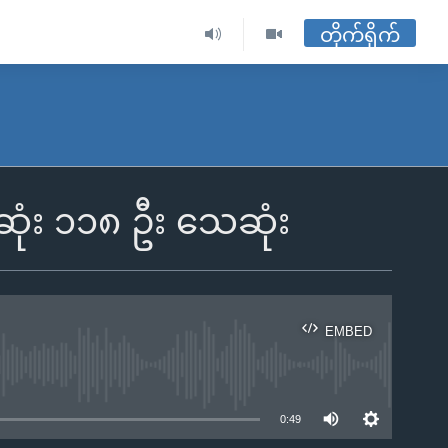
တိုက်ရိုက်
ုံး ၁၁၈ ဦး သေဆုံး
EMBED
ble
0:49