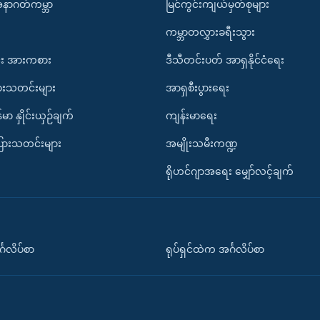
အနာဂတ်ကမ္ဘာ
မြင်ကွင်းကျယ်မှတ်စုများ
ကမ္ဘာတလွှားခရီးသွား
း အားကစား
ဒီသီတင်းပတ် အာရှနိုင်ငံရေး
ားသတင်းများ
အာရှစီးပွားရေး
်မာ နှိုင်းယှဉ်ချက်
ကျန်းမာရေး
ပြားသတင်းများ
အမျိုးသမီးကဏ္ဍ
ရိုဟင်ဂျာအရေး မျှော်လင့်ချက်
်္ဂလိပ်စာ
ရုပ်ရှင်ထဲက အင်္ဂလိပ်စာ