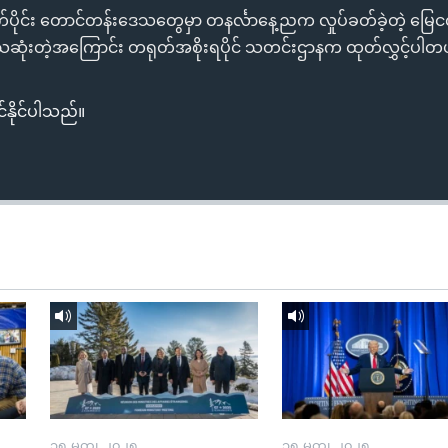
်ပိုင်း တောင်တန်းဒေသတွေမှာ တနင်္လာနေ့ညက လှုပ်ခတ်ခဲ့တဲ့ မြေင
ုံးတဲ့အကြောင်း တရုတ်အစိုးရပိုင် သတင်းဌာနက ထုတ်လွှင့်ပါတ
်နိုင်ပါသည်။
၁၅ မတ္၊ ၂၀၂၅
၁၅ မတ္၊ ၂၀၂၅