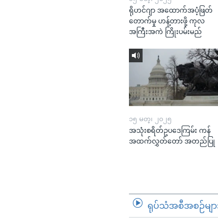
ရိုဟင်ဂျာ အထောက်အပံ့ဖြတ်
တောက်မှု ဟန့်တားဖို့ ကုလ
အကြီးအကဲ ကြိုးပမ်းမည်
၁၅ မတ္၊ ၂၀၂၅
အသုံးစရိတ်ဥပဒေကြမ်း ကန်
အထက်လွှတ်တော် အတည်ပြု
ရုပ်သံအစီအစဉ်မျာ