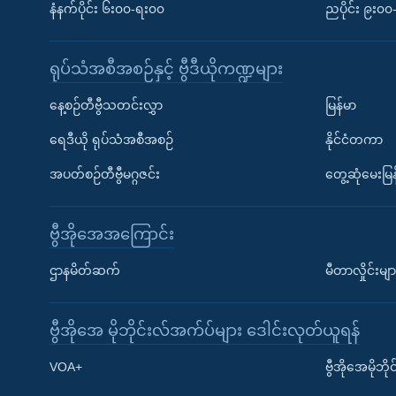
နံနက်ပိုင်း ၆း၀၀-ရး၀၀
ညပိုင်း ၉း၀
ရုပ်သံအစီအစဉ်နှင့် ဗွီဒီယိုကဏ္ဍများ
နေ့စဉ်တီဗွီသတင်းလွှာ
မြန်မာ
ရေဒီယို ရုပ်သံအစီအစဉ်
နိုင်ငံတကာ
အပတ်စဉ်တီဗွီမဂ္ဂဇင်း
တွေ့ဆုံမေးမြန
ဗွီအိုအေအကြောင်း
ဌာနမိတ်ဆက်
မီတာလှိုင်းမျာ
ဗွီအိုအေ မိုဘိုင်းလ်အက်ပ်များ ဒေါင်းလုတ်ယူရန်
Learning English
VOA+
ဗွီအိုအေမိုဘ
ဗွီအိုအေ လူမှုကွန်ယက်များ