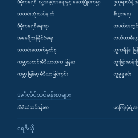
ဒီမိုကရေစီ၊ လူ့အခွင့်အရေးနှင့် ခေတ်ပြိုင်ကမ္ဘာ
ဥတုရာသီနဲ့ 
သတင်းသုံးသပ်ချက်
စီးပွားရေး
ဒီမိုကရေစီရေးရာ
တပတ်အတွင်
အမေရိကန်နိုင်ငံရေး
လယ်ယာစီးပွ
သတင်းထောက်မှတ်စု
ယူကရိန်း၊ မြန
ကမ္ဘာ့သတင်းမီဒီယာထဲက မြန်မာ
ထူးခြားဆန်း
ကမ္ဘာ့ မြန်မာ့ မီဒီယာမြင်ကွင်း
လူမှုရှုခင်း
အင်္ဂလိပ်သင်ခန်းစာများ
အီဒီယံသင်ခန်းစာ
မကြေးမုံရဲ့အင
ရေဒီယို