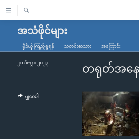
သုံး
ရ
ရှာဖွေ
လွယ်ကူ
မူလစာမျက်နှာ
အသံဖိုင်များ
ရ
စေ
မြန်မာ
လာ
ဗွီဒီယို ကြည့်ရှုရန်
သတင်းစာသား
အကြောင်း
သည့်
ဒ်
ကမ္ဘာ့သတင်းများ
Link
ဗွီဒီယို
နိုင်ငံတကာ
၂၀ ဒီဇင္ဘာ၊ ၂၀၂၃
တရုတ်အနောက
များ
သတင်းလွတ်လပ်ခွင့်
အမေရိကန်
ပင်မ
ရပ်ဝန်းတခု လမ်းတခု အလွန်
တရုတ်
အကြောင်းအရာ
အင်္ဂလိပ်စာလေ့လာမယ်
အစ္စရေး-ပါလက်စတိုင်း
မျှဝေပါ
သို့
အပတ်စဉ်ကဏ္ဍများ
အမေရိကန်သုံးအီဒီယံ
ကျော်
ကြည့်
ရေဒီယိုနှင့်ရုပ်သံ အချက်အလက်များ
မကြေးမုံရဲ့ အင်္ဂလိပ်စာ
ရေဒီယို
ရန်
ရေဒီယို/တီဗွီအစီအစဉ်
ရုပ်ရှင်ထဲက အင်္ဂလိပ်စာ
တီဗွီ
ပင်မ