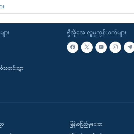
ား
ုများ
ဗွီအိုအေ လူမှုကွန်ယက်များ
းလ်သတင်းလွှာ
ပညာ
မြန်မာပြည်မှပေးစာ