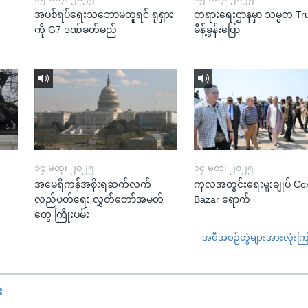
အပစ်ရပ်ရေးသဘောမတူရင် ရုရှား
တရားရေးဌာနမှာ သမ္မတ T
ကို G7 ဒဏ်ခတ်မည်
မိန့်ခွန်းပြော
၁၄ မတ္၊ ၂၀၂၅
၁၄ မတ္၊ ၂၀၂၅
အမေရိကန်အစိုးရဆက်လက်
ကုလအတွင်းရေးမှူးချုပ် Co
လည်ပတ်ရေး လွှတ်တော်အမတ်
Bazar ရောက်
တွေ ကြိုးပမ်း
အစီအစဉ်တွဲများအားလုံးကြည့
း