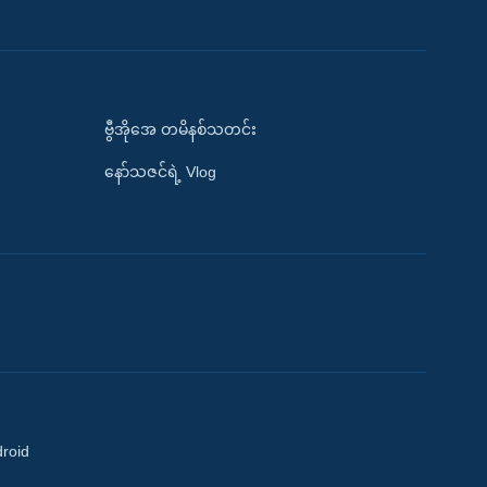
ဗွီအိုအေ တမိနစ်သတင်း
နော်သဇင်ရဲ့ Vlog
droid