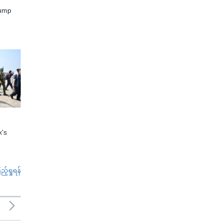
rump
x's
်ရှုရန်