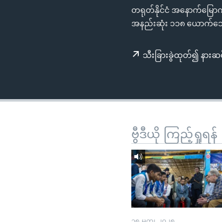
သုတပဒေသာ အင်္ဂလိပ်စာ
အ
တရုတ်နိုင်ငံ အနောက်မြောက
ညွန်း
အနည်းဆုံး ၁၁၈ ယောက်သေဆ
စာမျက်နှာ
သို့
သီးခြားခွဲထုတ်၍ နားဆင
ကျော်
ကြည့်
ရန်
ရှာဖွေ
ရန်
နေရာ
ဗွီဒီယို ကြည့်ရှုရန်
သို့
ကျော်
ရန်
၁၅ မတ္၊ ၂၀၂၅