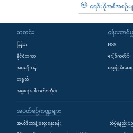
ရေဒီယိုအစီအစဉ်မျ
သတင်း
၀န်ဆောင်မှ
မြန်မာ
RSS
နိုင်ငံတကာ
ပေါ့ဒ်ကတ်စ်
အမေရိကန်
နေ့စဉ်အီးမေ
တရုတ်
အစ္စရေး-ပါလက်စတိုင်း
အပတ်စဉ်ကဏ္ဍများ
အယ်ဒီတာနဲ့ ဆွေးနွေးခန်း
သိပ္ပံနဲ့နည်း