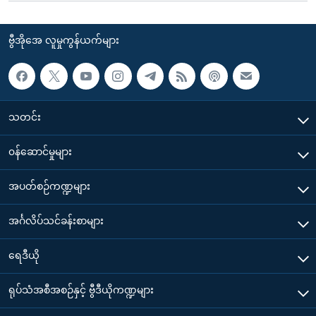
ဗွီအိုအေ လူမှုကွန်ယက်များ
သတင်း
၀န်ဆောင်မှုများ
အပတ်စဉ်ကဏ္ဍများ
အင်္ဂလိပ်သင်ခန်းစာများ
ရေဒီယို
ရုပ်သံအစီအစဉ်နှင့် ဗွီဒီယိုကဏ္ဍများ