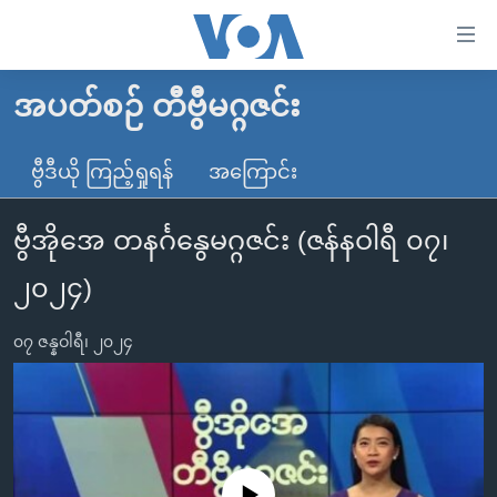
သုံး
ရ
လွယ်ကူ
အပတ်စဉ် တီဗွီမဂ္ဂဇင်း
မူလစာမျက်နှာ
စေ
မြန်မာ
ဗွီဒီယို ကြည့်ရှုရန်
အကြောင်း
သည့်
ကမ္ဘာ့သတင်းများ
Link
ဗွီအိုအေ တနင်္ဂနွေမဂ္ဂဇင်း (ဇန်နဝါရီ ၀၇၊
ဗွီဒီယို
နိုင်ငံတကာ
များ
သတင်းလွတ်လပ်ခွင့်
အမေရိကန်
၂၀၂၄)
ပင်မ
ရပ်ဝန်းတခု လမ်းတခု အလွန်
တရုတ်
အကြောင်းအရာ
၀၇ ဇန္နဝါရီ၊ ၂၀၂၄
သို့
အင်္ဂလိပ်စာလေ့လာမယ်
အစ္စရေး-ပါလက်စတိုင်း
ကျော်
အပတ်စဉ်ကဏ္ဍများ
အမေရိကန်သုံးအီဒီယံ
ကြည့်
ရေဒီယိုနှင့်ရုပ်သံ အချက်အလက်များ
မကြေးမုံရဲ့ အင်္ဂလိပ်စာ
ရေဒီယို
ရန်
ပင်မ
ရေဒီယို/တီဗွီအစီအစဉ်
ရုပ်ရှင်ထဲက အင်္ဂလိပ်စာ
တီဗွီ
No media source currently available