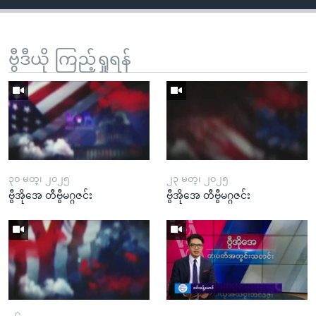
ဗွီဒီယို ကြည့်ရှုရန်
၃၀ မတ္၊ ၂၀၂၅
၂၃ မတ္၊ ၂၀၂၅
ဗွီအိုအေ တီဗွီမဂ္ဂဇင်း
ဗွီအိုအေ တီဗွီမဂ္ဂဇင်း