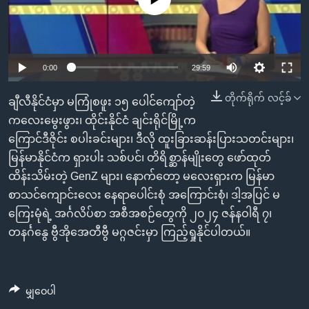
အ
သုတပဒေသာ အင်္ဂလိပ်စာ
ညွန်း
Learning English
စာမျက်နှာ
သို့
ဗွီအိုအေ လူမှုကွန်ယက်များ
0:00
29:59
ကျော်
ကြည့်
တိုက်ရိုက် လင့်ခ်
ချီလီနိုင်ငံမှာ မကြုံစဖူး ၁၅ ပေါင်ကျော်တဲ့
ရန်
ကလေးမွေးဖွား၊ ထိုင်းနိုင်ငံ ချင်းရိုင်မြို့က
ဘာသာစကားများ
ရှာဖွေ
ကြောင်ဒီဇိုင်း စပါးခင်းများ၊ ဒီလို ထူးခြားဆန်းပြားသတင်းများ၊
ရန်
မြန်မာနိုင်ငံက ရှားပါး သစ်ပင်၊ တိရိစ္ဆာန်မျိုးတွေ ဖော်ထုတ်
နေရာ
ထိန်းသိမ်းတဲ့ GenZ များ၊ နောက်တော့ မလေးရှားက မြန်မာ
သို့
စာသင်ကျောင်းလေး နေရာပေါင်းစုံ အကြောင်းစုံ၊ ဒါ့အပြင် မ
ကျော်
ကြေးမုံရဲ့ အင်္ဂလိပ်စာ အစီအစဉ်တွေကို ၂၀၂၄ ဇန်နဝါရီ ၇၊
ရန်
တနင်္ဂနွေ ဗွီအိုအေတီဗွီ မဂ္ဂဇင်းမှာ ကြည့်ရှုနိုင်ပါတယ်။
မျှဝေပါ