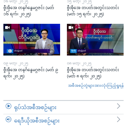
၁၆ မတ္၊ ၂၀၂၅
၁၅ မတ္၊ ၂၀၂၅
ဗွီအိုအေ တနင်္ဂနွေမဂ္ဂဇင်း (မတ်
ဗွီအိုအေ တပတ်အတွင်းသတင်း
၁၆ ရက်၊ ၂၀၂၅)
(မတ် ၁၅ ရက်၊ ၂၀၂၅)
၀၉ မတ္၊ ၂၀၂၅
၀၈ မတ္၊ ၂၀၂၅
ဗွီအိုအေ တနင်္ဂနွေမဂ္ဂဇင်း (မတ် ၉
ဗွီအိုအေ တပတ်အတွင်းသတင်း
ရက်၊ ၂၀၂၅)
(မတ် ၈ ရက်၊ ၂၀၂၅)
အစီအစဉ်တွဲများအားလုံးကြည့်ရှုရန်
ရုပ်သံအစီအစဉ်များ
ရေဒီယိုအစီအစဉ်များ