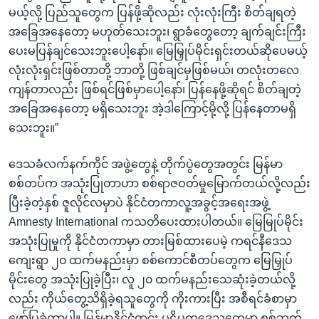
မယ့်လို့ ပြည်သူတွေက ပြန်ဖို့ဆိုလည်း လုံးလုံးကြီး စိတ်ချရတဲ့
အခြေအနေတော့ မဟုတ်သေးဘူး၊ ရွာခံတွေတော့ ချက်ချင်းကြီး
ပေးမပြန်ချင်သေးဘူးပေါ့နော်။ မြေမြှုပ်မိုင်းရှင်းတယ်ဆိုပေမယ့်
လုံးလုံးရှင်းဖြစ်တာတို့ ဘာတို့ ဖြစ်ချင်မှဖြစ်မယ်၊ တလုံးတလေ
ကျန်တာလည်း ဖြစ်ရင်ဖြစ်မှာပေါ့နော်၊ ပြန်နေဖို့ဆိုရင် စိတ်ချတဲ့
အခြေအနေတော့ မရှိသေးဘူး အဲ့ဒါကြောင့်မို့လို့ ပြန်နေတာမရှိ
သေးဘူး။”
ဒေသခံလက်နက်ကိုင် အဖွဲ့တွေနဲ့ တိုက်ပွဲတွေအတွင်း မြန်မာ
စစ်တပ်က အသုံးပြုတာဟာ စစ်ရာဇဝတ်မှုမြောက်တယ်လို့လည်း
ပြီးခဲ့တဲ့နှစ် ဇူလိုင်လမှာပဲ နိုင်ငံတကာလူ့အခွင့်အရေးအဖွဲ့
Amnesty International ကသတိပေးထားပါတယ်။ မြေမြုပ်မိုင်း
အသုံးပြုမှုကို နိုင်ငံတကာမှာ တားမြစ်ထားပေမဲ့ ကရင်နီဒေသ
ကျေးရွာ ၂၀ ထက်မနည်းမှာ စစ်ကောင်စီတပ်တွေက မြေမြှုပ်
မိုင်းတွေ အသုံးပြုခဲ့ပြီး၊ လူ ၂၀ ထက်မနည်းသေဆုံးခဲ့တယ်လို့
လည်း ကိုယ်တွေ့သိရှိခဲ့ရသူတွေကို ကိုးကားပြီး အစီရင်ခံစာမှာ
ဖော်ပြခဲ့တာပါ။ မြန်မာနိုင်ငံတွင်း ပဋိပက္ခဒေသတွေမှာ စစ်ဘက်