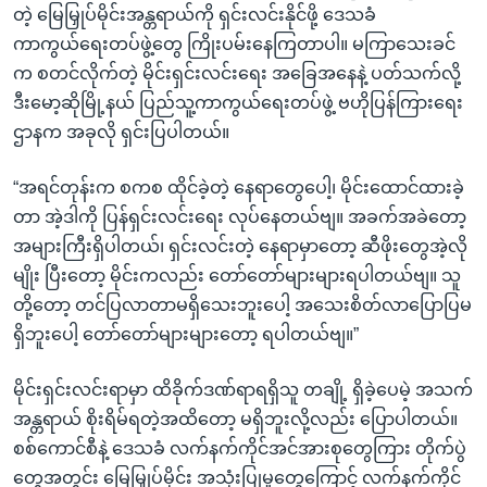
တဲ့ မြေမြှုပ်မိုင်းအန္တရာယ်ကို ရှင်းလင်းနိုင်ဖို့ ဒေသခံ
ကာကွယ်ရေးတပ်ဖွဲ့တွေ ကြိုးပမ်းနေကြတာပါ။ မကြာသေးခင်
က စတင်လိုက်တဲ့ မိုင်းရှင်းလင်းရေး အခြေအနေနဲ့ ပတ်သက်လို့
ဒီးမော့ဆိုမြို့နယ် ပြည်သူ့ကာကွယ်ရေးတပ်ဖွဲ့ ဗဟိုပြန်ကြားရေး
ဌာနက အခုလို ရှင်းပြပါတယ်။
“အရင်တုန်းက စကစ ထိုင်ခဲ့တဲ့ နေရာတွေပေါ့၊ မိုင်းထောင်ထားခဲ့
တာ အဲ့ဒါကို ပြန်ရှင်းလင်းရေး လုပ်နေတယ်ဗျ။ အခက်အခဲတော့
အများကြီးရှိပါတယ်၊ ရှင်းလင်းတဲ့ နေရာမှာတော့ ဆီဖိုးတွေအဲ့လို
မျိုး ပြီးတော့ မိုင်းကလည်း တော်တော်များများရပါတယ်ဗျ။ သူ
တို့တော့ တင်ပြလာတာမရှိသေးဘူးပေါ့ အသေးစိတ်လာပြောပြမ
ရှိဘူးပေါ့ တော်တော်များများတော့ ရပါတယ်ဗျ။”
မိုင်းရှင်းလင်းရာမှာ ထိခိုက်ဒဏ်ရာရရှိသူ တချို့ ရှိခဲ့ပေမဲ့ အသက်
အန္တရာယ် စိုးရိမ်ရတဲ့အထိတော့ မရှိဘူးလို့လည်း ပြောပါတယ်။
စစ်ကောင်စီနဲ့ ဒေသခံ လက်နက်ကိုင်အင်အားစုတွေကြား တိုက်ပွဲ
တွေအတွင်း မြေမြှုပ်မိုင်း အသုံးပြုမှုတွေကြောင့် လက်နက်ကိုင်