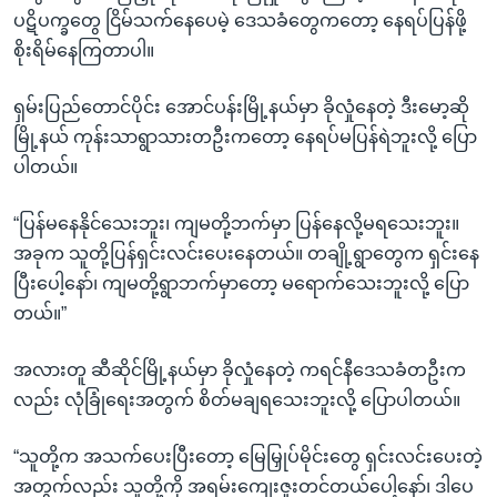
ပဋိပက္ခတွေ ငြိမ်သက်နေပေမဲ့ ဒေသခံတွေကတော့ နေရပ်ပြန်ဖို့
စိုးရိမ်နေကြတာပါ။
ရှမ်းပြည်တောင်ပိုင်း အောင်ပန်းမြို့နယ်မှာ ခိုလှုံနေတဲ့ ဒီးမော့ဆို
မြို့နယ် ကုန်းသာရွာသားတဦးကတော့ နေရပ်မပြန်ရဲဘူးလို့ ပြော
ပါတယ်။
“ပြန်မနေနိုင်သေးဘူး၊ ကျမတို့ဘက်မှာ ပြန်နေလို့မရသေးဘူး။
အခုက သူတို့ပြန်ရှင်းလင်းပေးနေတယ်။ တချို့ရွာတွေက ရှင်းနေ
ပြီးပေါ့နော်၊ ကျမတို့ရွာဘက်မှာတော့ မရောက်သေးဘူးလို့ ပြော
တယ်။”
အလားတူ ဆီဆိုင်မြို့နယ်မှာ ခိုလှုံနေတဲ့ ကရင်နီဒေသခံတဦးက
လည်း လုံခြုံရေးအတွက် စိတ်မချရသေးဘူးလို့ ပြောပါတယ်။
“သူတို့က အသက်ပေးပြီးတော့ မြေမြှုပ်မိုင်းတွေ ရှင်းလင်းပေးတဲ့
အတွက်လည်း သူတို့ကို အရမ်းကျေးဇူးတင်တယ်ပေါ့နော်၊ ဒါပေ