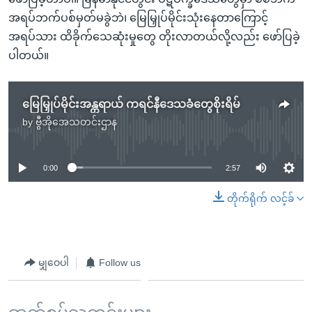
အရပ်ဘက်ပစ်မှတ်မခွဲဘဲ၊ မြေမြှုပ်မိုင်းသုံးနေတာကြောင့်
အရပ်သား ထိခိုက်သေဆုံးမှုတွေ တိုးလာတယ်လို့လည်း ဖော်ပြခဲ့
ပါတယ်။
မြေမြှုပ်မိုင်းအန္တရာယ် ကရင်နီဒေသခံတွေစိုးရိမ်
by
ဗွီအိုအေသတင်းဌာန
No media source currently available
0:00
2:57
တိုက်ရိုက် လင့်ခ်
မျှဝေပါ
Follow us