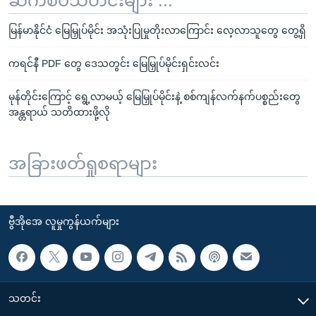
ဆက်စပ်သတင်းများ ...
မြန်မာနိုင်ငံ မြေမြှုပ်မိုင်း အသုံးပြုမှုတိုးလာကြောင်း လေ့လာသူတွေ တွေ့ရှိ
ကရင်နီ PDF တွေ ဒေသတွင်း မြေမြှုပ်မိုင်းရှင်းလင်း
မုန်တိုင်းကြောင့် ရွေ့လာမယ့် မြေမြှုပ်မိုင်းနဲ့ စစ်ကျန်လက်နက်ပစ္စည်းတွေ
အန္တရာယ် သတိထားဖို့လို
အခြားဖတ်ရှုစရာများ
ဗွီအိုအေ လူမှုကွန်ယက်များ
သတင်း