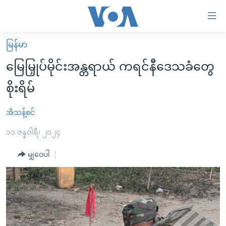
သုံး
ရ
လွယ်ကူ
မြန်မာ
မူလစာမျက်နှာ
စေ
မြေမြှုပ်မိုင်းအန္တရာယ် ကရင်နီဒေသခံတွေ
မြန်မာ
သည့်
စိုးရိမ်
ကမ္ဘာ့သတင်းများ
Link
ဗွီဒီယို
နိုင်ငံတကာ
အိသန့်စင်
များ
သတင်းလွတ်လပ်ခွင့်
အမေရိကန်
၁၁ ဇန္နဝါရီ၊ ၂၀၂၄
ပင်မ
ရပ်ဝန်းတခု လမ်းတခု အလွန်
တရုတ်
အကြောင်းအရာ
မျှဝေပါ
သို့
အင်္ဂလိပ်စာလေ့လာမယ်
အစ္စရေး-ပါလက်စတိုင်း
ကျော်
အပတ်စဉ်ကဏ္ဍများ
အမေရိကန်သုံးအီဒီယံ
ကြည့်
ရေဒီယိုနှင့်ရုပ်သံ အချက်အလက်များ
မကြေးမုံရဲ့ အင်္ဂလိပ်စာ
ရေဒီယို
ရန်
ပင်မ
ရေဒီယို/တီဗွီအစီအစဉ်
ရုပ်ရှင်ထဲက အင်္ဂလိပ်စာ
တီဗွီ