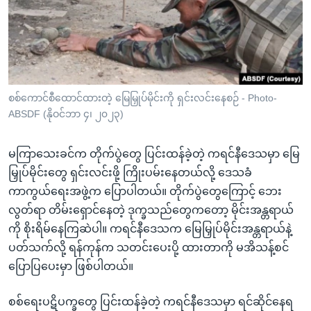
အ
သုတပဒေသာ အင်္ဂလိပ်စာ
ညွန်း
Learning English
စာမျက်နှာ
သို့
ဗွီအိုအေ လူမှုကွန်ယက်များ
ကျော်
ကြည့်
စစ်ကောင်စီထောင်ထားတဲ့ မြေမြှုပ်မိုင်းကို ရှင်းလင်းနေစဉ် - Photo-
ABSDF (နိုဝင်ဘာ ၄၊ ၂၀၂၃)
ရန်
ဘာသာစကားများ
ရှာဖွေ
မကြာသေးခင်က တိုက်ပွဲတွေ ပြင်းထန်ခဲ့တဲ့ ကရင်နီဒေသမှာ မြေ
ရန်
မြှုပ်မိုင်းတွေ ရှင်းလင်းဖို့ ကြိုးပမ်းနေတယ်လို့ ဒေသခံ
နေရာ
ကာကွယ်ရေးအဖွဲ့က ပြောပါတယ်။ တိုက်ပွဲတွေကြောင့် ဘေး
သို့
လွတ်ရာ တိမ်းရှောင်နေတဲ့ ဒုက္ခသည်တွေကတော့ မိုင်းအန္တရာယ်
ကျော်
ကို စိုးရိမ်နေကြဆဲပါ။ ကရင်နီဒေသက မြေမြှုပ်မိုင်းအန္တရာယ်နဲ့
ရန်
ပတ်သက်လို့ ရန်ကုန်က သတင်းပေးပို့ ထားတာကို မအိသန့်စင်
ပြောပြပေးမှာ ဖြစ်ပါတယ်။
စစ်ရေးပဋိပက္ခတွေ ပြင်းထန်ခဲ့တဲ့ ကရင်နီဒေသမှာ ရင်ဆိုင်နေရ