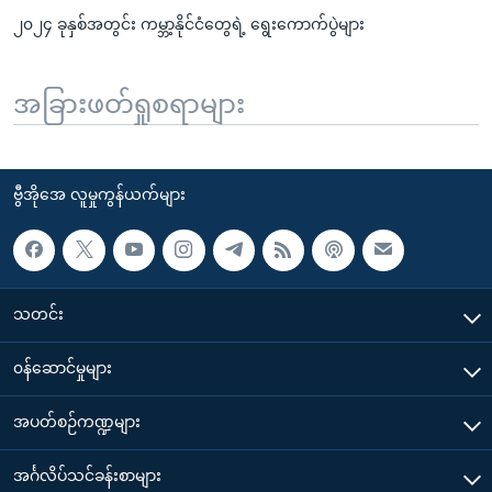
၂၀၂၄ ခုနှစ်အတွင်း ကမ္ဘာ့နိုင်ငံတွေရဲ့ ရွေးကောက်ပွဲများ
အခြားဖတ်ရှုစရာများ
ဗွီအိုအေ လူမှုကွန်ယက်များ
သတင်း
၀န်ဆောင်မှုများ
အပတ်စဉ်ကဏ္ဍများ
အင်္ဂလိပ်သင်ခန်းစာများ