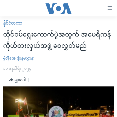
သုံး
ရ
လွယ်ကူ
နိုင်ငံတကာ
မူလစာမျက်နှာ
စေ
ထိုင်ဝမ်ရွေးကောက်ပွဲအတွက် အမေရိကန်
မြန်မာ
သည့်
ကိုယ်စားလှယ်အဖွဲ့ စေလွှတ်မည်
ကမ္ဘာ့သတင်းများ
Link
ဗွီဒီယို
နိုင်ငံတကာ
ဗွီအိုအေ (မြန်မာဌာန)
များ
သတင်းလွတ်လပ်ခွင့်
အမေရိကန်
၁၁ ဇန္နဝါရီ၊ ၂၀၂၄
ပင်မ
ရပ်ဝန်းတခု လမ်းတခု အလွန်
တရုတ်
အကြောင်းအရာ
မျှဝေပါ
သို့
အင်္ဂလိပ်စာလေ့လာမယ်
အစ္စရေး-ပါလက်စတိုင်း
ကျော်
အပတ်စဉ်ကဏ္ဍများ
အမေရိကန်သုံးအီဒီယံ
ကြည့်
ရေဒီယိုနှင့်ရုပ်သံ အချက်အလက်များ
မကြေးမုံရဲ့ အင်္ဂလိပ်စာ
ရေဒီယို
ရန်
ပင်မ
ရေဒီယို/တီဗွီအစီအစဉ်
ရုပ်ရှင်ထဲက အင်္ဂလိပ်စာ
တီဗွီ