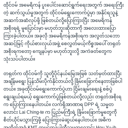
ထိုင်ဝမ် အမေရိကန် ပူးပေါင်းဆောင်ရွက်ရေးအတွက် အရေးကြီး
တဲ့ ဆက်သွယ်မှုအတွက် ထိုင်ဝမ်ရွေးကောက်ပွဲမှာ အနိုင်ရသူနဲ့
အဆက်အဆံလုပ်ဖို့ ဖြစ်တယ်လို့ပြောကြားပြီး အမေရိကန်
အစိုးရရဲ့ မူပြောင်းမှာ မဟုတ်ဘူးဆိုတာကို အလေးထားပြော
ကြားခဲ့ပါတယ်။ အခုလို အမေရိကန်အစိုးရက အလွတ်သဘော
အဆင့်မြင့် ကိုယ်စားလှယ်အဖွဲ့ စေလွှတ်မယ့်ကိစ္စအပေါ် တရုတ်
အစိုးရကတော့ ကျေနပ်မှာ မဟုတ်ဘူးလို့ အကဲခတ်တွေက
သုံးသပ်ပါတယ်။
တရုတ်က ထိုင်ဝမ်ကို သူတို့ပိုင်နယ်မြေအဖြစ် သတ်မှတ်ထားပြီး
အချိန်မရွေး ပြန်သိမ်းပိုက်နိုင်တယ်လို့ ခြိမ်းခြောက်နေတာဖြစ်ပါ
တယ်။ အခုထိုင်ဝမ်ရွေးကောက်ပွဲဟာ ငြိမ်းချမ်းရေးနဲ့ စစ်ပွဲ
ရွေးချယ်ရမယ့် ရွေးကောက်ပွဲဖြစ်တယ်လို့လည်း တရုတ်အစိုးရ
က ပြောကြားနေပါတယ်။ လက်ရှိအာဏာရ DPP ရဲ့ သမ္မတ
လောင်း Lai Ching-te က ပြည်မကြီးရဲ့ ခြိမ်းခြောက်မှုတွေကို
စိတ်ယိုင်မသွားကြဖို့ ပြောကြားမဲဆွယ်နေပါတယ်။ အဓိက
အတိုက်အခံ KMT ကူမင်တန်ပါတီသမ္မတလောင်း Hou Yu-ih