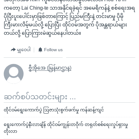
ကတော့ Lai Ching-te သာအနိုင်ရခဲ့ရင် အမေရိကန်နဲ့ စစ်ရေးအရ
ပိုပြီးပူးပေါင်းမှာဖြစ်တာကြောင့် ပြည်မကြီးနဲ့ တင်းမာမှု ပိုမို
ကြီးမားလိမ့်မယ်လို့ ပြောပြီး ထိုင်ဝမ်အတွက် ပိုအန္တရာယ်များ
တယ်လို့ ပြောကြားမဲဆွယ်နေပါတယ်။
မျှဝေပါ
Follow us
ဗွီအိုအေ (မြန်မာဌာန)
ဆက်စပ်သတင်းများ ...
ထိုင်ဝမ်ရွေးကောက်ပွဲ ဩဇာသုံးစွက်ဖက်မှု ကန်ဆန့်ကျင်
ရွေးကောက်ပွဲနီးလာချိန် ထိုင်ဝမ်ကျွန်းတဝိုက် တရုတ်စစ်ရေးလှုပ်ရှားမှု
တိုးလာ