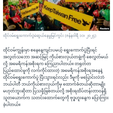
အ
သုတပဒေသာ အင်္ဂလိပ်စာ
ညွန်း
Learning English
စာမျက်နှာ
သို့
ဗွီအိုအေ လူမှုကွန်ယက်များ
ကျော်
ကြည့်
ထိုင်ဝမ်ရွေးကောက်ပွဲမဲဆွယ်နေမှုမြင်ကွင်း (ဇန်နဝါရီ ၁၁၊ ၂၀၂၄)
ရန်
ဘာသာစကားများ
ရှာဖွေ
ထိုင်ဝမ်ကျွန်းမှာ စနေနေ့ကျင်းပမယ့် ရွေးကောက်ပွဲပြီးရင်
ရန်
အလွတ်သဘော အဆင့်မြင့် ကိုယ်စားလှယ်တဖွဲ့ကို စေလွှတ်မယ်
နေရာ
လို့ အမေရိကန်အစိုးရက ကြေညာပါတယ်။ တရုတ်တ
သို့
ပြည်ထောင်မူကို လက်ကိုင်ထားတဲ့ အမေရိကန်အစိုးရအနေနဲ့
ကျော်
ထိုင်ဝမ်ရွေးကောက်ပွဲ ပြီးသွားရင်လည်း ဒီမူကို မပြောင်းလဲဘဲ
ရန်
ဘယ်ပါတီ ဘယ်ကိုယ်စားလှယ်ကိုမှ ထောက်ခံတယ်ဆိုတာမျိုး
မဟုတ်ဘူးဆိုတာ ပြသဖို့ဖြစ်တယ်လို့ အစိုးရထိပ်တန်းတာဝန်ရှိ
သူတယောက်က သတင်းထောက်တွေကို ဗုဒ္ဓဟူးနေ့က ပြောကြား
ခဲ့ပါတယ်။