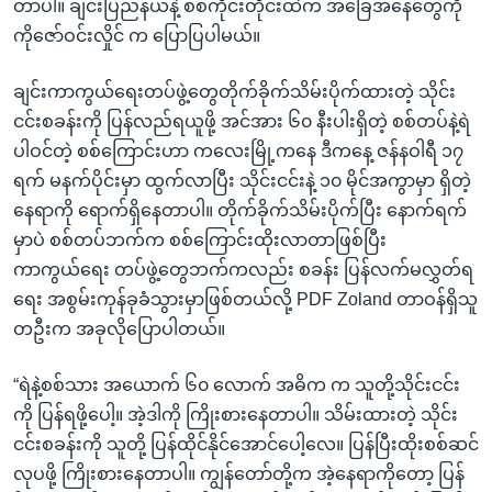
တာပါ။ ချင်းပြည်နယ်နဲ့ စစ်ကိုင်းတိုင်းထဲက အခြေအနေတွေကို
ကိုဇော်ဝင်းလှိုင် က ပြောပြပါမယ်။
ချင်းကာကွယ်ရေးတပ်ဖွဲ့တွေတိုက်ခိုက်သိမ်းပိုက်ထားတဲ့ သိုင်း
ငင်းစခန်းကို ပြန်လည်ရယူဖို့ အင်အား ၆၀ နီးပါးရှိတဲ့ စစ်တပ်နဲ့ရဲ
ပါဝင်တဲ့ စစ်ကြောင်းဟာ ကလေးမြို့ကနေ ဒီကနေ့ ဇန်နဝါရီ ၁၇
ရက် မနက်ပိုင်းမှာ ထွက်လာပြီး သိုင်းငင်းနဲ့ ၁၀ မိုင်အကွာမှာ ရှိတဲ့
နေရာကို ရောက်ရှိနေတာပါ။ တိုက်ခိုက်သိမ်းပိုက်ပြီး နောက်ရက်
မှာပဲ စစ်တပ်ဘက်က စစ်ကြောင်းထိုးလာတာဖြစ်ပြီး
ကာကွယ်ရေး တပ်ဖွဲ့တွေဘက်ကလည်း စခန်း ပြန်လက်မလွှတ်ရ
ရေး အစွမ်းကုန်ခုခံသွားမှာဖြစ်တယ်လို့ PDF Zoland တာဝန်ရှိသူ
တဦးက အခုလိုပြောပါတယ်။
“ရဲနဲ့စစ်သား အယောက် ၆၀ လောက် အဓိက က သူတို့သိုင်းငင်း
ကို ပြန်ရဖို့ပေါ့။ အဲ့ဒါကို ကြိုးစားနေတာပါ။ သိမ်းထားတဲ့ သိုင်း
ငင်းစခန်းကို သူတို့ ပြန်ထိုင်နိုင်အောင်ပေါ့လေ။ ပြန်ပြီးထိုးစစ်ဆင်
လုပဖို့ ကြိုးစားနေတာပါ။ ကျွန်တော်တို့က အဲ့နေရာကိုတော့ ပြန်