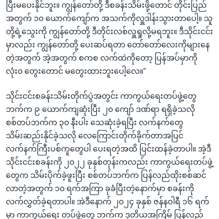
ပြီးမပေးနိုင်ဘူး။ ကျွန်တော်တို့ ဒီစခန်းသိမ်းဖို့တောင် တိုင်းပြည်
အတွက် ၁၀ ယောက်ကျော်က အသက်ကိုလှူဒါန်းသွားတာပေါ့။ သူ
တို့ရဲ့သွေးကို ကျွန်တော်တို့ ဒီတိုင်းလစ်လှူရှုလို့မရဘူး။ ဒီသိုင်းငင်း
မှာလည်း ကျွန်တော်တို့ ပေးဆပ်ရတာ တော်တော်လေးကိုများနေ
တဲ့အတွက် အဲ့အတွက် စကစ လက်ထဲကိုတော့ ပြန်အပ်မှာကို
လုံး၀ တွေးတောင် မတွေးထားဘူးပေါ့လေ။”
သိုင်းငင်းစခန်းသိမ်းတိုက်ပွဲအတွင်း ကာကွယ်ရေးတပ်ဖွဲ့တွေ
ဘက်က ၉ ယောက်ကျဆုံးပြီး ၂၀ ကျော် ဒဏ်ရာ ရရှိခဲ့သလို
စစ်တပ်ဘက်က ၃၀ နီးပါး သေဆုံးခဲ့ရပြီး လက်နက်တွေ
သိမ်းဆည်းနိုင်ခဲ့သလို လေကြောင်းတိုက်ခိုက်တာအပြင်
လက်နက်ကြီးပစ်ကူတွေပါ ပေးရတဲ့အထိ ပြင်းထန်ခဲ့တာပါ။ အဲ့ဒီ
သိုင်းငင်းစခန်းကို ၂၀၂၂ ခုနှစ်တုန်းကလည်း ကာကွယ်ရေးတပ်ဖွဲ့
တွေက သိမ်းပိုက်ခဲ့ဖူးပြီး စစ်တပ်ဘက်က ပြန်လည်ထိုးစစ်ဆင်
လာတဲ့အတွက် ၁၀ ရက်အကြာ ခုခံပြီးတဲ့နောက်မှာ စခန်းကို
လက်လွှတ်ခဲ့ရတာပါ။ အဲဒီနောက် ၂၀၂၄ ခုနှစ် ဇန်နဝါရီ ၁၆ ရက်
မှာ ကာကွယ်ရေး တပ်ဖွဲ့တွေ ဘက်က ဒုတိယအကြိမ် ပြန်လည်