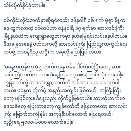
သိမ်းပိုက်နိုင်ခဲ့တာပါ။
စစ်ကိုင်းတိုင်းဘက်မှာဆိုရင်လည်း ဇန်နဝါရီ ၁၆ ရက် မုံရွာမြို့က
နေ ထွက်လာတဲ့ စစ်တပ်ဟာ ဇန်နဝါရီ ၁၇ ရက်မှာ ဆားလင်းကြီး
မြို့နယ်ထဲက ကျေးရွာတွေဘက်မှာ နယ်မြေရှင်းလင်းနေပါတယ်။
ဒီအခြေအနေနဲ့ ပတ်သက်လို့ ဆားလင်းကြီး ပြည်သူ့ကာကွယ်ရေး
တပ်ဖွဲ့ တာဝန်ရှိသူ တဦးက အခုလို ပြောပြပါတယ်။
“မနေ့ကတုန်းက မုံရွာဘက်ကနေ ဝမ်ပေါင်ထဲဝင်ပြီးတော့ ဆား
လင်းကြီးဘက်လာတာ။ ဒီနေ့ကြတော့ စစ်ကြောင်းထိုးတာပေါ့။
ကျွန်တော်တို့ ဆားထုံး(ရွာ) ဘက်ကို အင်အား ၁၀၀ လောက်ပါ
တယ်။ မနေ့က တိုက်ပွဲ အနည်းအကျဉ်းဖြစ်တယ်။ အကြီးကြီး
တော့ မဖြစ်ဘူး။ ဒီနေ့လည်း တိုက်ပွဲဖြစ်တယ်။ ဆားထုံးဘက်မှာ
ဒေသခံတွေ ပြေးတာတော့ ကျွန်တော်တို့ ပြေးတာတော့ ဆားလင်း
ကြီး မြောက်ဘက်ခြမ်း အကုန်နီးပါးလောက် ပြေးရတယ်။
လူဦးရေ ၅၀၀၀-၆၀၀၀ လောက်ပေါ့။”