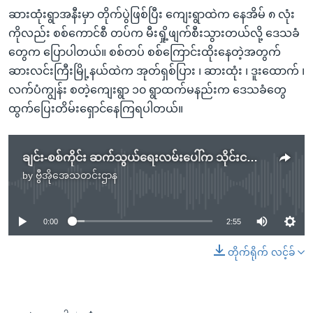
ဆားထုံးရွာအနီးမှာ တိုက်ပွဲဖြစ်ပြီး ကျေးရွာထဲက နေအိမ် ၈ လုံး
ကိုလည်း စစ်ကောင်စီ တပ်က မီးရှို့ဖျက်စီးသွားတယ်လို့ ဒေသခံ
တွေက ပြောပါတယ်။ စစ်တပ် စစ်ကြောင်းထိုးနေတဲ့အတွက်
ဆားလင်းကြီးမြို့နယ်ထဲက အုတ်ရှစ်ပြား ၊ ဆားထုံး ၊ ဒူးထောက် ၊
လက်ပံကျွန်း စတဲ့ကျေးရွာ ၁၀ ရွာထက်မနည်းက ဒေသခံတွေ
ထွက်ပြေးတိမ်းရှောင်နေကြရပါတယ်။
ချင်း-စစ်ကိုင်း ဆက်သွယ်ရေးလမ်းပေါ်က သိုင်းငင်းစခန်း စစ်ကောင်စီတပ် ပြန်သိမ်းဖို့ ပြင်ဆင်
by
ဗွီအိုအေသတင်းဌာန
No media source currently available
0:00
2:55
တိုက်ရိုက် လင့်ခ်