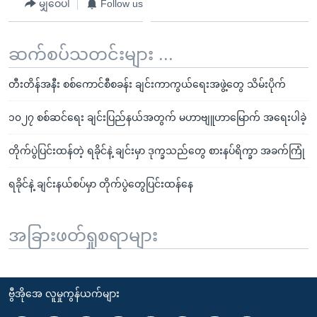
မျှဝေပါ
Follow us
ဆက်စပ်သတင်းများ ...
တီးတိန်အနီး စစ်ကောင်စီစခန်း ချင်းကာကွယ်ရေးအဖွဲ့တွေ သိမ်းပိုက်
၁၀၂၇ စစ်ဆင်ရေး ချင်းပြည်နယ်အတွက် မဟာဗျူဟာမြောက် အရေးပါခဲ့
တိုက်ပွဲပြင်းထန်တဲ့ ရခိုင်နဲ့ ချင်းမှာ ဒုက္ခသည်တွေ စားနပ်ရိက္ခာ အခက်ကြုံ
ရခိုင်နဲ့ ချင်းနယ်စပ်မှာ တိုက်ပွဲတွေပြင်းထန်နေ
အခြားဖတ်ရှုစရာများ
ဗွီအိုအေ လူမှုကွန်ယက်များ