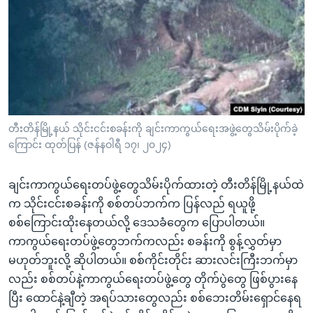
အ
သုတပဒေသာ အင်္ဂလိပ်စာ
ညွန်း
Learning English
စာမျက်နှာ
သို့
ဗွီအိုအေ လူမှုကွန်ယက်များ
ကျော်
ကြည့်
ရန်
ဘာသာစကားများ
တီးတိန်မြို့နယ် သိုင်းငင်းစခန်းကို ချင်းကာကွယ်ရေးအဖွဲ့တွေသိမ်းပိုက်ခဲ့
ရှာဖွေ
ကြောင်း ထုတ်ပြန် (ဇန်နဝါရီ ၁၇၊ ၂၀၂၄)
ရန်
နေရာ
ချင်းကာကွယ်ရေးတပ်ဖွဲ့တွေသိမ်းပိုက်ထားတဲ့ တီးတိန်မြို့နယ်ထဲ
သို့
က သိုင်းငင်းစခန်းကို စစ်တပ်ဘက်က ပြန်လည် ရယူဖို့
ကျော်
စစ်ကြောင်းထိုးနေတယ်လို့ ဒေသခံတွေက ပြောပါတယ်။
ရန်
ကာကွယ်ရေးတပ်ဖွဲ့တွေဘက်ကလည်း စခန်းကို စွန့်လွှတ်မှာ
မဟုတ်ဘူးလို့ ဆိုပါတယ်။ စစ်ကိုင်းတိုင်း ဆားလင်းကြီးဘက်မှာ
လည်း စစ်တပ်နဲ့ကာကွယ်ရေးတပ်ဖွဲ့တွေ တိုက်ပွဲတွေ ဖြစ်ပွားနေ
ပြီး ထောင်နဲ့ချီတဲ့ အရပ်သားတွေလည်း စစ်ဘေးတိမ်းရှောင်နေရ