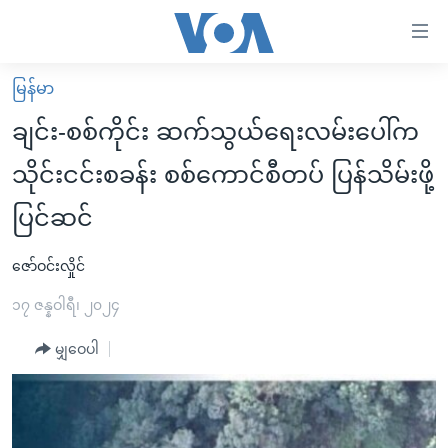
သုံး
ရ
လွယ်ကူ
မြန်မာ
မူလစာမျက်နှာ
စေ
ချင်း-စစ်ကိုင်း ဆက်သွယ်ရေးလမ်းပေါ်က
မြန်မာ
သည့်
သိုင်းငင်းစခန်း စစ်ကောင်စီတပ် ပြန်သိမ်းဖို့
ကမ္ဘာ့သတင်းများ
Link
ပြင်ဆင်
ဗွီဒီယို
နိုင်ငံတကာ
များ
သတင်းလွတ်လပ်ခွင့်
အမေရိကန်
ပင်မ
ဇော်ဝင်းလှိုင်
ရပ်ဝန်းတခု လမ်းတခု အလွန်
တရုတ်
အကြောင်းအရာ
၁၇ ဇန္နဝါရီ၊ ၂၀၂၄
သို့
အင်္ဂလိပ်စာလေ့လာမယ်
အစ္စရေး-ပါလက်စတိုင်း
ကျော်
မျှဝေပါ
အပတ်စဉ်ကဏ္ဍများ
အမေရိကန်သုံးအီဒီယံ
ကြည့်
ရေဒီယိုနှင့်ရုပ်သံ အချက်အလက်များ
မကြေးမုံရဲ့ အင်္ဂလိပ်စာ
ရေဒီယို
ရန်
ပင်မ
ရေဒီယို/တီဗွီအစီအစဉ်
ရုပ်ရှင်ထဲက အင်္ဂလိပ်စာ
တီဗွီ