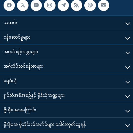
သတင်း
၀န်ဆောင်မှုများ
အပတ်စဉ်ကဏ္ဍများ
အင်္ဂလိပ်သင်ခန်းစာများ
ရေဒီယို
ရုပ်သံအစီအစဉ်နှင့် ဗွီဒီယိုကဏ္ဍများ
ဗွီအိုအေအကြောင်း
ဗွီအိုအေ မိုဘိုင်းလ်အက်ပ်များ ဒေါင်းလုတ်ယူရန်