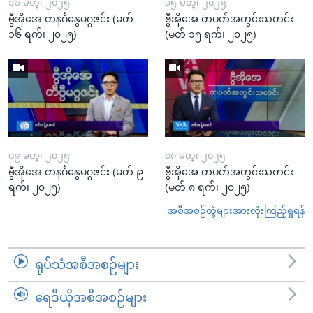
၁၆ မတ္၊ ၂၀၂၅
၁၅ မတ္၊ ၂၀၂၅
ဗွီအိုအေ တနင်္ဂနွေမဂ္ဂဇင်း (မတ်
ဗွီအိုအေ တပတ်အတွင်းသတင်း
၁၆ ရက်၊ ၂၀၂၅)
(မတ် ၁၅ ရက်၊ ၂၀၂၅)
၀၉ မတ္၊ ၂၀၂၅
၀၈ မတ္၊ ၂၀၂၅
ဗွီအိုအေ တနင်္ဂနွေမဂ္ဂဇင်း (မတ် ၉
ဗွီအိုအေ တပတ်အတွင်းသတင်း
ရက်၊ ၂၀၂၅)
(မတ် ၈ ရက်၊ ၂၀၂၅)
အစီအစဉ်တွဲများအားလုံးကြည့်ရှုရန်
ရုပ်သံအစီအစဉ်များ
ရေဒီယိုအစီအစဉ်များ