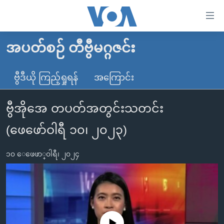
သုံး
ရ
လွယ်ကူ
အပတ်စဉ် တီဗွီမဂ္ဂဇင်း
မူလစာမျက်နှာ
စေ
မြန်မာ
ဗွီဒီယို ကြည့်ရှုရန်
အကြောင်း
သည့်
ကမ္ဘာ့သတင်းများ
Link
ဗွီအိုအေ တပတ်အတွင်းသတင်း
ဗွီဒီယို
နိုင်ငံတကာ
များ
သတင်းလွတ်လပ်ခွင့်
အမေရိကန်
(ဖေဖော်ဝါရီ ၁၀၊ ၂၀၂၃)
ပင်မ
ရပ်ဝန်းတခု လမ်းတခု အလွန်
တရုတ်
အကြောင်းအရာ
၁၀ ေဖေဖာ္၀ါရီ၊ ၂၀၂၄
သို့
အင်္ဂလိပ်စာလေ့လာမယ်
အစ္စရေး-ပါလက်စတိုင်း
ကျော်
အပတ်စဉ်ကဏ္ဍများ
အမေရိကန်သုံးအီဒီယံ
ကြည့်
ရေဒီယိုနှင့်ရုပ်သံ အချက်အလက်များ
မကြေးမုံရဲ့ အင်္ဂလိပ်စာ
ရေဒီယို
ရန်
ပင်မ
ရေဒီယို/တီဗွီအစီအစဉ်
ရုပ်ရှင်ထဲက အင်္ဂလိပ်စာ
တီဗွီ
No media source currently available