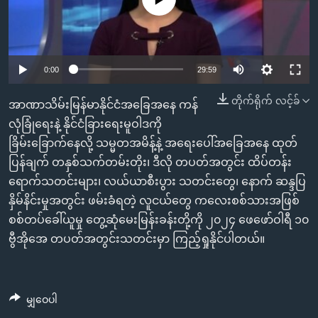
အ
သုတပဒေသာ အင်္ဂလိပ်စာ
ညွန်း
Learning English
စာမျက်နှာ
သို့
ဗွီအိုအေ လူမှုကွန်ယက်များ
0:00
29:59
ကျော်
ကြည့်
တိုက်ရိုက် လင့်ခ်
အာဏာသိမ်းမြန်မာနိုင်ငံအခြေအနေ ကန်
ရန်
လုံခြုံရေးနဲ့ နိုင်ငံခြားရေးမူဝါဒကို
ဘာသာစကားများ
ရှာဖွေ
ခြိမ်းခြောက်နေလို့ သမ္မတအမိန့်နဲ့ အရေးပေါ်အခြေအနေ ထုတ်
ရန်
ပြန်ချက် တနှစ်သက်တမ်းတိုး၊ ဒီလို တပတ်အတွင်း ထိပ်တန်း
နေရာ
ရောက်သတင်းများ၊ လယ်ယာစီးပွား သတင်းတွေ၊ နောက် ဆန္ဒပြ
သို့
နှိမ်နိင်းမှုအတွင်း ဖမ်းခံရတဲ့ လူငယ်တွေ ကလေးစစ်သားအဖြစ်
ကျော်
စစ်တပ်ခေါ်ယူမှု တွေ့ဆုံမေးမြန်းခန်းတို့ကို ၂၀၂၄ ဖေဖော်ဝါရီ ၁၀
ရန်
ဗွီအိုအေ တပတ်အတွင်းသတင်းမှာ ကြည့်ရှုနိုင်ပါတယ်။
မျှဝေပါ