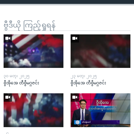
ဗွီဒီယို ကြည့်ရှုရန်
၃၀ မတ္၊ ၂၀၂၅
၂၃ မတ္၊ ၂၀၂၅
ဗွီအိုအေ တီဗွီမဂ္ဂဇင်း
ဗွီအိုအေ တီဗွီမဂ္ဂဇင်း