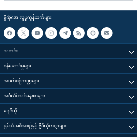
ဗွီအိုအေ လူမှုကွန်ယက်များ
သတင်း
၀န်ဆောင်မှုများ
အပတ်စဉ်ကဏ္ဍများ
အင်္ဂလိပ်သင်ခန်းစာများ
ရေဒီယို
ရုပ်သံအစီအစဉ်နှင့် ဗွီဒီယိုကဏ္ဍများ