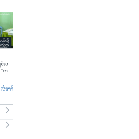
ျင်းပ
ာ “တ
်ရှုရန်