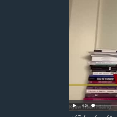
သုတပဒေသာ အင်္ဂလိပ်စာ
အ
ညွန်း
စာမျက်နှာ
သို့
ကျော်
ကြည့်
ရန်
ရှာဖွေ
ရန်
နေရာ
သို့
ကျော်
ရန်
0:00