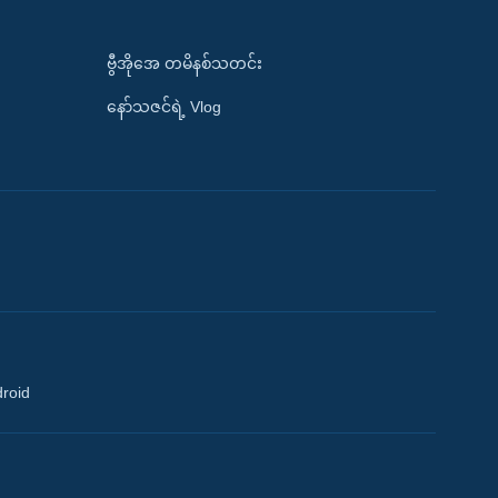
ဗွီအိုအေ တမိနစ်သတင်း
နော်သဇင်ရဲ့ Vlog
droid