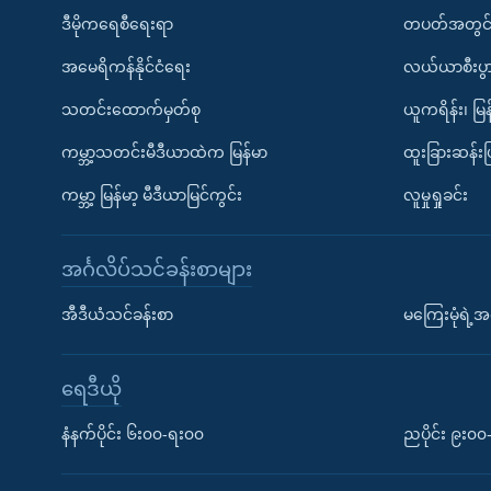
ဒီမိုကရေစီရေးရာ
တပတ်အတွင်
အမေရိကန်နိုင်ငံရေး
လယ်ယာစီးပွ
သတင်းထောက်မှတ်စု
ယူကရိန်း၊ မြန
ကမ္ဘာ့သတင်းမီဒီယာထဲက မြန်မာ
ထူးခြားဆန်း
ကမ္ဘာ့ မြန်မာ့ မီဒီယာမြင်ကွင်း
လူမှုရှုခင်း
အင်္ဂလိပ်သင်ခန်းစာများ
အီဒီယံသင်ခန်းစာ
မကြေးမုံရဲ့အင
ရေဒီယို
နံနက်ပိုင်း ၆း၀၀-ရး၀၀
ညပိုင်း ၉း၀