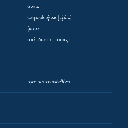
Gen Z
နေရာပေါင်းစုံ အကြောင်းစုံ
ဒို့အသံ
သက်တံရောင်သတင်းလွှာ
သုတပဒေသာ အင်္ဂလိပ်စာ