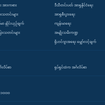
း အားကစား
ဒီသီတင်းပတ် အာရှနိုင်ငံရေး
ားသတင်းများ
အာရှစီးပွားရေး
်မာ နှိုင်းယှဉ်ချက်
ကျန်းမာရေး
ပြားသတင်းများ
အမျိုးသမီးကဏ္ဍ
ရိုဟင်ဂျာအရေး မျှော်လင့်ချက်
်္ဂလိပ်စာ
ရုပ်ရှင်ထဲက အင်္ဂလိပ်စာ
၀-၁၀း၀၀