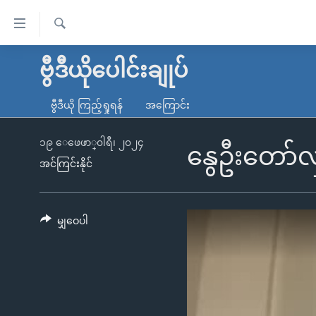
သုံး
ရ
ရှာဖွေ
လွယ်ကူ
မူလစာမျက်နှာ
ဗွီဒီယိုပေါင်းချုပ်
ရ
စေ
မြန်မာ
လာ
ဗွီဒီယို ကြည့်ရှုရန်
အကြောင်း
သည့်
ဒ်
ကမ္ဘာ့သတင်းများ
Link
ဗွီဒီယို
နိုင်ငံတကာ
၁၉ ေဖေဖာ္၀ါရီ၊ ၂၀၂၄
နွေဦးတော်လှ
များ
အင်ကြင်းနိုင်
သတင်းလွတ်လပ်ခွင့်
အမေရိကန်
ပင်မ
ရပ်ဝန်းတခု လမ်းတခု အလွန်
တရုတ်
အကြောင်းအရာ
အင်္ဂလိပ်စာလေ့လာမယ်
အစ္စရေး-ပါလက်စတိုင်း
မျှဝေပါ
သို့
အပတ်စဉ်ကဏ္ဍများ
အမေရိကန်သုံးအီဒီယံ
ကျော်
ကြည့်
ရေဒီယိုနှင့်ရုပ်သံ အချက်အလက်များ
မကြေးမုံရဲ့ အင်္ဂလိပ်စာ
ရေဒီယို
ရန်
ရေဒီယို/တီဗွီအစီအစဉ်
ရုပ်ရှင်ထဲက အင်္ဂလိပ်စာ
တီဗွီ
ပင်မ