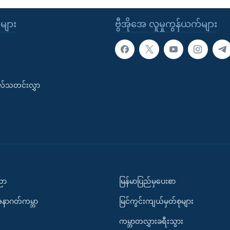
ုများ
ဗွီအိုအေ လူမှုကွန်ယက်များ
းလ်သတင်းလွှာ
ပညာ
မြန်မာပြည်မှပေးစာ
အနာဂတ်ကမ္ဘာ
မြင်ကွင်းကျယ်မှတ်စုများ
ကမ္ဘာတလွှားခရီးသွား