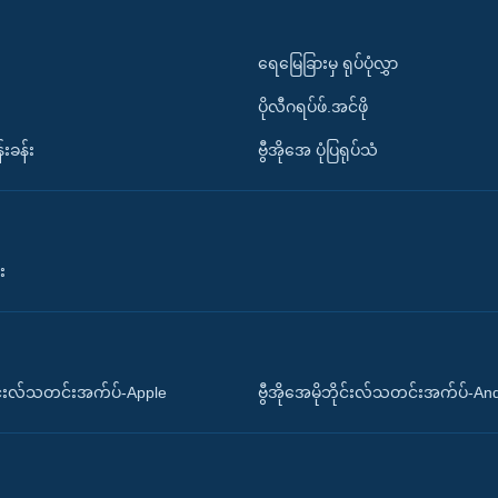
ရေမြေခြားမှ ရုပ်ပုံလွှာ
ပိုလီဂရပ်ဖ်.အင်ဖို
်းခန်း
ဗွီအိုအေ ပုံပြရုပ်သံ
း
ိုင်းလ်သတင်းအက်ပ်-Apple
ဗွီအိုအေမိုဘိုင်းလ်သတင်းအက်ပ်-An