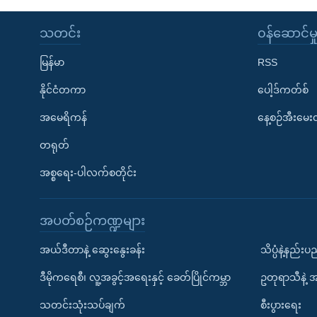
သတင်း
၀န်ဆောင်မှ
မြန်မာ
RSS
နိုင်ငံတကာ
ပေါ့ဒ်ကတ်စ်
အမေရိကန်
နေ့စဉ်အီးမေ
တရုတ်
အစ္စရေး-ပါလက်စတိုင်း
အပတ်စဉ်ကဏ္ဍများ
အယ်ဒီတာနဲ့ ဆွေးနွေးခန်း
သိပ္ပံနဲ့နည်း
ဒီမိုကရေစီ၊ လူ့အခွင့်အရေးနှင့် ခေတ်ပြိုင်ကမ္ဘာ
ဥတုရာသီနဲ့ 
သတင်းသုံးသပ်ချက်
စီးပွားရေး