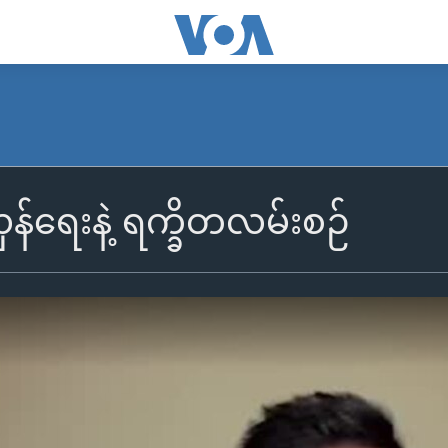
န်ရေးနဲ့ ရက္ခိတလမ်းစဉ်