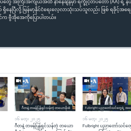
ပ်တွေ အကြီးအကျယ်အထိ နာနေချိန်မှာ ရက္ခိုင့်တပ်တော် (AA) ရဲ့ နယ်မ
နေပြီလို့ မြန်မာ့နိုင်ငံရေးလေ့လာသုံးသပ်သူလည်း ဖြစ် ရခိုင့်အရေ
ုင်က ဗွီအိုအေကိုပြောပါတယ်။
၁၆ မတ္၊ ၂၀၂၅
၁၆ မတ္၊ ၂၀၂၅
ဂီတနဲ့ တဖန်ပြန်ရှင်သန်တဲ့ တယော
Fulbright ပညာတော်သင်တွေ