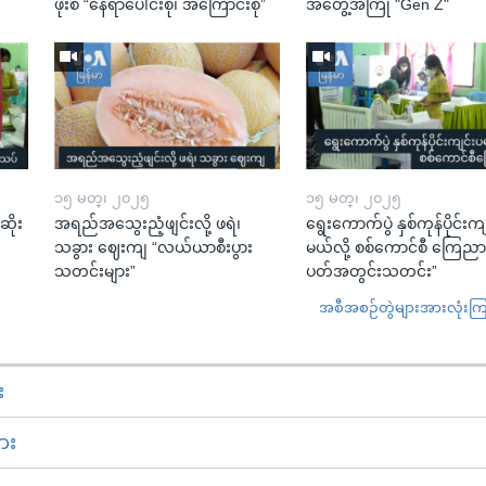
ဖိုးစံ “နေရာပေါင်းစုံ၊ အကြောင်းစုံ”
အတွေ့အကြုံ "Gen Z"
၁၅ မတ္၊ ၂၀၂၅
၁၅ မတ္၊ ၂၀၂၅
ဆိုး
အရည်အသွေးညံ့ဖျင်းလို့ ဖရဲ၊
ရွေးကောက်ပွဲ နှစ်ကုန်ပိုင်းက
သခွား ဈေးကျ “လယ်ယာစီးပွား
မယ်လို့ စစ်ကောင်စီ ကြေည
သတင်းများ”
ပတ်အတွင်းသတင်း”
အစီအစဉ်တွဲများအားလုံးကြည့
း
ား