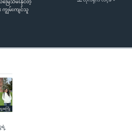
ြေသိမ်းနိုင်တဲ့
EMBED
း ကျွမ်းကျင်သူ
ရဲ့