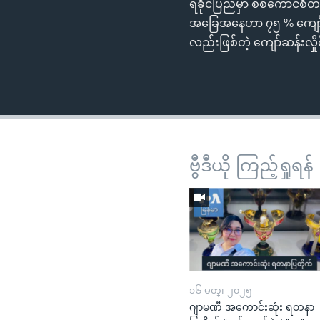
ရခိုင်ပြည်မှာ စစ်ကောင်စီတ
အခြေအနေဟာ ၇၅ % ကျော် ရှိ
လည်းဖြစ်တဲ့ ကျော်ဆန်းလှိ
ဗွီဒီယို ကြည့်ရှုရန်
၁၆ မတ္၊ ၂၀၂၅
ဂျာမဏီ အကောင်းဆုံး ရတနာ