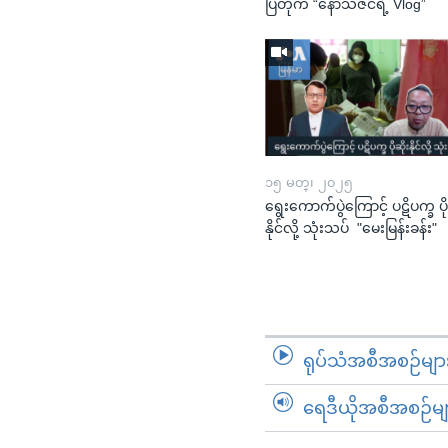
ပြတိုက် “နော်သဇင်ရဲ့ Vlog”
၁၅ မတ္၊ ၂၀၂၅
ရွေးကောက်ပွဲကြောင့် ပဋိပက္ခ ပို
နိုင်လို့ သုံးသပ် "မေးမြန်းခန်း"
ရုပ်သံအစီအစဉ်မျာ
ရေဒီယိုအစီအစဉ်မျ