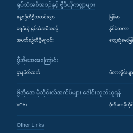
ရုပ်သံအစီအစဉ်နှင့် ဗွီဒီယိုကဏ္ဍများ
နေ့စဉ်တီဗွီသတင်းလွှာ
မြန်မာ
ရေဒီယို ရုပ်သံအစီအစဉ်
နိုင်ငံတကာ
အပတ်စဉ်တီဗွီမဂ္ဂဇင်း
တွေ့ဆုံမေးမြန
ဗွီအိုအေအကြောင်း
ဌာနမိတ်ဆက်
မီတာလှိုင်းမျာ
ဗွီအိုအေ မိုဘိုင်းလ်အက်ပ်များ ဒေါင်းလုတ်ယူရန်
Learning English
VOA+
ဗွီအိုအေမိုဘ
ဗွီအိုအေ လူမှုကွန်ယက်များ
Other Links