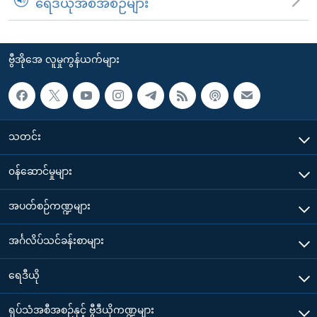
ရေဒီယိုအစီအစဉ်များ
ဗွီအိုအေ လူမှုကွန်ယက်များ
သတင်း
၀န်ဆောင်မှုများ
အပတ်စဉ်ကဏ္ဍများ
အင်္ဂလိပ်သင်ခန်းစာများ
ရေဒီယို
ရုပ်သံအစီအစဉ်နှင့် ဗွီဒီယိုကဏ္ဍများ