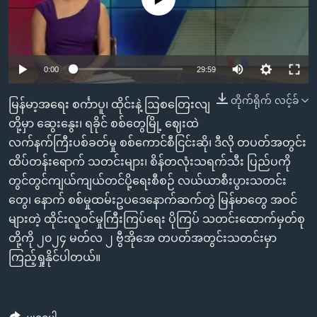
အ
သုတပဒေသာ အင်္ဂလိပ်စာ
ညွန်း
Learning English
စာမျက်နှာ
သို့
ဗွီအိုအေ လူမှုကွန်ယက်များ
0:00
29:59
ကျော်
ကြည့်
တိုက်ရိုက် လင့်ခ်
မြန်မာ့အရေး စင်္ကာပူ၊ ထိုင်းနဲ့ ဩစတြေးလျ
ရန်
တို့မှာ ဆွေးနွေး၊ ရခိုင် စစ်တွေမြို့ ဈေးထဲ
ဘာသာစကားများ
ရှာဖွေ
လက်နက်ကြီးပစ်ခတ်မှု စစ်ကောင်စီငြင်းဆို၊ ဒီလို တပတ်အတွင်း
ရန်
ထိပ်တန်းရောက် သတင်းများ၊ စိန်တလုံးသရက်သီး ပြည်ပကို
နေရာ
တွင်တွင်ကျယ်ကျယ်တင်ပို့ရေးစီစဉ် လယ်ယာစီးပွားသတင်း
သို့
တွေ၊ နောက် စစ်မှုထမ်းဥပဒေနောက်ဆက်တွဲ မြန်မာတွေ အဝင်
ကျော်
များတဲ့ ထိုင်းလူဝင်မှုကြီးကြပ်ရေး ပိုကြပ် သတင်းထောက်မှတ်စု
ရန်
တို့ကို ၂၀၂၄ မတ်လ ၂ ဗွီအိုအေ တပတ်အတွင်းသတင်းမှာ
ကြည့်ရှုနိုင်ပါတယ်။