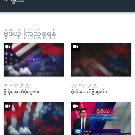
မျှဝေပါ
ဗွီဒီယို ကြည့်ရှုရန်
၃၀ မတ္၊ ၂၀၂၅
၂၃ မတ္၊ ၂၀၂၅
ဗွီအိုအေ တီဗွီမဂ္ဂဇင်း
ဗွီအိုအေ တီဗွီမဂ္ဂဇင်း