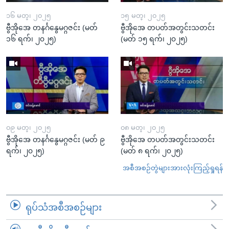
၁၆ မတ္၊ ၂၀၂၅
၁၅ မတ္၊ ၂၀၂၅
ဗွီအိုအေ တနင်္ဂနွေမဂ္ဂဇင်း (မတ်
ဗွီအိုအေ တပတ်အတွင်းသတင်း
၁၆ ရက်၊ ၂၀၂၅)
(မတ် ၁၅ ရက်၊ ၂၀၂၅)
၀၉ မတ္၊ ၂၀၂၅
၀၈ မတ္၊ ၂၀၂၅
ဗွီအိုအေ တနင်္ဂနွေမဂ္ဂဇင်း (မတ် ၉
ဗွီအိုအေ တပတ်အတွင်းသတင်း
ရက်၊ ၂၀၂၅)
(မတ် ၈ ရက်၊ ၂၀၂၅)
အစီအစဉ်တွဲများအားလုံးကြည့်ရှုရန်
ရုပ်သံအစီအစဉ်များ