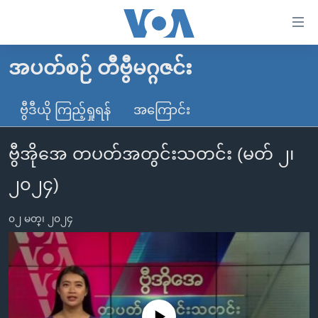
သုံး
ရ
လွယ်ကူ
အပတ်စဉ် တီဗွီမဂ္ဂဇင်း
မူလစာမျက်နှာ
စေ
မြန်မာ
ဗွီဒီယို ကြည့်ရှုရန်
အကြောင်း
သည့်
ကမ္ဘာ့သတင်းများ
Link
ဗွီအိုအေ တပတ်အတွင်းသတင်း (မတ် ၂၊
ဗွီဒီယို
နိုင်ငံတကာ
များ
သတင်းလွတ်လပ်ခွင့်
အမေရိကန်
၂၀၂၄)
ပင်မ
ရပ်ဝန်းတခု လမ်းတခု အလွန်
တရုတ်
အကြောင်းအရာ
၀၂ မတ္၊ ၂၀၂၄
သို့
အင်္ဂလိပ်စာလေ့လာမယ်
အစ္စရေး-ပါလက်စတိုင်း
ကျော်
အပတ်စဉ်ကဏ္ဍများ
အမေရိကန်သုံးအီဒီယံ
ကြည့်
ရေဒီယိုနှင့်ရုပ်သံ အချက်အလက်များ
မကြေးမုံရဲ့ အင်္ဂလိပ်စာ
ရေဒီယို
ရန်
ပင်မ
ရေဒီယို/တီဗွီအစီအစဉ်
ရုပ်ရှင်ထဲက အင်္ဂလိပ်စာ
တီဗွီ
No media source currently available