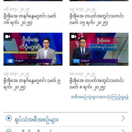
၁၆ မတ္၊ ၂၀၂၅
၁၅ မတ္၊ ၂၀၂၅
ဗွီအိုအေ တနင်္ဂနွေမဂ္ဂဇင်း (မတ်
ဗွီအိုအေ တပတ်အတွင်းသတင်း
၁၆ ရက်၊ ၂၀၂၅)
(မတ် ၁၅ ရက်၊ ၂၀၂၅)
၀၉ မတ္၊ ၂၀၂၅
၀၈ မတ္၊ ၂၀၂၅
ဗွီအိုအေ တနင်္ဂနွေမဂ္ဂဇင်း (မတ် ၉
ဗွီအိုအေ တပတ်အတွင်းသတင်း
ရက်၊ ၂၀၂၅)
(မတ် ၈ ရက်၊ ၂၀၂၅)
အစီအစဉ်တွဲများအားလုံးကြည့်ရှုရန်
ရုပ်သံအစီအစဉ်များ