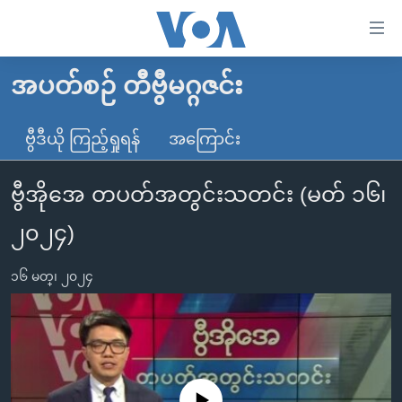
သုံး
ရ
လွယ်ကူ
အပတ်စဉ် တီဗွီမဂ္ဂဇင်း
မူလစာမျက်နှာ
စေ
မြန်မာ
ဗွီဒီယို ကြည့်ရှုရန်
အကြောင်း
သည့်
ကမ္ဘာ့သတင်းများ
Link
ဗွီအိုအေ တပတ်အတွင်းသတင်း (မတ် ၁၆၊
ဗွီဒီယို
နိုင်ငံတကာ
များ
သတင်းလွတ်လပ်ခွင့်
အမေရိကန်
၂၀၂၄)
ပင်မ
ရပ်ဝန်းတခု လမ်းတခု အလွန်
တရုတ်
အကြောင်းအရာ
၁၆ မတ္၊ ၂၀၂၄
သို့
အင်္ဂလိပ်စာလေ့လာမယ်
အစ္စရေး-ပါလက်စတိုင်း
ကျော်
အပတ်စဉ်ကဏ္ဍများ
အမေရိကန်သုံးအီဒီယံ
ကြည့်
ရေဒီယိုနှင့်ရုပ်သံ အချက်အလက်များ
မကြေးမုံရဲ့ အင်္ဂလိပ်စာ
ရေဒီယို
ရန်
ပင်မ
ရေဒီယို/တီဗွီအစီအစဉ်
ရုပ်ရှင်ထဲက အင်္ဂလိပ်စာ
တီဗွီ
No media source currently available