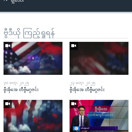
မျှဝေပါ
ဗွီဒီယို ကြည့်ရှုရန်
၃၀ မတ္၊ ၂၀၂၅
၂၃ မတ္၊ ၂၀၂၅
ဗွီအိုအေ တီဗွီမဂ္ဂဇင်း
ဗွီအိုအေ တီဗွီမဂ္ဂဇင်း