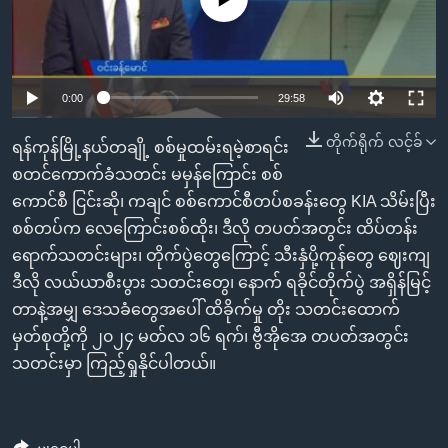
အ
သုတပဒေသာ အင်္ဂလိပ်စာ
ညွန်း
Learning English
စာမျက်နှာ
သို့
ဗွီအိုအေ လူမှုကွန်ယက်များ
0:00
29:58
ကျော်
ကြည့်
တိုက်ရိုက် လင့်ခ်
ရန်ကုန်မြို့နယ်တချို့ စစ်မှုထမ်းရမဲ့စာရင်း
ရန်
စတင်ကောက်ခံသတင်း မမှန်ကြောင်း စစ်
ဘာသာစကားများ
ရှာဖွေ
ကောင်စီ ငြင်းဆို၊ ကချင် စစ်ကောင်စီတပ်စခန်းတွေ KIA သိမ်းပြီး
ရန်
စစ်တပ်က လေကြောင်းစစ်ထိုး၊ ဒီလို တပတ်အတွင်း ထိပ်တန်း
နေရာ
ရောက်သတင်းများ၊ တိုက်ပွဲတွေကြောင့် သီးနှံပို့ကုန်တွေ ဈေးကျ
သို့
ဒီလို လယ်ယာစီးပွား သတင်းတွေ၊ နောက် ရခိုင်တိုက်ပွဲ အရှိန်မြင့်
ကျော်
တာနဲ့အမျှ ဒေသခံတွေအပေါ် ထိခိုက်မှု တိုး သတင်းထောက်
ရန်
မှတ်စုတို့ကို ၂၀၂၄ မတ်လ ၁၆ ရက်၊ ဗွီအိုအေ တပတ်အတွင်း
သတင်းမှာ ကြည့်ရှုနိုင်ပါတယ်။