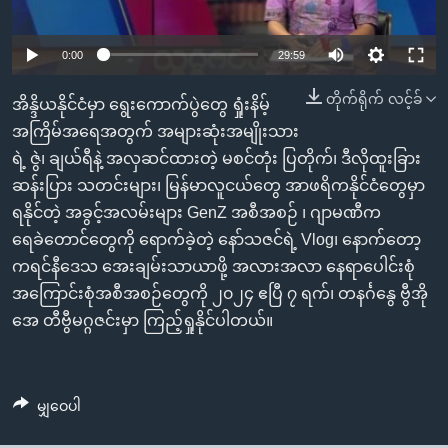
အ
သုတပဒေသာ အင်္ဂလိပ်စာ
ညွန်း
Learning English
0:00
29:59
စာမျက်နှာ
သို့
ဗွီအိုအေ လူမှုကွန်ယက်များ
တိုက်ရိုက် လင့်ခ်
အိန္ဒိယနိုင်ငံမှာ ရွေးကောက်ပွဲတွေ ရှုံးနိမ့်
ကျော်
အကြိမ်အရေအတွက် အများဆုံးအမျိုးသား
ကြည့်
ရဲ့ ဇွဲ၊ ချယ်ရီနဲ့ အလှဆင်ထားတဲ့ မစင်တုံး ပြတိုက်၊ ဒီလိုထူးခြား
ရန်
ဘာသာစကားများ
ဆန်းပြား သတင်းများ၊ မြန်မာလူငယ်တွေ အာဖရိကနိုင်ငံတွေမှာ
ရှာဖွေ
ရနိုင်တဲ့ အခွင့်အလမ်းများ GenZ အစီအစဉ် ၊ ဂျာမဏီက
ရန်
ရေခဲတောင်တွေကို ရောက်ခဲ့တဲ့ နော်သဇင်ရဲ့ Vlog၊ နောက်တော့
နေရာ
ကရင်နီဒေသ အေးချမ်းသာယာဖို့ အလားအလာ နေရာပေါင်းစုံ
သို့
အကြောင်းစုံအစီအစဉ်တွေကို ၂၀၂၄ ဧပြီ ၇ ရက်၊ တနင်္ဂနွေ ဗွီအို
ကျော်
အေ တီဗွီမဂ္ဂဇင်းမှာ ကြည့်ရှုနိုင်ပါတယ်။
ရန်
မျှဝေပါ