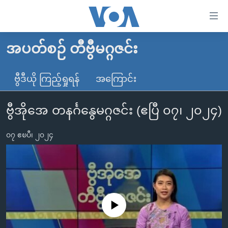
သုံး
ရ
လွယ်ကူ
အပတ်စဉ် တီဗွီမဂ္ဂဇင်း
မူလစာမျက်နှာ
စေ
မြန်မာ
ဗွီဒီယို ကြည့်ရှုရန်
အကြောင်း
သည့်
ကမ္ဘာ့သတင်းများ
Link
ဗွီအိုအေ တနင်္ဂနွေမဂ္ဂဇင်း (ဧပြီ ၀၇၊ ၂၀၂၄)
ဗွီဒီယို
နိုင်ငံတကာ
များ
သတင်းလွတ်လပ်ခွင့်
အမေရိကန်
ပင်မ
၀၇ ဧၿပီ၊ ၂၀၂၄
ရပ်ဝန်းတခု လမ်းတခု အလွန်
တရုတ်
အကြောင်းအရာ
သို့
အင်္ဂလိပ်စာလေ့လာမယ်
အစ္စရေး-ပါလက်စတိုင်း
ကျော်
အပတ်စဉ်ကဏ္ဍများ
အမေရိကန်သုံးအီဒီယံ
ကြည့်
ရေဒီယိုနှင့်ရုပ်သံ အချက်အလက်များ
မကြေးမုံရဲ့ အင်္ဂလိပ်စာ
ရေဒီယို
ရန်
No media source currently available
ပင်မ
ရေဒီယို/တီဗွီအစီအစဉ်
ရုပ်ရှင်ထဲက အင်္ဂလိပ်စာ
တီဗွီ