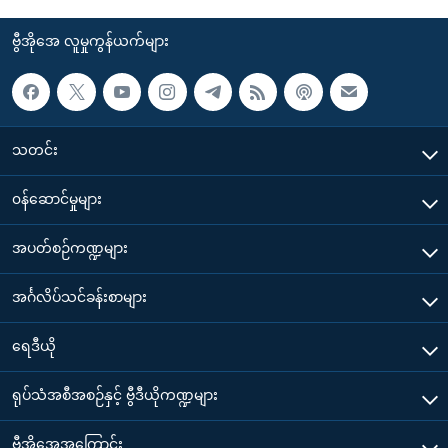
ဗွီအိုအေ လူမှုကွန်ယက်များ
သတင်း
၀န်ဆောင်မှုများ
အပတ်စဉ်ကဏ္ဍများ
အင်္ဂလိပ်သင်ခန်းစာများ
ရေဒီယို
ရုပ်သံအစီအစဉ်နှင့် ဗွီဒီယိုကဏ္ဍများ
ဗွီအိုအေအကြောင်း