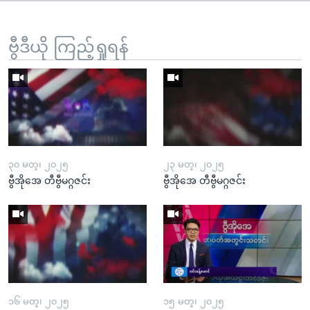
ဗွီဒီယို ကြည့်ရှုရန်
၃၀ မတ္၊ ၂၀၂၅
၂၃ မတ္၊ ၂၀၂၅
ဗွီအိုအေ တီဗွီမဂ္ဂဇင်း
ဗွီအိုအေ တီဗွီမဂ္ဂဇင်း
၁၆ မတ္၊ ၂၀၂၅
၁၅ မတ္၊ ၂၀၂၅