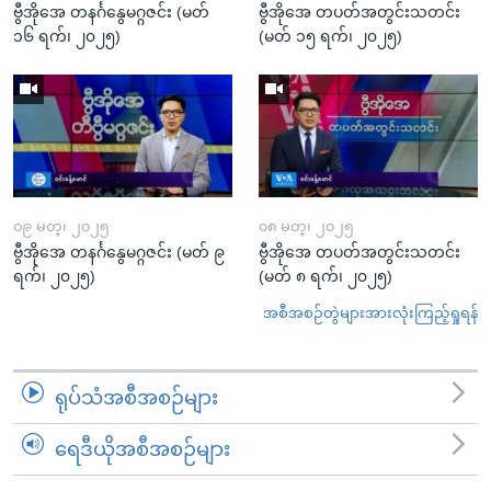
ဗွီအိုအေ တနင်္ဂနွေမဂ္ဂဇင်း (မတ်
ဗွီအိုအေ တပတ်အတွင်းသတင်း
၁၆ ရက်၊ ၂၀၂၅)
(မတ် ၁၅ ရက်၊ ၂၀၂၅)
၀၉ မတ္၊ ၂၀၂၅
၀၈ မတ္၊ ၂၀၂၅
ဗွီအိုအေ တနင်္ဂနွေမဂ္ဂဇင်း (မတ် ၉
ဗွီအိုအေ တပတ်အတွင်းသတင်း
ရက်၊ ၂၀၂၅)
(မတ် ၈ ရက်၊ ၂၀၂၅)
အစီအစဉ်တွဲများအားလုံးကြည့်ရှုရန်
ရုပ်သံအစီအစဉ်များ
ရေဒီယိုအစီအစဉ်များ