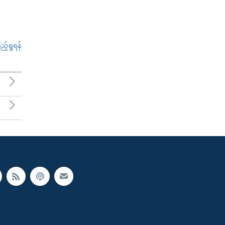
်ရှုရန်