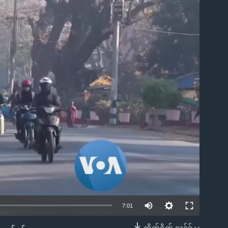
ble
7:01
တိုက်ရိုက် လင့်ခ်