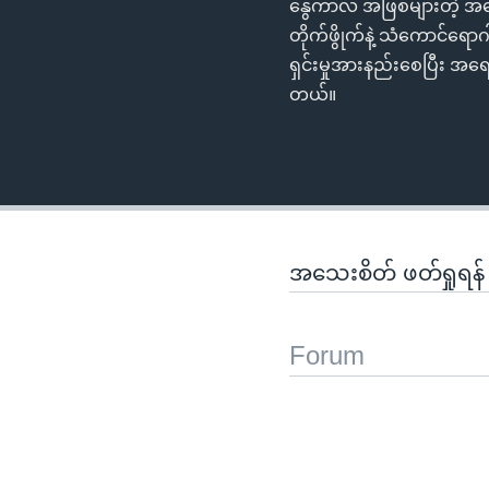
နွေကာလ အဖြစ်များတဲ့ အရေပြ
တိုက်ဖွိုက်နဲ့ သံကောင်ရ
ရှင်းမှုအားနည်းစေပြီး အ
တယ်။
အသေးစိတ် ဖတ်ရှုရန
Forum