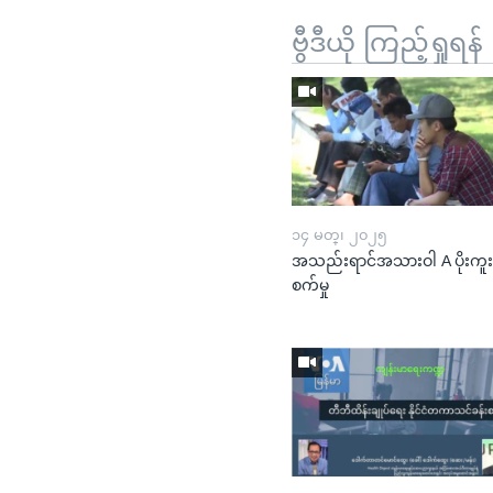
ဗွီဒီယို ကြည့်ရှုရန်
၁၄ မတ္၊ ၂၀၂၅
အသည်းရာင်အသားဝါ A ပိုးကူ
စက်မှု