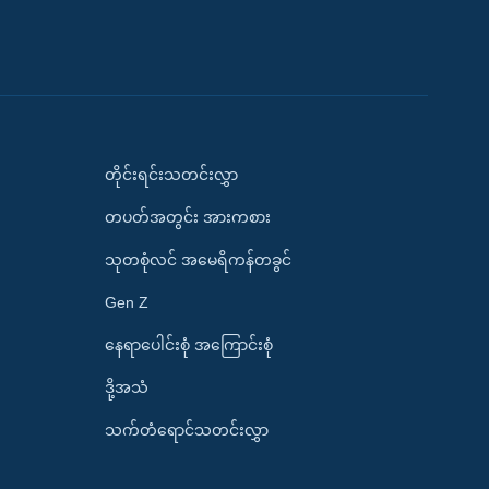
တိုင်းရင်းသတင်းလွှာ
တပတ်အတွင်း အားကစား
သုတစုံလင် အမေရိကန်တခွင်
Gen Z
နေရာပေါင်းစုံ အကြောင်းစုံ
ဒို့အသံ
သက်တံရောင်သတင်းလွှာ