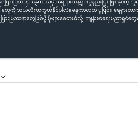
ားပြဿနာ နွေကာလမှာ ရေရှားသန့်ရှင်းမှုနည်းပြီး ဖြစ်နိုင်တဲ့ အူ‌ရ
ောဂါတွေကို ဘယ်လိုကာကွယ်နိုင်ပါလဲ။ နွေကာလထဲ ပူပြင်း၊ ရေရှားတ
ရေပြားပြဿနာတွေဖြစ်ဖို့ ပိုများစေတယ်လို့ ကျန်းမာရေးပညာရှင်
်