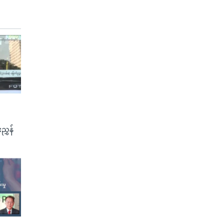
ညွှန်