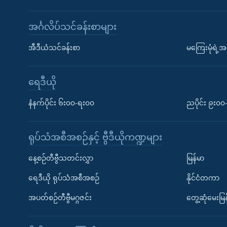
အင်္ဂလိပ်သင်ခန်းစာများ
အီဒီယံသင်ခန်းစာ
မကြေးမုံရဲ့အင
ရေဒီယို
နံနက်ပိုင်း ၆း၀၀-ရး၀၀
ညပိုင်း ၉း၀
ရုပ်သံအစီအစဉ်နှင့် ဗွီဒီယိုကဏ္ဍများ
နေ့စဉ်တီဗွီသတင်းလွှာ
မြန်မာ
ရေဒီယို ရုပ်သံအစီအစဉ်
နိုင်ငံတကာ
အပတ်စဉ်တီဗွီမဂ္ဂဇင်း
တွေ့ဆုံမေးမြန