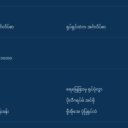
်္ဂလိပ်စာ
ရုပ်ရှင်ထဲက အင်္ဂလိပ်စာ
၀-၁၀း၀၀
ရေမြေခြားမှ ရုပ်ပုံလွှာ
ပိုလီဂရပ်ဖ်.အင်ဖို
်းခန်း
ဗွီအိုအေ ပုံပြရုပ်သံ