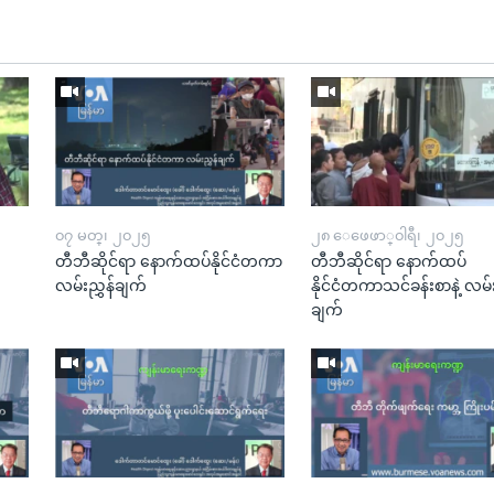
၀၇ မတ္၊ ၂၀၂၅
၂၈ ေဖေဖာ္၀ါရီ၊ ၂၀၂၅
း
တီဘီဆိုင်ရာ နောက်ထပ်နိုင်ငံတကာ
တီဘီဆိုင်ရာ နောက်ထပ်
လမ်းညွှန်ချက်
နိုင်ငံတကာသင်ခန်းစာနဲ့ လမ်း
ချက်