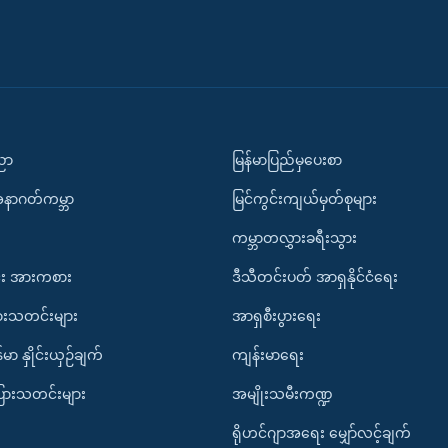
ပညာ
မြန်မာပြည်မှပေးစာ
အနာဂတ်ကမ္ဘာ
မြင်ကွင်းကျယ်မှတ်စုများ
ကမ္ဘာတလွှားခရီးသွား
း အားကစား
ဒီသီတင်းပတ် အာရှနိုင်ငံရေး
ားသတင်းများ
အာရှစီးပွားရေး
်မာ နှိုင်းယှဉ်ချက်
ကျန်းမာရေး
ပြားသတင်းများ
အမျိုးသမီးကဏ္ဍ
ရိုဟင်ဂျာအရေး မျှော်လင့်ချက်