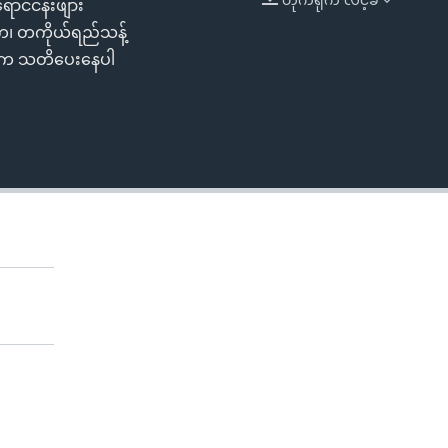
ောင်ငန်းဖျား
EMBED
ာက၊ တကိုယ်ရည်သန့်
တွေက သတိပေးနေပါ