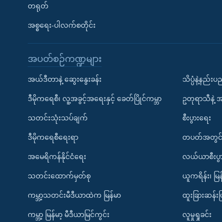
တရုတ်
အစ္စရေး-ပါလက်စတိုင်း
အပတ်စဉ်ကဏ္ဍများ
အယ်ဒီတာနဲ့ ဆွေးနွေးခန်း
သိပ္ပံနဲ့နည်း
ဒီမိုကရေစီ၊ လူ့အခွင့်အရေးနှင့် ခေတ်ပြိုင်ကမ္ဘာ
ဥတုရာသီနဲ့ 
သတင်းသုံးသပ်ချက်
စီးပွားရေး
ဒီမိုကရေစီရေးရာ
တပတ်အတွင်
အမေရိကန်နိုင်ငံရေး
လယ်ယာစီးပွ
သတင်းထောက်မှတ်စု
ယူကရိန်း၊ မြန
ကမ္ဘာ့သတင်းမီဒီယာထဲက မြန်မာ
ထူးခြားဆန်း
ကမ္ဘာ့ မြန်မာ့ မီဒီယာမြင်ကွင်း
လူမှုရှုခင်း