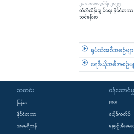
၂၁ ေဖေဖာ္၀ါရီ၊ ၂၀၂၅
တီဘီထိန်းချုပ်ရေး နိုင်ငံတကာ
သင်ခန်းစာ
ရုပ်သံအစီအစဉ်မျာ
ရေဒီယိုအစီအစဉ်မျ
သတင်း
၀န်ဆောင်မှ
မြန်မာ
RSS
နိုင်ငံတကာ
ပေါ့ဒ်ကတ်စ်
အမေရိကန်
နေ့စဉ်အီးမေ