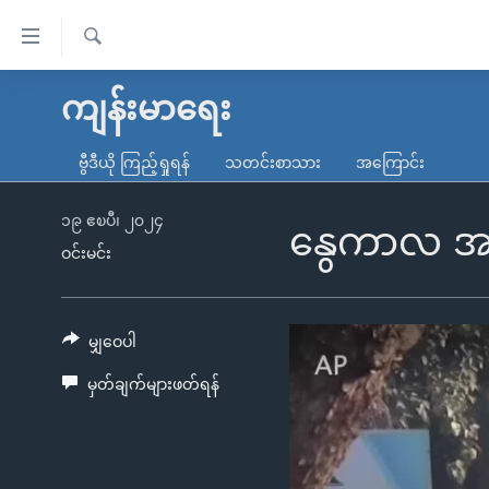
သုံး
ရ
ရှာဖွေ
လွယ်ကူ
မူလစာမျက်နှာ
ကျန်းမာရေး
ရ
စေ
မြန်မာ
လာ
ဗွီဒီယို ကြည့်ရှုရန်
သတင်းစာသား
အကြောင်း
သည့်
ဒ်
ကမ္ဘာ့သတင်းများ
Link
ဗွီဒီယို
နိုင်ငံတကာ
၁၉ ဧၿပီ၊ ၂၀၂၄
နွေကာလ အဖ
များ
ဝင်းမင်း
သတင်းလွတ်လပ်ခွင့်
အမေရိကန်
ပင်မ
ရပ်ဝန်းတခု လမ်းတခု အလွန်
တရုတ်
အကြောင်းအရာ
အင်္ဂလိပ်စာလေ့လာမယ်
အစ္စရေး-ပါလက်စတိုင်း
မျှဝေပါ
သို့
အပတ်စဉ်ကဏ္ဍများ
အမေရိကန်သုံးအီဒီယံ
ကျော်
မှတ်ချက်များဖတ်ရန်
ကြည့်
ရေဒီယိုနှင့်ရုပ်သံ အချက်အလက်များ
မကြေးမုံရဲ့ အင်္ဂလိပ်စာ
ရေဒီယို
ရန်
ရေဒီယို/တီဗွီအစီအစဉ်
ရုပ်ရှင်ထဲက အင်္ဂလိပ်စာ
တီဗွီ
ပင်မ