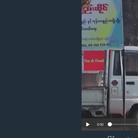
သုတပဒေသာ အင်္ဂလိပ်စာ
အ
ညွန်း
စာမျက်နှာ
သို့
ကျော်
ကြည့်
ရန်
ရှာဖွေ
ရန်
နေရာ
သို့
ကျော်
ရန်
0:00