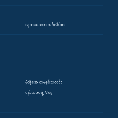
သုတပဒေသာ အင်္ဂလိပ်စာ
ဗွီအိုအေ တမိနစ်သတင်း
နော်သဇင်ရဲ့ Vlog