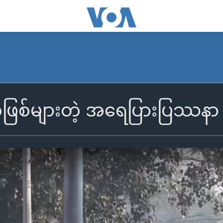
ြစ်များတဲ့ အရေပြားပြဿနာ