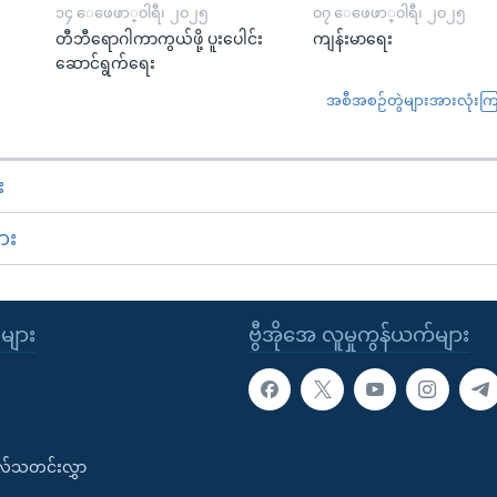
၁၄ ေဖေဖာ္၀ါရီ၊ ၂၀၂၅
၀၇ ေဖေဖာ္၀ါရီ၊ ၂၀၂၅
တီဘီရောဂါကာကွယ်ဖို့ ပူးပေါင်း
ကျန်းမာရေး
ဆောင်ရွက်ရေး
အစီအစဉ်တွဲများအားလုံးကြည့
း
ား
ုများ
ဗွီအိုအေ လူမှုကွန်ယက်များ
းလ်သတင်းလွှာ