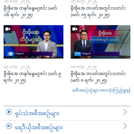
၁၆ မတ္၊ ၂၀၂၅
၁၅ မတ္၊ ၂၀၂၅
ဗွီအိုအေ တနင်္ဂနွေမဂ္ဂဇင်း (မတ်
ဗွီအိုအေ တပတ်အတွင်းသတင်း
၁၆ ရက်၊ ၂၀၂၅)
(မတ် ၁၅ ရက်၊ ၂၀၂၅)
၀၉ မတ္၊ ၂၀၂၅
၀၈ မတ္၊ ၂၀၂၅
ဗွီအိုအေ တနင်္ဂနွေမဂ္ဂဇင်း (မတ် ၉
ဗွီအိုအေ တပတ်အတွင်းသတင်း
ရက်၊ ၂၀၂၅)
(မတ် ၈ ရက်၊ ၂၀၂၅)
အစီအစဉ်တွဲများအားလုံးကြည့်ရှုရန်
ရုပ်သံအစီအစဉ်များ
ရေဒီယိုအစီအစဉ်များ