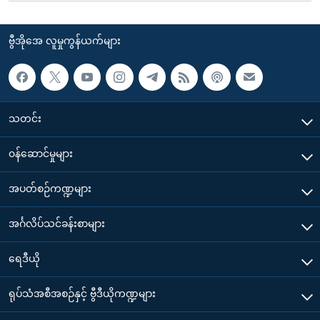
ဗွီအိုအေ လူမှုကွန်ယက်များ
သတင်း
၀န်ဆောင်မှုများ
အပတ်စဉ်ကဏ္ဍများ
အင်္ဂလိပ်သင်ခန်းစာများ
ရေဒီယို
ရုပ်သံအစီအစဉ်နှင့် ဗွီဒီယိုကဏ္ဍများ