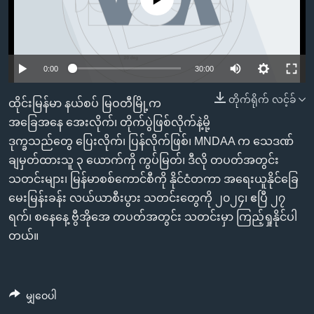
အ
သုတပဒေသာ အင်္ဂလိပ်စာ
ညွန်း
Learning English
စာမျက်နှာ
သို့
ဗွီအိုအေ လူမှုကွန်ယက်များ
0:00
30:00
ကျော်
ကြည့်
တိုက်ရိုက် လင့်ခ်
ထိုင်းမြန်မာ နယ်စပ် မြဝတီမြို့က
ရန်
အခြေအနေ အေးလိုက်၊ တိုက်ပွဲဖြစ်လိုက်နဲ့မို့
ဘာသာစကားများ
ရှာဖွေ
ဒုက္ခသည်တွေ ပြေးလိုက်၊ ပြန်လိုက်ဖြစ်၊ MNDAA က သေဒဏ်
ရန်
ချမှတ်ထားသူ ၃ ယောက်ကို ကွပ်မြတ်၊ ဒီလို တပတ်အတွင်း
နေရာ
သတင်းများ၊ မြန်မာစစ်ကောင်စီကို နိုင်ငံတကာ အရေးယူနိုင်ခြေ
သို့
မေးမြန်းခန်း လယ်ယာစီးပွား သတင်းတွေကို ၂၀၂၄၊ ဧပြီ ၂၇
ကျော်
ရက်၊ စနေနေ့ ဗွီအိုအေ တပတ်အတွင်း သတင်းမှာ ကြည့်ရှုနိုင်ပါ
ရန်
တယ်။
မျှဝေပါ