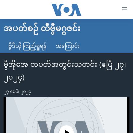
သုံး
ရ
လွယ်ကူ
အပတ်စဉ် တီဗွီမဂ္ဂဇင်း
မူလစာမျက်နှာ
စေ
မြန်မာ
ဗွီဒီယို ကြည့်ရှုရန်
အကြောင်း
သည့်
ကမ္ဘာ့သတင်းများ
Link
ဗွီအိုအေ တပတ်အတွင်းသတင်း (ဧပြီ ၂၇၊
ဗွီဒီယို
နိုင်ငံတကာ
များ
သတင်းလွတ်လပ်ခွင့်
အမေရိကန်
၂၀၂၄)
ပင်မ
ရပ်ဝန်းတခု လမ်းတခု အလွန်
တရုတ်
အကြောင်းအရာ
၂၇ ဧၿပီ၊ ၂၀၂၄
သို့
အင်္ဂလိပ်စာလေ့လာမယ်
အစ္စရေး-ပါလက်စတိုင်း
ကျော်
အပတ်စဉ်ကဏ္ဍများ
အမေရိကန်သုံးအီဒီယံ
ကြည့်
ရေဒီယိုနှင့်ရုပ်သံ အချက်အလက်များ
မကြေးမုံရဲ့ အင်္ဂလိပ်စာ
ရေဒီယို
ရန်
ပင်မ
ရေဒီယို/တီဗွီအစီအစဉ်
ရုပ်ရှင်ထဲက အင်္ဂလိပ်စာ
တီဗွီ
No media source currently available