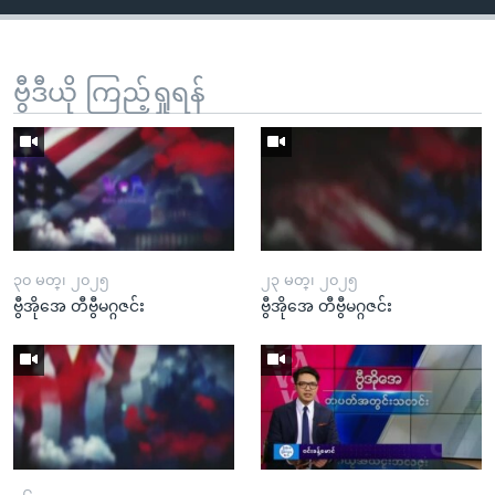
ဗွီဒီယို ကြည့်ရှုရန်
၃၀ မတ္၊ ၂၀၂၅
၂၃ မတ္၊ ၂၀၂၅
ဗွီအိုအေ တီဗွီမဂ္ဂဇင်း
ဗွီအိုအေ တီဗွီမဂ္ဂဇင်း