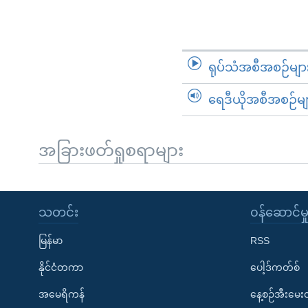
ရုပ်သံအစီအစဉ်မျာ
ရေဒီယိုအစီအစဉ်မျ
အခြားဖတ်ရှုစရာများ
သတင်း
၀န်ဆောင်မှ
မြန်မာ
RSS
နိုင်ငံတကာ
ပေါ့ဒ်ကတ်စ်
အမေရိကန်
နေ့စဉ်အီးမေ