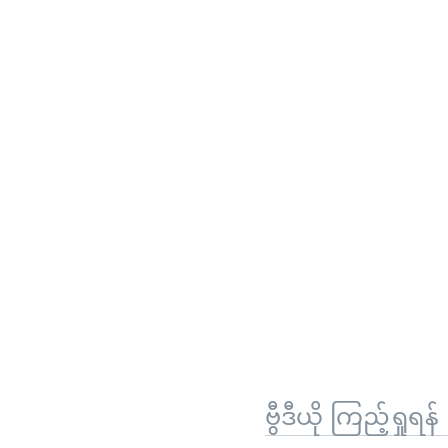
ဗွီဒီယို ကြည့်ရှုရန်