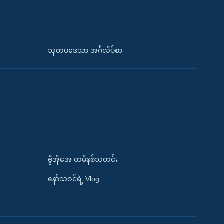
သုတပဒေသာ အင်္ဂလိပ်စာ
ဗွီအိုအေ တမိနစ်သတင်း
နော်သဇင်ရဲ့ Vlog