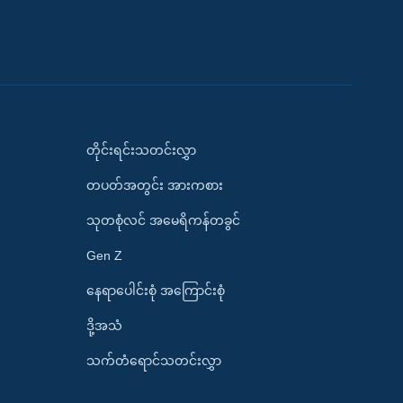
တိုင်းရင်းသတင်းလွှာ
တပတ်အတွင်း အားကစား
သုတစုံလင် အမေရိကန်တခွင်
Gen Z
နေရာပေါင်းစုံ အကြောင်းစုံ
ဒို့အသံ
သက်တံရောင်သတင်းလွှာ