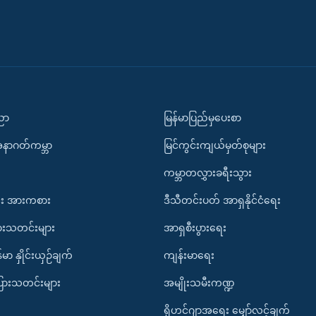
ပညာ
မြန်မာပြည်မှပေးစာ
အနာဂတ်ကမ္ဘာ
မြင်ကွင်းကျယ်မှတ်စုများ
ကမ္ဘာတလွှားခရီးသွား
း အားကစား
ဒီသီတင်းပတ် အာရှနိုင်ငံရေး
ားသတင်းများ
အာရှစီးပွားရေး
်မာ နှိုင်းယှဉ်ချက်
ကျန်းမာရေး
ပြားသတင်းများ
အမျိုးသမီးကဏ္ဍ
ရိုဟင်ဂျာအရေး မျှော်လင့်ချက်