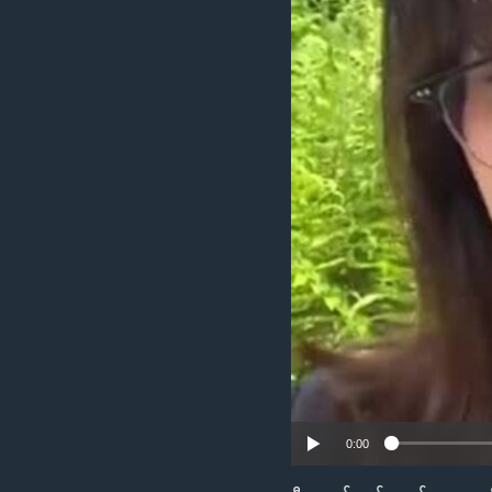
သုတပဒေသာ အင်္ဂလိပ်စာ
အ
ညွန်း
စာမျက်နှာ
သို့
ကျော်
ကြည့်
ရန်
ရှာဖွေ
ရန်
နေရာ
သို့
ကျော်
ရန်
0:00