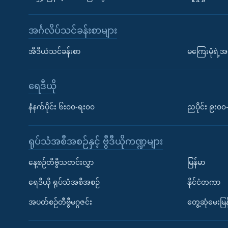
အင်္ဂလိပ်သင်ခန်းစာများ
အီဒီယံသင်ခန်းစာ
မကြေးမုံရဲ့အင
ရေဒီယို
နံနက်ပိုင်း ၆း၀၀-ရး၀၀
ညပိုင်း ၉း၀
ရုပ်သံအစီအစဉ်နှင့် ဗွီဒီယိုကဏ္ဍများ
နေ့စဉ်တီဗွီသတင်းလွှာ
မြန်မာ
ရေဒီယို ရုပ်သံအစီအစဉ်
နိုင်ငံတကာ
အပတ်စဉ်တီဗွီမဂ္ဂဇင်း
တွေ့ဆုံမေးမြန