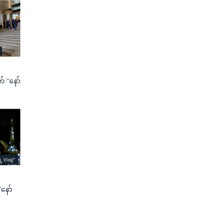
က် “နော်
နော်