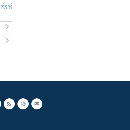
်ရှုရန်