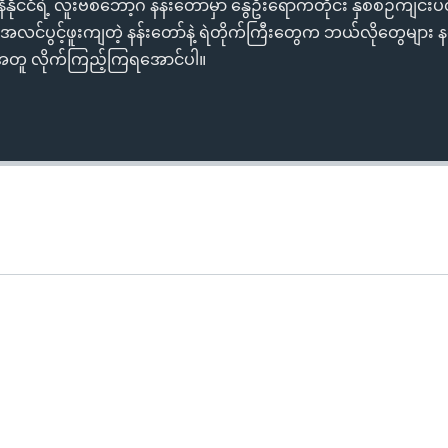
င်ငံရဲ့ လူးဗစ်ဘော့ဂ် နန်းတော်မှာ နွေဦးရောက်တိုင်း နှစ်စဉ်ကျင်းပတဲ
ုံအလင်ပွင့်ဖူးကျတဲ့ နန်းတော်နဲ့ ရဲတိုက်ကြီးတွေက ဘယ်လိုတွေများ 
့အတူ လိုက်ကြည့်ကြရအောင်ပါ။