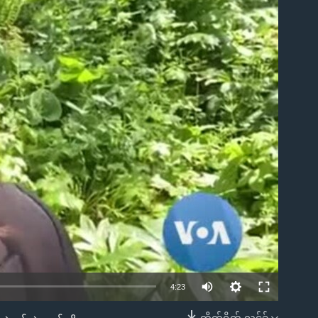
ble
4:23
တိုက်ရိုက် လင့်ခ်