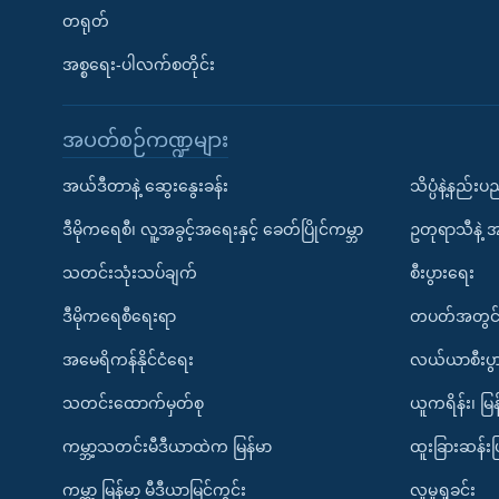
တရုတ်
အစ္စရေး-ပါလက်စတိုင်း
အပတ်စဉ်ကဏ္ဍများ
အယ်ဒီတာနဲ့ ဆွေးနွေးခန်း
သိပ္ပံနဲ့နည်း
ဒီမိုကရေစီ၊ လူ့အခွင့်အရေးနှင့် ခေတ်ပြိုင်ကမ္ဘာ
ဥတုရာသီနဲ့ 
သတင်းသုံးသပ်ချက်
စီးပွားရေး
ဒီမိုကရေစီရေးရာ
တပတ်အတွင်
အမေရိကန်နိုင်ငံရေး
လယ်ယာစီးပွ
သတင်းထောက်မှတ်စု
ယူကရိန်း၊ မြန
ကမ္ဘာ့သတင်းမီဒီယာထဲက မြန်မာ
ထူးခြားဆန်း
ကမ္ဘာ့ မြန်မာ့ မီဒီယာမြင်ကွင်း
လူမှုရှုခင်း