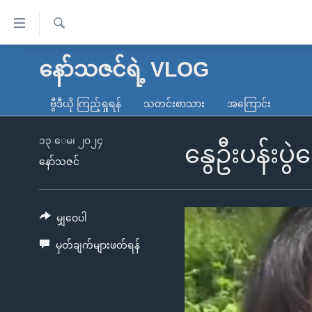
သုံး
ရ
ရှာဖွေ
လွယ်ကူ
မူလစာမျက်နှာ
နော်သဇင်ရဲ့ VLOG
ရ
စေ
မြန်မာ
လာ
ဗွီဒီယို ကြည့်ရှုရန်
သတင်းစာသား
အကြောင်း
သည့်
ဒ်
ကမ္ဘာ့သတင်းများ
Link
ဗွီဒီယို
နိုင်ငံတကာ
၁၃ ေမ၊ ၂၀၂၄
နွေဦးပန်းပွဲ
များ
နော်သဇင်
သတင်းလွတ်လပ်ခွင့်
အမေရိကန်
ပင်မ
ရပ်ဝန်းတခု လမ်းတခု အလွန်
တရုတ်
အကြောင်းအရာ
အင်္ဂလိပ်စာလေ့လာမယ်
အစ္စရေး-ပါလက်စတိုင်း
မျှဝေပါ
သို့
အပတ်စဉ်ကဏ္ဍများ
အမေရိကန်သုံးအီဒီယံ
ကျော်
မှတ်ချက်များဖတ်ရန်
ကြည့်
ရေဒီယိုနှင့်ရုပ်သံ အချက်အလက်များ
မကြေးမုံရဲ့ အင်္ဂလိပ်စာ
ရေဒီယို
ရန်
ရေဒီယို/တီဗွီအစီအစဉ်
ရုပ်ရှင်ထဲက အင်္ဂလိပ်စာ
တီဗွီ
ပင်မ