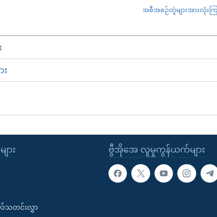
အစီအစဉ်တွဲများအားလုံးကြည့
း
ား
ုများ
ဗွီအိုအေ လူမှုကွန်ယက်များ
းလ်သတင်းလွှာ