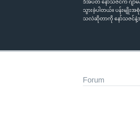
ဒီအပတ် နော်သဇင်က ဂျာမနီနို
သွားခဲ့ပါတယ်။ ပန်းမျိုးအစ
သလဲဆိုတာကို နော်သဇင်နဲ
Forum