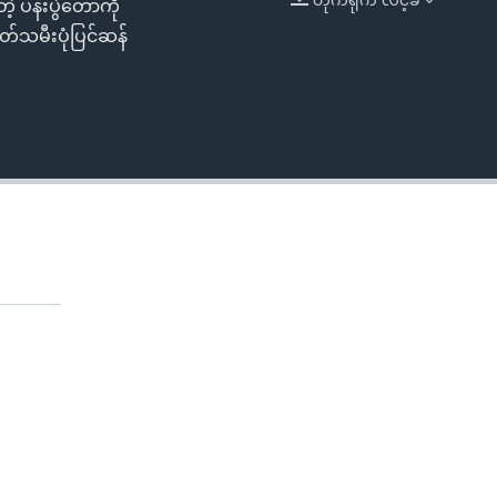
့ ပန်းပွဲတော်ကို
EMBED
နတ်သမီးပုံပြင်ဆန်