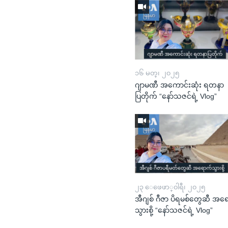
၁၆ မတ္၊ ၂၀၂၅
ဂျာမဏီ အကောင်းဆုံး ရတနာ
ပြတိုက် “နော်သဇင်ရဲ့ Vlog”
၂၃ ေဖေဖာ္၀ါရီ၊ ၂၀၂၅
အီဂျစ် ဂီဇာ ပိရမစ်တွေဆီ အရ
သွားစို့ “နော်သဇင်ရဲ့ Vlog”