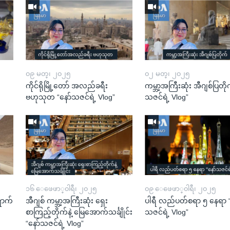
၀၉ မတ္၊ ၂၀၂၅
၀၂ မတ္၊ ၂၀၂၅
ကိုင်ရိုမြို့တော် အလည်ခရီး
ကမ္ဘာ့အကြီးဆုံး အီဂျစ်ပြတို
ဗဟုသုတ “နော်သဇင်ရဲ့ Vlog”
သဇင်ရဲ့ Vlog”
၁၆ ေဖေဖာ္၀ါရီ၊ ၂၀၂၅
၀၉ ေဖေဖာ္၀ါရီ၊ ၂၀၂၅
ောက်
အီဂျစ် ကမ္ဘာ့အကြီးဆုံး ရှေး
ပါရီ လည်ပတ်စရာ ၅ နေရာ “
စာကြည့်တိုက်နဲ့ မြေအောက်သင်္ချိုင်း
သဇင်ရဲ့ Vlog”
“နော်သဇင်ရဲ့ Vlog”