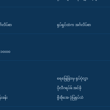
်္ဂလိပ်စာ
ရုပ်ရှင်ထဲက အင်္ဂလိပ်စာ
၀-၁၀း၀၀
ရေမြေခြားမှ ရုပ်ပုံလွှာ
ပိုလီဂရပ်ဖ်.အင်ဖို
်းခန်း
ဗွီအိုအေ ပုံပြရုပ်သံ