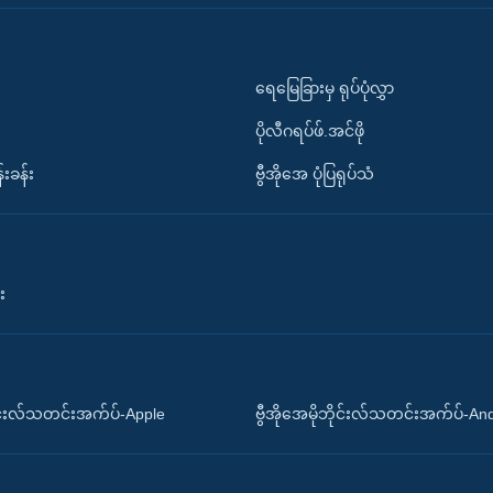
ရေမြေခြားမှ ရုပ်ပုံလွှာ
ပိုလီဂရပ်ဖ်.အင်ဖို
်းခန်း
ဗွီအိုအေ ပုံပြရုပ်သံ
း
ိုင်းလ်သတင်းအက်ပ်-Apple
ဗွီအိုအေမိုဘိုင်းလ်သတင်းအက်ပ်-An