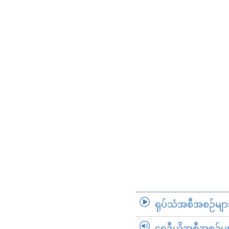
ရုပ်သံအစီအစဉ်မျာ
ရေဒီယိုအစီအစဉ်မျ