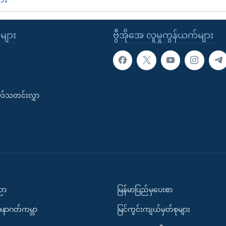
ုများ
ဗွီအိုအေ လူမှုကွန်ယက်များ
းလ်သတင်းလွှာ
ပညာ
မြန်မာပြည်မှပေးစာ
အနာဂတ်ကမ္ဘာ
မြင်ကွင်းကျယ်မှတ်စုများ