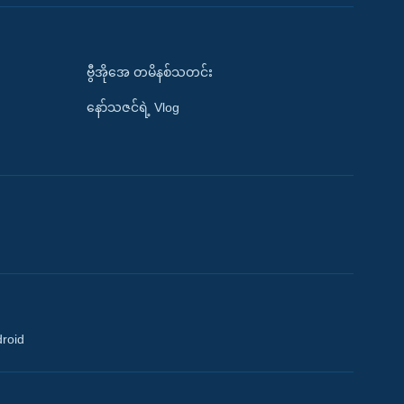
ဗွီအိုအေ တမိနစ်သတင်း
နော်သဇင်ရဲ့ Vlog
droid