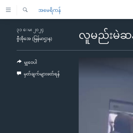
သုံး
အမေရိကန်
ရ
ရှာဖွေ
လွယ်ကူ
မူလစာမျက်နှာ
၃၁ ေမ၊ ၂၀၂၄
ရ
လူမည်းမဲဆန္
စေ
မြန်မာ
လာ
ဗွီအိုအေ (မြန်မာဌာန)
သည့်
ဒ်
ကမ္ဘာ့သတင်းများ
Link
ဗွီဒီယို
နိုင်ငံတကာ
မျှဝေပါ
များ
သတင်းလွတ်လပ်ခွင့်
အမေရိကန်
မှတ်ချက်များဖတ်ရန်
ပင်မ
ရပ်ဝန်းတခု လမ်းတခု အလွန်
တရုတ်
အကြောင်းအရာ
အင်္ဂလိပ်စာလေ့လာမယ်
အစ္စရေး-ပါလက်စတိုင်း
သို့
အပတ်စဉ်ကဏ္ဍများ
အမေရိကန်သုံးအီဒီယံ
ကျော်
ကြည့်
ရေဒီယိုနှင့်ရုပ်သံ အချက်အလက်များ
မကြေးမုံရဲ့ အင်္ဂလိပ်စာ
ရေဒီယို
ရန်
ရေဒီယို/တီဗွီအစီအစဉ်
ရုပ်ရှင်ထဲက အင်္ဂလိပ်စာ
တီဗွီ
ပင်မ