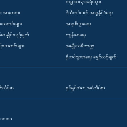
ကမ္ဘာတလွှားခရီးသွား
း အားကစား
ဒီသီတင်းပတ် အာရှနိုင်ငံရေး
ားသတင်းများ
အာရှစီးပွားရေး
်မာ နှိုင်းယှဉ်ချက်
ကျန်းမာရေး
ပြားသတင်းများ
အမျိုးသမီးကဏ္ဍ
ရိုဟင်ဂျာအရေး မျှော်လင့်ချက်
်္ဂလိပ်စာ
ရုပ်ရှင်ထဲက အင်္ဂလိပ်စာ
၀-၁၀း၀၀