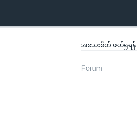
အသေးစိတ် ဖတ်ရှုရန
Forum