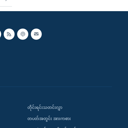
တိုင်းရင်းသတင်းလွှာ
တပတ်အတွင်း အားကစား