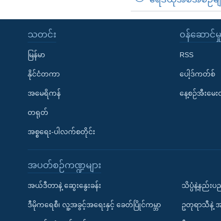
သတင်း
၀န်ဆောင်မှ
မြန်မာ
RSS
နိုင်ငံတကာ
ပေါ့ဒ်ကတ်စ်
အမေရိကန်
နေ့စဉ်အီးမေ
တရုတ်
အစ္စရေး-ပါလက်စတိုင်း
အပတ်စဉ်ကဏ္ဍများ
အယ်ဒီတာနဲ့ ဆွေးနွေးခန်း
သိပ္ပံနဲ့နည်း
ဒီမိုကရေစီ၊ လူ့အခွင့်အရေးနှင့် ခေတ်ပြိုင်ကမ္ဘာ
ဥတုရာသီနဲ့ 