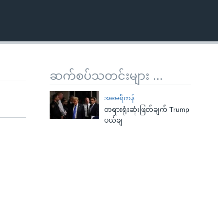
ဆက်စပ်သတင်းများ ...
အမေရိကန်
တရားရုံးဆုံးဖြတ်ချက် Trump
ပယ်ချ