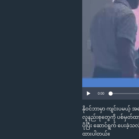
သုတပဒေသာ အင်္ဂလိပ်စာ
အ
ညွန်း
စာမျက်နှာ
သို့
ကျော်
ကြည့်
ရန်
ရှာဖွေ
ရန်
နေရာ
သို့
ကျော်
0:00
ရန်
နိုဝင်ဘာမှာ ကျင်းပမယ့် 
လူနည်းစုတွေကို ပစ်မှတ်
ပိုပြီး ဆောင်ရွက် ပေးခဲ
ထားပါတယ်။