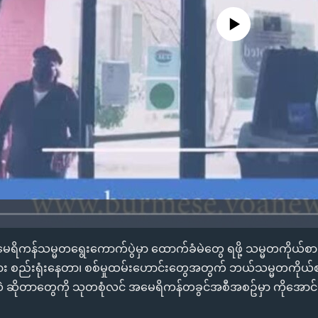
No media source currently availa
အမေရိကန်သမ္မတရွေးကောက်ပွဲမှာ ထောက်ခံမဲတွေ ရဖို့ သမ္မတကိုယ်
ထား စည်းရုံးနေတာ၊ စစ်မှုထမ်းဟောင်းတွေအတွက် ဘယ်သမ္မတကို
့သလဲ ဆိုတာတွေကို သုတစုံလင် အမေရိကန်တခွင်အစီအစဥ်မှာ ကိုအေ