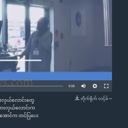
ble
6:59
တိုက်ရိုက် လင့်ခ်
စားလှယ်လောင်းတွေ
EMBED
ယ်စားလှယ်လောင်းက
ာင်အောင်က တင်ပြပေး