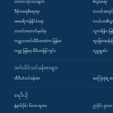
သတင်းသုံးသပ်ချက်
စီးပွားရေး
ဒီမိုကရေစီရေးရာ
တပတ်အတွင်
အမေရိကန်နိုင်ငံရေး
လယ်ယာစီးပွ
သတင်းထောက်မှတ်စု
ယူကရိန်း၊ မြန
ကမ္ဘာ့သတင်းမီဒီယာထဲက မြန်မာ
ထူးခြားဆန်း
ကမ္ဘာ့ မြန်မာ့ မီဒီယာမြင်ကွင်း
လူမှုရှုခင်း
အင်္ဂလိပ်သင်ခန်းစာများ
အီဒီယံသင်ခန်းစာ
မကြေးမုံရဲ့အင
ရေဒီယို
နံနက်ပိုင်း ၆း၀၀-ရး၀၀
ညပိုင်း ၉း၀