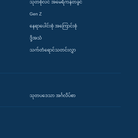
သုတစုံလင် အမေရိကန်တခွင်
Gen Z
နေရာပေါင်းစုံ အကြောင်းစုံ
ဒို့အသံ
သက်တံရောင်သတင်းလွှာ
သုတပဒေသာ အင်္ဂလိပ်စာ