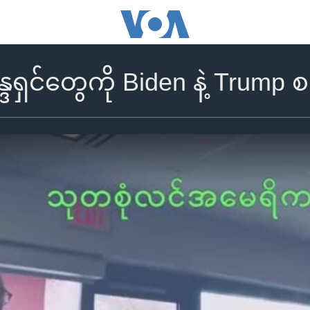
ဒရှင်တွေကို Biden နဲ့ Trump စ