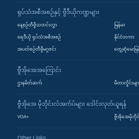
ရုပ်သံအစီအစဉ်နှင့် ဗွီဒီယိုကဏ္ဍများ
နေ့စဉ်တီဗွီသတင်းလွှာ
မြန်မာ
ရေဒီယို ရုပ်သံအစီအစဉ်
နိုင်ငံတကာ
အပတ်စဉ်တီဗွီမဂ္ဂဇင်း
တွေ့ဆုံမေးမြန
ဗွီအိုအေအကြောင်း
ဌာနမိတ်ဆက်
မီတာလှိုင်းမျာ
ဗွီအိုအေ မိုဘိုင်းလ်အက်ပ်များ ဒေါင်းလုတ်ယူရန်
Learning English
VOA+
ဗွီအိုအေမိုဘ
ဗွီအိုအေ လူမှုကွန်ယက်များ
Other Links