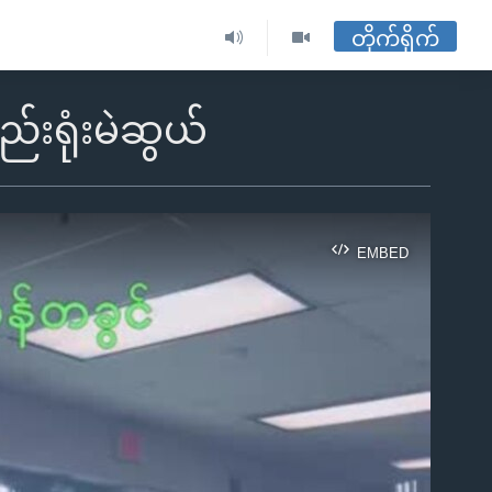
တိုက်ရိုက်
ည်းရုံးမဲဆွယ်
EMBED