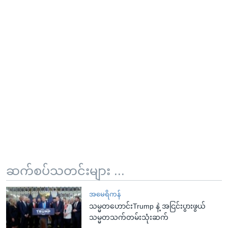
ဆက်စပ်သတင်းများ ...
အမေရိကန်
သမ္မတဟောင်းTrump နဲ့ အငြင်းပွားဖွယ်
သမ္မတသက်တမ်းသုံးဆက်