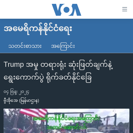
သုံး
ရ
လွယ်ကူ
အမေရိကန်နိုင်ငံရေး
မူလစာမျက်နှာ
စေ
မြန်မာ
သတင်းစာသား
အကြောင်း
သည့်
ကမ္ဘာ့သတင်းများ
Link
Trump အမှု တရားရုံး ဆုံးဖြတ်ချက်နဲ့
ဗွီဒီယို
နိုင်ငံတကာ
များ
သတင်းလွတ်လပ်ခွင့်
အမေရိကန်
ရွေးကောက်ပွဲ ရိုက်ခတ်နိုင်ခြေ
ပင်မ
ရပ်ဝန်းတခု လမ်းတခု အလွန်
တရုတ်
အကြောင်းအရာ
၀၄ ဇြန္၊ ၂၀၂၄
သို့
အင်္ဂလိပ်စာလေ့လာမယ်
အစ္စရေး-ပါလက်စတိုင်း
ဗွီအိုအေ (မြန်မာဌာန)
ကျော်
အပတ်စဉ်ကဏ္ဍများ
အမေရိကန်သုံးအီဒီယံ
ကြည့်
ရေဒီယိုနှင့်ရုပ်သံ အချက်အလက်များ
မကြေးမုံရဲ့ အင်္ဂလိပ်စာ
ရေဒီယို
ရန်
ပင်မ
ရေဒီယို/တီဗွီအစီအစဉ်
ရုပ်ရှင်ထဲက အင်္ဂလိပ်စာ
တီဗွီ