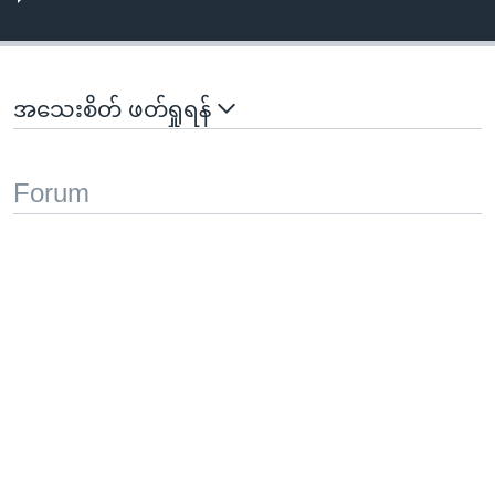
အသေးစိတ် ဖတ်ရှုရန်
Forum