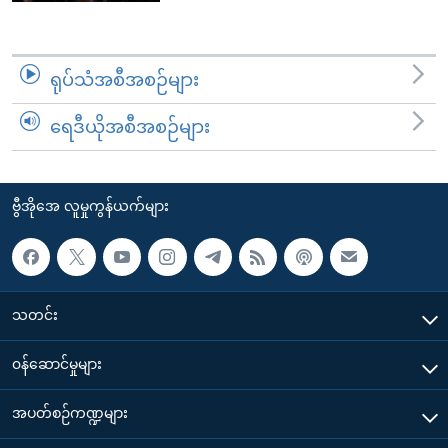
ရုပ်သံအစီအစဉ်များ
ရေဒီယိုအစီအစဉ်များ
ဗွီအိုအေ လူမှုကွန်ယက်များ
သတင်း
၀န်ဆောင်မှုများ
အပတ်စဉ်ကဏ္ဍများ