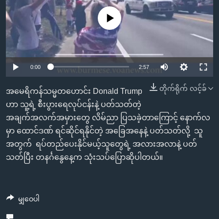
အ
သုတပဒေသာ အင်္ဂလိပ်စာ
ညွန်း
Learning English
No media source currently available
စာမျက်နှာ
သို့
ဗွီအိုအေ လူမှုကွန်ယက်များ
ကျော်
0:00
2:57
ကြည့်
ရန်
တိုက်ရိုက် လင့်ခ်
ဘာသာစကားများ
အမေရိကန်သမ္မတဟောင်း Donald Trump
ရှာဖွေ
ဟာ သူ့ရဲ့ စီးပွားရေလုပ်ငန်းနဲ့ ပတ်သတ်တဲ့
ရန်
အချက်အလက်အမှားတွေ လိမ်ညာ ပြသခဲ့တာကြောင့် နောက်လ
နေရာ
မှာ ထောင်ဒဏ် ရင်ဆိုင်ရနိုင်တဲ့ အခြေအနေနဲ့ ပတ်သတ်လို့ သူ
သို့
အတွက် ရပ်တည်ပေးနိုင်မယ့်သူတွေရဲ့ အလားအလာနဲ့ ပတ်
ကျော်
သတ်ပြီး တနင်္ဂနွေနေ့က သုံးသပ်ပြောဆိုပါတယ်။
ရန်
မျှဝေပါ