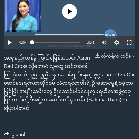
အ
သုတပဒေသာ အင်္ဂလိပ်စာ
ညွန်း
Learning English
No media source currently available
စာမျက်နှာ
သို့
ဗွီအိုအေ လူမှုကွန်ယက်များ
ကျော်
0:00
10:43
ကြည့်
ရန်
တိုက်ရိုက် လင့်ခ်
ဘာသာစကားများ
အာရှနည်းဟန်နဲ့ ကြက်ခြေနီအသင်း Asian
ရှာဖွေ
Red Cross လို့တောင် လူတွေ တင်စားခေါ်
ရန်
ကြတဲ့အထိ လူမှုကူညီရေး ဆောင်ရွက်နေတဲ့ ဗုဒ္ဓဘာသာ Tzu Chi
နေရာ
ဖောင်ဒေးရှင်းဟာထိုင်ဝမ် သီလရှင်တပါးရဲ့ ဦးဆောင်မှုနဲ့ စခဲ့တာ
သို့
ဖြစ်ပြီး အမျိုးသမီးတွေ ဦးဆောင်ပါဝင်နေတဲ့ပရဟိတအဖွဲ့တခု
ကျော်
ဖြစ်တယ်လို့ ဒီအဖွဲ့က မဆပ်ဘရီနာသမ်း (Sabrina Tham)က
ရန်
ပြောပါတယ်။
မျှဝေပါ