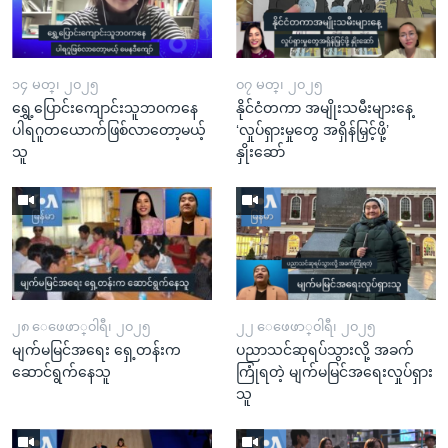
၁၄ မတ္၊ ၂၀၂၅
၀၇ မတ္၊ ၂၀၂၅
ရွှေ့ပြောင်းကျောင်းသူဘဝကနေ
နိုင်ငံတကာ အမျိုးသမီးများနေ့
ပါရဂူတယောက်ဖြစ်လာတော့မယ့်
‘လှုပ်ရှားမှုတွေ အရှိန်မြှင့်ဖို့’
သူ
နှိုးဆော်
၂၈ ေဖေဖာ္၀ါရီ၊ ၂၀၂၅
၂၂ ေဖေဖာ္၀ါရီ၊ ၂၀၂၅
မျက်မမြင်အရေး ရှေ့တန်းက
ပညာသင်ဆုရပ်သွားလို့ အခက်
ဆောင်ရွက်နေသူ
ကြုံရတဲ့ မျက်မမြင်အရေးလှုပ်ရှား
သူ​​​​​​​