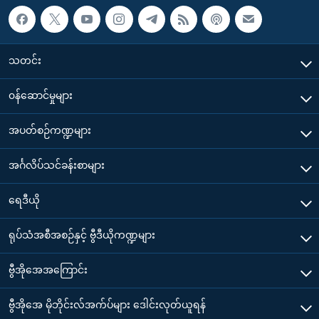
သတင်း
၀န်ဆောင်မှုများ
အပတ်စဉ်ကဏ္ဍများ
အင်္ဂလိပ်သင်ခန်းစာများ
ရေဒီယို
ရုပ်သံအစီအစဉ်နှင့် ဗွီဒီယိုကဏ္ဍများ
ဗွီအိုအေအကြောင်း
ဗွီအိုအေ မိုဘိုင်းလ်အက်ပ်များ ဒေါင်းလုတ်ယူရန်