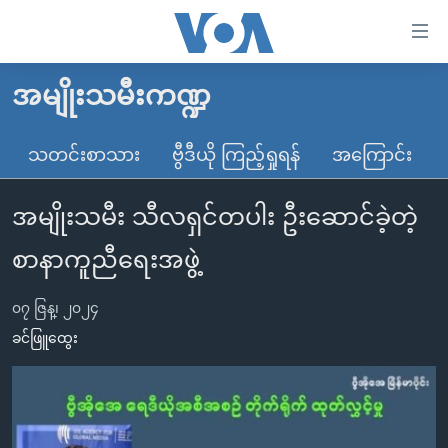
သုံး
ရ
လွယ်ကူ
အမျိုးသမီးကဏ္ဍ
မူလစာမျက်နှာ
စေ
မြန်မာ
သတင်းစာသား
ဗွီဒီယို ကြည့်ရှုရန်
အကြောင်း
သည့်
ကမ္ဘာ့သတင်းများ
Link
အမျိုးသမီး သီလရှင်တပါး ဦးဆောင်ခဲ့တဲ့
ဗွီဒီယို
နိုင်ငံတကာ
များ
သတင်းလွတ်လပ်ခွင့်
အမေရိကန်
စာနာကူညီရေးအဖွဲ့
ပင်မ
ရပ်ဝန်းတခု လမ်းတခု အလွန်
တရုတ်
အကြောင်းအရာ
၀၇ ဇြန္၊ ၂၀၂၄
သို့
အင်္ဂလိပ်စာလေ့လာမယ်
အစ္စရေး-ပါလက်စတိုင်း
ခင်ဖြူထွေး
ကျော်
အပတ်စဉ်ကဏ္ဍများ
အမေရိကန်သုံးအီဒီယံ
ကြည့်
ရေဒီယိုနှင့်ရုပ်သံ အချက်အလက်များ
မကြေးမုံရဲ့ အင်္ဂလိပ်စာ
ရေဒီယို
ရန်
ပင်မ
ရေဒီယို/တီဗွီအစီအစဉ်
ရုပ်ရှင်ထဲက အင်္ဂလိပ်စာ
တီဗွီ