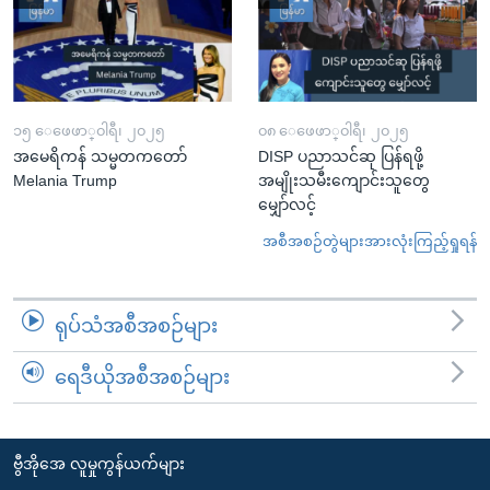
၁၅ ေဖေဖာ္၀ါရီ၊ ၂၀၂၅
၀၈ ေဖေဖာ္၀ါရီ၊ ၂၀၂၅
အမေရိကန် သမ္မတကတော်
DISP ပညာသင်ဆု ပြန်ရဖို့
Melania Trump
အမျိုးသမီးကျောင်းသူတွေ
မျှော်လင့်
အစီအစဉ်တွဲများအားလုံးကြည့်ရှုရန်
ရုပ်သံအစီအစဉ်များ
ရေဒီယိုအစီအစဉ်များ
ဗွီအိုအေ လူမှုကွန်ယက်များ