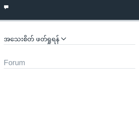
အသေးစိတ် ဖတ်ရှုရန်
Forum