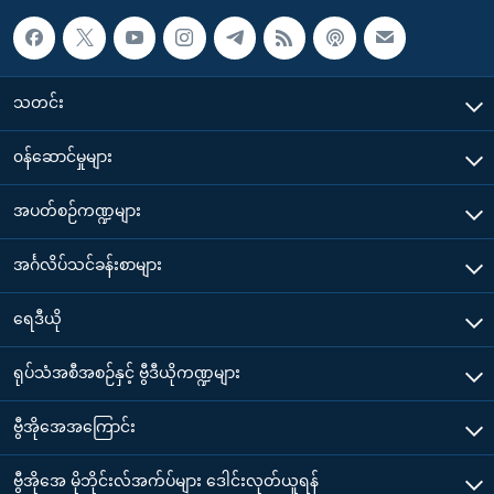
သတင်း
၀န်ဆောင်မှုများ
အပတ်စဉ်ကဏ္ဍများ
အင်္ဂလိပ်သင်ခန်းစာများ
ရေဒီယို
ရုပ်သံအစီအစဉ်နှင့် ဗွီဒီယိုကဏ္ဍများ
ဗွီအိုအေအကြောင်း
ဗွီအိုအေ မိုဘိုင်းလ်အက်ပ်များ ဒေါင်းလုတ်ယူရန်