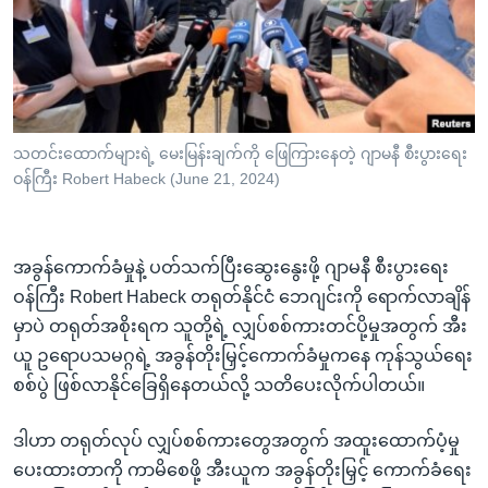
အ
သုတပဒေသာ အင်္ဂလိပ်စာ
ညွန်း
Learning English
စာမျက်နှာ
သို့
ဗွီအိုအေ လူမှုကွန်ယက်များ
ကျော်
ကြည့်
သတင်းထောက်များရဲ့ မေးမြန်းချက်ကို ဖြေကြားနေတဲ့ ဂျာမနီ စီးပွားရေး
ဝန်ကြီး Robert Habeck (June 21, 2024)
ရန်
ဘာသာစကားများ
ရှာဖွေ
ရန်
အခွန်ကောက်ခံမှုနဲ့ ပတ်သက်ပြီးဆွေးနွေးဖို့ ဂျာမနီ စီးပွားရေး
နေရာ
ဝန်ကြီး Robert Habeck တရုတ်နိုင်ငံ ဘေဂျင်းကို ရောက်လာချိန်
သို့
မှာပဲ တရုတ်အစိုးရက သူတို့ရဲ့ လျှပ်စစ်ကားတင်ပို့မှုအတွက် အီး
ကျော်
ယူ ဥရောပသမဂ္ဂရဲ့ အခွန်တိုးမြှင့်ကောက်ခံမှုကနေ ကုန်သွယ်ရေး
ရန်
စစ်ပွဲ ဖြစ်လာနိုင်ခြေရှိနေတယ်လို့ သတိပေးလိုက်ပါတယ်။
ဒါဟာ တရုတ်လုပ် လျှပ်စစ်ကားတွေအတွက် အထူးထောက်ပံ့မှု
ပေးထားတာကို ကာမိစေဖို့ အီးယူက အခွန်တိုးမြှင့် ကောက်ခံရေး