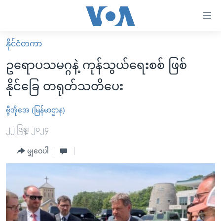
သုံး
ရ
လွယ်ကူ
နိုင်ငံတကာ
မူလစာမျက်နှာ
စေ
ဥရောပသမဂ္ဂနဲ့ ကုန်သွယ်ရေးစစ် ဖြစ်
မြန်မာ
သည့်
နိုင်ခြေ တရုတ်သတိပေး
ကမ္ဘာ့သတင်းများ
Link
ဗွီဒီယို
နိုင်ငံတကာ
ဗွီအိုအေ (မြန်မာဌာန)
များ
သတင်းလွတ်လပ်ခွင့်
အမေရိကန်
၂၂ ဇြန္၊ ၂၀၂၄
ပင်မ
ရပ်ဝန်းတခု လမ်းတခု အလွန်
တရုတ်
အကြောင်းအရာ
မျှဝေပါ
သို့
အင်္ဂလိပ်စာလေ့လာမယ်
အစ္စရေး-ပါလက်စတိုင်း
ကျော်
အပတ်စဉ်ကဏ္ဍများ
အမေရိကန်သုံးအီဒီယံ
ကြည့်
ရေဒီယိုနှင့်ရုပ်သံ အချက်အလက်များ
မကြေးမုံရဲ့ အင်္ဂလိပ်စာ
ရေဒီယို
ရန်
ပင်မ
ရေဒီယို/တီဗွီအစီအစဉ်
ရုပ်ရှင်ထဲက အင်္ဂလိပ်စာ
တီဗွီ