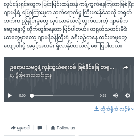
လုပ်ငန်းရှင်တွေက ပြင်းပြင်းထန်ထန် ကန့်ကွက်နေကြတာဖြစ်ပြီး
ဂျာမနီရဲ့ ပြောကြားမှုက သက်ရောက်မှု ကြီးမားနိုင်သလို တရုတ်
ဘက်က ညှိနှိုင်းမှုတွေ လုပ်လာမယ်လို့ တွက်ထားတဲ့ ဂျာမနီက
ဆွေးနွေးဖို့ တိုက်တွန်းနေတာ ဖြစ်ပါတယ်။ တရုတ်သတင်းမီဒီ
ယာတွေမှာတော့ ဂျာမနီဝန်ကြီးရဲ့ ခရီးစဉ်ကနေ တင်းမာမှုတွေ
လျော့ပါးဖို့ အခွင့်အလမ်း ရှိလာနိုင်တယ်လို့ ဖေါ်ပြပါတယ်။
ဥရောပသမဂ္ဂနဲ့ ကုန်သွယ်ရေးစစ် ဖြစ်နိုင်ခြေ တရုတ်သတိပေး
by
ဗွီအိုအေသတင်းဌာန
No media source currently available
0:00
0:29
တိုက်ရိုက် လင့်ခ်
မျှဝေပါ
Follow us