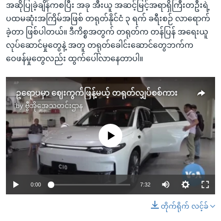
အဆိုပြုခဲ့ချိန်ကစပြီး အခု အီးယူ အဆင့်မြင့်အရာရှိကြီးတဦးရဲ့
ပထမဆုံးအကြိမ်အဖြစ် တရုတ်နိုင်ငံ ၃ ရက် ခရီးစဉ် လာရောက်
ခဲ့တာ ဖြစ်ပါတယ်။ ဒီကိစ္စအတွက် တရုတ်က တန်ပြန် အရေးယူ
လုပ်ဆောင်မှုတွေနဲ့ အတူ တရုတ်ခေါင်းဆောင်တွေဘက်က
ဝေဖန်မှုတွေလည်း ထွက်ပေါ်လာနေတာပါ။
ဥရောပမှာ ဈေးကွက်ဖြန့်မယ့် တရုတ်လျှပ်စစ်ကား
by
ဗွီအိုအေသတင်းဌာန
No media source currently available
0:00
7:32
တိုက်ရိုက် လင့်ခ်