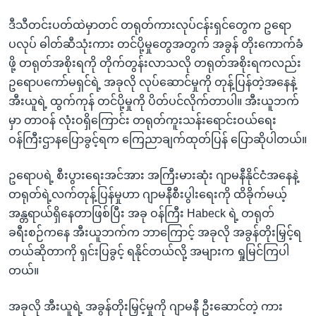
ဒီသီတင်းပတ်ထဲမှာတင် တရုတ်ကားလုပ်ငန်းရှင်တွေက ဥရော
ပလုပ် ဓါတ်ဆီသုံးကား တင်ပို့မှုတွေအတွက် အခွန် တိုးကောက်ခံ
ဖို့ တရုတ်အစိုးရကို တိုက်တွန်းလာသလို တရုတ်အစိုးရကလည်း
ဥရောပကော်မရှင်ရဲ့ အခုလို လုပ်ဆောင်မှုကို တုန့်ပြန်တဲ့အနေနဲ့
အီးယူရဲ့ ထွက်ကုန် တင်ပို့မှုကို ပိတ်ပင်လိုက်တာပါ။ အီးယူဘက်
မှာ တာဝန် လုံးဝရှိကြောင်း တရုတ်ကူးသန်းရောင်းဝယ်ရေး
ဝန်ကြီးဌာနပြောခွင့်ရက ကြေညာချက်ထုတ်ပြန် ပြောဆိုပါတယ်။
ဥရောပရဲ့ စီးပွားရေးအင်အား အကြီးမားဆုံး ဂျာမနီနိုင်ငံအနေနဲ့
တရုတ်ရဲ့လက်တုန့်ပြန်မှုဟာ ဂျာမနီစီးပွါးရေးကို ထိခိုက်မယ့်
အန္တရာယ်ရှိနေတာဖြစ်ပြီး အခု ဝန်ကြီး Habeck ရဲ့ တရုတ်
ခရီးစဉ်ကနေ အီးယူဘက်က ဘာကြောင့် အခုလို အခွန်တိုးမြှင့်ရ
တယ်ဆိုတာကို ရှင်းပြခွင့် ရနိုင်တယ်လို့ အများက ရှုမြင်ကြပါ
တယ်။
အခုလို အီးယူရဲ့ အခွန်တိုးမြှင့်မှုကို ဂျာမနီ ဦးဆောင်တဲ့ ကား