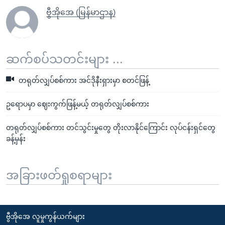
ဗွီအိုအေ (မြန်မာဌာန)
ဆက်စပ်သတင်းများ ...
တရုတ်လျှပ်စစ်ကား အင်ဒိုနီးရှားမှာ စတင်ဖြန့်
ဥရောပမှာ ဈေးကွက်ဖြန့်မယ့် တရုတ်လျှပ်စစ်ကား
တရုတ်လျှပ်စစ်ကား တင်သွင်းမှုတွေ တိုးလာနိုင်ကြောင်း လုပ်ငန်းရှင်တွေ
ခန့်မှန်း
အခြားဖတ်ရှုစရာများ
ဗွီအိုအေ လူမှုကွန်ယက်များ