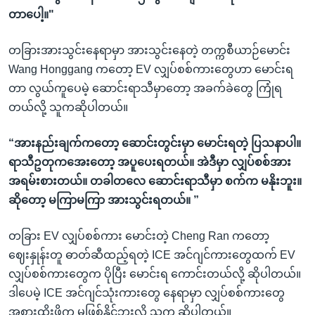
တာပေါ့။"
တခြားအားသွင်းနေရာမှာ အားသွင်းနေတဲ့ တက္ကစီယာဉ်မောင်း
Wang Honggang ကတော့ EV လျှပ်စစ်ကားတွေဟာ မောင်းရ
တာ လွယ်ကူပေမဲ့ ဆောင်းရာသီမှာတော့ အခက်ခဲတွေ ကြုံရ
တယ်လို့ သူကဆိုပါတယ်။
“အားနည်းချက်ကတော့ ဆောင်းတွင်းမှာ မောင်းရတဲ့ ပြသနာပါ။
ရာသီဥတုကအေးတော့ အပူပေးရတယ်။ အဲဒီမှာ လျှပ်စစ်အား
အရမ်းစားတယ်။ တခါတလေ ဆောင်းရာသီမှာ စက်က မနိုးဘူး။
ဆိုတော့ မကြာမကြာ အားသွင်းရတယ်။ ”
တခြား EV လျှပ်စစ်ကား မောင်းတဲ့ Cheng Ran ကတော့
ဈေးနှုန်းတူ ဓာတ်ဆီထည့်ရတဲ့ ICE အင်ဂျင်ကားတွေထက် EV
လျှပ်စစ်ကားတွေက ပိုပြီး မောင်းရ ကောင်းတယ်လို့ ဆိုပါတယ်။
ဒါပေမဲ့ ICE အင်ဂျင်သုံးကားတွေ နေရာမှာ လျှပ်စစ်ကားတွေ
အစားထိုးဖို့က မဖြစ်နိုင်ဘူးလို့ သူက ဆိုပါတယ်။