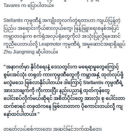
Tavares က ပြောပါတယ်။
Stellantis ကုမ္ပဏီနဲ့ အကျိုးတူလက်တွဲရတာဟာ ကျယ်ပြန့်တဲ့
ပြည်ပ အရောင်းကိုယ်စားလှယ်တွေ၊ ဖြန့်ဖြူးရေးစနစ်အပြင်
ကမ္ဘာတဝန်းက စက်ရုံအလုပ်ရုံတွေကိုလဲ အသုံးပြုလို့ရအောင်
ကူညီပေးတယ်လို့ Leapmotor ကုမ္ပဏီရဲ့ အမှုဆောင်အရာရှိချုပ်
Zhu Jiangming ဆိုပါတယ်။
"အနာဂတ်မှာ နိုင်ငံရေးနဲ့ ဒေသတွင်းက မရေရာမှုတွေကြောင့်
စွမ်းအင်သုံး တရုတ် ကားကုမ္ပဏီတွေကို ကမ္ဘာအနှံ့ ထုတ်လုပ်ဖို့
မလွဲမသေ ဖြစ်လာနိုင်ပါတယ်။ ဒါကြောင့် Stellantis ကုမ္ပဏီရဲ့
အားသာချက်ကို ကိုးကားပြီး နည်းပညာနဲ့ ထုတ်ကုန်တွေ
ပေါင်းစပ်လိုက်မယ်ဆိုရင် အစိတ်ပိုင်းတွေ အားလုံး စု ပေါင်းတာ
ထက်စာရင် တခုထဲကနေ ဖြစ်လာတာက ပိုကောင်းတယ်လို့ ကျ
နော်ထင်ပါတယ်။ "
တရုတ်လျှပ်စစ်ကားတွေ၊ အဆင့်မြင့်ဘက်ထရီတွေ၊