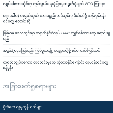
လျှပ်စစ်ကားဆိုင်ရာ ကုန်သွယ်ရေးခွဲခြားမှုတရုတ်စွဲချက် WTO ကြားနာ
ဈေးပေါတဲ့ တရုတ်ထုတ် ကားပစ္စည်းတင်သွင်းမှု ပိတ်ပင်ဖို့ ကန်လုပ်ငန်း
ရှင်တွေ တောင်းဆို
မြန်မာနဲ့ ဒေသတွင်းမှာ တရုတ်နိုင်ငံလုပ် Zeekr လျှပ်စစ်ကားတွေ ရောင်းချ
မည်
အခွန်နဲ့ ငွေကြေးစည်းကြပ်မှုတချို့ လျှော့ပေါ့ဖို့ စစ်ကောင်စီပြင်ဆင်
တရုတ်လျှပ်စစ်ကား တင်သွင်းမှုတွေ တိုးလာနိုင်ကြောင်း လုပ်ငန်းရှင်တွေ
ခန့်မှန်း
အခြားဖတ်ရှုစရာများ
ဗွီအိုအေ လူမှုကွန်ယက်များ