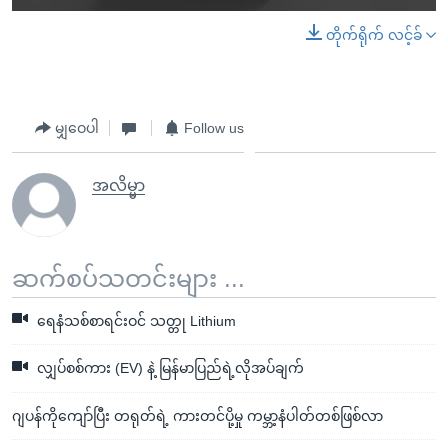
တိုက်ရိုက် လင့်ခ်
မျှဝေပါ
Follow us
အလိမ္မာ
ဆက်စပ်သတင်းများ ...
ရေနံသစ်စာရင်းဝင် သတ္တု Lithium
လျှပ်စစ်ကား (EV) နဲ့ မြန်မာပြည်ရဲ့လိုအပ်ချက်
ဂျပန်ကိုကျော်ပြီး တရုတ်ရဲ့ ကားတင်ပို့မှု ကမ္ဘာ့နံပါတ်တစ်ဖြစ်လာ