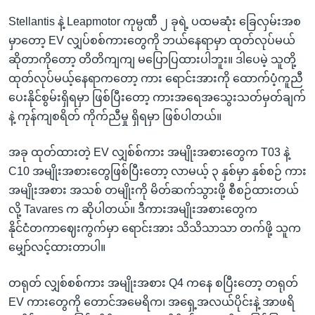
Stellantis နဲ့ Leapmotor ကုမ္ပဏီ ၂ ခုရဲ့ ပထမဆုံး ခြေလှမ်းအစ
မှာတော့ EV လျှပ်စစ်ကားတွေကို ဘယ်နေရာမှာ ထုတ်လုပ်မယ်
ဆိုတာကိုတော့ တိတိကျကျ မပြောပြထားပါဘူး။ ဒါပေမဲ့ သူတို့
ထုတ်လုပ်မယ့်နေရာကတော့ ကား ရောင်းအားကို ထောက်ပံ့ကူညီ
ပေးနိုင်စွမ်းရှိရမှာ ဖြစ်ပြီးတော့ ကားအ‌ရေအသွေးသတ်မှတ်ချက်
နဲ့ ကုန်ကျစရိတ် ကိုက်ညီမှု ရှိရမှာ ဖြစ်ပါတယ်။
အခု ထုတ်ထားတဲ့ EV လျှစ်စ်ကား အမျိုးအစားတွေက T03 နဲ့
C10 အမျိုးအစားတွေဖြစ်ပြီးတော့ လာမယ့် ၃ နှစ်မှာ နှစ်စဉ် ကား
အမျိုးအစား အသစ် တမျိုးကို မိတ်ဆက်သွားဖို့ စီစဉ်ထားတယ်
လို့ Tavares က ဆိုပါတယ်။ ဒီကားအမျိုးအစားတွေက
နိုင်ငံတကာဈေးကွက်မှာ ရောင်းအား သိသိသာသာ တက်ဖို့ သူက
မျှော်လင့်ထားတာပါ။
တရုတ် လျှစ်စစ်ကား အမျိုးအစား Q4 ကနေ စပြီးတော့ တရုတ်
EV ကားတွေကို တောင်အမေရိက၊ အရှေ့အလယ်ပိုင်းနဲ့ အာဖရိ