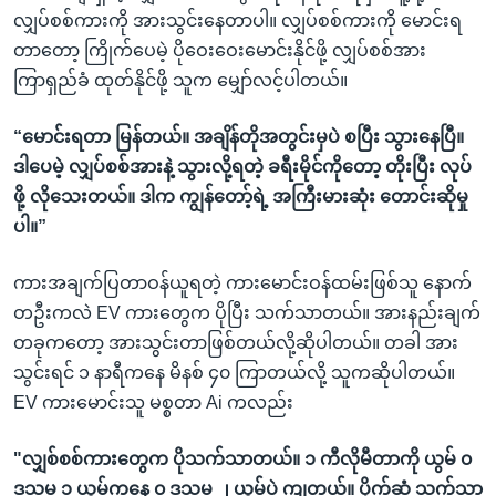
လျှပ်စစ်ကားကို အားသွင်းနေတာပါ။ လျှပ်စစ်ကားကို မောင်းရ
တာတော့ ကြိုက်ပေမဲ့ ပိုဝေးဝေးမောင်းနိုင်ဖို့ လျှပ်စစ်အား
ကြာရှည်ခံ ထုတ်နိုင်ဖို့ သူက မျှော်လင့်ပါတယ်။
“မောင်းရတာ မြန်တယ်။ အချိန်တိုအတွင်းမှပဲ စပြီး သွားနေပြီ။
ဒါပေမဲ့ လျှပ်စစ်အားနဲ့ သွားလို့ရတဲ့ ခရီးမိုင်ကိုတော့ တိုးပြီး လုပ်
ဖို့ လိုသေးတယ်။ ဒါက ကျွန်တော့်ရဲ့ အကြီးမားဆုံး တောင်းဆိုမှု
ပါ။”
ကားအချက်ပြတာဝန်ယူရတဲ့ ကားမောင်းဝန်ထမ်းဖြစ်သူ နောက်
တဦးကလဲ EV ကားတွေက ပိုပြီး သက်သာတယ်။ အားနည်းချက်
တခုကတော့ အားသွင်းတာဖြစ်တယ်လို့ဆိုပါတယ်။ တခါ အား
သွင်းရင် ၁ နာရီကနေ မိနစ် ၄၀ ကြာတယ်လို့ သူကဆိုပါတယ်။
EV ကားမောင်းသူ မစ္စတာ Ai ကလည်း
"လျှစ်စစ်ကားတွေက ပိုသက်သာတယ်။ ၁ ကီလိုမီတာကို ယွမ် ၀
ဒသမ ၁ ယွမ်ကနေ ၀ ဒသမ ၂ ယွမ်ပဲ ကျတယ်။ ပိုက်ဆံ သက်သာ