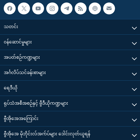
သတင်း
၀န်ဆောင်မှုများ
အပတ်စဉ်ကဏ္ဍများ
အင်္ဂလိပ်သင်ခန်းစာများ
ရေဒီယို
ရုပ်သံအစီအစဉ်နှင့် ဗွီဒီယိုကဏ္ဍများ
ဗွီအိုအေအကြောင်း
ဗွီအိုအေ မိုဘိုင်းလ်အက်ပ်များ ဒေါင်းလုတ်ယူရန်