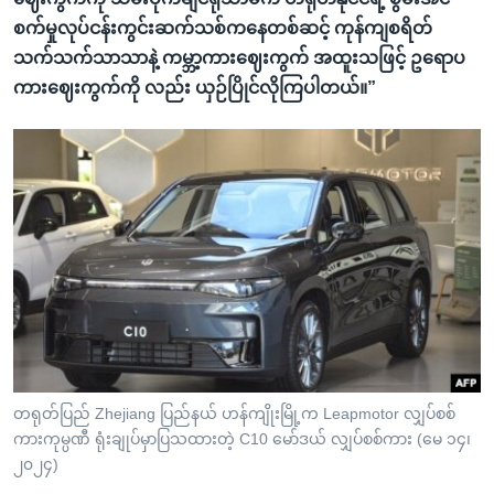
စက်မှုလုပ်ငန်းကွင်းဆက်သစ်ကနေတစ်ဆင့် ကုန်ကျစရိတ်
သက်သက်သာသာနဲ့ ကမ္ဘာ့ကားဈေးကွက် အထူးသဖြင့် ဥရောပ
ကားဈေးကွက်ကို လည်း ယှဉ်ပြိုင်လိုကြပါတယ်။”
တရုတ်ပြည် Zhejiang ပြည်နယ် ဟန်ကျိုးမြို့က Leapmotor လျှပ်စစ်
ကားကုမ္ပဏီ ရုံးချုပ်မှာပြသထားတဲ့ C10 မော်ဒယ် လျှပ်စစ်ကား (မေ ၁၄၊
၂၀၂၄)