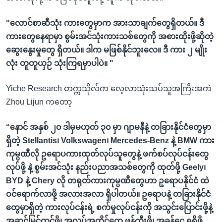
"လောင်စာဆီသုံး ကားတွေမှာက အားသာချက်တွေရှိတယ်။ ဒီ
ကားတွေနေရာမှာ စွမ်းအင်သုံးကားသစ်တွေကို အစားထိုးဖို့ဆိုတဲ့
ဆွေးနွေးမှုတွေ ရှိတယ်။ ဒါက မဖြစ်နိုင်ဘူးလေ။ ဒီ ကား ၂ မျိုး
လုံး တူတူယှဉ် သုံးကြရမှာပါပဲ။ "
Yiche Research တက္ကသိုလ်က လေ့လာသုံးသပ်သူအကြီးအကဲ
Zhou Lijun ကတော့
“နောင် အနှစ် ၂၀ ဒါမှမဟုတ် ၃၀ မှာ ဂျာမနီနဲ့ တခြားနိုင်ငံတွေမှာ
ရှိတဲ့ Stellantis၊ Volkswagen၊ Mercedes-Benz နဲ့ BMW ကား
ကုမ္ပဏီလို ဥရောပကားထုတ်လုပ်သူတွေနဲ့ ဖက်စပ်လုပ်ငန်းတွေ
လုပ်ဖို့ နဲ့ စွမ်းအင်သုံး နည်းပညာအသစ်တွေကို ထုတ်ဖို့ Geely၊
BYD နဲ့ Chery လို တရုတ်ကားကုမ္ပဏီတွေဟာ ဥရောပနိုင်ငံ ထဲ
ဝင်ရောက်လာဖို့ အလားအလာ ရှိပါတယ်။ ဥရောပနဲ့ တခြားနိုင်ငံ
တွေမှာရှိတဲ့ ကားလုပ်ငန်းရဲ့ စက်မှုလုပ်ငန်းကို အသွင်းပြောင်းဖို့နဲ့
အဆင့်မြင့်တင်ဖို့၊ အလုပ်အကိုင်တွေ ဖန်တီးဖို့၊ အခွန်ငွေ ရရှိဖို့