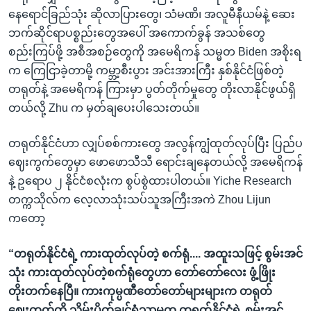
နေရောင်ခြည်သုံး ဆိုလာပြားတွေ၊ သံမဏိ၊ အလူမီနီယမ်နဲ့ ဆေး
ဘက်ဆိုင်ရာပစ္စည်းတွေအပေါ် အကောက်ခွန် အသစ်တွေ
စည်းကြပ်ဖို့ အစီအစဉ်တွေကို အမေရိကန် သမ္မတ Biden အစိုးရ
က ကြေငြာခဲ့တာမို့ ကမ္ဘာ့စီးပွား အင်းအားကြီး နှစ်နိုင်ငံဖြစ်တဲ့
တရုတ်နဲ့ အမေရိကန် ကြားမှာ ပွတ်တိုက်မှုတွေ တိုးလာနိုင်ဖွယ်ရှိ
တယ်လို့ Zhu က မှတ်ချပေးပါသေးတယ်။
တရုတ်နိုင်ငံဟာ လျှပ်စစ်ကားတွေ အလွန်ကျွံထုတ်လုပ်ပြီး ပြည်ပ
ဈေးကွက်တွေမှာ ဖောဖောသီသီ ရောင်းချနေတယ်လို့ အမေရိကန်
နဲ့ ဥရောပ ၂ နိုင်ငံစလုံးက စွပ်စွဲထားပါတယ်။ Yiche Research
တက္ကသိုလ်က လေ့လာသုံးသပ်သူအကြီးအကဲ Zhou Lijun
ကတော့
“တရုတ်နိုင်ငံရဲ့ ကားထုတ်လုပ်တဲ့ စက်ရုံ.... အထူးသဖြင့် စွမ်းအင်
သုံး ကားထုတ်လုပ်တဲ့စက်ရုံတွေဟာ တော်တော်လေး ဖွံ့ဖြိုး
တိုးတက်နေပြီ။ ကားကုမ္ပဏီတော်တော်များများက တရုတ်
ဈေးကွက်ကို သိမ်းပိုက်ချင်ရုံသာမက တရုတ်နိုင်ငံရဲ့ စွမ်းအင်