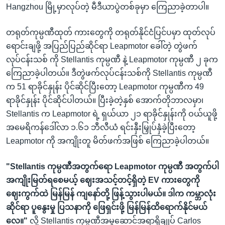
Hangzhou မြို့မှာလုပ်တဲ့ မီဒီယာပွဲတစ်ခုမှာ ကြေညာခဲ့တာပါ။
တရုတ်ကုမ္ပဏီထုတ် ကားတွေကို တရုတ်နိုင်ငံပြင်ပမှာ ထုတ်လုပ်
ရောင်းချဖို့ အပြည်ပြည်ဆိုင်ရာ Leapmotor ခေါ်တဲ့ တွဲဖက်
လုပ်ငန်းသစ် ကို Stellantis ကုမ္ပဏီ နဲ့ Leapmotor ကုမ္ပဏီ ၂ ခုက
ကြေညာခဲ့ပါတယ်။ ဒီတွဲဖက်လုပ်ငန်းသစ်ကို Stellantis ကုမ္ပဏီ
က 51 ရာခိုင်နှုန်း ပိုင်ဆိုင်ပြီးတော့ Leapmotor ကုမ္ပဏီက 49
ရာခိုင်နှုန်း ပိုင်ဆိုင်ပါတယ်။ ပြီးခဲ့တဲ့နှစ် အောက်တိုဘာလမှာ၊
Stellantis က Leapmotor ရဲ့ ရှယ်ယာ ၂၁ ရာခိုင်နှုန်းကို ဝယ်ယူဖို့
အမေရိကန်ဒေါ်လာ ၁.၆၁ ဘီလီယံ ရင်းနှီးမြှုပ်နှံခဲ့ပြီးတော့
Leapmotor ကို အကျိုးတူ မိတ်ဖက်အဖြစ် ကြေညာခဲ့ပါတယ်။
"Stellantis ကုမ္ပဏီအတွက်ရော Leapmotor ကုမ္ပဏီ အတွက်ပါ
အကျိုးမြတ်ရစေမယ့် ဈေးအသင့်တင့်ရှိတဲ့ EV ကားတွေကို
ဈေးကွက်ထဲ မြန်မြန် ကျနော်တို့ ဖြန့်သွားပါမယ်။ ဒါက ကမ္ဘာလုံး
ဆိုင်ရာ ပူနွေးမှု ပြသနာကို ဖြေရှင်းဖို့ မြန်မြန်ထိရောက်နိုင်မယ်
လေ။"
လို့ Stellantis ကုမ္ပဏီအမှုဆောင်အရာရှိချုပ် Carlos