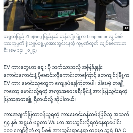
တရုတ်ပြည် Zhejiang ပြည်နယ် ဟန်ကျိုးမြို့က Leapmotor လျှပ်စစ်
ကားကုမ္ပဏီ ရုံးချုပ်ရှေ့မှာအားသွင်းနေတဲ့ ကုမ္ပဏီထုတ် လျှပ်စစ်ကားတ
စီး (မေ ၁၄၊ ၂၀၂၄)
EV ကားတွေဟာ ဈေး ပို သက်သာသလို အမြန်နှုန်း
ကောင်းကောင်းနဲ့ ပိုမောင်းလို့ကောင်းတာကြောင့် ဘေကျင်းမြို့က
EV ကား မောင်းသူတွေက ကျေနပ်နေကြတာပါ။ ဒါပေမဲ့ တချို့
ကတော့ မောင်းလို့ရတဲ့ အကွာအဝေးခရီးမိုင်နဲ့ အားပြန်သွင်းရတဲ့
ပြဿနာတချို့ ရှိတယ်လို့ ဆိုပါတယ်။
ကားအချက်ပြတာဝန်ယူရတဲ့ ကားမောင်းဝန်ထမ်းဖြစ်သူ အသက်
၅၄ နှစ် အရွယ် မစ္စတာ Wu ဟာ အားသွင်းလို့ရတဲ့နေရာပေါင်း
၁၀၀ ကျော်ရှိတဲ့ လျှပ်စစ် အားသွင်းရာနေရာ တခုမှာ သူ့ရဲ့ BAIC