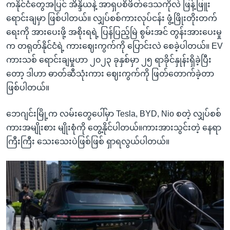
ကနိုင်ငံတွေအပြင် အိန္ဒိယနဲ့ အာရှပစိဖိတ်ဒေသကိုလဲ ဖြန့်ဖြူး
ရောင်းချမှာ ဖြစ်ပါတယ်။ လျှပ်စစ်ကားလုပ်ငန်း ဖွံ့ဖြိုးတိုးတက်
ရေးကို အားပေးဖို့ အစိုးရရဲ့ ပြန်ပြည့်မြဲ စွမ်းအင် တွန်းအားပေးမှု
က တရုတ်နိုင်ငံရဲ့ ကားဈေးကွက်ကို ပြောင်းလဲ စေခဲ့ပါတယ်။ EV
ကားသစ် ရောင်းချမှုဟာ ၂၀၂၃ ခုနှစ်မှာ ၂၅ ရာခိုင်နှုန်းရှိခဲ့ပြီး
တော့ ဒါဟာ ဓာတ်ဆီသုံးကား ဈေးကွက်ကို ဖြတ်တောက်ခဲ့တာ
ဖြစ်ပါတယ်။
ဘေဂျင်းမြို့က လမ်းတွေပေါ်မှာ Tesla, BYD, Nio စတဲ့ လျှပ်စစ်
ကားအမျိုးစား မျိုးစုံကို တွေ့နိုင်ပါတယ်။ကားအားသွင်းတဲ့ နေရာ
ကြီးကြီး သေးသေးပဲဖြစ်ဖြစ် ရှာရလွယ်ပါတယ်။