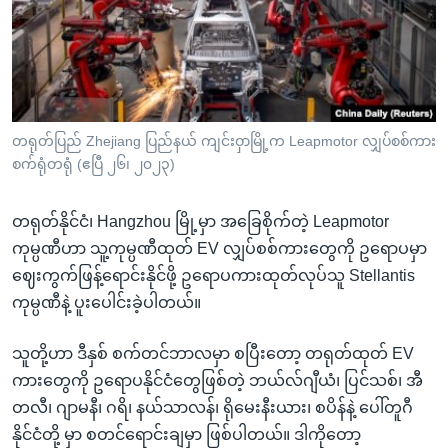
အ
သုတပဒေသာ အင်္ဂလိပ်စာ
ညွန်း
Learning English
စာမျက်နှာ
သို့
ဗွီအိုအေ လူမှုကွန်ယက်များ
ကျော်
ကြည့်
တရုတ်ပြည် Zhejiang ပြည်နယ် ကျင်းဝှာမြို့က Leapmotor လျှပ်စစ်ကား
စက်ရုံတရုံ (ဧပြီ ၂၆၊ ၂၀၂၃)
ရန်
ဘာသာစကားများ
ရှာဖွေ
တရုတ်နိုင်ငံ၊ Hangzhou မြို့မှာ အခြေစိုက်တဲ့ Leapmotor
ရန်
ကုမ္ပဏီဟာ သူ့ကုမ္ပဏီထုတ် EV လျှပ်စစ်ကားတွေကို ဥရောပမှာ
နေရာ
ဈေးကွက်ဖြန့်ရောင်းနိုင်ဖို့ ဥရောပကားထုတ်လုပ်သူ Stellantis
သို့
ကုမ္ပဏီနဲ့ ပူးပေါင်းခဲ့ပါတယ်။
ကျော်
ရန်
သူတို့ဟာ ဒီနှစ် စက်တင်ဘာလမှာ စပြီးတော့ တရုတ်ထုတ် EV
ကားတွေကို ဥရောပနိုင်ငံတွေဖြစ်တဲ့ ဘယ်လ်ဂျီယံ၊ ပြင်သစ်၊ အီ
တလီ၊ ဂျာမနီ၊ ဂရိ၊ နယ်သာလန်၊ ရိုမေးနီးယား၊ စပိန်နဲ့ ပေါ်တူဂီ
နိုင်ငံတို့ မှာ စတင်ရောင်းချမှာ ဖြစ်ပါတယ်။ ဒါကိုတော့