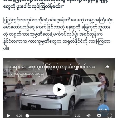
တွေကို ပူးပေါင်းလုပ်ကြလိမ့်မယ်။"
ပြည်တွင်းအလုပ်အကိုင်နဲ့ ဝင်ငွေဖန်းတီးပေးတဲ့ ကမ္ဘာ့အကြီးဆုံး
မော်တော်ယာဉ်ဈေးကွက်ဖြစ်လာတဲ့ နေရာကို ခြေကုတ်ယူထား
တဲ့ တရုတ်ကားကုမ္ပဏီတွေနဲ့ ဖက်စပ်လုပ်ဖို့၊ အရင်တုန်းက
နိုင်ငံတကာက ကားကုမ္ပဏီတွေက တရုတ်နိုင်ငံကို လာခဲ့ကြတာ
ပါ။
ဥရောပမှာ ဈေးကွက်ဖြန့်မယ့် တရုတ်လျှပ်စစ်ကား
by
ဗွီအိုအေသတင်းဌာန
No media source currently available
0:00
7:32