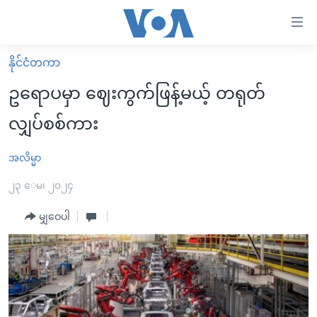
သုံး
ရ
လွယ်ကူ
နိုင်ငံတကာ
မူလစာမျက်နှာ
စေ
ဥရောပမှာ ဈေးကွက်ဖြန့်မယ့် တရုတ်
မြန်မာ
သည့်
လျှပ်စစ်ကား
ကမ္ဘာ့သတင်းများ
Link
ဗွီဒီယို
နိုင်ငံတကာ
အလိမ္မာ
များ
သတင်းလွတ်လပ်ခွင့်
အမေရိကန်
၂၃ ေမ၊ ၂၀၂၄
ပင်မ
ရပ်ဝန်းတခု လမ်းတခု အလွန်
တရုတ်
အကြောင်းအရာ
မျှဝေပါ
သို့
အင်္ဂလိပ်စာလေ့လာမယ်
အစ္စရေး-ပါလက်စတိုင်း
ကျော်
အပတ်စဉ်ကဏ္ဍများ
အမေရိကန်သုံးအီဒီယံ
ကြည့်
ရေဒီယိုနှင့်ရုပ်သံ အချက်အလက်များ
မကြေးမုံရဲ့ အင်္ဂလိပ်စာ
ရေဒီယို
ရန်
ပင်မ
ရေဒီယို/တီဗွီအစီအစဉ်
ရုပ်ရှင်ထဲက အင်္ဂလိပ်စာ
တီဗွီ