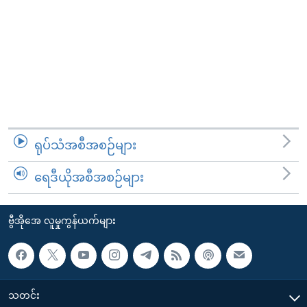
ရုပ်သံအစီအစဉ်များ
ရေဒီယိုအစီအစဉ်များ
ဗွီအိုအေ လူမှုကွန်ယက်များ
သတင်း