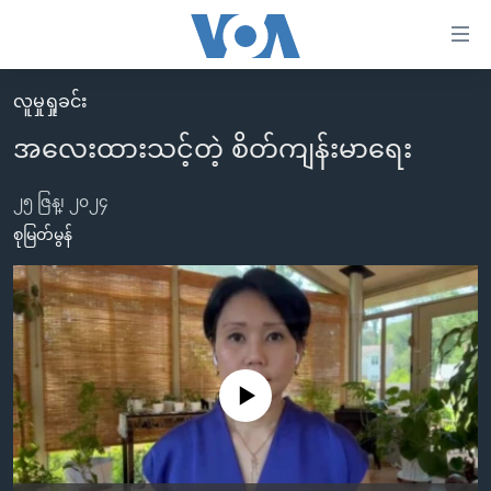
သုံး
ရ
လွယ်ကူ
လူမှုရှုခင်း
မူလစာမျက်နှာ
စေ
အလေးထားသင့်တဲ့ စိတ်ကျန်းမာရေး
မြန်မာ
သည့်
ကမ္ဘာ့သတင်းများ
၂၅ ဇြန္၊ ၂၀၂၄
Link
ဗွီဒီယို
နိုင်ငံတကာ
စုမြတ်မွန်
များ
သတင်းလွတ်လပ်ခွင့်
အမေရိကန်
ပင်မ
ရပ်ဝန်းတခု လမ်းတခု အလွန်
တရုတ်
အကြောင်းအရာ
သို့
အင်္ဂလိပ်စာလေ့လာမယ်
အစ္စရေး-ပါလက်စတိုင်း
ကျော်
အပတ်စဉ်ကဏ္ဍများ
အမေရိကန်သုံးအီဒီယံ
No media source currently available
ကြည့်
ရေဒီယိုနှင့်ရုပ်သံ အချက်အလက်များ
မကြေးမုံရဲ့ အင်္ဂလိပ်စာ
ရေဒီယို
ရန်
ပင်မ
ရေဒီယို/တီဗွီအစီအစဉ်
ရုပ်ရှင်ထဲက အင်္ဂလိပ်စာ
တီဗွီ