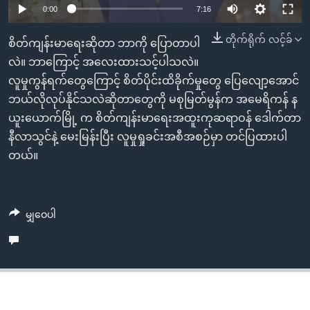
အ
0:00
7:16
သုတပဒေသာ အင်္ဂလိပ်စာ
ညွန်း
Learning English
တိုက်ရိုက် လင့်ခ်
စာမျက်နှာ
စိတ်ကျန်းမာရေးဆိုတာ ဘာကို ပြောတာပါ
သို့
ဗွီအိုအေ လူမှုကွန်ယက်များ
လဲ။ ဘာကြောင့် အလေးထားသင့်ပါသလဲ။
ကျော်
လူမှုကွန်ရက်တွေကြောင့် စိတ်ပိုင်းထိခိုက်မှုတွေ ပြေလျော့အောင်
ကြည့်
ဘယ်လိုလုပ်နိုင်သလဲဆိုတာတွေကို မစုမြတ်မွန်က အမေရိကန် န
ရန်
ယူးယောက်မြို့ က စိတ်ကျန်းမာရေးအထူးကုဆရာဝန် ဒေါက်တာ
ဘာသာစကားများ
ရှာဖွေ
နီလာသွင်နဲ့ မေးမြန်းပြီး လူမှုရှုခင်းအစီအစဉ်မှာ တင်ပြထားပါ
ရန်
တယ်။
နေရာ
သို့
ကျော်
မျှဝေပါ
ရန်