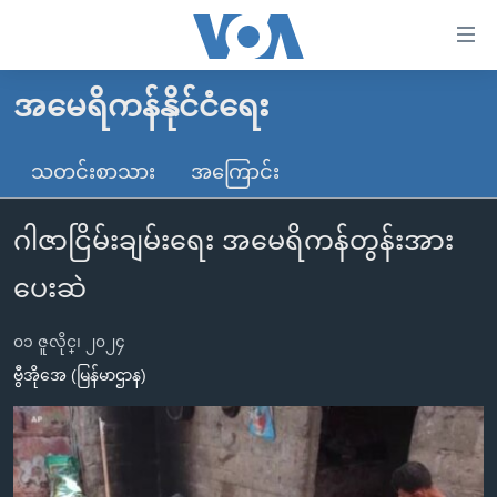
သုံး
ရ
လွယ်ကူ
အမေရိကန်နိုင်ငံရေး
မူလစာမျက်နှာ
စေ
မြန်မာ
သတင်းစာသား
အကြောင်း
သည့်
ကမ္ဘာ့သတင်းများ
Link
ဂါဇာငြိမ်းချမ်းရေး အမေရိကန်တွန်းအား
ဗွီဒီယို
နိုင်ငံတကာ
များ
သတင်းလွတ်လပ်ခွင့်
အမေရိကန်
ပေးဆဲ
ပင်မ
ရပ်ဝန်းတခု လမ်းတခု အလွန်
တရုတ်
အကြောင်းအရာ
၀၁ ဇူလိုင္၊ ၂၀၂၄
သို့
အင်္ဂလိပ်စာလေ့လာမယ်
အစ္စရေး-ပါလက်စတိုင်း
ဗွီအိုအေ (မြန်မာဌာန)
ကျော်
အပတ်စဉ်ကဏ္ဍများ
အမေရိကန်သုံးအီဒီယံ
ကြည့်
ရေဒီယိုနှင့်ရုပ်သံ အချက်အလက်များ
မကြေးမုံရဲ့ အင်္ဂလိပ်စာ
ရေဒီယို
ရန်
ပင်မ
ရေဒီယို/တီဗွီအစီအစဉ်
ရုပ်ရှင်ထဲက အင်္ဂလိပ်စာ
တီဗွီ