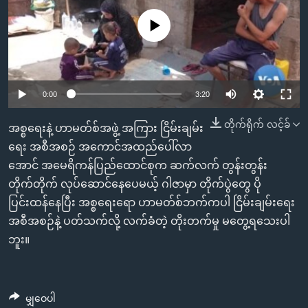
အ
သုတပဒေသာ အင်္ဂလိပ်စာ
ညွန်း
Learning English
No media source currently available
စာမျက်နှာ
သို့
ဗွီအိုအေ လူမှုကွန်ယက်များ
ကျော်
0:00
3:20
ကြည့်
ရန်
တိုက်ရိုက် လင့်ခ်
ဘာသာစကားများ
အစ္စရေးနဲ့ ဟာမတ်စ်အဖွဲ့ အကြား ငြိမ်းချမ်း
ရှာဖွေ
ရေး အစီအစဉ် အကောင်အထည်ပေါ်လာ
ရန်
အောင် အမေရိကန်ပြည်ထောင်စုက ဆက်လက် တွန်းတွန်း
နေရာ
တိုက်တိုက် လုပ်ဆောင်နေပေမယ့် ဂါဇာမှာ တိုက်ပွဲတွေ ပို
သို့
ပြင်းထန်နေပြီး အစ္စရေးရော ဟာမတ်စ်ဘက်ကပါ ငြိမ်းချမ်းရေး
ကျော်
အစီအစဉ်နဲ့ ပတ်သက်လို့ လက်ခံတဲ့ တိုးတက်မှု မတွေ့ရသေးပါ
ရန်
ဘူး။
မျှဝေပါ