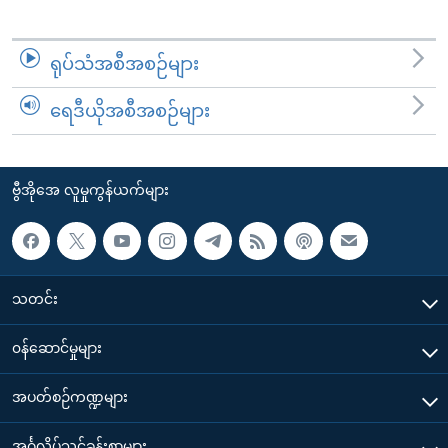
ရုပ်သံအစီအစဉ်များ
ရေဒီယိုအစီအစဉ်များ
ဗွီအိုအေ လူမှုကွန်ယက်များ
သတင်း
၀န်ဆောင်မှုများ
အပတ်စဉ်ကဏ္ဍများ
အင်္ဂလိပ်သင်ခန်းစာများ