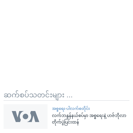
ဆက်စပ်သတင်းများ ...
အစ္စရေး-ပါလက်စတိုင်း
လက်ဘနွန်နယ်စပ်မှာ အစ္စရေးနဲ့ ဟဇ်ဘိုလာ
တိုက်ပွဲပြင်းထန်