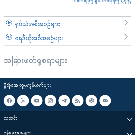
အစီအစဉ်တွဲများအားလုံးကြည့်ရှုရန်
ရုပ်သံအစီအစဉ်များ
ရေဒီယိုအစီအစဉ်များ
အခြားဖတ်ရှုစရာများ
ဗွီအိုအေ လူမှုကွန်ယက်များ
သတင်း
၀န်ဆောင်မှုများ