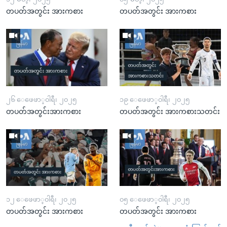
တပတ်အတွင်း အားကစား
တပတ်အတွင်း အားကစား
၂၆ ေဖေဖာ္၀ါရီ၊ ၂၀၂၅
၁၉ ေဖေဖာ္၀ါရီ၊ ၂၀၂၅
တပတ်အတွင်းအားကစား
တပတ်အတွင်း အားကစားသတင်း
၁၂ ေဖေဖာ္၀ါရီ၊ ၂၀၂၅
၀၅ ေဖေဖာ္၀ါရီ၊ ၂၀၂၅
တပတ်အတွင်း အားကစား
တပတ်အတွင်း အားကစား