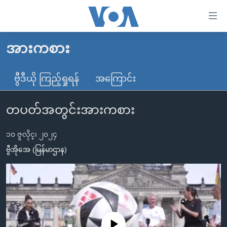
သုံး
ရ
လွယ်ကူ
အားကစား
မူလစာမျက်နှာ
စေ
မြန်မာ
ဗွီဒီယို ကြည့်ရှုရန်
အကြောင်း
သည့်
ကမ္ဘာ့သတင်းများ
Link
တပတ်အတွင်းအားကစား
ဗွီဒီယို
နိုင်ငံတကာ
များ
သတင်းလွတ်လပ်ခွင့်
အမေရိကန်
ပင်မ
၁၀ ဇူလိုင္၊ ၂၀၂၄
ရပ်ဝန်းတခု လမ်းတခု အလွန်
တရုတ်
အကြောင်းအရာ
ဗွီအိုအေ (မြန်မာဌာန)
သို့
အင်္ဂလိပ်စာလေ့လာမယ်
အစ္စရေး-ပါလက်စတိုင်း
ကျော်
အပတ်စဉ်ကဏ္ဍများ
အမေရိကန်သုံးအီဒီယံ
ကြည့်
ရေဒီယိုနှင့်ရုပ်သံ အချက်အလက်များ
မကြေးမုံရဲ့ အင်္ဂလိပ်စာ
ရေဒီယို
ရန်
ပင်မ
ရေဒီယို/တီဗွီအစီအစဉ်
ရုပ်ရှင်ထဲက အင်္ဂလိပ်စာ
တီဗွီ
No media source currently available