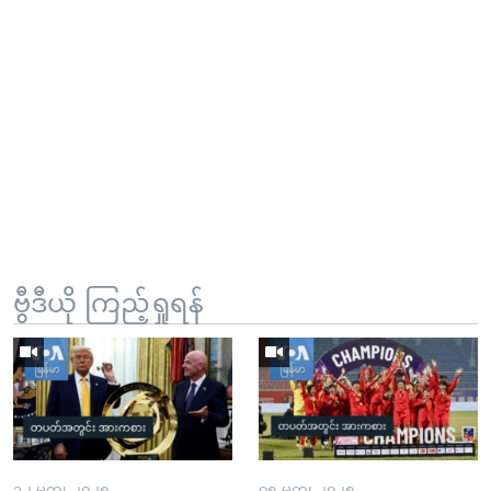
ဗွီဒီယို ကြည့်ရှုရန်
၁၂ မတ္၊ ၂၀၂၅
၀၅ မတ္၊ ၂၀၂၅