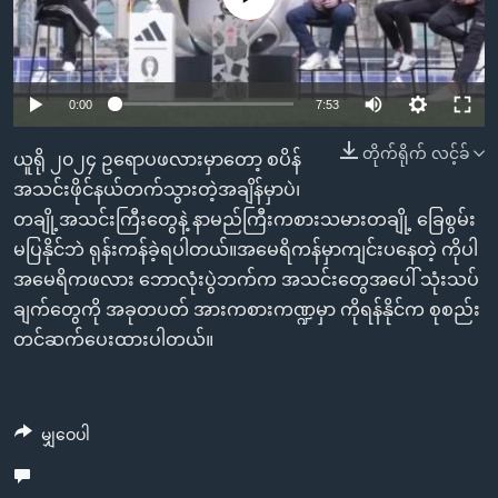
အ
သုတပဒေသာ အင်္ဂလိပ်စာ
ညွန်း
Learning English
စာမျက်နှာ
သို့
ဗွီအိုအေ လူမှုကွန်ယက်များ
0:00
7:53
ကျော်
တိုက်ရိုက် လင့်ခ်
ကြည့်
ယူရို ၂၀၂၄ ဥရောပဖလားမှာတော့ စပိန်
ရန်
အသင်းဖိုင်နယ်တက်သွားတဲ့အချိန်မှာပဲ၊
ဘာသာစကားများ
ရှာဖွေ
တချို့အသင်းကြီးတွေနဲ့ နာမည်ကြီးကစားသမားတချို့ ခြေစွမ်း
ရန်
မပြနိုင်ဘဲ ရုန်းကန်ခဲ့ရပါတယ်။အမေရိကန်မှာကျင်းပနေတဲ့ ကိုပါ
နေရာ
အမေရိကဖလား ဘောလုံးပွဲဘက်က အသင်းတွေအပေါ် သုံးသပ်
သို့
ချက်တွေကို အခုတပတ် အားကစားကဏ္ဍမှာ ကိုရန်နိုင်က စုစည်း
ကျော်
တင်ဆက်ပေးထားပါတယ်။
ရန်
မျှဝေပါ