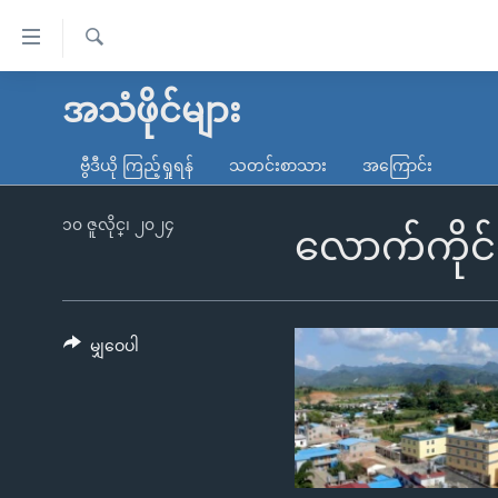
သုံး
ရ
ရှာဖွေ
လွယ်ကူ
မူလစာမျက်နှာ
အသံဖိုင်များ
ရ
စေ
မြန်မာ
လာ
ဗွီဒီယို ကြည့်ရှုရန်
သတင်းစာသား
အကြောင်း
သည့်
ဒ်
ကမ္ဘာ့သတင်းများ
Link
ဗွီဒီယို
နိုင်ငံတကာ
၁၀ ဇူလိုင္၊ ၂၀၂၄
လောက်ကိုင
များ
သတင်းလွတ်လပ်ခွင့်
အမေရိကန်
ပင်မ
ရပ်ဝန်းတခု လမ်းတခု အလွန်
တရုတ်
အကြောင်းအရာ
အင်္ဂလိပ်စာလေ့လာမယ်
အစ္စရေး-ပါလက်စတိုင်း
မျှဝေပါ
သို့
အပတ်စဉ်ကဏ္ဍများ
အမေရိကန်သုံးအီဒီယံ
ကျော်
ကြည့်
ရေဒီယိုနှင့်ရုပ်သံ အချက်အလက်များ
မကြေးမုံရဲ့ အင်္ဂလိပ်စာ
ရေဒီယို
ရန်
ရေဒီယို/တီဗွီအစီအစဉ်
ရုပ်ရှင်ထဲက အင်္ဂလိပ်စာ
တီဗွီ
ပင်မ