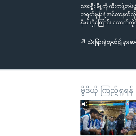
သုတပဒေသာ အင်္ဂလိပ်စာ
အ
လားရှိုးမြို့ကို ကိုးကန့်တ
ညွန်း
တရုတ်ဖုန်းနဲ့ အင်တာနက
စာမျက်နှာ
နီးပါးရှိကြောင်း လောက်ကိ
သို့
ကျော်
သီးခြားခွဲထုတ်၍ နားဆင
ကြည့်
ရန်
ရှာဖွေ
ရန်
နေရာ
သို့
ဗွီဒီယို ကြည့်ရှုရန်
ကျော်
ရန်