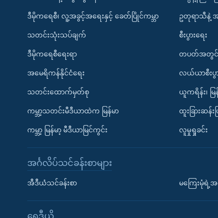
ဒီမိုကရေစီ၊ လူ့အခွင့်အရေးနှင့် ခေတ်ပြိုင်ကမ္ဘာ
ဥတုရာသီနဲ့ 
သတင်းသုံးသပ်ချက်
စီးပွားရေး
ဒီမိုကရေစီရေးရာ
တပတ်အတွင်
အမေရိကန်နိုင်ငံရေး
လယ်ယာစီးပွ
သတင်းထောက်မှတ်စု
ယူကရိန်း၊ မြန
ကမ္ဘာ့သတင်းမီဒီယာထဲက မြန်မာ
ထူးခြားဆန်း
ကမ္ဘာ့ မြန်မာ့ မီဒီယာမြင်ကွင်း
လူမှုရှုခင်း
အင်္ဂလိပ်သင်ခန်းစာများ
အီဒီယံသင်ခန်းစာ
မကြေးမုံရဲ့အင
ရေဒီယို