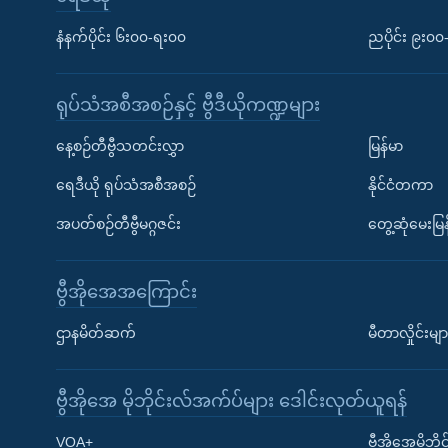
နံနက်ပိုင်း ၆း၀၀-ရး၀၀
ညပိုင်း ၉း၀
ရုပ်သံအစီအစဉ်နှင့် ဗွီဒီယိုကဏ္ဍများ
နေ့စဉ်တီဗွီသတင်းလွှာ
မြန်မာ
ရေဒီယို ရုပ်သံအစီအစဉ်
နိုင်ငံတကာ
အပတ်စဉ်တီဗွီမဂ္ဂဇင်း
တွေ့ဆုံမေးမြန
ဗွီအိုအေအကြောင်း
ဌာနမိတ်ဆက်
မီတာလှိုင်းမျာ
ဗွီအိုအေ မိုဘိုင်းလ်အက်ပ်များ ဒေါင်းလုတ်ယူရန်
Learning English
VOA+
ဗွီအိုအေမိုဘ