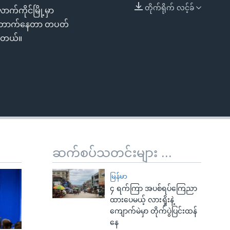
တိုက်ရိုက် လင့်ခ်
ာက်ကိုင်မြို့မှာ
EMBED
တ်တောက်နေတာ တပတ်
ပါတယ်။
ဆက်စပ်သတင်းများ ...
မြန်မာ
၄ ရက်ကြာ အပစ်ရပ်ကြေညာ
ထားပေမယ့် လားရှိုးနဲ့
ကျောက်မဲမှာ တိုက်ပွဲပြင်းထန်
နေ