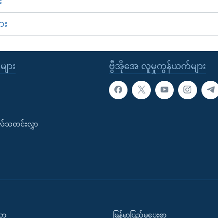
း
ား
ုများ
ဗွီအိုအေ လူမှုကွန်ယက်များ
းလ်သတင်းလွှာ
ပညာ
မြန်မာပြည်မှပေးစာ