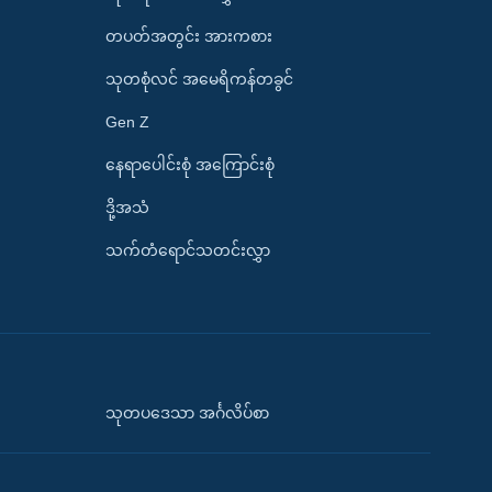
တပတ်အတွင်း အားကစား
သုတစုံလင် အမေရိကန်တခွင်
Gen Z
နေရာပေါင်းစုံ အကြောင်းစုံ
ဒို့အသံ
သက်တံရောင်သတင်းလွှာ
သုတပဒေသာ အင်္ဂလိပ်စာ