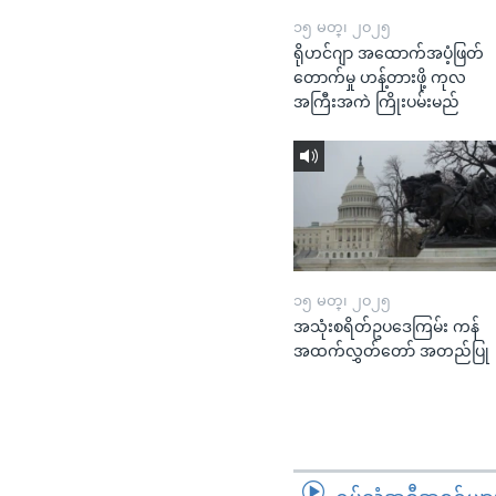
၁၅ မတ္၊ ၂၀၂၅
ရိုဟင်ဂျာ အထောက်အပံ့ဖြတ်
တောက်မှု ဟန့်တားဖို့ ကုလ
အကြီးအကဲ ကြိုးပမ်းမည်
၁၅ မတ္၊ ၂၀၂၅
အသုံးစရိတ်ဥပဒေကြမ်း ကန်
အထက်လွှတ်တော် အတည်ပြု