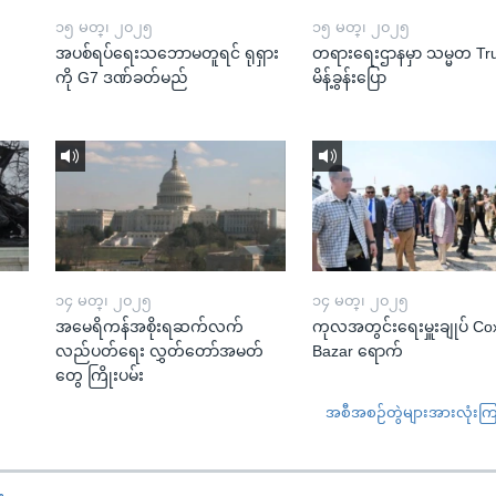
၁၅ မတ္၊ ၂၀၂၅
၁၅ မတ္၊ ၂၀၂၅
အပစ်ရပ်ရေးသဘောမတူရင် ရုရှား
တရားရေးဌာနမှာ သမ္မတ T
ကို G7 ဒဏ်ခတ်မည်
မိန့်ခွန်းပြော
၁၄ မတ္၊ ၂၀၂၅
၁၄ မတ္၊ ၂၀၂၅
အမေရိကန်အစိုးရဆက်လက်
ကုလအတွင်းရေးမှူးချုပ် Co
လည်ပတ်ရေး လွှတ်တော်အမတ်
Bazar ရောက်
တွေ ကြိုးပမ်း
အစီအစဉ်တွဲများအားလုံးကြည့