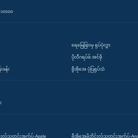
၀-၁၀း၀၀
ရေမြေခြားမှ ရုပ်ပုံလွှာ
ပိုလီဂရပ်ဖ်.အင်ဖို
်းခန်း
ဗွီအိုအေ ပုံပြရုပ်သံ
း
ိုင်းလ်သတင်းအက်ပ်-Apple
ဗွီအိုအေမိုဘိုင်းလ်သတင်းအက်ပ်-An