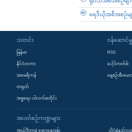
ရုပ်သံအစီအစဉ်မျာ
ရေဒီယိုအစီအစဉ်မျ
သတင်း
၀န်ဆောင်မှ
မြန်မာ
RSS
နိုင်ငံတကာ
ပေါ့ဒ်ကတ်စ်
အမေရိကန်
နေ့စဉ်အီးမေ
တရုတ်
အစ္စရေး-ပါလက်စတိုင်း
အပတ်စဉ်ကဏ္ဍများ
အယ်ဒီတာနဲ့ ဆွေးနွေးခန်း
သိပ္ပံနဲ့နည်း