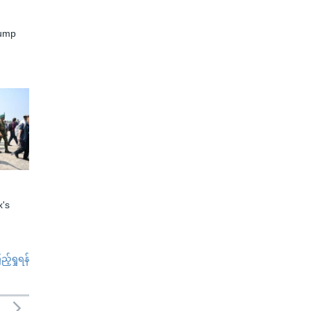
rump
x's
်ရှုရန်