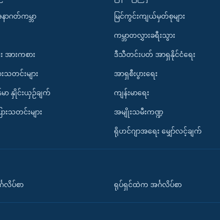
အနာဂတ်ကမ္ဘာ
မြင်ကွင်းကျယ်မှတ်စုများ
ကမ္ဘာတလွှားခရီးသွား
း အားကစား
ဒီသီတင်းပတ် အာရှနိုင်ငံရေး
ားသတင်းများ
အာရှစီးပွားရေး
်မာ နှိုင်းယှဉ်ချက်
ကျန်းမာရေး
ပြားသတင်းများ
အမျိုးသမီးကဏ္ဍ
ရိုဟင်ဂျာအရေး မျှော်လင့်ချက်
်္ဂလိပ်စာ
ရုပ်ရှင်ထဲက အင်္ဂလိပ်စာ