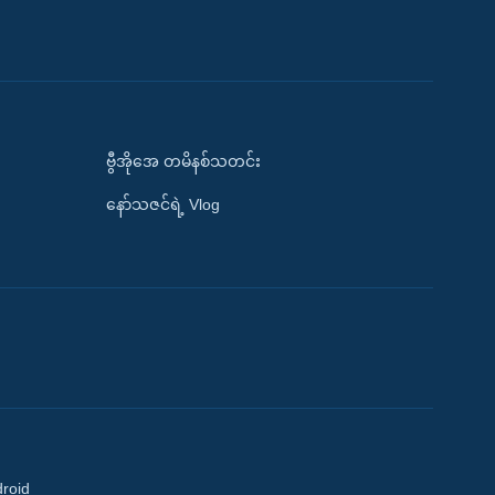
ဗွီအိုအေ တမိနစ်သတင်း
နော်သဇင်ရဲ့ Vlog
droid