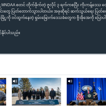
ပ်ဖွဲ့ MNDAA စတင် တိုက်ခိုက်တဲ့ ဇူလိုင် ၃ ရက်ကစပြီး ကိုးကန့်ဒေသ လေ
်လိုင်းတွေ ပြတ်တောက်သွားပါတယ်။ အခုဆိုရင် ဆက်သွယ်ရေး ပြ
ုင်မြို့ကို ဝင်ထွက်နေတဲ့ ရှမ်းမြောက်ဒေသခံတွေက ဗွီအိုအေကို ပြော
်နိုင်ပါသည်။