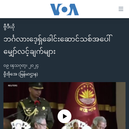
သုံး
ရ
လွယ်ကူ
ဗွီဒီယို
မူလစာမျက်နှာ
စေ
ဘင်္ဂလားဒေ့ရှ်ခေါင်းဆောင်သစ်အပေါ်
မြန်မာ
သည့်
မျှော်လင့်ချက်များ
ကမ္ဘာ့သတင်းများ
Link
ဗွီဒီယို
နိုင်ငံတကာ
များ
၀၉ ၾသဂုတ္၊ ၂၀၂၄
သတင်းလွတ်လပ်ခွင့်
အမေရိကန်
ဗွီအိုအေ (မြန်မာဌာန)
ပင်မ
ရပ်ဝန်းတခု လမ်းတခု အလွန်
တရုတ်
အကြောင်းအရာ
သို့
အင်္ဂလိပ်စာလေ့လာမယ်
အစ္စရေး-ပါလက်စတိုင်း
ကျော်
အပတ်စဉ်ကဏ္ဍများ
အမေရိကန်သုံးအီဒီယံ
ကြည့်
ရေဒီယိုနှင့်ရုပ်သံ အချက်အလက်များ
မကြေးမုံရဲ့ အင်္ဂလိပ်စာ
ရေဒီယို
ရန်
No media source currently available
ပင်မ
ရေဒီယို/တီဗွီအစီအစဉ်
ရုပ်ရှင်ထဲက အင်္ဂလိပ်စာ
တီဗွီ