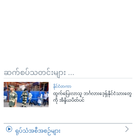
ဆက်စပ်သတင်းများ ...
နိုင်ငံတကာ
ထွက်ပြေးလာသူ ဘင်္ဂလားဒေ့ရှ်နိုင်ငံသားတွေ
ကို အိန္ဒိယပိတ်ပင်
ရုပ်သံအစီအစဉ်များ