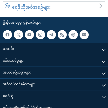
ရေဒီယိုအစီအစဉ်များ
ဗွီအိုအေ လူမှုကွန်ယက်များ
သတင်း
၀န်ဆောင်မှုများ
အပတ်စဉ်ကဏ္ဍများ
အင်္ဂလိပ်သင်ခန်းစာများ
ရေဒီယို
ရုပ်သံအစီအစဉ်နှင့် ဗွီဒီယိုကဏ္ဍများ