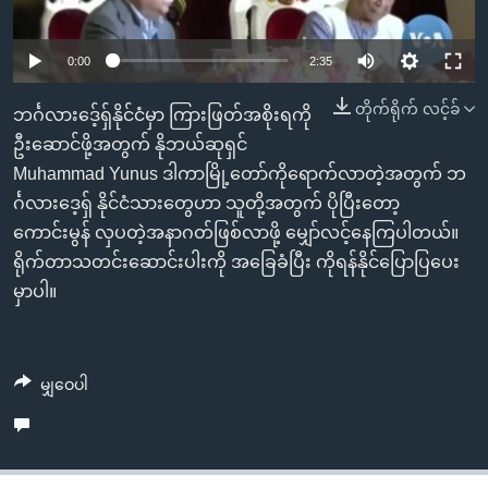
အ
သုတပဒေသာ အင်္ဂလိပ်စာ
ညွန်း
Learning English
0:00
2:35
စာမျက်နှာ
သို့
ဗွီအိုအေ လူမှုကွန်ယက်များ
တိုက်ရိုက် လင့်ခ်
ဘင်္ဂလားဒေ့်ရှ်နိုင်ငံမှာ ကြားဖြတ်အစိုးရကို
ကျော်
ဦးဆောင်ဖို့အတွက် နိုဘယ်ဆုရှင်
ကြည့်
Muhammad Yunus ဒါကာမြို့တော်ကိုရောက်လာတဲ့အတွက် ဘ
ရန်
ဘာသာစကားများ
င်္ဂလားဒေ့ရှ် နိုင်ငံသားတွေဟာ သူတို့အတွက် ပိုပြီးတော့
ရှာဖွေ
ကောင်းမွန် လှပတဲ့အနာဂတ်ဖြစ်လာဖို့ မျှော်လင့်နေကြပါတယ်။
ရန်
ရိုက်တာသတင်းဆောင်းပါးကို အခြေခံပြီး ကိုရန်နိုင်ပြောပြပေး
နေရာ
မှာပါ။
သို့
ကျော်
ရန်
မျှဝေပါ