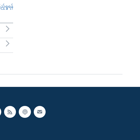
်ရှုရန်