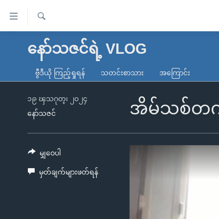
သုံး
ရ
ရှာဖွေ
လွယ်ကူ
မူလစာမျက်နှာ
နော်သဇင်ရဲ့ VLOG
ရ
စေ
မြန်မာ
လာ
ဗွီဒီယို ကြည့်ရှုရန်
သတင်းစာသား
အကြောင်း
သည့်
ဒ်
ကမ္ဘာ့သတင်းများ
Link
ဗွီဒီယို
နိုင်ငံတကာ
၁၉ ၾသဂုတ္၊ ၂၀၂၄
အိမ်သစ်တက်
များ
နော်သဇင်
သတင်းလွတ်လပ်ခွင့်
အမေရိကန်
ပင်မ
ရပ်ဝန်းတခု လမ်းတခု အလွန်
တရုတ်
အကြောင်းအရာ
အင်္ဂလိပ်စာလေ့လာမယ်
အစ္စရေး-ပါလက်စတိုင်း
မျှဝေပါ
သို့
အပတ်စဉ်ကဏ္ဍများ
အမေရိကန်သုံးအီဒီယံ
ကျော်
မှတ်ချက်များဖတ်ရန်
ကြည့်
ရေဒီယိုနှင့်ရုပ်သံ အချက်အလက်များ
မကြေးမုံရဲ့ အင်္ဂလိပ်စာ
ရေဒီယို
ရန်
ရေဒီယို/တီဗွီအစီအစဉ်
ရုပ်ရှင်ထဲက အင်္ဂလိပ်စာ
တီဗွီ
ပင်မ