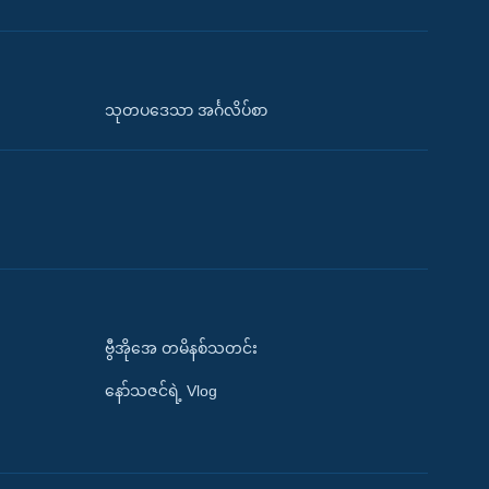
သုတပဒေသာ အင်္ဂလိပ်စာ
ဗွီအိုအေ တမိနစ်သတင်း
နော်သဇင်ရဲ့ Vlog