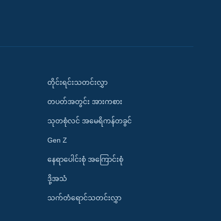
တိုင်းရင်းသတင်းလွှာ
တပတ်အတွင်း အားကစား
သုတစုံလင် အမေရိကန်တခွင်
Gen Z
နေရာပေါင်းစုံ အကြောင်းစုံ
ဒို့အသံ
သက်တံရောင်သတင်းလွှာ