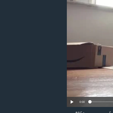
သုတပဒေသာ အင်္ဂလိပ်စာ
အ
ညွန်း
စာမျက်နှာ
သို့
ကျော်
ကြည့်
ရန်
ရှာဖွေ
ရန်
နေရာ
သို့
ကျော်
ရန်
0:00