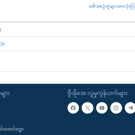
အစီအစဉ်တွဲများအားလုံးကြည့
း
ား
ုများ
ဗွီအိုအေ လူမှုကွန်ယက်များ
းလ်သတင်းလွှာ