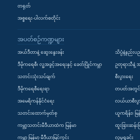
တရုတ်
အစ္စရေး-ပါလက်စတိုင်း
အပတ်စဉ်ကဏ္ဍများ
အယ်ဒီတာနဲ့ ဆွေးနွေးခန်း
သိပ္ပံနဲ့နည်း
ဒီမိုကရေစီ၊ လူ့အခွင့်အရေးနှင့် ခေတ်ပြိုင်ကမ္ဘာ
ဥတုရာသီနဲ့ 
သတင်းသုံးသပ်ချက်
စီးပွားရေး
ဒီမိုကရေစီရေးရာ
တပတ်အတွင်
အမေရိကန်နိုင်ငံရေး
လယ်ယာစီးပွ
သတင်းထောက်မှတ်စု
ယူကရိန်း၊ မြန
ကမ္ဘာ့သတင်းမီဒီယာထဲက မြန်မာ
ထူးခြားဆန်း
ကမ္ဘာ့ မြန်မာ့ မီဒီယာမြင်ကွင်း
လူမှုရှုခင်း