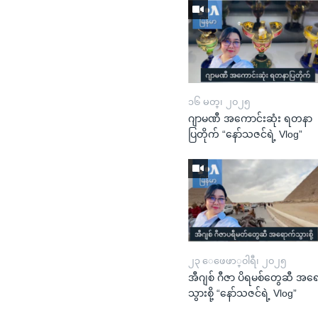
၁၆ မတ္၊ ၂၀၂၅
ဂျာမဏီ အကောင်းဆုံး ရတနာ
ပြတိုက် “နော်သဇင်ရဲ့ Vlog”
၂၃ ေဖေဖာ္၀ါရီ၊ ၂၀၂၅
အီဂျစ် ဂီဇာ ပိရမစ်တွေဆီ အရ
သွားစို့ “နော်သဇင်ရဲ့ Vlog”