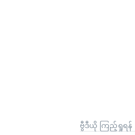
ဗွီဒီယို ကြည့်ရှုရန်