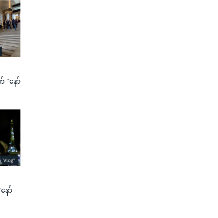
က် “နော်
နော်