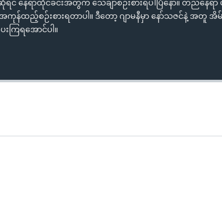
ယ်ဆိုရင် နေရာထိုင်ခင်းအတွက် သေချာစဉ်းစားရပါပြီနော်။ တည်နေရာ 
အကုန်ထည့်စဉ်းစားရတာပါ။ ဒီတော့ ဂျာမနီမှာ နော်သဇင်နဲ့ အတူ အိမ်ခ
းပေးကြရအောင်ပါ။