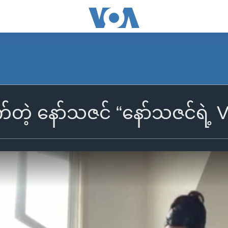
တဲ့ နော်သဇင် “နော်သဇင်ရဲ့ V