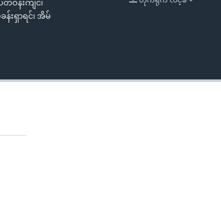
ပတ်ဝန်းကျင်၊
EMBED
န်းရှာရင်၊ အိမ်