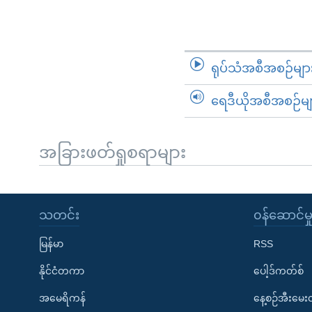
ရုပ်သံအစီအစဉ်မျာ
ရေဒီယိုအစီအစဉ်မျ
အခြားဖတ်ရှုစရာများ
သတင်း
၀န်ဆောင်မှ
မြန်မာ
RSS
နိုင်ငံတကာ
ပေါ့ဒ်ကတ်စ်
အမေရိကန်
နေ့စဉ်အီးမေ