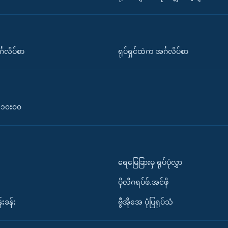
်္ဂလိပ်စာ
ရုပ်ရှင်ထဲက အင်္ဂလိပ်စာ
၀-၁၀း၀၀
ရေမြေခြားမှ ရုပ်ပုံလွှာ
ပိုလီဂရပ်ဖ်.အင်ဖို
်းခန်း
ဗွီအိုအေ ပုံပြရုပ်သံ