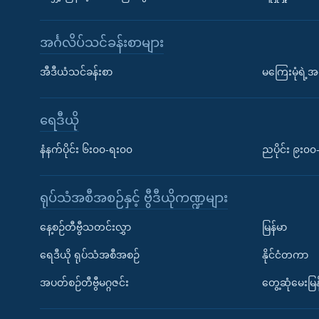
အင်္ဂလိပ်သင်ခန်းစာများ
အီဒီယံသင်ခန်းစာ
မကြေးမုံရဲ့အင
ရေဒီယို
နံနက်ပိုင်း ၆း၀၀-ရး၀၀
ညပိုင်း ၉း၀
ရုပ်သံအစီအစဉ်နှင့် ဗွီဒီယိုကဏ္ဍများ
နေ့စဉ်တီဗွီသတင်းလွှာ
မြန်မာ
ရေဒီယို ရုပ်သံအစီအစဉ်
နိုင်ငံတကာ
အပတ်စဉ်တီဗွီမဂ္ဂဇင်း
တွေ့ဆုံမေးမြန