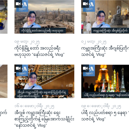
၀၉ မတ္၊ ၂၀၂၅
၀၂ မတ္၊ ၂၀၂၅
ကိုင်ရိုမြို့တော် အလည်ခရီး
ကမ္ဘာ့အကြီးဆုံး အီဂျစ်ပြတို
ဗဟုသုတ “နော်သဇင်ရဲ့ Vlog”
သဇင်ရဲ့ Vlog”
၁၆ ေဖေဖာ္၀ါရီ၊ ၂၀၂၅
၀၉ ေဖေဖာ္၀ါရီ၊ ၂၀၂၅
ောက်
အီဂျစ် ကမ္ဘာ့အကြီးဆုံး ရှေး
ပါရီ လည်ပတ်စရာ ၅ နေရာ “
စာကြည့်တိုက်နဲ့ မြေအောက်သင်္ချိုင်း
သဇင်ရဲ့ Vlog”
“နော်သဇင်ရဲ့ Vlog”