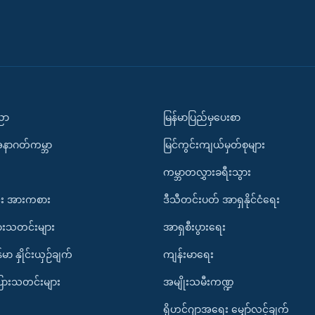
ပညာ
မြန်မာပြည်မှပေးစာ
အနာဂတ်ကမ္ဘာ
မြင်ကွင်းကျယ်မှတ်စုများ
ကမ္ဘာတလွှားခရီးသွား
း အားကစား
ဒီသီတင်းပတ် အာရှနိုင်ငံရေး
ားသတင်းများ
အာရှစီးပွားရေး
်မာ နှိုင်းယှဉ်ချက်
ကျန်းမာရေး
ပြားသတင်းများ
အမျိုးသမီးကဏ္ဍ
ရိုဟင်ဂျာအရေး မျှော်လင့်ချက်