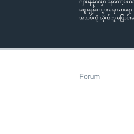
ဂျာမနီနိုင်ငံမှာ နေတော့မ
ဈေးနှုန်း၊ သွားရေးလာရေး 
အသစ်ကို လိုက်ကူ ပြောင်
Forum