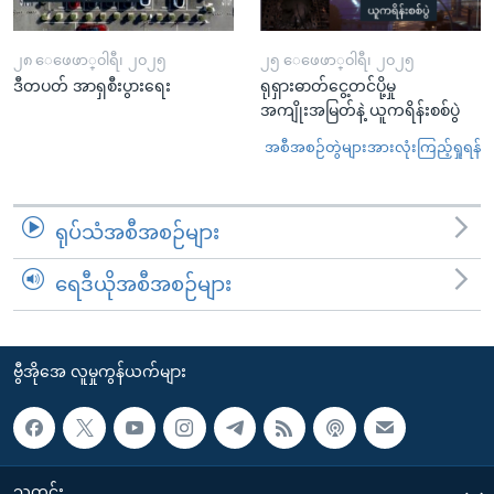
၂၈ ေဖေဖာ္၀ါရီ၊ ၂၀၂၅
၂၅ ေဖေဖာ္၀ါရီ၊ ၂၀၂၅
ဒီတပတ် အာရှစီးပွားရေး
ရုရှားဓာတ်ငွေ့တင်ပို့မှု
အကျိုးအမြတ်နဲ့ ယူကရိန်းစစ်ပွဲ
အစီအစဉ်တွဲများအားလုံးကြည့်ရှုရန်
ရုပ်သံအစီအစဉ်များ
ရေဒီယိုအစီအစဉ်များ
ဗွီအိုအေ လူမှုကွန်ယက်များ
သတင်း