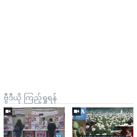
ဗွီဒီယို ကြည့်ရှုရန်