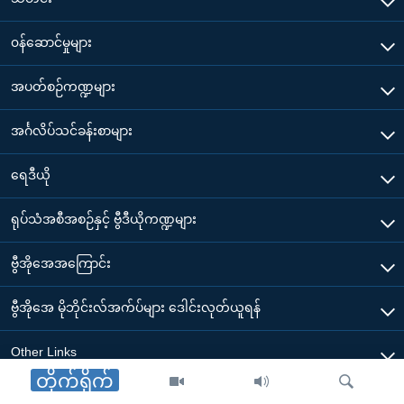
၀န်ဆောင်မှုများ
အပတ်စဉ်ကဏ္ဍများ
အင်္ဂလိပ်သင်ခန်းစာများ
ရေဒီယို
ရုပ်သံအစီအစဉ်နှင့် ဗွီဒီယိုကဏ္ဍများ
ဗွီအိုအေအကြောင်း
ဗွီအိုအေ မိုဘိုင်းလ်အက်ပ်များ ဒေါင်းလုတ်ယူရန်
Other Links
တိုက်ရိုက်