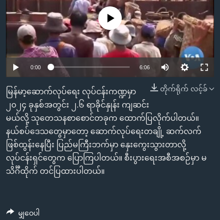
အ
သုတပဒေသာ အင်္ဂလိပ်စာ
ညွန်း
Learning English
No media source currently available
စာမျက်နှာ
သို့
ဗွီအိုအေ လူမှုကွန်ယက်များ
ကျော်
0:00
6:06
ကြည့်
ရန်
တိုက်ရိုက် လင့်ခ်
ဘာသာစကားများ
မြန်မာ့ဆောက်လုပ်ရေး လုပ်ငန်းကဏ္ဍမှာ
ရှာဖွေ
၂၀၂၄ ခုနှစ်အတွင်း ၂.၆ ရာခိုင်နှုန်း ကျဆင်း
ရန်
မယ်လို့ သုတေသနစာစောင်တခုက ထောက်ပြလိုက်ပါတယ်။
နေရာ
နယ်စပ်ဒေသတွေမှာတော့ ဆောက်လုပ်ရေးတချို့ ဆက်လက်
သို့
ဖြစ်ထွန်းနေပြီး ပြည်မကြီးဘက်မှာ နှေးကွေးသွားတာလို့
ကျော်
လုပ်ငန်းရှင်တွေက ပြောကြပါတယ်။ စီးပွားရေးအစီအစဉ်မှာ မ
ရန်
သိင်္ဂီထိုက် တင်ပြထားပါတယ်။
မျှဝေပါ