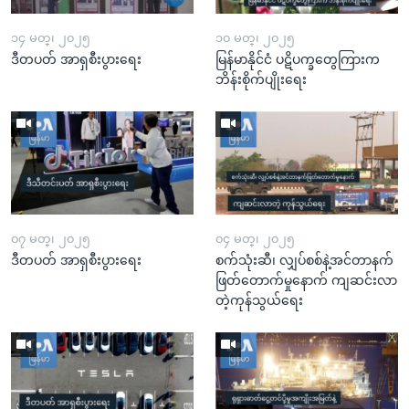
၁၄ မတ္၊ ၂၀၂၅
၁၀ မတ္၊ ၂၀၂၅
ဒီတပတ် အာရှစီးပွားရေး
မြန်မာနိုင်ငံ ပဋိပက္ခတွေကြားက
ဘိန်းစိုက်ပျိုးရေး
၀၇ မတ္၊ ၂၀၂၅
၀၄ မတ္၊ ၂၀၂၅
ဒီတပတ် အာရှစီးပွားရေး
စက်သုံးဆီ၊ လျှပ်စစ်နဲ့အင်တာနက်
ဖြတ်တောက်မှုနောက် ကျဆင်းလာ
တဲ့ကုန်သွယ်ရေး​​​​​​​