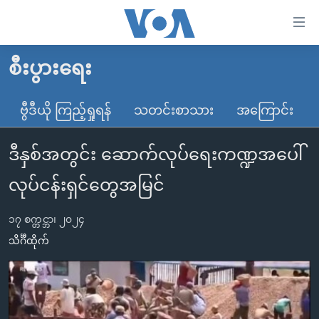
သုံး
ရ
လွယ်ကူ
စီးပွားရေး
မူလစာမျက်နှာ
စေ
မြန်မာ
ဗွီဒီယို ကြည့်ရှုရန်
သတင်းစာသား
အကြောင်း
သည့်
ကမ္ဘာ့သတင်းများ
Link
ဒီနှစ်အတွင်း ဆောက်လုပ်ရေးကဏ္ဍအပေါ်
ဗွီဒီယို
နိုင်ငံတကာ
များ
သတင်းလွတ်လပ်ခွင့်
အမေရိကန်
လုပ်ငန်းရှင်တွေအမြင်
ပင်မ
ရပ်ဝန်းတခု လမ်းတခု အလွန်
တရုတ်
အကြောင်းအရာ
၁၇ စက္တင္ဘာ၊ ၂၀၂၄
သို့
အင်္ဂလိပ်စာလေ့လာမယ်
အစ္စရေး-ပါလက်စတိုင်း
သိင်္ဂီထိုက်
ကျော်
အပတ်စဉ်ကဏ္ဍများ
အမေရိကန်သုံးအီဒီယံ
ကြည့်
ရေဒီယိုနှင့်ရုပ်သံ အချက်အလက်များ
မကြေးမုံရဲ့ အင်္ဂလိပ်စာ
ရေဒီယို
ရန်
ပင်မ
ရေဒီယို/တီဗွီအစီအစဉ်
ရုပ်ရှင်ထဲက အင်္ဂလိပ်စာ
တီဗွီ