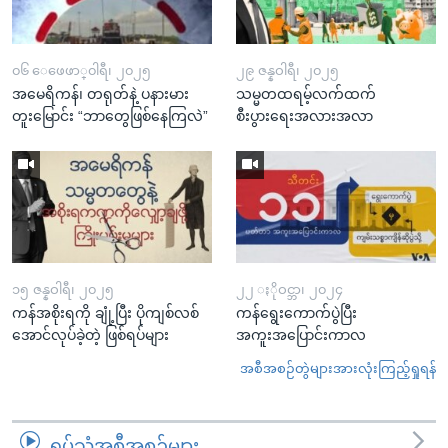
၀၆ ေဖေဖာ္၀ါရီ၊ ၂၀၂၅
၂၉ ဇန္နဝါရီ၊ ၂၀၂၅
အမေရိကန်၊ တရုတ်နဲ့ ပနားမား
သမ္မတထရမ့်လက်ထက်
တူးမြောင်း “ဘာတွေဖြစ်နေကြလဲ”
စီးပွားရေးအလားအလာ
၁၅ ဇန္နဝါရီ၊ ၂၀၂၅
၂၂ ႏိုဝင္ဘာ၊ ၂၀၂၄
ကန်အစိုးရကို ချုံ့ပြီး ပိုကျစ်လစ်
ကန်ရွေးကောက်ပွဲပြီး
အောင်လုပ်ခဲ့တဲ့ ဖြစ်ရပ်များ
အကူးအပြောင်းကာလ
အစီအစဉ်တွဲများအားလုံးကြည့်ရှုရန်
ရုပ်သံအစီအစဉ်များ