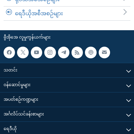
ရေဒီယိုအစီအစဉ်များ
ဗွီအိုအေ လူမှုကွန်ယက်များ
သတင်း
၀န်ဆောင်မှုများ
အပတ်စဉ်ကဏ္ဍများ
အင်္ဂလိပ်သင်ခန်းစာများ
ရေဒီယို