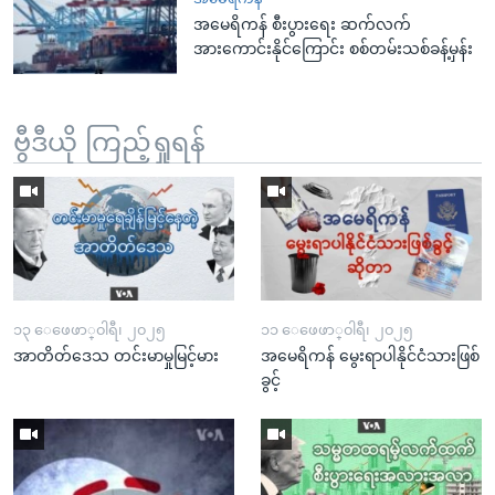
အမေရိကန် စီးပွားရေး ဆက်လက်
အားကောင်းနိုင်ကြောင်း စစ်တမ်းသစ်ခန့်မှန်း
ဗွီဒီယို ကြည့်ရှုရန်
၁၃ ေဖေဖာ္၀ါရီ၊ ၂၀၂၅
၁၁ ေဖေဖာ္၀ါရီ၊ ၂၀၂၅
အာတိတ်ဒေသ တင်းမာမှုမြင့်မား
အမေရိကန် မွေးရာပါနိုင်ငံသားဖြစ်
ခွင့်