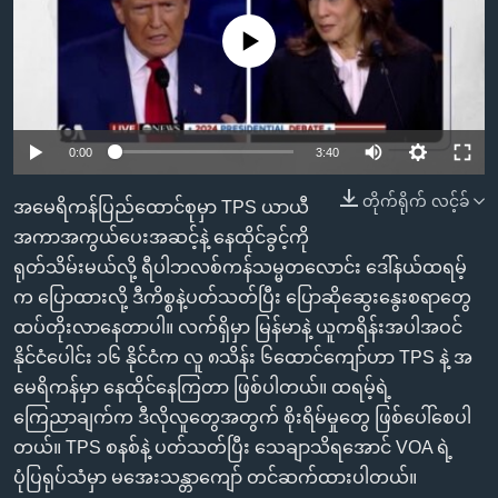
အ
သုတပဒေသာ အင်္ဂလိပ်စာ
ညွန်း
Learning English
No media source currently available
စာမျက်နှာ
သို့
ဗွီအိုအေ လူမှုကွန်ယက်များ
ကျော်
0:00
3:40
ကြည့်
ရန်
တိုက်ရိုက် လင့်ခ်
ဘာသာစကားများ
အမေရိကန်ပြည်ထောင်စုမှာ TPS ယာယီ
ရှာဖွေ
အကာအကွယ်ပေးအဆင့်နဲ့ နေထိုင်ခွင့်ကို
ရန်
ရုတ်သိမ်းမယ်လို့ ရီပါဘလစ်ကန်သမ္မတလောင်း ဒေါ်နယ်ထရမ့်
နေရာ
က ပြောထားလို့ ဒီကိစ္စနဲ့ပတ်သတ်ပြီး ပြောဆိုဆွေးနွေးစရာတွေ
သို့
ထပ်တိုးလာနေတာပါ။ လက်ရှိမှာ မြန်မာနဲ့ ယူကရိန်းအပါအဝင်
ကျော်
နိုင်ငံပေါင်း ၁၆ နိုင်ငံက လူ ၈သိန်း ၆ထောင်ကျော်ဟာ TPS နဲ့ အ
ရန်
မေရိကန်မှာ နေထိုင်နေကြတာ ဖြစ်ပါတယ်။ ထရမ့်ရဲ့
ကြေညာချက်က ဒီလိုလူတွေအတွက် စိုးရိမ်မှုတွေ ဖြစ်ပေါ်စေပါ
တယ်။ TPS စနစ်နဲ့ ပတ်သတ်ပြီး သေချာသိရအောင် VOA ရဲ့
ပုံပြရုပ်သံမှာ မအေးသန္တာကျော် တင်ဆက်ထားပါတယ်။