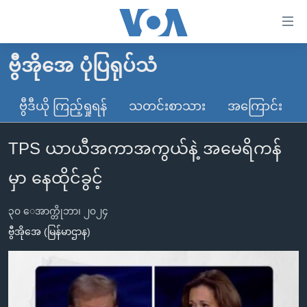
သုံး
ရ
လွယ်ကူ
ဗွီအိုအေ ပုံပြရုပ်သံ
မူလစာမျက်နှာ
စေ
မြန်မာ
ဗွီဒီယို ကြည့်ရှုရန်
သတင်းစာသား
အကြောင်း
သည့်
ကမ္ဘာ့သတင်းများ
Link
TPS ယာယီအကာအကွယ်နဲ့ အမေရိကန်
ဗွီဒီယို
နိုင်ငံတကာ
များ
သတင်းလွတ်လပ်ခွင့်
အမေရိကန်
မှာ နေထိုင်ခွင့်
ပင်မ
ရပ်ဝန်းတခု လမ်းတခု အလွန်
တရုတ်
အကြောင်းအရာ
၃၀ ေအာက္တိုဘာ၊ ၂၀၂၄
သို့
အင်္ဂလိပ်စာလေ့လာမယ်
အစ္စရေး-ပါလက်စတိုင်း
ဗွီအိုအေ (မြန်မာဌာန)
ကျော်
အပတ်စဉ်ကဏ္ဍများ
အမေရိကန်သုံးအီဒီယံ
ကြည့်
ရေဒီယိုနှင့်ရုပ်သံ အချက်အလက်များ
မကြေးမုံရဲ့ အင်္ဂလိပ်စာ
ရေဒီယို
ရန်
ပင်မ
ရေဒီယို/တီဗွီအစီအစဉ်
ရုပ်ရှင်ထဲက အင်္ဂလိပ်စာ
တီဗွီ