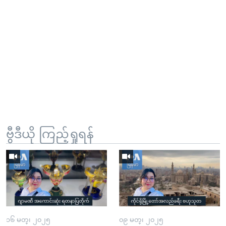
ဗွီဒီယို ကြည့်ရှုရန်
၁၆ မတ္၊ ၂၀၂၅
၀၉ မတ္၊ ၂၀၂၅