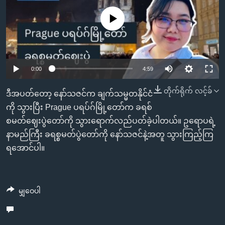
အ
သုတပဒေသာ အင်္ဂလိပ်စာ
ညွန်း
Learning English
No media source currently available
စာမျက်နှာ
သို့
ဗွီအိုအေ လူမှုကွန်ယက်များ
ကျော်
0:00
4:59
ကြည့်
ရန်
တိုက်ရိုက် လင့်ခ်
ဘာသာစကားများ
ဒီအပတ်တော့ နော်သဇင်က ချက်သမ္မတနိုင်ငံ
ရှာဖွေ
ကို သွားပြီး Prague ပရပ်ဂ်မြို့တော်က ခရစ်
ရန်
စမတ်ဈေးပွဲတော်ကို သွားရောက်လည်ပတ်ခဲ့ပါတယ်။ ဥရောပရဲ့
နေရာ
နာမည်ကြီး ခရစ္စမတ်ပွဲတော်ကို နော်သဇင်နဲ့အတူ သွားကြည့်ကြ
သို့
ရအောင်ပါ။
ကျော်
ရန်
မျှဝေပါ