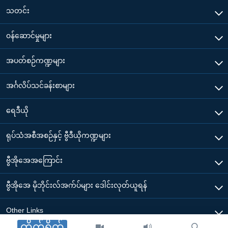
သတင်း
၀န်ဆောင်မှုများ
အပတ်စဉ်ကဏ္ဍများ
အင်္ဂလိပ်သင်ခန်းစာများ
ရေဒီယို
ရုပ်သံအစီအစဉ်နှင့် ဗွီဒီယိုကဏ္ဍများ
ဗွီအိုအေအကြောင်း
ဗွီအိုအေ မိုဘိုင်းလ်အက်ပ်များ ဒေါင်းလုတ်ယူရန်
Other Links
တိုက်ရိုက်