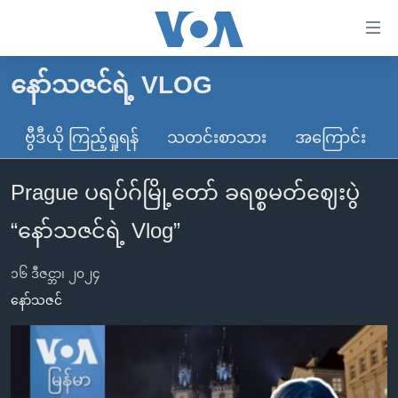
သုံး
ရ
လွယ်ကူ
နော်သဇင်ရဲ့ VLOG
မူလစာမျက်နှာ
စေ
မြန်မာ
ဗွီဒီယို ကြည့်ရှုရန်
သတင်းစာသား
အကြောင်း
သည့်
ကမ္ဘာ့သတင်းများ
Link
Prague ပရပ်ဂ်မြို့တော် ခရစ္စမတ်ဈေးပွဲ
ဗွီဒီယို
နိုင်ငံတကာ
များ
သတင်းလွတ်လပ်ခွင့်
အမေရိကန်
“နော်သဇင်ရဲ့ Vlog”
ပင်မ
ရပ်ဝန်းတခု လမ်းတခု အလွန်
တရုတ်
အကြောင်းအရာ
၁၆ ဒီဇင္ဘာ၊ ၂၀၂၄
သို့
အင်္ဂလိပ်စာလေ့လာမယ်
အစ္စရေး-ပါလက်စတိုင်း
နော်သဇင်
ကျော်
အပတ်စဉ်ကဏ္ဍများ
အမေရိကန်သုံးအီဒီယံ
ကြည့်
ရေဒီယိုနှင့်ရုပ်သံ အချက်အလက်များ
မကြေးမုံရဲ့ အင်္ဂလိပ်စာ
ရေဒီယို
ရန်
ပင်မ
ရေဒီယို/တီဗွီအစီအစဉ်
ရုပ်ရှင်ထဲက အင်္ဂလိပ်စာ
တီဗွီ