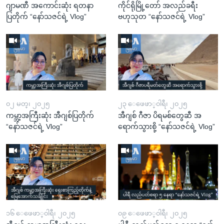
ဂျာမဏီ အကောင်းဆုံး ရတနာ
ကိုင်ရိုမြို့တော် အလည်ခရီး
ပြတိုက် “နော်သဇင်ရဲ့ Vlog”
ဗဟုသုတ “နော်သဇင်ရဲ့ Vlog”
၀၂ မတ္၊ ၂၀၂၅
၂၃ ေဖေဖာ္၀ါရီ၊ ၂၀၂၅
ကမ္ဘာ့အကြီးဆုံး အီဂျစ်ပြတိုက်
အီဂျစ် ဂီဇာ ပိရမစ်တွေဆီ အ
“နော်သဇင်ရဲ့ Vlog”
ရောက်သွားစို့ “နော်သဇင်ရဲ့ Vlog”
၁၆ ေဖေဖာ္၀ါရီ၊ ၂၀၂၅
၀၉ ေဖေဖာ္၀ါရီ၊ ၂၀၂၅