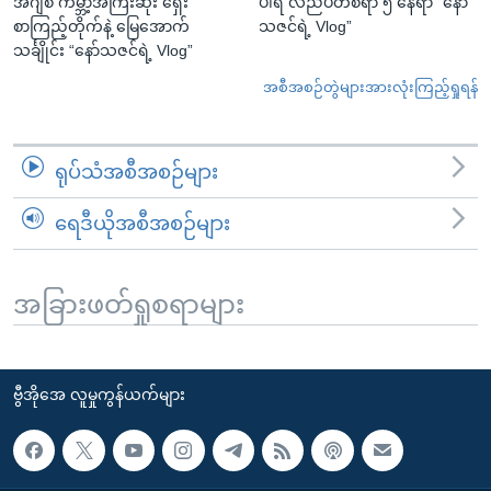
အီဂျစ် ကမ္ဘာ့အကြီးဆုံး ရှေး
ပါရီ လည်ပတ်စရာ ၅ နေရာ “နော်
စာကြည့်တိုက်နဲ့ မြေအောက်
သဇင်ရဲ့ Vlog”
သင်္ချိုင်း “နော်သဇင်ရဲ့ Vlog”
အစီအစဉ်တွဲများအားလုံးကြည့်ရှုရန်
ရုပ်သံအစီအစဉ်များ
ရေဒီယိုအစီအစဉ်များ
အခြားဖတ်ရှုစရာများ
ဗွီအိုအေ လူမှုကွန်ယက်များ