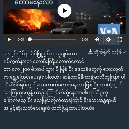
အ
သုတပဒေသာ အင်္ဂလိပ်စာ
ညွန်း
Learning English
No media source currently available
စာမျက်နှာ
သို့
ဗွီအိုအေ လူမှုကွန်ယက်များ
ကျော်
Auto
0:00
1:04
ကြည့်
ရန်
240p
တိုက်ရိုက် လင့်ခ်
ဘာသာစကားများ
လော့စ်အိန်ဂျလိစ်မြို့စွန်က လူချမ်းသာ
ရှာဖွေ
360p
ရပ်ကွက်နားမှာ တောမီးကြီးတောက်လောင်
ရန်
တာ ဧက ၂၀၀ မီးထဲပါသွားပြီ ဖြစ်ပြီး ဒေသခံတွေကို ဘေးလွတ်
Auto
240p
360p
480p
နေရာ
480p
ရာ ရွှေ့ပြောင်းပေးခဲ့ရပါတယ်။ ဆန်တာမိုနီကာနဲ့ မာလီဘူကြား ပါ
သို့
720p
လီဆိဒ်စ်ရပ်ကွက်မှာ တောက်လောင်နေတာ ဖြစ်ပြီး ကားနဲ့ ထွက်
720p
1080p
ကျော်
လာကြသူတွေနဲ့ ယာဉ်ကြောပိတ်ဆို့နေတာပါ။ ရာသီဥတု
1080p
ရန်
ခြောက်သွေ့ပြီး လေပြင်းတိုက်တာကြောင့် မီးဘေးအန္တရာယ်
အမြင့်ဆုံးသတိပေးချက် ထုတ်ပြန်ထားပါတယ်။