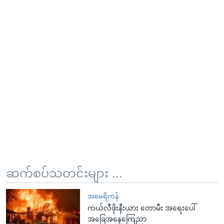
ဆက်စပ်သတင်းများ ...
အမေရိကန်
ကယ်လီဖိုးနီးယား တောမီး အရေးပေါ်
အခြေအနေကြေညာ