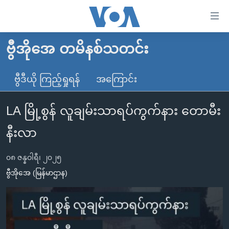
သုံး
ရ
လွယ်ကူ
ဗွီအိုအေ တမိနစ်သတင်း
မူလစာမျက်နှာ
စေ
မြန်မာ
ဗွီဒီယို ကြည့်ရှုရန်
အကြောင်း
သည့်
ကမ္ဘာ့သတင်းများ
Link
LA မြို့စွန် လူချမ်းသာရပ်ကွက်နား တောမီး
ဗွီဒီယို
နိုင်ငံတကာ
များ
သတင်းလွတ်လပ်ခွင့်
အမေရိကန်
နီးလာ
ပင်မ
ရပ်ဝန်းတခု လမ်းတခု အလွန်
တရုတ်
အကြောင်းအရာ
၀၈ ဇန္နဝါရီ၊ ၂၀၂၅
သို့
အင်္ဂလိပ်စာလေ့လာမယ်
အစ္စရေး-ပါလက်စတိုင်း
ဗွီအိုအေ (မြန်မာဌာန)
ကျော်
အပတ်စဉ်ကဏ္ဍများ
အမေရိကန်သုံးအီဒီယံ
ကြည့်
ရေဒီယိုနှင့်ရုပ်သံ အချက်အလက်များ
မကြေးမုံရဲ့ အင်္ဂလိပ်စာ
ရေဒီယို
ရန်
ပင်မ
ရေဒီယို/တီဗွီအစီအစဉ်
ရုပ်ရှင်ထဲက အင်္ဂလိပ်စာ
တီဗွီ