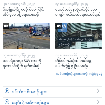
၂၀ ေဖေဖာ္၀ါရီ၊ ၂၀၂၅
၁၉ ေဖေဖာ္၀ါရီ၊ ၂၀၂၅
ဒီထရွိုက်မြို့ ရေပိုက်ပေါက်ပြီး
သောင်တင်နေတဲ့လင်းပိုင် ၁၀၀
အိမ် ၄၀၀ ခန့် ရေဘေးသင့်
ကျော် ကယ်ဆယ်ရေးဆောင်ရွက်
၁၄ ေဖေဖာ္၀ါရီ၊ ၂၀၂၅
၁၃ ေဖေဖာ္၀ါရီ၊ ၂၀၂၅
အမေရိကားမှာ SUV ကားကို
တိုင်ဝမ်ကုန်တိုက် ဓာတ်ငွေ့
ရထားဝင်တိုက် မှတ်တမ်းပုံ
ပေါက်ကွဲမှု ၄ ဦးသေဆုံး
အစီအစဉ်တွဲများအားလုံးကြည့်ရှုရန်
ရုပ်သံအစီအစဉ်များ
ရေဒီယိုအစီအစဉ်များ