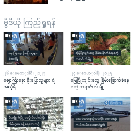
ဗွီဒီယို ကြည့်ရှုရန်
၂၆ ေဖေဖာ္၀ါရီ၊ ၂၀၂၅
၂၄ ေဖေဖာ္၀ါရီ၊ ၂၀၂၅
ဈေးကြီးခွေး ခိုးပြေးသူများ ရဲ
မြေပြိုကျင်းတွေ ခြိမ်းခြောက်ခံနေ
အလိုရှိ
ရတဲ့ ဘရာဇီးလ်မြို့