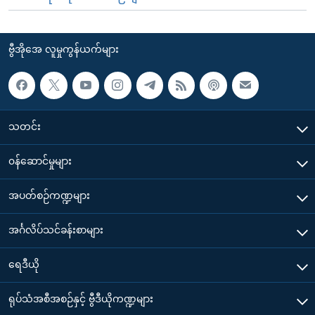
ဗွီအိုအေ လူမှုကွန်ယက်များ
သတင်း
၀န်ဆောင်မှုများ
အပတ်စဉ်ကဏ္ဍများ
အင်္ဂလိပ်သင်ခန်းစာများ
ရေဒီယို
ရုပ်သံအစီအစဉ်နှင့် ဗွီဒီယိုကဏ္ဍများ