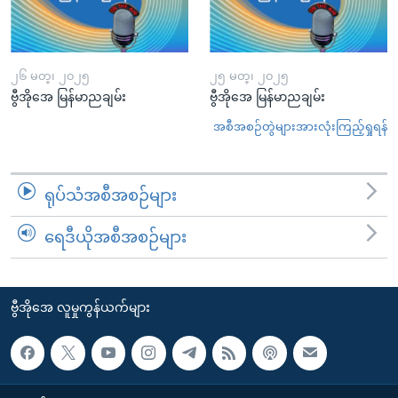
၂၆ မတ္၊ ၂၀၂၅
၂၅ မတ္၊ ၂၀၂၅
ဗွီအိုအေ မြန်မာညချမ်း
ဗွီအိုအေ မြန်မာညချမ်း
အစီအစဉ်တွဲများအားလုံးကြည့်ရှုရန်
ရုပ်သံအစီအစဉ်များ
ရေဒီယိုအစီအစဉ်များ
ဗွီအိုအေ လူမှုကွန်ယက်များ