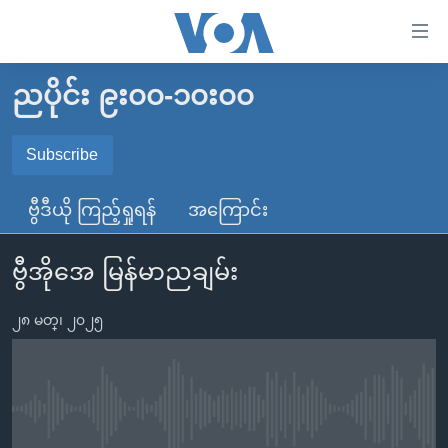
သုံး
ရ
လွယ်ကူ
ညပိုင်း ၉း၀၀-၁၀း၀၀
မူလစာမျက်နှာ
စေ
မြန်မာ
Subscribe
သည့်
SUBSCRIBE
ကမ္ဘာ့သတင်းများ
Link
ဗွီဒီယို ကြည့်ရှုရန်
အကြောင်း
ဗွီဒီယို
နိုင်ငံတကာ
များ
Spotify
သတင်းလွတ်လပ်ခွင့်
အမေရိကန်
ပင်မ
ဗွီအိုအေ မြန်မာညချမ်း
ရပ်ဝန်းတခု လမ်းတခု အလွန်
တရုတ်
အကြောင်းအရာ
ရယူရန်
သို့
၂၈ မတ္၊ ၂၀၂၅
အင်္ဂလိပ်စာလေ့လာမယ်
အစ္စရေး-ပါလက်စတိုင်း
ကျော်
အပတ်စဉ်ကဏ္ဍများ
အမေရိကန်သုံးအီဒီယံ
ကြည့်
ရေဒီယိုနှင့်ရုပ်သံ အချက်အလက်များ
မကြေးမုံရဲ့ အင်္ဂလိပ်စာ
ရေဒီယို
ရန်
No media source currently available
ပင်မ
ရေဒီယို/တီဗွီအစီအစဉ်
ရုပ်ရှင်ထဲက အင်္ဂလိပ်စာ
တီဗွီ