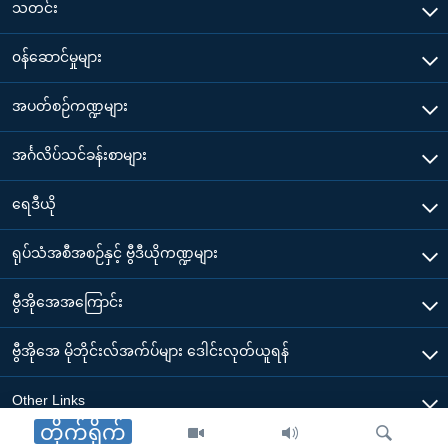
သတင်း
၀န်ဆောင်မှုများ
အပတ်စဉ်ကဏ္ဍများ
အင်္ဂလိပ်သင်ခန်းစာများ
ရေဒီယို
ရုပ်သံအစီအစဉ်နှင့် ဗွီဒီယိုကဏ္ဍများ
ဗွီအိုအေအကြောင်း
ဗွီအိုအေ မိုဘိုင်းလ်အက်ပ်များ ဒေါင်းလုတ်ယူရန်
Other Links
တိုက်ရိုက်