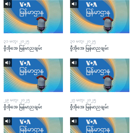
၃၁ မတ္၊ ၂၀၂၅
၃၀ မတ္၊ ၂၀၂၅
ဗွီအိုအေ မြန်မာညချမ်း
ဗွီအိုအေ မြန်မာညချမ်း
၂၉ မတ္၊ ၂၀၂၅
၂၇ မတ္၊ ၂၀၂၅
ဗွီအိုအေ မြန်မာညချမ်း
ဗွီအိုအေ မြန်မာညချမ်း