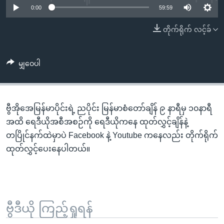
အ
0:00
59:59
သုတပဒေသာ အင်္ဂလိပ်စာ
ညွန်း
Learning English
တိုက်ရိုက် လင့်ခ်
စာမျက်နှာ
သို့
ဗွီအိုအေ လူမှုကွန်ယက်များ
ကျော်
မျှဝေပါ
ကြည့်
ရန်
ဘာသာစကားများ
ရှာဖွေ
ဗွီအိုအေမြန်မာပိုင်းရဲ့ ညပိုင်း မြန်မာစံတော်ချိန် ၉ နာရီမှ ၁၀နာရီ
ရန်
အထိ ရေဒီယိုအစီအစဉ်ကို ရေဒီယိုကနေ ထုတ်လွှင့်ချိန်နဲ့
နေရာ
တပြိုင်နက်ထဲမှာပဲ Facebook နဲ့ Youtube ကနေလည်း တိုက်ရိုက်
သို့
ထုတ်လွှင့်ပေးနေပါတယ်။
ကျော်
ရန်
ဗွီဒီယို ကြည့်ရှုရန်