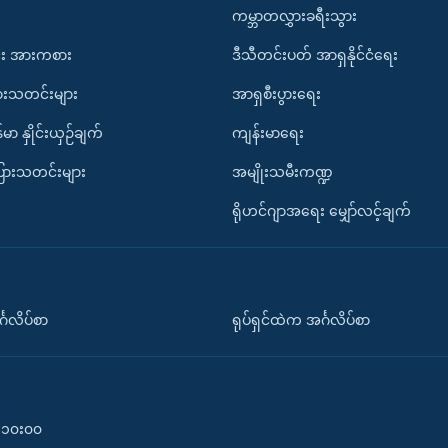
ကမ္ဘာတလွှားခရီးသွား
း အားကစား
ဒီသီတင်းပတ် အာရှနိုင်ငံရေး
ားသတင်းများ
အာရှစီးပွားရေး
်မာ နှိုင်းယှဉ်ချက်
ကျန်းမာရေး
ပြားသတင်းများ
အမျိုးသမီးကဏ္ဍ
ရိုဟင်ဂျာအရေး မျှော်လင့်ချက်
်္ဂလိပ်စာ
ရုပ်ရှင်ထဲက အင်္ဂလိပ်စာ
၀-၁၀း၀၀