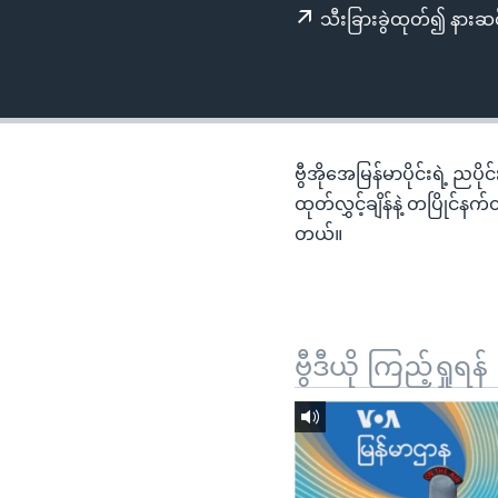
သုတပဒေသာ အင်္ဂလိပ်စာ
အ
သီးခြားခွဲထုတ်၍ နားဆင
ညွန်း
စာမျက်နှာ
သို့
ကျော်
ကြည့်
ဗွီအိုအေမြန်မာပိုင်းရဲ့ ညပ
ရန်
ထုတ်လွှင့်ချိန်နဲ့ တပြိုင်
ရှာဖွေ
တယ်။
ရန်
နေရာ
သို့
ကျော်
ဗွီဒီယို ကြည့်ရှုရန်
ရန်