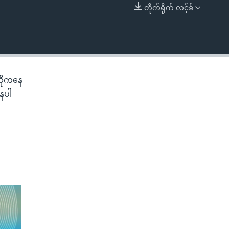
တိုက်ရိုက် လင့်ခ်
EMBED
ီယိုကနေ
နေပါ