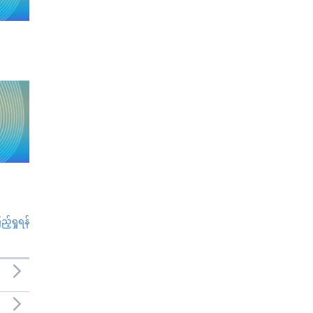
်ရှုရန်