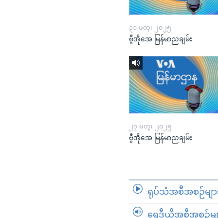
၃၁ မတ္၊ ၂၀၂၅
ဗွီအိုအေ မြန်မာညချမ်း
၂၇ မတ္၊ ၂၀၂၅
ဗွီအိုအေ မြန်မာညချမ်း
ရုပ်သံအစီအစဉ်မျာ
ရေဒီယိုအစီအစဉ်မျ