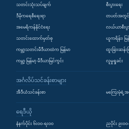
သတင်းသုံးသပ်ချက်
စီးပွားရေး
ဒီမိုကရေစီရေးရာ
တပတ်အတွင်
အမေရိကန်နိုင်ငံရေး
လယ်ယာစီးပွ
သတင်းထောက်မှတ်စု
ယူကရိန်း၊ မြန
ကမ္ဘာ့သတင်းမီဒီယာထဲက မြန်မာ
ထူးခြားဆန်း
ကမ္ဘာ့ မြန်မာ့ မီဒီယာမြင်ကွင်း
လူမှုရှုခင်း
အင်္ဂလိပ်သင်ခန်းစာများ
အီဒီယံသင်ခန်းစာ
မကြေးမုံရဲ့အင
ရေဒီယို
နံနက်ပိုင်း ၆း၀၀-ရး၀၀
ညပိုင်း ၉း၀