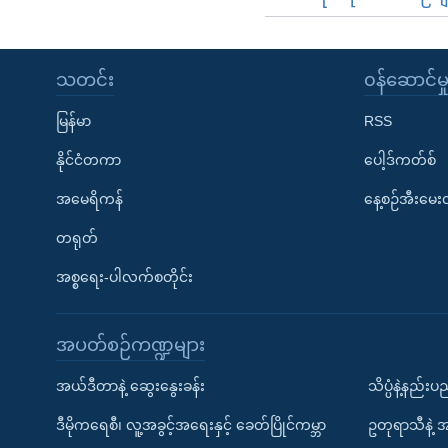
သတင်း
၀န်ဆောင်မှ
မြန်မာ
RSS
နိုင်ငံတကာ
ပေါ့ဒ်ကတ်စ်
အမေရိကန်
နေ့စဉ်အီးမေ
တရုတ်
အစ္စရေး-ပါလက်စတိုင်း
အပတ်စဉ်ကဏ္ဍများ
အယ်ဒီတာနဲ့ ဆွေးနွေးခန်း
သိပ္ပံနဲ့နည်း
ဒီမိုကရေစီ၊ လူ့အခွင့်အရေးနှင့် ခေတ်ပြိုင်ကမ္ဘာ
ဥတုရာသီနဲ့ 