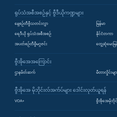
ရုပ်သံအစီအစဉ်နှင့် ဗွီဒီယိုကဏ္ဍများ
နေ့စဉ်တီဗွီသတင်းလွှာ
မြန်မာ
ရေဒီယို ရုပ်သံအစီအစဉ်
နိုင်ငံတကာ
အပတ်စဉ်တီဗွီမဂ္ဂဇင်း
တွေ့ဆုံမေးမြန
ဗွီအိုအေအကြောင်း
ဌာနမိတ်ဆက်
မီတာလှိုင်းမျာ
ဗွီအိုအေ မိုဘိုင်းလ်အက်ပ်များ ဒေါင်းလုတ်ယူရန်
Learning English
VOA+
ဗွီအိုအေမိုဘ
ဗွီအိုအေ လူမှုကွန်ယက်များ