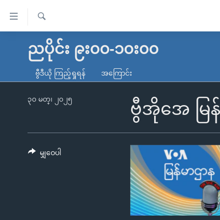
သုံး
ရ
ရှာဖွေ
လွယ်ကူ
မူလစာမျက်နှာ
ညပိုင်း ၉း၀၀-၁၀း၀၀
ရ
စေ
မြန်မာ
လာ
ဗွီဒီယို ကြည့်ရှုရန်
အကြောင်း
သည့်
ဒ်
ကမ္ဘာ့သတင်းများ
Link
ဗွီဒီယို
နိုင်ငံတကာ
၃၀ မတ္၊ ၂၀၂၅
ဗွီအိုအေ မြ
များ
သတင်းလွတ်လပ်ခွင့်
အမေရိကန်
ပင်မ
ရပ်ဝန်းတခု လမ်းတခု အလွန်
တရုတ်
အကြောင်းအရာ
အင်္ဂလိပ်စာလေ့လာမယ်
အစ္စရေး-ပါလက်စတိုင်း
မျှဝေပါ
သို့
အပတ်စဉ်ကဏ္ဍများ
အမေရိကန်သုံးအီဒီယံ
ကျော်
ကြည့်
ရေဒီယိုနှင့်ရုပ်သံ အချက်အလက်များ
မကြေးမုံရဲ့ အင်္ဂလိပ်စာ
ရေဒီယို
ရန်
ရေဒီယို/တီဗွီအစီအစဉ်
ရုပ်ရှင်ထဲက အင်္ဂလိပ်စာ
တီဗွီ
ပင်မ