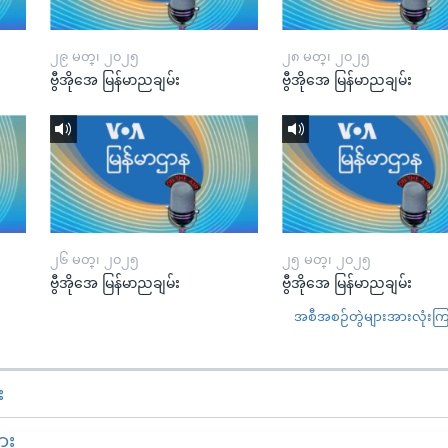
၂၉ မတ္၊ ၂၀၂၅
၂၈ မတ္၊ ၂၀၂၅
ဗွီအိုအေ မြန်မာညချမ်း
ဗွီအိုအေ မြန်မာညချမ်း
၂၆ မတ္၊ ၂၀၂၅
၂၅ မတ္၊ ၂၀၂၅
ဗွီအိုအေ မြန်မာညချမ်း
ဗွီအိုအေ မြန်မာညချမ်း
အစီအစဉ်တွဲများအားလုံးကြည့
း
ား