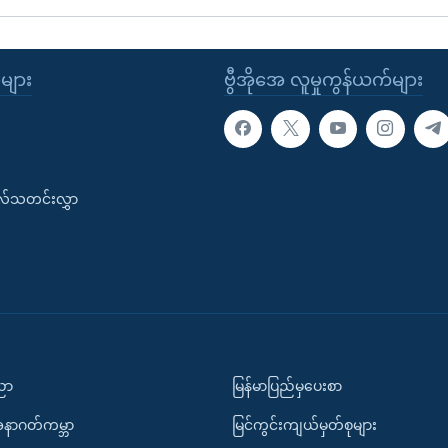
ုများ
ဗွီအိုအေ လူမှုကွန်ယက်များ
းလ်သတင်းလွှာ
ပညာ
မြန်မာပြည်မှပေးစာ
အနာဂတ်ကမ္ဘာ
မြင်ကွင်းကျယ်မှတ်စုများ