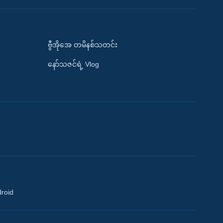
ဗွီအိုအေ တမိနစ်သတင်း
နော်သဇင်ရဲ့ Vlog
droid