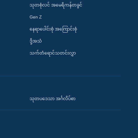
သုတစုံလင် အမေရိကန်တခွင်
Gen Z
နေရာပေါင်းစုံ အကြောင်းစုံ
ဒို့အသံ
သက်တံရောင်သတင်းလွှာ
သုတပဒေသာ အင်္ဂလိပ်စာ