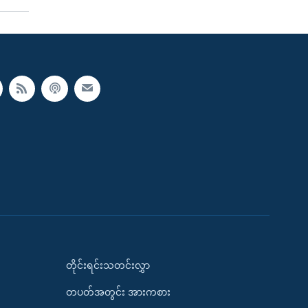
တိုင်းရင်းသတင်းလွှာ
တပတ်အတွင်း အားကစား