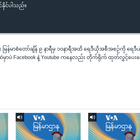
်နိုင်ပါသည်။
ိုင်း မြန်မာစံတော်ချိန် ၉ နာရီမှ ၁၀နာရီအထိ ရေဒီယိုအစီအစဉ်ကို ရေဒ
နက်ထဲမှာပဲ Facebook နဲ့ Youtube ကနေလည်း တိုက်ရိုက် ထုတ်လွှင့်ပေး