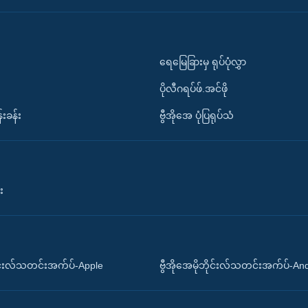
ရေမြေခြားမှ ရုပ်ပုံလွှာ
ပိုလီဂရပ်ဖ်.အင်ဖို
်းခန်း
ဗွီအိုအေ ပုံပြရုပ်သံ
း
ိုင်းလ်သတင်းအက်ပ်-Apple
ဗွီအိုအေမိုဘိုင်းလ်သတင်းအက်ပ်-An