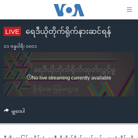
သုံး
ရ
လွယ်ကူ
ရေဒီယိုတိုက်ရိုက်နားဆင်ရန်
LIVE
မူလစာမျက်နှာ
စေ
မြန်မာ
၀၁ ဇန္နဝါရီ၊ ၀၀၀၁
သည့်
ကမ္ဘာ့သတင်းများ
Link
ဗွီဒီယို
နိုင်ငံတကာ
များ
သတင်းလွတ်လပ်ခွင့်
အမေရိကန်
No live streaming currently available
ပင်မ
ရပ်ဝန်းတခု လမ်းတခု အလွန်
တရုတ်
အကြောင်းအရာ
သို့
အင်္ဂလိပ်စာလေ့လာမယ်
အစ္စရေး-ပါလက်စတိုင်း
ကျော်
အပတ်စဉ်ကဏ္ဍများ
အမေရိကန်သုံးအီဒီယံ
မျှဝေပါ
ကြည့်
ရေဒီယိုနှင့်ရုပ်သံ အချက်အလက်များ
မကြေးမုံရဲ့ အင်္ဂလိပ်စာ
ရေဒီယို
ရန်
ပင်မ
ရေဒီယို/တီဗွီအစီအစဉ်
ရုပ်ရှင်ထဲက အင်္ဂလိပ်စာ
တီဗွီ