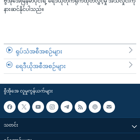
ဗွီအိုအေမြန်မာပိုင်းရဲ့ ရေဒီယိုတိုက်ရိုက်ထုတ်လွှင့်မှု အသံလှိုင်းကို
အ
သုတပဒေသာ အင်္ဂလိပ်စာ
နားဆင်နိုင်ပါသည်။
ညွန်း
Learning English
စာမျက်နှာ
သို့
ဗွီအိုအေ လူမှုကွန်ယက်များ
ကျော်
ကြည့်
ရုပ်သံအစီအစဉ်များ
ရန်
ဘာသာစကားများ
ရှာဖွေ
ရေဒီယိုအစီအစဉ်များ
ရန်
နေရာ
သို့
ဗွီအိုအေ လူမှုကွန်ယက်များ
ကျော်
ရန်
သတင်း