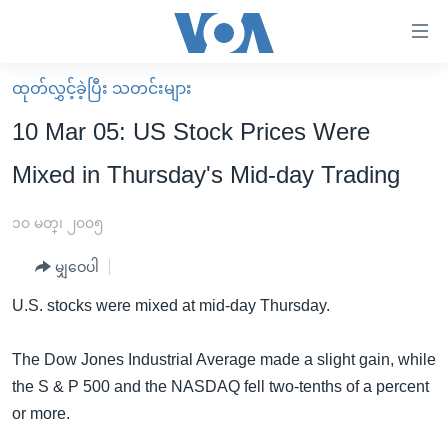
သုံး
ရ
လွယ်ကူ
ထုတ်လွှင့်ခဲ့ပြီး သတင်းများ
မူလစာမျက်နှာ
စေ
10 Mar 05: US Stock Prices Were
မြန်မာ
သည့်
Mixed in Thursday's Mid-day Trading
ကမ္ဘာ့သတင်းများ
Link
ဗွီဒီယို
နိုင်ငံတကာ
၁၀ မတ္၊ ၂၀၀၅
များ
သတင်းလွတ်လပ်ခွင့်
အမေရိကန်
ပင်မ
မျှဝေပါ
ရပ်ဝန်းတခု လမ်းတခု အလွန်
တရုတ်
အကြောင်းအရာ
U.S. stocks were mixed at mid-day Thursday.
သို့
အင်္ဂလိပ်စာလေ့လာမယ်
အစ္စရေး-ပါလက်စတိုင်း
ကျော်
အပတ်စဉ်ကဏ္ဍများ
အမေရိကန်သုံးအီဒီယံ
The Dow Jones Industrial Average made a slight gain, while
ကြည့်
the S & P 500 and the NASDAQ fell two-tenths of a percent
ရေဒီယိုနှင့်ရုပ်သံ အချက်အလက်များ
မကြေးမုံရဲ့ အင်္ဂလိပ်စာ
ရေဒီယို
ရန်
or more.
ပင်မ
ရေဒီယို/တီဗွီအစီအစဉ်
ရုပ်ရှင်ထဲက အင်္ဂလိပ်စာ
တီဗွီ