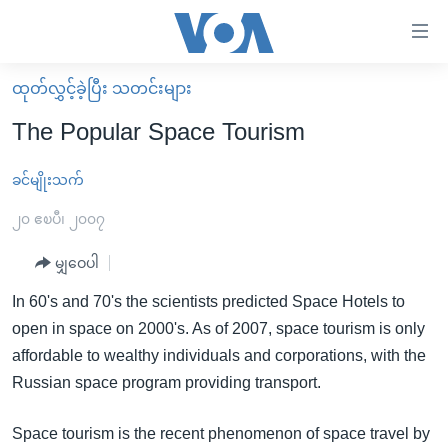
သုံး
ရ
လွယ်ကူ
ထုတ်လွှင့်ခဲ့ပြီး သတင်းများ
မူလစာမျက်နှာ
စေ
The Popular Space Tourism
မြန်မာ
သည့်
ကမ္ဘာ့သတင်းများ
ခင်မျိုးသက်
Link
ဗွီဒီယို
နိုင်ငံတကာ
၂၀ ဧၿပီ၊ ၂၀၀၇
များ
သတင်းလွတ်လပ်ခွင့်
အမေရိကန်
မျှဝေပါ
ပင်မ
ရပ်ဝန်းတခု လမ်းတခု အလွန်
တရုတ်
အကြောင်းအရာ
In 60's and 70's the scientists predicted Space Hotels to
သို့
အင်္ဂလိပ်စာလေ့လာမယ်
အစ္စရေး-ပါလက်စတိုင်း
open in space on 2000's. As of 2007, space tourism is only
ကျော်
affordable to wealthy individuals and corporations, with the
အပတ်စဉ်ကဏ္ဍများ
အမေရိကန်သုံးအီဒီယံ
ကြည့်
Russian space program providing transport.
ရေဒီယိုနှင့်ရုပ်သံ အချက်အလက်များ
မကြေးမုံရဲ့ အင်္ဂလိပ်စာ
ရေဒီယို
ရန်
ပင်မ
ရေဒီယို/တီဗွီအစီအစဉ်
ရုပ်ရှင်ထဲက အင်္ဂလိပ်စာ
တီဗွီ
Space tourism is the recent phenomenon of space travel by