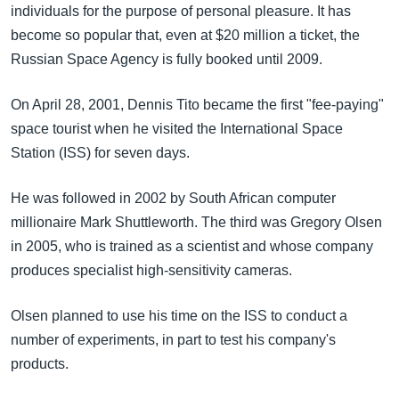
အ
individuals for the purpose of personal pleasure. It has
သုတပဒေသာ အင်္ဂလိပ်စာ
ညွန်း
Learning English
become so popular that, even at $20 million a ticket, the
စာမျက်နှာ
Russian Space Agency is fully booked until 2009.
သို့
ဗွီအိုအေ လူမှုကွန်ယက်များ
ကျော်
On April 28, 2001, Dennis Tito became the first "fee-paying"
ကြည့်
space tourist when he visited the International Space
ရန်
Station (ISS) for seven days.
ဘာသာစကားများ
ရှာဖွေ
ရန်
He was followed in 2002 by South African computer
နေရာ
millionaire Mark Shuttleworth. The third was Gregory Olsen
သို့
in 2005, who is trained as a scientist and whose company
ကျော်
produces specialist high-sensitivity cameras.
ရန်
Olsen planned to use his time on the ISS to conduct a
number of experiments, in part to test his company's
products.