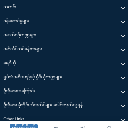
သတင်း
၀န်ဆောင်မှုများ
အပတ်စဉ်ကဏ္ဍများ
အင်္ဂလိပ်သင်ခန်းစာများ
ရေဒီယို
ရုပ်သံအစီအစဉ်နှင့် ဗွီဒီယိုကဏ္ဍများ
ဗွီအိုအေအကြောင်း
ဗွီအိုအေ မိုဘိုင်းလ်အက်ပ်များ ဒေါင်းလုတ်ယူရန်
Other Links