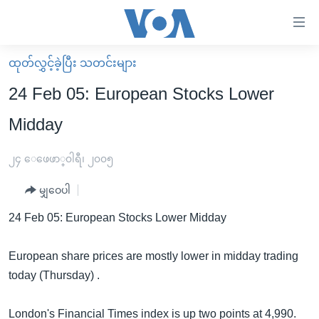
သုံး
ရ
လွယ်ကူ
ထုတ်လွှင့်ခဲ့ပြီး သတင်းများ
မူလစာမျက်နှာ
စေ
24 Feb 05: European Stocks Lower
မြန်မာ
သည့်
Midday
ကမ္ဘာ့သတင်းများ
Link
ဗွီဒီယို
နိုင်ငံတကာ
၂၄ ေဖေဖာ္၀ါရီ၊ ၂၀၀၅
များ
သတင်းလွတ်လပ်ခွင့်
အမေရိကန်
ပင်မ
မျှဝေပါ
ရပ်ဝန်းတခု လမ်းတခု အလွန်
တရုတ်
အကြောင်းအရာ
24 Feb 05: European Stocks Lower Midday
သို့
အင်္ဂလိပ်စာလေ့လာမယ်
အစ္စရေး-ပါလက်စတိုင်း
ကျော်
အပတ်စဉ်ကဏ္ဍများ
အမေရိကန်သုံးအီဒီယံ
European share prices are mostly lower in midday trading
ကြည့်
today (Thursday) .
ရေဒီယိုနှင့်ရုပ်သံ အချက်အလက်များ
မကြေးမုံရဲ့ အင်္ဂလိပ်စာ
ရေဒီယို
ရန်
ပင်မ
ရေဒီယို/တီဗွီအစီအစဉ်
ရုပ်ရှင်ထဲက အင်္ဂလိပ်စာ
တီဗွီ
London's Financial Times index is up two points at 4,990.