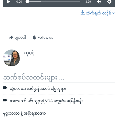
0:00
3:29
တိုက်ရိုက် လင့်ခ်
မျှဝေပါ
Follow us
ဆုမွန်
ဆက်စပ်သတင်းများ ...
တွံတေးက အဓိဋ္ဌာန်အောင် မြွေဘုရား
ဆရာတော် မင်းသုညနဲ့ VOA တွေ့ဆုံမေးမြန်းခန်း
ဗုဒ္ဓဘာသာ နဲ့ အစိုးရအာဏာ