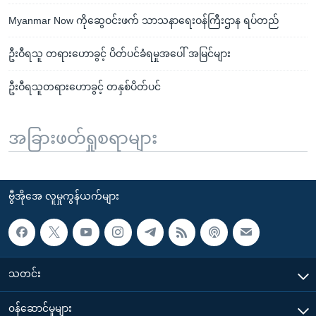
Myanmar Now ကိုဆွေဝင်းဖက် သာသနာရေးဝန်ကြီးဌာန ရပ်တည်
ဦးဝီရသူ တရားဟောခွင့် ပိတ်ပင်ခံရမှုအပေါ် အမြင်များ
ဦးဝီရသူတရားဟောခွင့် တနှစ်ပိတ်ပင်
အခြားဖတ်ရှုစရာများ
ဗွီအိုအေ လူမှုကွန်ယက်များ
သတင်း
၀န်ဆောင်မှုများ