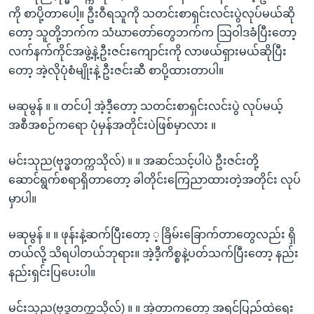
ကို စာပို့တာပေါ့။ ဦးဝီရသူကို သတင်းစာရှင်းလင်းပွဲလုပ်မယ်ဆို
တော့ သူတို့ဘက်က သံဃာတော်တွေဘက်က သြဝါဒခံပြီးတော့
လက်နက်ကိုင်အဖွဲ့နဲ့ဦးဇင်းကျောင်းကို လာဖယ်ရှားမယ်ဆိုပြီး
တော့ အဲ့လိုပုံစံမျိုးနဲ့ ဦးဇင်းဆီ စာပို့ထားတာပါ။
မဆုမွန် ။ ။ တင်ပါ့ အဲ့ဒီ့တော့ သတင်းစာရှင်းလင်းပွဲ လုပ်မယ့်
အစီအစဉ်ကရော ပုံမှန်အတိုင်းပဲဖြစ်မှာလား ။
မင်းသုည(ဗုဒ္ဓတက္ကသိုလ်) ။ ။ အဆင်သင့်ပါပဲ ဦးဇင်းတို့
ဆောင်ရွက်စရာရှိတာတော့ ခါတိုင်းကြေညာထားတဲ့အတိုင်း လုပ်
မှာပါ။
မဆုမွန် ။ ။ ဖုန်းနဲ့ဆက်ပြီးတော့ ့ခြိမ်းခြောက်တာတွေလည်း ရှိ
တယ်လို့ သိရပါတယ်ဘုရား။ အဲ့ဒီ့ကိစ္စနဲ့ပတ်သက်ပြီးတော့ နည်း
နည်းရှင်းပြပေးပါ။
မင်းသုည(ဗုဒ္ဓတက္ကသိုလ်) ။ ။ အဲ့တာကတော့ အရင်ပြည်ထဲရေး