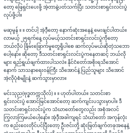
တော့ ဖြေရှင်းပေးဖို့ အဲ့တာနဲ့ပတ်သက်ပြီး သတင်းစာရှင်းလင်းပွဲ
လုပ်ဖို့ပါ။
မဆုမွန် ။ ။ တင်ပါ့ အဲ့ဒီ့တော့ နောက်ဆုံးအနေနဲ့ မေးချင်ပါတယ်။
လာမယ့် ၂၅ရက်နေ့ လုပ်မယ့်သတင်းစာရှင်းလင်းပွဲကိုတော့
ဘယ်လိုပဲ ခြိမ်းခြောက်မှုတွေရှိပါစေ ဆက်လုပ်မယ်ဆိုတဲ့သဘော
ပေါ့နော်။ ဆိုတော့ ဒီသတင်းစာရှင်းလင်းပွဲကနေတဆင့် ဘယ်လို
များ ရည်ရွယ်ချက်ထားပါသလဲ။ နိုင်ငံတော်အစိုးရသိအောင်
နောက် သာသနာရေးဝန်ကြီး သိအောင်နဲ့ ပြည်သူများ သိအောင်
အဲ့လိုပုံစံမျိုးနဲ့ ဆက်သွားမှာလာ။
မင်းသုည(ဗုဒ္ဓတက္ကသိုလ်) ။ ။ ဟုတ်ပါတယ်။ သတင်းစာ
ရှင်းလင်းပွဲ အောင်မြင်အောင်တော့ ဆက်ကျင်းပသွားမှာပါ။ ဒီ
သတင်းစာရှင်းလင်းပွဲက သံဃာတော်တွေလည်း အစုံအလင်
ကြွလာကြမယ်ပေါ့နော်။ အဲ့ဒီ့အခါကျရင် သံဃာ်တော် အကုန်လုံး
က စည်းဝေးတိုင်ပင်ပြီးတော့ ဦးဇင်းတို့ ဆုံးဖြတ်ချက်တခုအနေနဲ့