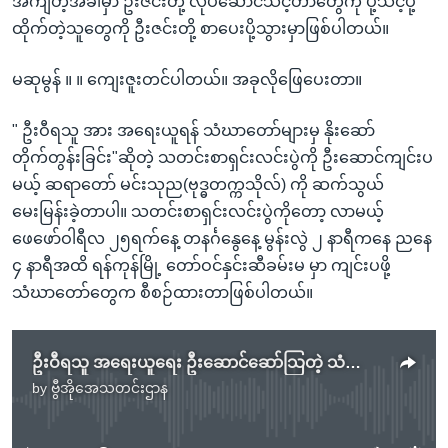
အဲကျတဲ့အခါမှာ ဦးဇင်းတို့ လုပ်ဆောင်သင့်တာတွေကို ပို့သင့်ပို့
ထိုက်တဲ့သူတွေကို ဦးဇင်းတို့ စာပေးပို့သွားမှာဖြစ်ပါတယ်။
မဆုမွန် ။ ။ ကျေးဇူးတင်ပါတယ်။ အခုလိုဖြေပေးတာ။
" ဦးဝီရသူ အား အရေးယူရန် သံဃာတော်များမှ နိုးဆော်
တိုက်တွန်းခြင်း"ဆိုတဲ့ သတင်းစာရှင်းလင်းပွဲကို ဦးဆောင်ကျင်းပ
မယ့် ဆရာတော် မင်းသုည(ဗုဒ္ဓတက္ကသိုလ်) ကို ဆက်သွယ်
မေးမြန်းခဲ့တာပါ။ သတင်းစာရှင်းလင်းပွဲကိုတော့ လာမယ့်
ဖေဖော်ဝါရီလ ၂၅ရက်နေ့ တနင်္ဂနွေနေ့ မွန်းလွဲ ၂ နာရီကနေ ညနေ
၄ နာရီအထိ ရန်ကုန်မြို့ တော်ဝင်နှင်းဆီခမ်းမ မှာ ကျင်းပဖို့
သံဃာတော်တွေက စီစဉ်ထားတာဖြစ်ပါတယ်။
ဦးဝီရသူ အရေးယူရေး ဦးဆောင်ဆော်သြတဲ့ သံဃာတော် ခြိမ်းခြောက်ခံရ
by
ဗွီအိုအေသတင်းဌာန
No media source currently available