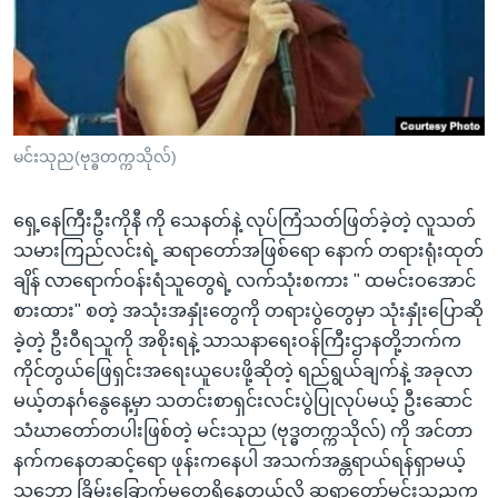
အ
သုတပဒေသာ အင်္ဂလိပ်စာ
ညွန်း
Learning English
စာမျက်နှာ
သို့
ဗွီအိုအေ လူမှုကွန်ယက်များ
ကျော်
ကြည့်
မင်းသုည(ဗုဒ္ဓတက္ကသိုလ်)
ရန်
ဘာသာစကားများ
ရှာဖွေ
ရှေ့နေကြီးဦးကိုနီ ကို သေနတ်နဲ့ လုပ်ကြံသတ်ဖြတ်ခဲ့တဲ့ လူသတ်
ရန်
သမားကြည်လင်းရဲ့ ဆရာတော်အဖြစ်ရော နောက် တရားရုံးထုတ်
နေရာ
ချိန် လာရောက်ဝန်းရံသူတွေရဲ့ လက်သုံးစကား " ထမင်းဝအောင်
သို့
စားထား" စတဲ့ အသုံးအနှုံးတွေကို တရားပွဲတွေမှာ သုံးနှုံးပြောဆို
ကျော်
ခဲ့တဲ့ ဦးဝီရသူကို အစိုးရနဲ့ သာသနာရေးဝန်ကြီးဌာနတို့ဘက်က
ရန်
ကိုင်တွယ်ဖြေရှင်းအရေးယူပေးဖို့ဆိုတဲ့ ရည်ရွယ်ချက်နဲ့ အခုလာ
မယ့်တနင်္ဂနွေနေ့မှာ သတင်းစာရှင်းလင်းပွဲပြုလုပ်မယ့် ဦးဆောင်
သံဃာတော်တပါးဖြစ်တဲ့ မင်းသုည (ဗုဒ္ဓတက္ကသိုလ်) ကို အင်တာ
နက်ကနေတဆင့်ရော ဖုန်းကနေပါ အသက်အန္တရာယ်ရန်ရှာမယ့်
သဘော ခြိမ်းခြောက်မှုတွေရှိနေတယ်လို့ ဆရာတော်မင်းသုညက