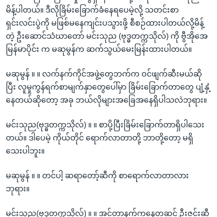
မိန့်ပါတယ်။ ဒီလိုခြိမ်းခြောက်ခံနေရပေမဲ့လို့ သတင်းစာ
ရှင်းလင်းပွဲကို မဖြစ်မနေကျင်းပသွားဖို့ စီစဉ်ထားပါတယ်လို့မိန့်
တဲ့ ဦးဆောင်သံဃာတော် မင်းသုည (ဗုဒ္ဓတက္ကသိုလ်) ကို ဗွီအိုအေ
မြန်မာပိုင်း က မဆုမွန်က ဆက်သွယ်မေးမြန်းထားပါတယ်။
မဆုမွန် ။ ။ လက်နက်ကိုင်အဖွဲ့တွေဘက်က ဝင်ဖျက်ဆီးမယ်ဆို
ပြီး လူမှုကွန်ရက်စာမျက်နှာတွေပေါ်မှာ ခြိမ်းခြောက်တာတွေ ပျံ့နှံ့
နေတယ်ဆိုတော့ အခု ဘယ်လိုများအခြေအနေရှိပါသလဲဘုရား။
မင်းသုည(ဗုဒ္ဓတက္ကသိုလ်) ။ ။ စာပို့ပြီးခြိမ်းခြောက်တာရှိပါသေး
တယ်။ ဒါပေမဲ့ ကိုယ်တိုင် ရောက်လာတာတို့ ဘာတို့တော့ မရှိ
သေးပါဘူး။
မဆုမွန် ။ ။ တင်ပါ့ ဆရာတော့်ဆီကို စာရောက်လာတာလား
ဘုရား။
မင်းသုည(ဗုဒ္ဓတက္ကသိုလ်) ။ ။ အင်တာနက်ကနေတဆင့် ဦးဇင်းဆီ