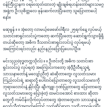
ဝန်ကြီးဌာနက ဝရမ်းထုတ်ထားတဲ့ မျိုးချစ်ရဟန်းတော်များသမဂ္ဂ
အဖွဲ့က ဦးသုစိတ္တလေ ဖုန်းဆက်လာပြီးတော့ သူပြောတာပေါ့
နော်။
မဆုမွန် ။ ။ အဲ့တော့ လာမယ့်ဖေဖော်ဝါရီလ ၂၅ရက်နေ့ လုပ်မယ့်
သတင်းစာရှင်းလင်းပွဲကတော့ ဆက်ပြီးတော့ ဆောင်ရွက်သွားဖို့ရှိ
တယ်ဆိုတော့ အဓိက ဒီသတင်းစာရှင်းလင်းပွဲ လုပ်ရမယ့်
အကြောင်းရင်းလည်း နည်းနည်းပြောပြပေးပါဦး။
မင်းသုည(ဗုဒ္ဓတက္ကသိုလ်) ။ ။ ဦးဇင်းတို့ အဓိက သတင်းစာ
ရှင်းလင်းပွဲ လုပ်ရတဲ့ အကြောင်းကတော့ အဲ့ဒီ့ဦးဝီရသူရဲ့
သာသနာတော်နဲ့ မလျော်ညီတဲ့ ဆဲဆိုတာတွေ၊ လူသတ်သမား
ကြည်လင်းရဲ့ ဆရာလို့ ပေါ်တင်ပြောတာတွေ လူသတ်သမားကို
ဘုရားလောင်းနဲ့ နှိုင်းပြီး ချီးကျူး ဂုဏ်ပြုတာတွေ ပြောတာတွေ
လူသတ်သမားတွေ ပြောခဲ့တဲ့ ထမင်းဝအောင် စားထား ဆိုတာ
တွေကို ကမ်ပိန်းလိုက်လုပ်တာတွေ အဲ့တာတွေဟာ သာသနာနဲ့ မ
လျော်ညီတဲ့အတွက်ကြောင့် သက်ဆိုင်ရာက သူ့ကို တာဝန်ယူပြီး