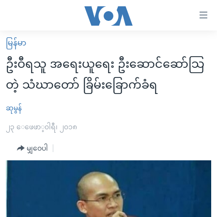
သုံး
ရ
လွယ်ကူ
မြန်မာ
မူလစာမျက်နှာ
စေ
ဦးဝီရသူ အရေးယူရေး ဦးဆောင်ဆော်သြ
မြန်မာ
သည့်
တဲ့ သံဃာတော် ခြိမ်းခြောက်ခံရ
ကမ္ဘာ့သတင်းများ
Link
ဗွီဒီယို
နိုင်ငံတကာ
ဆုမွန်
များ
သတင်းလွတ်လပ်ခွင့်
အမေရိကန်
၂၃ ေဖေဖာ္၀ါရီ၊ ၂၀၁၈
ပင်မ
ရပ်ဝန်းတခု လမ်းတခု အလွန်
တရုတ်
အကြောင်းအရာ
မျှဝေပါ
သို့
အင်္ဂလိပ်စာလေ့လာမယ်
အစ္စရေး-ပါလက်စတိုင်း
ကျော်
အပတ်စဉ်ကဏ္ဍများ
အမေရိကန်သုံးအီဒီယံ
ကြည့်
ရေဒီယိုနှင့်ရုပ်သံ အချက်အလက်များ
မကြေးမုံရဲ့ အင်္ဂလိပ်စာ
ရေဒီယို
ရန်
ပင်မ
ရေဒီယို/တီဗွီအစီအစဉ်
ရုပ်ရှင်ထဲက အင်္ဂလိပ်စာ
တီဗွီ