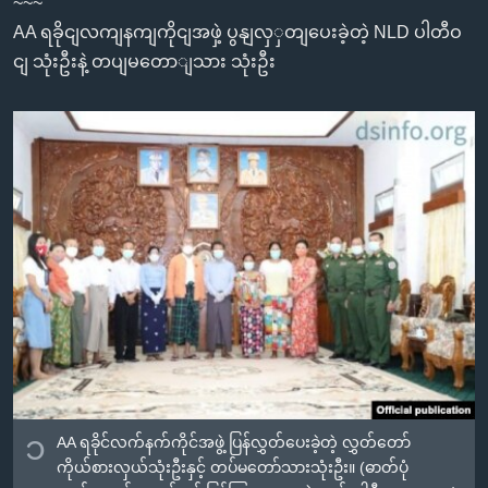
~~~
အ
သုတပဒေသာ အင်္ဂလိပ်စာ
AA ရခိုငျလကျနကျကိုငျအဖှဲ့ ပွနျလှှတျပေးခဲ့တဲ့ NLD ပါတီဝ
ညွန်း
Learning English
ငျ သုံးဦးနဲ့ တပျမတောျသား သုံးဦး
စာမျက်နှာ
သို့
ဗွီအိုအေ လူမှုကွန်ယက်များ
ကျော်
ကြည့်
ရန်
ဘာသာစကားများ
ရှာဖွေ
ရန်
နေရာ
သို့
ကျော်
ရန်
၁
AA ရခိုင်လက်နက်ကိုင်အဖွဲ့ ပြန်လွှတ်ပေးခဲ့တဲ့ လွှတ်တော်
ကိုယ်စားလှယ်သုံးဦးနှင့် တပ်မတော်သားသုံးဦး။ (ဓာတ်ပုံ