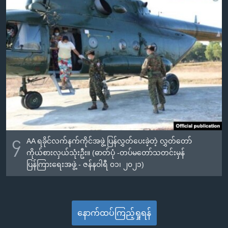
၄
AA ရခိုင်လက်နက်ကိုင်အဖွဲ့ ပြန်လွှတ်ပေးခဲ့တဲ့ လွှတ်တော်
ကိုယ်စားလှယ်သုံးဦး။ (ဓာတ်ပုံ -တပ်မတော်သတင်းမှန်
ပြန်ကြားရေးအဖွဲ့ - ဇန်နဝါရီ ၀၁၊ ၂၀၂၁)
နောက်ထပ်ကြည့်ရှုရန်