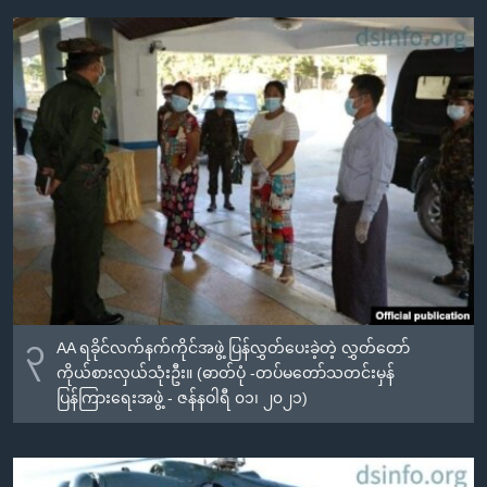
၃
AA ရခိုင်လက်နက်ကိုင်အဖွဲ့ ပြန်လွှတ်ပေးခဲ့တဲ့ လွှတ်တော်
ကိုယ်စားလှယ်သုံးဦး။ (ဓာတ်ပုံ -တပ်မတော်သတင်းမှန်
ပြန်ကြားရေးအဖွဲ့ - ဇန်နဝါရီ ၀၁၊ ၂၀၂၁)