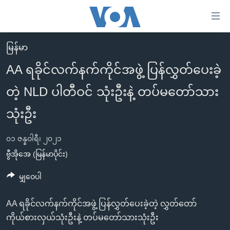
သုံး
ရ
လွယ်ကူ
မြန်မာ
မူလစာမျက်နှာ
စေ
AA ရခိုင်လက်နက်ကိုင်အဖွဲ့ ပြန်လွှတ်ပေးခဲ့
မြန်မာ
သည့်
တဲ့ NLD ပါတီဝင် သုံးဦးနဲ့ တပ်မတော်သား
ကမ္ဘာ့သတင်းများ
Link
ဗွီဒီယို
နိုင်ငံတကာ
သုံးဦး
များ
သတင်းလွတ်လပ်ခွင့်
အမေရိကန်
ပင်မ
၀၁ ဇန္နဝါရီ၊ ၂၀၂၁
ရပ်ဝန်းတခု လမ်းတခု အလွန်
တရုတ်
အကြောင်းအရာ
ဗွီအိုအေ (မြန်မာပိုင်း)
သို့
အင်္ဂလိပ်စာလေ့လာမယ်
အစ္စရေး-ပါလက်စတိုင်း
မျှဝေပါ
ကျော်
အပတ်စဉ်ကဏ္ဍများ
အမေရိကန်သုံးအီဒီယံ
ကြည့်
ရေဒီယိုနှင့်ရုပ်သံ အချက်အလက်များ
မကြေးမုံရဲ့ အင်္ဂလိပ်စာ
ရေဒီယို
AA ရခိုင်လက်နက်ကိုင်အဖွဲ့ ပြန်လွှတ်ပေးခဲ့တဲ့ လွှတ်တော်
ရန်
ကိုယ်စားလှယ်သုံးဦးနဲ့ တပ်မတော်သားသုံးဦး
ပင်မ
ရေဒီယို/တီဗွီအစီအစဉ်
ရုပ်ရှင်ထဲက အင်္ဂလိပ်စာ
တီဗွီ