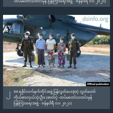
-တပ်မတော်သတင်းမှန် ပြန်ကြားရေးအဖွဲ့ - ဇန်နဝါရီ ၀၁၊ ၂၀၂၁)
၂
AA ရခိုင်လက်နက်ကိုင်အဖွဲ့ ပြန်လွှတ်ပေးခဲ့တဲ့ လွှတ်တော်
ကိုယ်စားလှယ်သုံးဦး။ (ဓာတ်ပုံ -တပ်မတော်သတင်းမှန်
ပြန်ကြားရေးအဖွဲ့ - ဇန်နဝါရီ ၀၁၊ ၂၀၂၁)