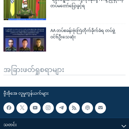
တပ်မတော်ပြောခွင့်ရ
AA တပ်စခန်းဗုံးကြဲတိုက်ခိုက်ခံရ တပ်ဖွဲ့
ဝင်၆ဦးသေဆုံး
အခြားဖတ်ရှုစရာများ
ဗွီအိုအေ လူမှုကွန်ယက်များ
သတင်း