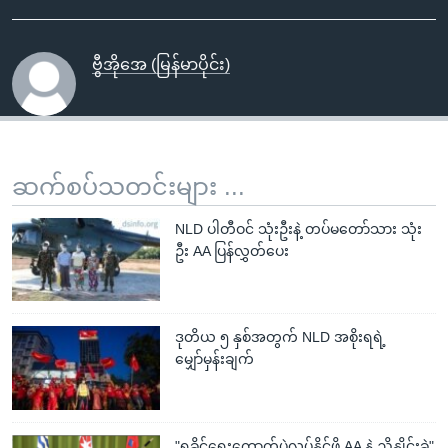
ဗွီအိုအေ (မြန်မာပိုင်း)
ဆက်စပ်သတင်းများ ...
NLD ပါတီဝင် သုံးဦးနဲ့ တပ်မတော်သား သုံး
ဦး AA ပြန်လွှတ်ပေး
ဒုတိယ ၅ နှစ်အတွက် NLD အစိုးရရဲ့
မျှော်မှန်းချက်
"ရခိုင်ရွေးကောက်ပွဲလုပ်နိုင်ဖို့ AA နဲ့ ညှိနှိုင်းခဲ့"