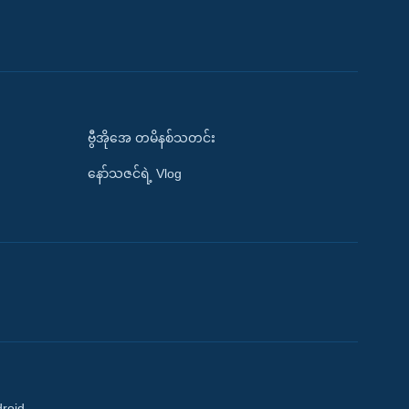
ဗွီအိုအေ တမိနစ်သတင်း
နော်သဇင်ရဲ့ Vlog
droid