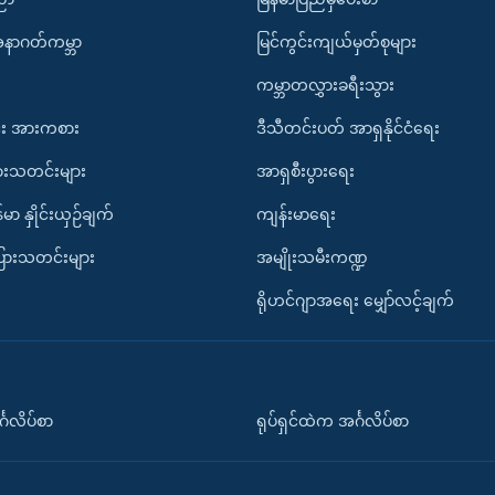
အနာဂတ်ကမ္ဘာ
မြင်ကွင်းကျယ်မှတ်စုများ
ကမ္ဘာတလွှားခရီးသွား
း အားကစား
ဒီသီတင်းပတ် အာရှနိုင်ငံရေး
ားသတင်းများ
အာရှစီးပွားရေး
်မာ နှိုင်းယှဉ်ချက်
ကျန်းမာရေး
ပြားသတင်းများ
အမျိုးသမီးကဏ္ဍ
ရိုဟင်ဂျာအရေး မျှော်လင့်ချက်
်္ဂလိပ်စာ
ရုပ်ရှင်ထဲက အင်္ဂလိပ်စာ