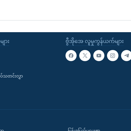
ုများ
ဗွီအိုအေ လူမှုကွန်ယက်များ
းလ်သတင်းလွှာ
ပညာ
မြန်မာပြည်မှပေးစာ