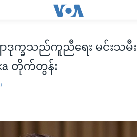
ဂျာဒုက္ခသည်ကူညီရေး မင်းသမီး
a တိုက်တွန်း
း)