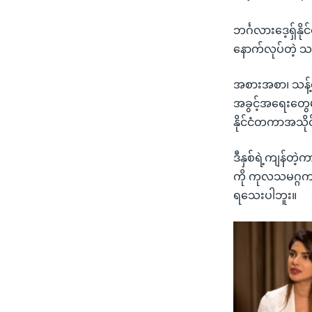
ဘင်္ဂလားဒေ့ရှ်န
နောက်လုပ်တဲ့ သ
အစားအစာ၊ သန့်ရှ
အခွင့်အရေးတွေမရ
နိုင်ငံတကာအသိုင
ဒီနှစ်ရဲ့ကျန်တဲ
ကို ကုလသမဂ္ဂက မ
ရသေးပါဘူး။