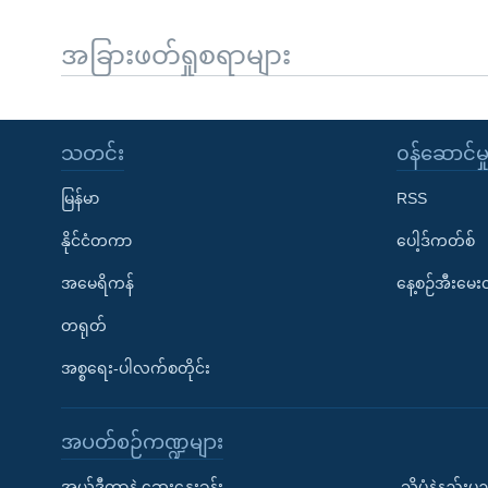
အခြားဖတ်ရှုစရာများ
သတင်း
၀န်ဆောင်မှ
မြန်မာ
RSS
နိုင်ငံတကာ
ပေါ့ဒ်ကတ်စ်
အမေရိကန်
နေ့စဉ်အီးမေ
တရုတ်
အစ္စရေး-ပါလက်စတိုင်း
အပတ်စဉ်ကဏ္ဍများ
အယ်ဒီတာနဲ့ ဆွေးနွေးခန်း
သိပ္ပံနဲ့နည်း