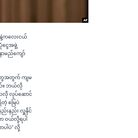
သမီးနဲ့ကလေးငယ်
ငွေအဖွဲ့
 နာမည်ကျော်
နာတွေအတွက် ကျမ
ယ်။ ဘယ်လို
သလို လုပ်ဆောင်
ဲ့ မြေပဲ
နည်း လှူနိုင်
ဝယ်လို့ရပါ
ါပဲ” လို့