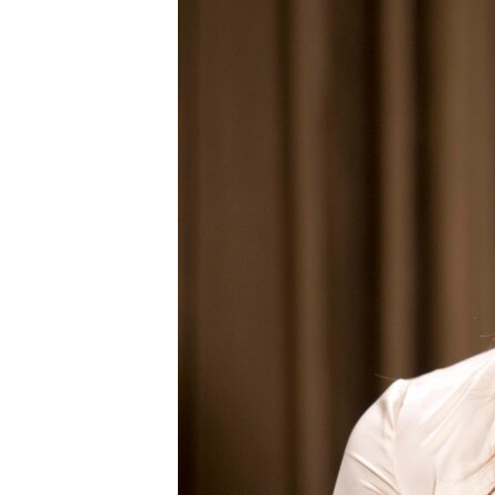
သုတပဒေသာ အင်္ဂလိပ်စာ
အ
ညွန်း
စာမျက်နှာ
သို့
ကျော်
ကြည့်
ရန်
ရှာဖွေ
ရန်
နေရာ
သို့
ကျော်
ရန်