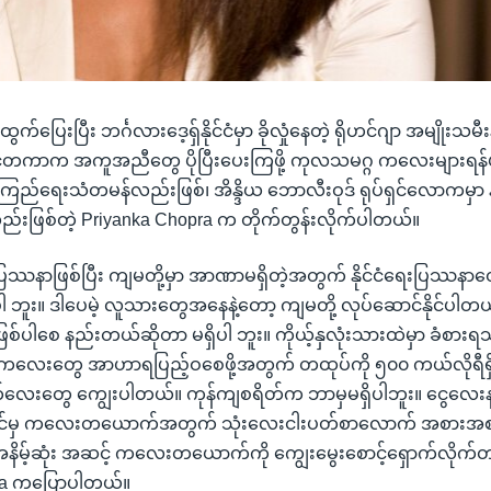
ထွက်ပြေးပြီး ဘင်္ဂလားဒေ့ရှ်နိုင်ငံမှာ ခိုလှုံနေတဲ့ ရိုဟင်ဂျာ အမျိုး
ငံတကာက အကူအညီတွေ ပိုပြီးပေးကြဖို့ ကုလသမဂ္ဂ ကလေးများရန်ပုံ
်ကြည်ရေးသံတမန်လည်းဖြစ်၊ အိန္ဒိယ ဘောလီးဝုဒ် ရုပ်ရှင်လောကမှာ
းဖြစ်တဲ့ Priyanka Chopra က တိုက်တွန်းလိုက်ပါတယ်။
ေးပြဿနာဖြစ်ပြီး ကျမတို့မှာ အာဏာမရှိတဲ့အတွက် နိုင်ငံရေးပြဿ
ိပါ ဘူး။ ဒါပေမဲ့ လူသားတွေအနေနဲ့တော့ ကျမတို့ လုပ်ဆောင်နိုင်ပါတ
ြစ်ပါစေ နည်းတယ်ဆိုတာ မရှိပါ ဘူး။ ကိုယ့်နှလုံးသားထဲမှာ ခံစားရ
 ကလေးတွေ အာဟာရပြည့်ဝစေဖို့အတွက် တထုပ်ကို ၅၀၀ ကယ်လိုရီရှိတ
းတွေ ကျွေးပါတယ်။ ကုန်ကျစရိတ်က ဘာမှမရှိပါဘူး။ ငွေလေးနည်း
င်မှ ကလေးတယောက်အတွက် သုံးလေးငါးပတ်စာလောက် အစားအစာ 
အနိမ့်ဆုံး အဆင့် ကလေးတယောက်ကို ကျွေးမွေးစောင့်ရှောက်လိုက်တာပ
ra ကပြောပါတယ်။