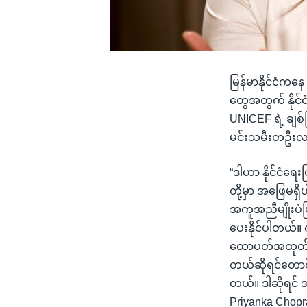
မြန်မာနိုင်ငံကနေ 
တွေအတွက် နိုင်
UNICEF ရဲ့ ချစ
မင်းသမီးတဦးလည်
“ဒါဟာ နိုင်ငံရ
တို့မှာ အဖြေမရှ
အကူအညီမျိုးပဲဖ
ပေးနိုင်ပါတယ်။
ထောပတ်အထုတ်လေ
တယ်ဆိုရင်တော
တယ်။ ဒါဆိုရင် 
Priyanka Chop