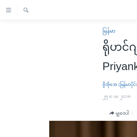
သုံး
ရ
ရှာဖွေ
လွယ်ကူ
မူလစာမျက်နှာ
မြန်မာ
ရ
စေ
မြန်မာ
လာ
ရိုဟင်
သည့်
ဒ်
ကမ္ဘာ့သတင်းများ
Link
ဗွီဒီယို
နိုင်ငံတကာ
Priyank
များ
သတင်းလွတ်လပ်ခွင့်
အမေရိကန်
ပင်မ
ရပ်ဝန်းတခု လမ်းတခု အလွန်
တရုတ်
ဗွီအိုအေ (မြန်မာပိုင်
အကြောင်းအရာ
အင်္ဂလိပ်စာလေ့လာမယ်
အစ္စရေး-ပါလက်စတိုင်း
၂၅ ေမ၊ ၂၀၁၈
သို့
အပတ်စဉ်ကဏ္ဍများ
အမေရိကန်သုံးအီဒီယံ
ကျော်
မျှဝေပါ
ကြည့်
ရေဒီယိုနှင့်ရုပ်သံ အချက်အလက်များ
မကြေးမုံရဲ့ အင်္ဂလိပ်စာ
ရေဒီယို
ရန်
ရေဒီယို/တီဗွီအစီအစဉ်
ရုပ်ရှင်ထဲက အင်္ဂလိပ်စာ
တီဗွီ
ပင်မ