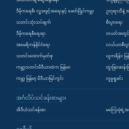
ဒီမိုကရေစီ၊ လူ့အခွင့်အရေးနှင့် ခေတ်ပြိုင်ကမ္ဘာ
ဥတုရာသီနဲ့ 
သတင်းသုံးသပ်ချက်
စီးပွားရေး
ဒီမိုကရေစီရေးရာ
တပတ်အတွင်
အမေရိကန်နိုင်ငံရေး
လယ်ယာစီးပွ
သတင်းထောက်မှတ်စု
ယူကရိန်း၊ မြန
ကမ္ဘာ့သတင်းမီဒီယာထဲက မြန်မာ
ထူးခြားဆန်း
ကမ္ဘာ့ မြန်မာ့ မီဒီယာမြင်ကွင်း
လူမှုရှုခင်း
အင်္ဂလိပ်သင်ခန်းစာများ
အီဒီယံသင်ခန်းစာ
မကြေးမုံရဲ့အင