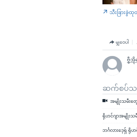
သီးခြားခွဲထု
မျှဝေပါ
ဗွီအိ
ဆက်စပ်သတင
အမျိုးသမီးတွေ
ရိုဟင်ဂျာအမျိုးသမီး
ဘင်္ဂလားဒေ့ရှ် ရိုဟ