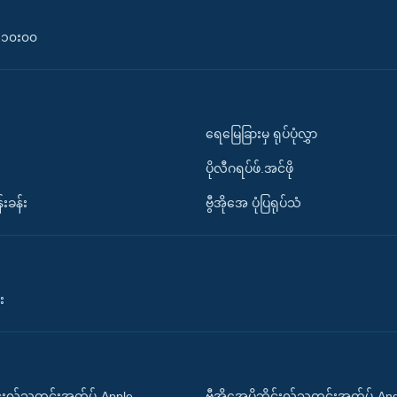
၀-၁၀း၀၀
ရေမြေခြားမှ ရုပ်ပုံလွှာ
ပိုလီဂရပ်ဖ်.အင်ဖို
်းခန်း
ဗွီအိုအေ ပုံပြရုပ်သံ
း
ိုင်းလ်သတင်းအက်ပ်-Apple
ဗွီအိုအေမိုဘိုင်းလ်သတင်းအက်ပ်-An