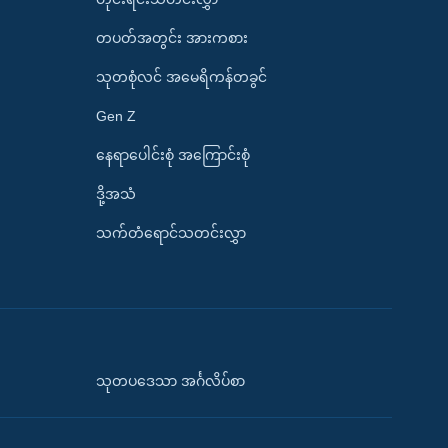
တပတ်အတွင်း အားကစား
သုတစုံလင် အမေရိကန်တခွင်
Gen Z
နေရာပေါင်းစုံ အကြောင်းစုံ
ဒို့အသံ
သက်တံရောင်သတင်းလွှာ
သုတပဒေသာ အင်္ဂလိပ်စာ