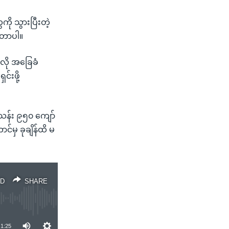
ို သွားပြီးတဲ့
းတာပါ။
းလို အခြေခံ
်းဖို့
 သန်း ၉၅၀ ကျော်
်မှ ခုချိန်ထိ မ
D
SHARE
1:25