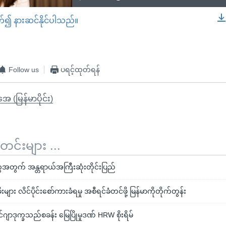
တ်၍ နားဆင်နိုင်ပါသည်။
EMBED
Follow us
ပရင့်ထုတ်ရန်
ုအေ (မြန်မာပိုင်း)
်းများ ...
အတွက် အန္တရာယ်အကြီးဆုံးတိုင်းပြည်
များ လိင်ပိုင်းစော်ကားခံရမှု အစီရင်ခံတင်ဖို့ မြန်မာကိုတိုက်တွန်း
င်ဂျာဒုက္ခသည်စခန်း မြေပြိုမှုဒဏ် HRW စိုးရိမ်