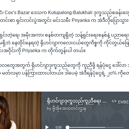
ိုင်ငံ၊ Cox’s Bazar ဒေသက Kutupalong-Balukhali ဒုက္ခသည်စခန်းတွေက
တင်းစာ ရှင်းလင်းပွဲအတွင်း မင်းသမီး Priyanka က အဲဒီလိုပြောသွာ
င်းတဲ့ရေ၊ အမိုးအကာ၊ စနစ်တကျရှိတဲ့ သန့်ရှင်းရေးစနစ်နဲ့ ပညာရေ
ှိဘဲ နေထိုင်နေရတဲ့ ရိုဟင်ဂျာကလေးငယ်တွေကိစ္စကို ကိုင်တွယ်ဖြေရှင
်းအဝိုင်းကို Priyanka က တိုက်တွန်းပါ တယ်။
့ကာလတွေအတွက် ရိုဟင်ဂျာဒုက္ခသည်တွေကို ကူညီဖို့ ရန်ပုံငွေ ဒေါ်လာ
တ်လမှာ ပန်ကြားထားပါတယ်။ ဒါပေမဲ့ အဲဒီရန်ပုံငွေရဲ့ ၂၀% ကိုတောင
ရိုဟင်ဂျာဒုက္ခသည်ကူညီရေး မင်းသမီး Priyanka တိုက်တွန်း
EMBE
by
ဗွီအိုအေသတင်းဌာန
No media source currently available
0:00