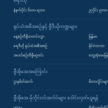
ရေဒီယို
နံနက်ပိုင်း ၆း၀၀-ရး၀၀
ညပိုင်း ၉း၀
ရုပ်သံအစီအစဉ်နှင့် ဗွီဒီယိုကဏ္ဍများ
နေ့စဉ်တီဗွီသတင်းလွှာ
မြန်မာ
ရေဒီယို ရုပ်သံအစီအစဉ်
နိုင်ငံတကာ
အပတ်စဉ်တီဗွီမဂ္ဂဇင်း
တွေ့ဆုံမေးမြန
ဗွီအိုအေအကြောင်း
ဌာနမိတ်ဆက်
မီတာလှိုင်းမျာ
ဗွီအိုအေ မိုဘိုင်းလ်အက်ပ်များ ဒေါင်းလုတ်ယူရန်
Learning English
VOA+
ဗွီအိုအေမိုဘ