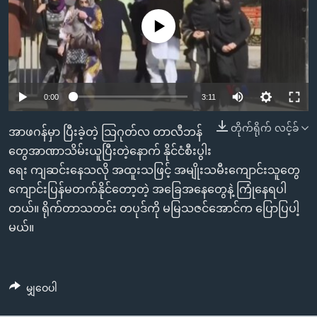
အ
သုတပဒေသာ အင်္ဂလိပ်စာ
ညွန်း
Learning English
No media source currently available
စာမျက်နှာ
သို့
ဗွီအိုအေ လူမှုကွန်ယက်များ
ကျော်
0:00
3:11
ကြည့်
ရန်
တိုက်ရိုက် လင့်ခ်
ဘာသာစကားများ
အာဖဂန်မှာ ပြီးခဲ့တဲ့ သြဂုတ်လ တာလီဘန်
ရှာဖွေ
တွေအာဏာသိမ်းယူပြီးတဲ့နောက် နိုင်ငံစီးပွါး
ရန်
ရေး ကျဆင်းနေသလို အထူးသဖြင့် အမျိုးသမီးကျောင်းသူတွေ
နေရာ
ကျောင်းပြန်မတက်နိုင်တော့တဲ့ အခြေအနေတွေနဲ့ ကြုံနေရပါ
သို့
တယ်။ ရိုက်တာသတင်း တပုဒ်ကို မမြသဇင်အောင်က ပြောပြပါ့
ကျော်
မယ်။
ရန်
မျှဝေပါ