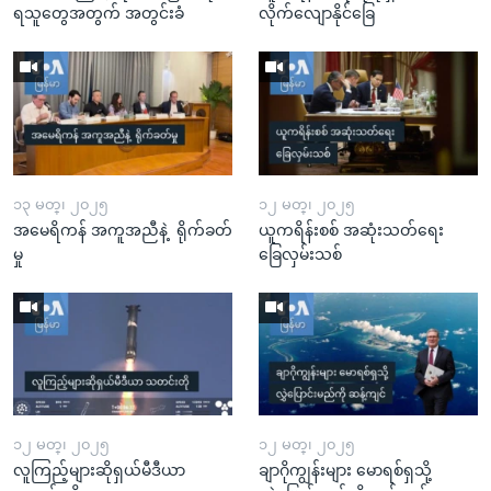
ရသူတွေအတွက် အတွင်းခံ
လိုက်လျောနိုင်ခြေ
၁၃ မတ္၊ ၂၀၂၅
၁၂ မတ္၊ ၂၀၂၅
အမေရိကန် အကူအညီနဲ့ ရိုက်ခတ်
ယူကရိန်းစစ် အဆုံးသတ်ရေး
မှု
ခြေလှမ်းသစ်
၁၂ မတ္၊ ၂၀၂၅
၁၂ မတ္၊ ၂၀၂၅
လူကြည့်များဆိုရှယ်မီဒီယာ
ချာဂိုကျွန်းများ မောရစ်ရှသို့