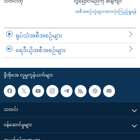
သတင်းတို
လွှဲပြောင်းမည်ကို ဆန့်ကျင်
အစီအစဉ်တွဲများအားလုံးကြည့်ရှုရန်
ရုပ်သံအစီအစဉ်များ
ရေဒီယိုအစီအစဉ်များ
ဗွီအိုအေ လူမှုကွန်ယက်များ
သတင်း
၀န်ဆောင်မှုများ
အပတ်စဉ်ကဏ္ဍများ