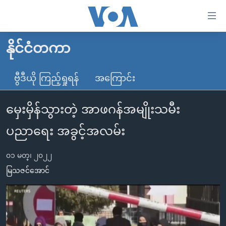
သုံး
ရ
လွယ်ကူ
နိုင်ငံတကာ
မူလစာမျက်နှာ
စေ
မြန်မာ
ဗွီဒီယို ကြည့်ရှုရန်
အကြောင်း
သည့်
ကမ္ဘာ့သတင်းများ
Link
မှေးမှိန်သွားတဲ့ အာဖဂန်အမျိုးသမီး
ဗွီဒီယို
နိုင်ငံတကာ
များ
သတင်းလွတ်လပ်ခွင့်
အမေရိကန်
ပညာရေး အခွင့်အလမ်း
ပင်မ
ရပ်ဝန်းတခု လမ်းတခု အလွန်
တရုတ်
အကြောင်းအရာ
၀၁ မတ္၊ ၂၀၂၂
သို့
အင်္ဂလိပ်စာလေ့လာမယ်
အစ္စရေး-ပါလက်စတိုင်း
မြသဇင်အောင်
ကျော်
အပတ်စဉ်ကဏ္ဍများ
အမေရိကန်သုံးအီဒီယံ
ကြည့်
ရေဒီယိုနှင့်ရုပ်သံ အချက်အလက်များ
မကြေးမုံရဲ့ အင်္ဂလိပ်စာ
ရေဒီယို
ရန်
ပင်မ
ရေဒီယို/တီဗွီအစီအစဉ်
ရုပ်ရှင်ထဲက အင်္ဂလိပ်စာ
တီဗွီ