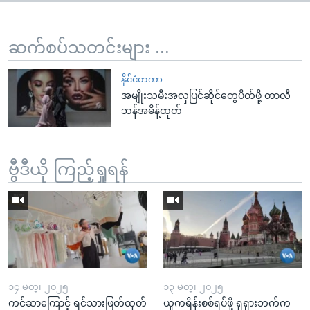
ဆက်စပ်သတင်းများ ...
နိုင်ငံတကာ
အမျိုးသမီးအလှပြင်ဆိုင်တွေပိတ်ဖို့ တာလီ
ဘန်အမိန့်ထုတ်
ဗွီဒီယို ကြည့်ရှုရန်
၁၄ မတ္၊ ၂၀၂၅
၁၃ မတ္၊ ၂၀၂၅
ကင်ဆာကြောင့် ရင်သားဖြတ်ထုတ်
ယူကရိန်းစစ်ရပ်ဖို့ ရုရှားဘက်က